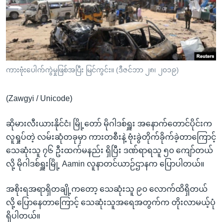
အ
သုတပဒေသာ အင်္ဂလိပ်စာ
ညွန်း
Learning English
စာမျက်နှာ
သို့
ဗွီအိုအေ လူမှုကွန်ယက်များ
ကျော်
ကြည့်
ကားဗုံးပေါက်ကွဲမှုဖြစ်အပြီး မြင်ကွင်း။ (ဒီဇင်ဘာ ၂၈၊ ၂၀၁၉)
ရန်
ဘာသာစကားများ
ရှာဖွေ
(Zawgyi / Unicode)
ရန်
နေရာ
ဆိုမားလီးယားနိုင်ငံ၊ မြို့တော် မိုဂါဒစ်ရှူး အနောက်တောင်ပိုင်းက
သို့
လူရှုပ်တဲ့ လမ်းဆုံတခုမှာ ကားတစီးနဲ့ ဗုံးခွဲတိုက်ခိုက်ခဲ့တာကြောင့်
ကျော်
သေဆုံးသူ ၇၆ ဦးထက်မနည်း ရှိပြီး ဒဏ်ရာရသူ ၅၀ ကျော်တယ်
ရန်
လို့ မိုဂါဒစ်ရှူးမြို့ Aamin လူနာတင်ယာဉ်ဌာနက ပြောပါတယ်။
အစိုးရအရာရှိတချို့ကတော့ သေဆုံးသူ ၉၀ လောက်ထိရှိတယ်
လို့ ပြောနေတာကြောင့် သေဆုံးသူအရေအတွက်က တိုးလာမယ့်ပုံ
ရှိပါတယ်။