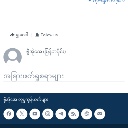
တိုက်ရိုက် လင့်ခ်
မျှဝေပါ
Follow us
ဗွီအိုအေ (မြန်မာပိုင်း)
အခြားဖတ်ရှုစရာများ
ဗွီအိုအေ လူမှုကွန်ယက်များ