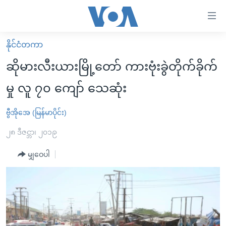
သုံး
ရ
လွယ်ကူ
နိုင်ငံတကာ
မူလစာမျက်နှာ
စေ
ဆိုမားလီးယားမြို့တော် ကားဗုံးခွဲတိုက်ခိုက်
မြန်မာ
သည့်
မှု လူ ၇၀ ကျော် သေဆုံး
ကမ္ဘာ့သတင်းများ
Link
ဗွီဒီယို
နိုင်ငံတကာ
ဗွီအိုအေ (မြန်မာပိုင်း)
များ
သတင်းလွတ်လပ်ခွင့်
အမေရိကန်
၂၈ ဒီဇင္ဘာ၊ ၂၀၁၉
ပင်မ
ရပ်ဝန်းတခု လမ်းတခု အလွန်
တရုတ်
အကြောင်းအရာ
မျှဝေပါ
သို့
အင်္ဂလိပ်စာလေ့လာမယ်
အစ္စရေး-ပါလက်စတိုင်း
ကျော်
အပတ်စဉ်ကဏ္ဍများ
အမေရိကန်သုံးအီဒီယံ
ကြည့်
ရေဒီယိုနှင့်ရုပ်သံ အချက်အလက်များ
မကြေးမုံရဲ့ အင်္ဂလိပ်စာ
ရေဒီယို
ရန်
ပင်မ
ရေဒီယို/တီဗွီအစီအစဉ်
ရုပ်ရှင်ထဲက အင်္ဂလိပ်စာ
တီဗွီ