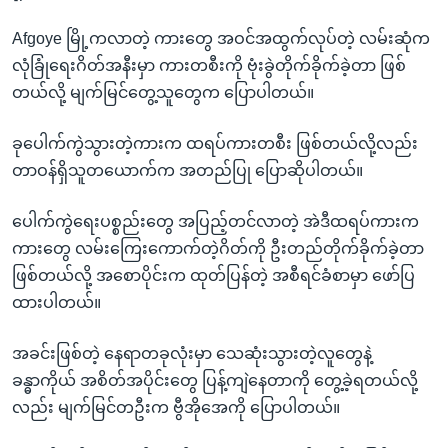
Afgoye မြို့ကလာတဲ့ ကားတွေ အဝင်အထွက်လုပ်တဲ့ လမ်းဆုံက
လုံခြုံရေးဂိတ်အနီးမှာ ကားတစီးကို ဗုံးခွဲတိုက်ခိုက်ခဲ့တာ ဖြစ်
တယ်လို့ မျက်မြင်တွေ့သူတွေက ပြောပါတယ်။
ခုပေါက်ကွဲသွားတဲ့ကားက ထရပ်ကားတစီး ဖြစ်တယ်လို့လည်း
တာဝန်ရှိသူတယောက်က အတည်ပြု ပြောဆိုပါတယ်။
ပေါက်ကွဲရေးပစ္စည်းတွေ အပြည့်တင်လာတဲ့ အဲဒီထရပ်ကားက
ကားတွေ လမ်းကြေးကောက်တဲ့ဂိတ်ကို ဦးတည်တိုက်ခိုက်ခဲ့တာ
ဖြစ်တယ်လို့ အစောပိုင်းက ထုတ်ပြန်တဲ့ အစီရင်ခံစာမှာ ဖော်ပြ
ထားပါတယ်။
အခင်းဖြစ်တဲ့ နေရာတခုလုံးမှာ သေဆုံးသွားတဲ့လူတွေနဲ့
ခန္ဓာကိုယ် အစိတ်အပိုင်းတွေ ပြန့်ကျဲနေတာကို တွေ့ခဲ့ရတယ်လို့
လည်း မျက်မြင်တဦးက ဗွီအိုအေကို ပြောပါတယ်။