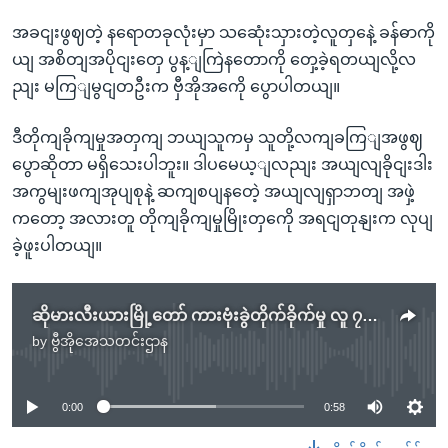
အခငျးဖွဈတဲ့ နရောတခုလုံးမှာ သဆေုံးသှားတဲ့လူတှနေဲ့ ခန်ဓာကို
ယျ အစိတျအပိုငျးတှေ ပွန့ျကြဲနတောကို တှေ့ခဲ့ရတယျလို့လ
ညျး မကြျမွငျတဦးက ဗှီအိုအကေို ပွောပါတယျ။
ဒီတိုကျခိုကျမှုအတှကျ ဘယျသူကမှ သူတို့လကျခကြျအဖွဈ
ပွောဆိုတာ မရှိသေးပါဘူး။ ဒါပမေယ့ျလညျး အယျလျခိုငျးဒါး
အကွမျးဖကျအုပျစုနဲ့ ဆကျစပျနတေဲ့ အယျလျရှာဘတျ အဖှဲ့
ကတော့ အလားတူ တိုကျခိုကျမှုမြိုးတှကေို အရငျတုနျးက လုပျ
ခဲ့ဖူးပါတယျ။
ဆိုမားလီးယားမြို့တော် ကားဗုံးခွဲတိုက်ခိုက်မှု လူ ၇၀ ကျော် သေဆုံး
by
ဗွီအိုအေသတင်းဌာန
No media source currently available
0:00
0:58