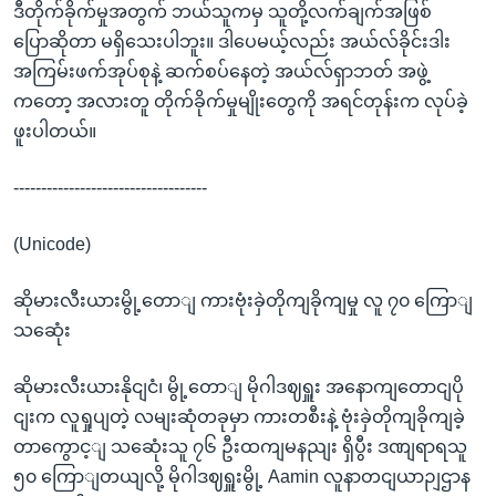
ဒီတိုက်ခိုက်မှုအတွက် ဘယ်သူကမှ သူတို့လက်ချက်အဖြစ်
ပြောဆိုတာ မရှိသေးပါဘူး။ ဒါပေမယ့်လည်း အယ်လ်ခိုင်းဒါး
အကြမ်းဖက်အုပ်စုနဲ့ ဆက်စပ်နေတဲ့ အယ်လ်ရှာဘတ် အဖွဲ့
ကတော့ အလားတူ တိုက်ခိုက်မှုမျိုးတွေကို အရင်တုန်းက လုပ်ခဲ့
ဖူးပါတယ်။
-----------------------------------
(Unicode)
ဆိုမားလီးယားမွို့တောျ ကားဗုံးခှဲတိုကျခိုကျမှု လူ ၇၀ ကြောျ
သဆေုံး
ဆိုမားလီးယားနိုငျငံ၊ မွို့တောျ မိုဂါဒဈရှူး အနောကျတောငျပို
ငျးက လူရှုပျတဲ့ လမျးဆုံတခုမှာ ကားတစီးနဲ့ ဗုံးခှဲတိုကျခိုကျခဲ့
တာကွောင့ျ သဆေုံးသူ ၇၆ ဦးထကျမနညျး ရှိပွီး ဒဏျရာရသူ
၅၀ ကြောျတယျလို့ မိုဂါဒဈရှူးမွို့ Aamin လူနာတငျယာဉျဌာန