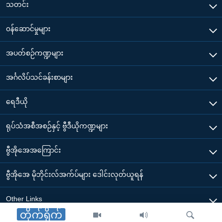
သတင်း
၀န်ဆောင်မှုများ
အပတ်စဉ်ကဏ္ဍများ
အင်္ဂလိပ်သင်ခန်းစာများ
ရေဒီယို
ရုပ်သံအစီအစဉ်နှင့် ဗွီဒီယိုကဏ္ဍများ
ဗွီအိုအေအကြောင်း
ဗွီအိုအေ မိုဘိုင်းလ်အက်ပ်များ ဒေါင်းလုတ်ယူရန်
Other Links
တိုက်ရိုက်