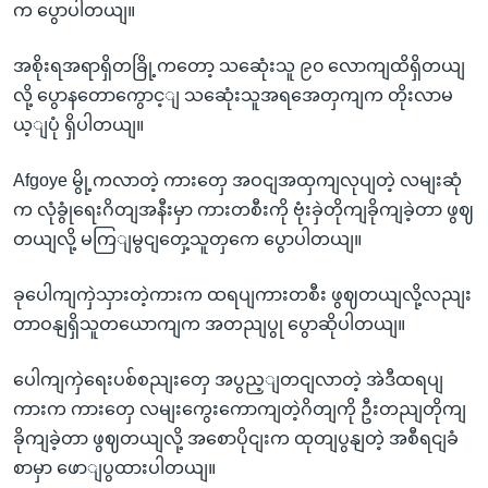
က ပွောပါတယျ။
အစိုးရအရာရှိတခြို့ကတော့ သဆေုံးသူ ၉၀ လောကျထိရှိတယျ
လို့ ပွောနတောကွောင့ျ သဆေုံးသူအရအေတှကျက တိုးလာမ
ယ့ျပုံ ရှိပါတယျ။
Afgoye မွို့ကလာတဲ့ ကားတှေ အဝငျအထှကျလုပျတဲ့ လမျးဆုံ
က လုံခွုံရေးဂိတျအနီးမှာ ကားတစီးကို ဗုံးခှဲတိုကျခိုကျခဲ့တာ ဖွဈ
တယျလို့ မကြျမွငျတှေ့သူတှကေ ပွောပါတယျ။
ခုပေါကျကှဲသှားတဲ့ကားက ထရပျကားတစီး ဖွဈတယျလို့လညျး
တာဝနျရှိသူတယောကျက အတညျပွု ပွောဆိုပါတယျ။
ပေါကျကှဲရေးပစ်စညျးတှေ အပွည့ျတငျလာတဲ့ အဲဒီထရပျ
ကားက ကားတှေ လမျးကွေးကောကျတဲ့ဂိတျကို ဦးတညျတိုကျ
ခိုကျခဲ့တာ ဖွဈတယျလို့ အစောပိုငျးက ထုတျပွနျတဲ့ အစီရငျခံ
စာမှာ ဖောျပွထားပါတယျ။