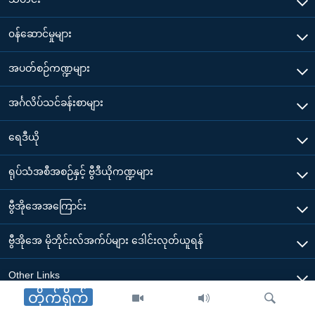
၀န်ဆောင်မှုများ
အပတ်စဉ်ကဏ္ဍများ
အင်္ဂလိပ်သင်ခန်းစာများ
ရေဒီယို
ရုပ်သံအစီအစဉ်နှင့် ဗွီဒီယိုကဏ္ဍများ
ဗွီအိုအေအကြောင်း
ဗွီအိုအေ မိုဘိုင်းလ်အက်ပ်များ ဒေါင်းလုတ်ယူရန်
Other Links
တိုက်ရိုက်