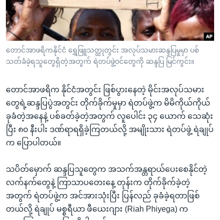
အ
သုတပဒေသာ အင်္ဂလိပ်စာ
ညွန်း
Learning English
စာမျက်နှာ
သို့
ဗွီအိုအေ လူမှုကွန်ယက်များ
တောင်အာဖရိကနိုင်ငံ ရွှေဖြူသတ္ထုတွင်း အလုပ်သမားဆန္ဒပြမှုမှာ ပစ်
ကျော်
သတ်ခံခဲ့ရသူတွေရှိတဲ့အတွက် ရဲတပ်ဖွဲ့ဝင်တွေကို ဆန္ဒပြ မြင်ကွင်း။
ကြည့်
ရန်
တောင်အာဖရိက နိုင်ငံအတွင်း ဖြစ်ပွားနေတဲ့ မိုင်းအလုပ်သမား
ဘာသာစကားများ
ရှာဖွေ
တွေရဲ့ဆန္ဒပြပွဲအတွင်း တိုက်ခိုက်မှုမှာ ရဲတပ်ဖွဲ့က မိမိကိုယ်ကိုယ်
ရန်
ခုခံတဲ့အနေနဲ့ ပစ်ခတ်ခဲ့တဲ့အတွက် လူပေါင်း ၃၄ ယောက် သေဆုံး
နေရာ
ပြီး ၈၀ နီးပါး ဒဏ်ရာရရှိခဲ့ကြတယ်လို့ အမျိုးသား ရဲတပ်ဖွဲ့ ရဲချုပ်
သို့
က ပြောပါတယ်။
ကျော်
ရန်
သပိတ်မှောက် ဆန္ဒပြသူတွေက အသက်အန္တရာယ်ပေးစေနိုင်တဲ့
လက်နက်တွေနဲ့ ကြာသာပတေးနေ့ တုန်းက တိုက်ခိုက်ခဲ့တဲ့
အတွက် ရဲတပ်ဖွဲ့က အင်အားသုံးပြီး ပြန်လည် ခုခံခဲ့ရတာဖြစ်
တယ်လို့ ရဲချုပ် မစ္စရီယာ ဖီယေးဂျား (Riah Phiyega) က