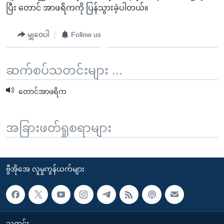
ပြီး တောင် အာဖရိကကို ပြန်သွားခဲ့ပါတယ်။
မျှဝေပါ
Follow us
ဆက်စပ်သတင်းများ ...
တောင်အာဖရိက
အခြားဖတ်ရှုစရာများ
ဗွီအိုအေ လူမှုကွန်ယက်များ
သတင်း