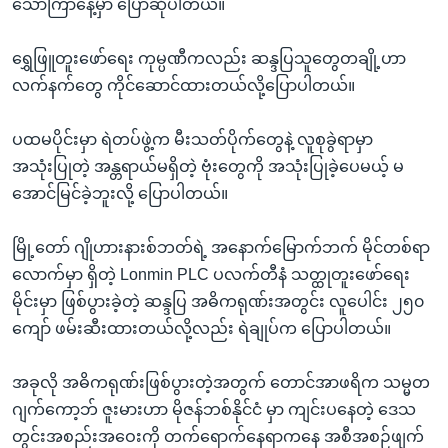
သောကြာနေ့မှာ ပြောဆိုပါတယ်။
ရွှေဖြူတူးဖော်ရေး ကုမ္ပဏီကလည်း ဆန္ဒပြသူတွေတချို့ဟာ
လက်နက်တွေ ကိုင်ဆောင်ထားတယ်လို့ပြောပါတယ်။
ပထမပိုင်းမှာ ရဲတပ်ဖွဲ့က မီးသတ်ပိုက်တွေနဲ့ လူစုခွဲရာမှာ
အသုံးပြုတဲ့ အန္တရာယ်မရှိတဲ့ ဗုံးတွေကို အသုံးပြုခဲ့ပေမယ့် မ
အောင်မြင်ခဲ့ဘူးလို့ ပြောပါတယ်။
မြို့တော် ဂျိုဟားနားစ်ဘတ်ရဲ့ အနောက်မြောက်ဘက် မိုင်တစ်ရာ
လောက်မှာ ရှိတဲ့ Lonmin PLC ပလက်တီနံ သတ္ထုတူးဖော်ရေး
မိုင်းမှာ ဖြစ်ပွားခဲ့တဲ့ ဆန္ဒပြ အဓိကရုဏ်းအတွင်း လူပေါင်း ၂၅၀
ကျော် ဖမ်းဆီးထားတယ်လို့လည်း ရဲချုပ်က ပြောပါတယ်။
အခုလို အဓိကရုဏ်းဖြစ်ပွားတဲ့အတွက် တောင်အာဖရိက သမ္မတ
ဂျက်ကော့ဘ် ဇူးမားဟာ မိုဇန်ဘစ်နိုင်ငံ မှာ ကျင်းပနေတဲ့ ဒေသ
တွင်းအစည်းအဝေးကို တက်ရောက်နေရာကနေ အစီအစဉ်ဖျက်