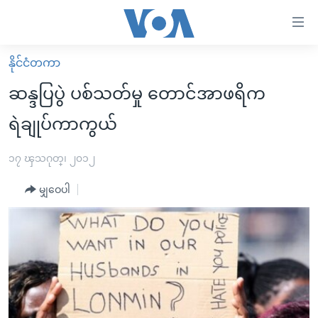
သုံး
ရ
လွယ်ကူ
နိုင်ငံတကာ
မူလစာမျက်နှာ
စေ
ဆန္ဒပြပွဲ ပစ်သတ်မှု တောင်အာဖရိက
မြန်မာ
သည့်
ရဲချုပ်ကာကွယ်
ကမ္ဘာ့သတင်းများ
Link
ဗွီဒီယို
နိုင်ငံတကာ
၁၇ ၾသဂုတ္၊ ၂၀၁၂
များ
သတင်းလွတ်လပ်ခွင့်
အမေရိကန်
ပင်မ
မျှဝေပါ
ရပ်ဝန်းတခု လမ်းတခု အလွန်
တရုတ်
အကြောင်းအရာ
သို့
အင်္ဂလိပ်စာလေ့လာမယ်
အစ္စရေး-ပါလက်စတိုင်း
ကျော်
အပတ်စဉ်ကဏ္ဍများ
အမေရိကန်သုံးအီဒီယံ
ကြည့်
ရေဒီယိုနှင့်ရုပ်သံ အချက်အလက်များ
မကြေးမုံရဲ့ အင်္ဂလိပ်စာ
ရေဒီယို
ရန်
ပင်မ
ရေဒီယို/တီဗွီအစီအစဉ်
ရုပ်ရှင်ထဲက အင်္ဂလိပ်စာ
တီဗွီ