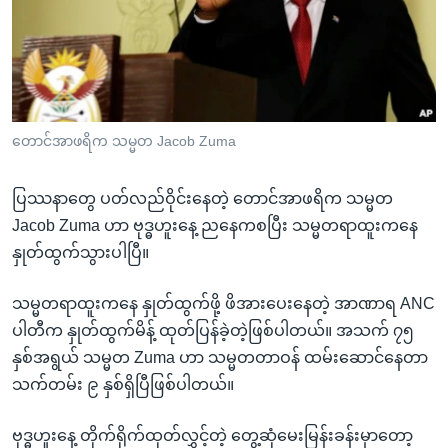
အ
သုတပဒေသာ အင်္ဂလိပ်စာ
ညွန်း
Learning English
စာမျက်နှာ
သို့
ဗွီအိုအေ လူမှုကွန်ယက်များ
ကျော်
ကြည့်
တောင်အာဖရိက သမ္မတ Jacob Zuma
ရန်
ဘာသာစကားများ
ရှာဖွေ
ပြဿနာတွေ ပတ်လည်ဝိုင်းနေတဲ့ တောင်အာဖရိက သမ္မတ
ရန်
Jacob Zuma ဟာ ဗုဒ္ဓဟူးနေ့ ညနေကစပြီး သမ္မတရာထူးကနေ
နေရာ
နှုတ်ထွက်သွားပါပြီ။
သို့
ကျော်
သမ္မတရာထူးကနေ နှုတ်ထွက်ဖို့ ဖိအားပေးနေတဲ့ အာဏာရ ANC
ရန်
ပါတီက နှုတ်ထွက်မိန့် ထုတ်ပြန်ခဲ့တဲ့ဖြစ်ပါတယ်။ အသက် ၇၅
နှစ်အရွယ် သမ္မတ Zuma ဟာ သမ္မတတာဝန် ထမ်းဆောင်နေတာ
သက်တမ်း ၉ နှစ်ရှိပြီဖြစ်ပါတယ်။
ဗုဒ္ဓဟူးနေ့ တိုက်ရိုက်ထုတ်လွှင့်တဲ့ တွေ့ဆုံမေးမြန်းခန်းမှာတော့