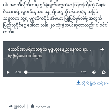
ပါ။ အဂတိလိုက်စားမှု စွပ်စွဲချက်တွေထဲမှာ သြဇာကြီးတဲ့ Gupta
မိသားစုရဲ့ လွှမ်းမိုးမှုအရ ဝန်ကြီးတွေကို ခန့်အပ်ခဲ့မှု အပြင်
သမ္မတက သူ့ရဲ့ ပုဂ္ဂလိကပိုင် အိမ်ယာ ပြုပြင်မွမ်းမံဖို့ အတွက်
ပြည်သူပိုင်ငွေ ဒေါ်လာ သန်း ၂၀ သုံးခဲ့တယ်ဆိုတာလည်း ပါဝင်ပါ
တယ်။
တောင်အာဖရိကသမ္မတ ဗုဒ္ဒဟူးနေ့ ညနေကစ ရာထူးနုတ်ထွက်
by
ဗွီအိုအေသတင်းဌာန
No media source currently available
0:00
1:26
တိုက်ရိုက် လင့်ခ်
မျှဝေပါ
Follow us