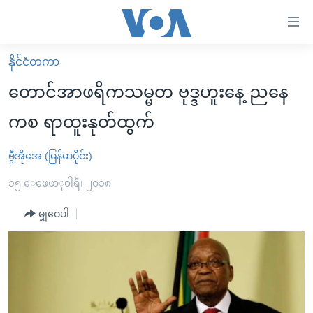
သုံး
ရ
လွယ်ကူ
နိုင်ငံတကာ
မူလစာမျက်နှာ
စေ
တောင်အာဖရိကသမ္မတ ဗုဒ္ဒဟူးနေ့ ညနေ
မြန်မာ
သည့်
ကစ ရာထူးနုတ်ထွက်
ကမ္ဘာ့သတင်းများ
Link
ဗွီဒီယို
နိုင်ငံတကာ
ဗွီအိုအေ (မြန်မာပိုင်း)
များ
သတင်းလွတ်လပ်ခွင့်
အမေရိကန်
၁၅ ေဖေဖာ္၀ါရီ၊ ၂၀၁၈
ပင်မ
ရပ်ဝန်းတခု လမ်းတခု အလွန်
တရုတ်
အကြောင်းအရာ
မျှဝေပါ
သို့
အင်္ဂလိပ်စာလေ့လာမယ်
အစ္စရေး-ပါလက်စတိုင်း
ကျော်
အပတ်စဉ်ကဏ္ဍများ
အမေရိကန်သုံးအီဒီယံ
ကြည့်
ရေဒီယိုနှင့်ရုပ်သံ အချက်အလက်များ
မကြေးမုံရဲ့ အင်္ဂလိပ်စာ
ရေဒီယို
ရန်
ပင်မ
ရေဒီယို/တီဗွီအစီအစဉ်
ရုပ်ရှင်ထဲက အင်္ဂလိပ်စာ
တီဗွီ