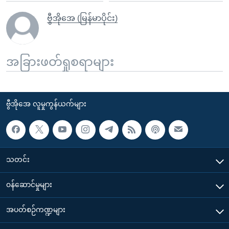
ဗွီအိုအေ (မြန်မာပိုင်း)
အခြားဖတ်ရှုစရာများ
ဗွီအိုအေ လူမှုကွန်ယက်များ
သတင်း
၀န်ဆောင်မှုများ
အပတ်စဉ်ကဏ္ဍများ