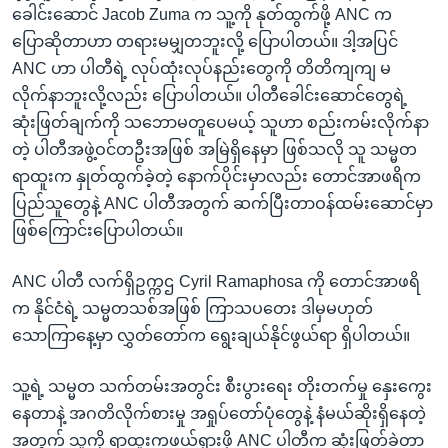
ခေါင်းဆောင် Jacob Zuma က သူ့ကို နုတ်ထွက်ဖို့ ANC က
ပြောဆိုတာဟာ တရားမမျှတဘူးလို့ ပြောပါတယ်။ ဒါ့အပြင်
ANC ဟာ ပါတီရဲ့ လုပ်ထုံးလုပ်နည်းတွေကို တိတိကျကျ မ
လိုက်နာဘူးလို့လည်း ပြောပါတယ်။ ပါတီခေါင်းဆောင်တွေရဲ့
ဆုံးဖြတ်ချက်ကို သဘောမတူပေမယ့် သူဟာ စည်းကမ်းလိုက်နာ
တဲ့ ပါတီအဖွဲ့ဝင်တဦးအဖြစ် အမြဲရှိနေမှာ ဖြစ်သလို သူ သမ္မတ
ရာထူးက နှုတ်ထွက်ခဲ့တဲ့ နောက်ပိုင်းမှာလည်း တောင်အာဖရိက
ပြည်သူတွေနဲ့ ANC ပါတီအတွက် ဆက်ပြီးတာဝန်ထမ်းဆောင်မှာ
ဖြစ်ကြောင်းပြောပါတယ်။
ANC ပါတီ လက်ရှိဥက္ကဌ Cyril Ramaphosa ကို တောင်အာဖရိ
က နိုင်ငံရဲ့ သမ္မတသစ်အဖြစ် ကြာသပတေး ဒါမှမဟုတ်
သောကြာနေ့မှာ လွှတ်တော်က ရွေးချယ်နိုင်ဖွယ်ရာ ရှိပါတယ်။
သူ့ရဲ့ သမ္မတ သက်တမ်းအတွင်း စီးပွားရေး တိုးတက်မှု နှေးကွေး
နေတာနဲ့ အဂတိလိုက်စားမှု အရှုပ်တော်ပုံတွေနဲ့ နံမယ်ဆိုးရှိနေတဲ့
အတွက် သူ့ကို ရာထူးကဖယ်ရှားဖို့ ANC ပါတီက ဆုံးဖြတ်ခဲ့တာ