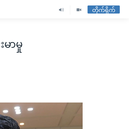
တိုက်ရိုက်
မာမှု