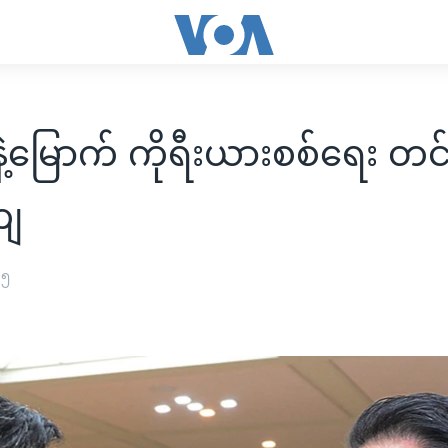
့မြောက် ကိုရီးယားစစ်ရေး တင်း
ကျ
၁၅