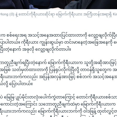
ng (ဝဲ) နဲ့ တောင်ကိုရီးယားဆိုင်ရာ မြောက်ကိုရီးယား အကြီးတန်းအရာရှိ Kim
းက စစ်ရေးအရ အသင့်အနေအထားပြင်ထားတာကို လျှော့ချလိုက်ပြီလို
ပါတယ်။ ကိုရီးယား ကျွန်းဆွယ်မှာ တင်းမာနေတဲ့အခြေအနေကို လျှော့
တဲ့နောက် အခုလို လျှော့ချလိုက်တာပါ။
ာတူညီချက်ရပြီးတဲ့နောက် မြောက်ကိုရီးယားက သူတို့အဆိုအားဖြင့်
ဖြစ် သတ်မှတ်ထားတာကို ပြန်ရုပ်လိုက်ပြီလို့ တာဝန်ရှိသူတွေက 
ုရီးယားဘက်ကလည်း အပြန်အလှန်အားဖြင့် စစ်ဘက် အသင့်အနေအထ
ယ်လို့ ပြောပါတယ်။
မြေမြျုပ်မိုင်းတလုံးပေါက်ကွဲတာကြောင့် တောင်ကိုရီးယားစစ်သာ
ိတ်မကောင်းတဲ့အကြောင်း သဘောတူညီချက်ထဲမှာ မြောက်ကိုရီးယားက
ီးယားဘက်ကလည်း မြောက်ကိုရီးယားဘက်ကို ဝါဒဖြန့် ထုတ်လွှင့်