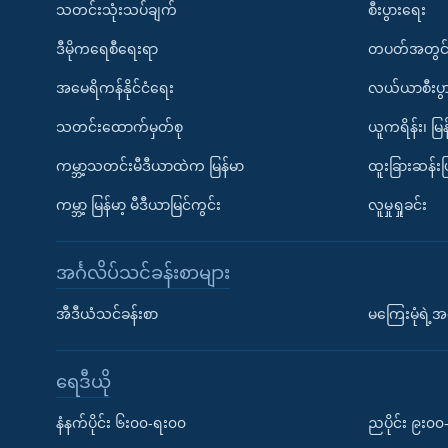
သတင်းသုံးသပ်ချက်
စီးပွားရေး
ဒီမိုကရေစီရေးရာ
တပတ်အတွင်
အမေရိကန်နိုင်ငံရေး
လယ်ယာစီးပွ
သတင်းထောက်မှတ်စု
ယူကရိန်း၊ မြန
ကမ္ဘာ့သတင်းမီဒီယာထဲက မြန်မာ
ထူးခြားဆန်း
ကမ္ဘာ့ မြန်မာ့ မီဒီယာမြင်ကွင်း
လူမှုရှုခင်း
အင်္ဂလိပ်သင်ခန်းစာများ
အီဒီယံသင်ခန်းစာ
မကြေးမုံရဲ့အင
ရေဒီယို
နံနက်ပိုင်း ၆း၀၀-ရး၀၀
ညပိုင်း ၉း၀