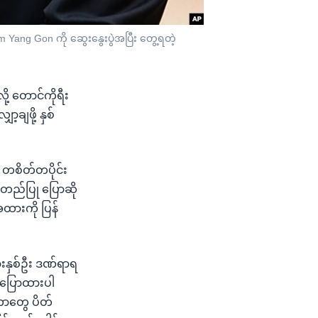
 Yang Gon ကို ဆွေးနွေးပွဲအပြီး တွေ့ရတဲ့
့ တောင်ကိုရီး
ချဖို့ နှစ်
 တစိတ်တပိုင်း
အတည်ပြု ပြောဆို
ားကို ပြန်
းနှစ်ဦး ဒဏ်ရာရ
 ပြောထားပါ
တာတွေ ပိတ်