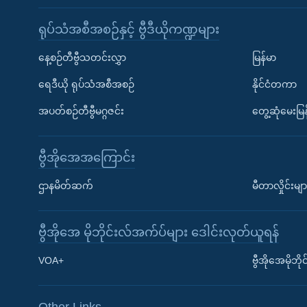
ရုပ်သံအစီအစဉ်နှင့် ဗွီဒီယိုကဏ္ဍများ
နေ့စဉ်တီဗွီသတင်းလွှာ
မြန်မာ
ရေဒီယို ရုပ်သံအစီအစဉ်
နိုင်ငံတကာ
အပတ်စဉ်တီဗွီမဂ္ဂဇင်း
တွေ့ဆုံမေးမြန
ဗွီအိုအေအကြောင်း
ဌာနမိတ်ဆက်
မီတာလှိုင်းမျာ
ဗွီအိုအေ မိုဘိုင်းလ်အက်ပ်များ ဒေါင်းလုတ်ယူရန်
Learning English
VOA+
ဗွီအိုအေမိုဘ
ဗွီအိုအေ လူမှုကွန်ယက်များ
Other Links