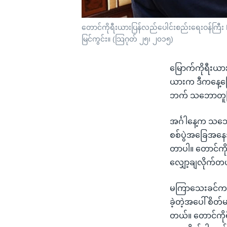
တောင်ကိုရီးယားပြန်လည်ပေါင်းစည်းရေးဝန်ကြီး Ho
မြင်ကွင်း။ (သြဂုတ် ၂၅၊ ၂၀၁၅)
မြောက်ကိုရီးယာ
ယားက ဒီကနေ့ပြော
ဘက် သဘောတူပြီး
အင်္ဂါနေ့က သဘေ
စစ်ပွဲအခြေအနေအ
တာပါ။ တောင်ကိ
လျှော့ချလိုက်တ
မကြာသေးခင်ကပဲ 
ခဲ့တဲ့အပေါ် စ
တယ်။ တောင်ကိုရ