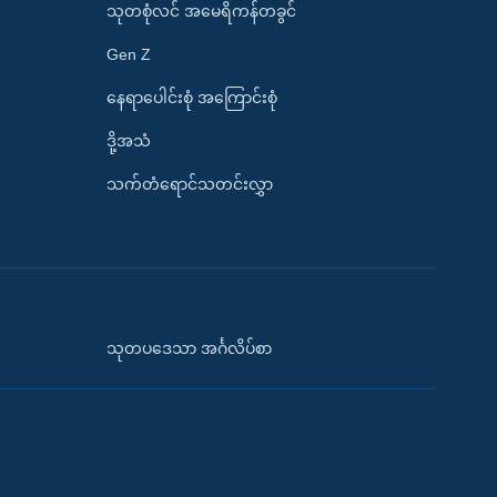
သုတစုံလင် အမေရိကန်တခွင်
Gen Z
နေရာပေါင်းစုံ အကြောင်းစုံ
ဒို့အသံ
သက်တံရောင်သတင်းလွှာ
သုတပဒေသာ အင်္ဂလိပ်စာ