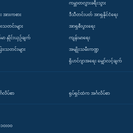
ကမ္ဘာတလွှားခရီးသွား
း အားကစား
ဒီသီတင်းပတ် အာရှနိုင်ငံရေး
ားသတင်းများ
အာရှစီးပွားရေး
်မာ နှိုင်းယှဉ်ချက်
ကျန်းမာရေး
ပြားသတင်းများ
အမျိုးသမီးကဏ္ဍ
ရိုဟင်ဂျာအရေး မျှော်လင့်ချက်
်္ဂလိပ်စာ
ရုပ်ရှင်ထဲက အင်္ဂလိပ်စာ
၀-၁၀း၀၀