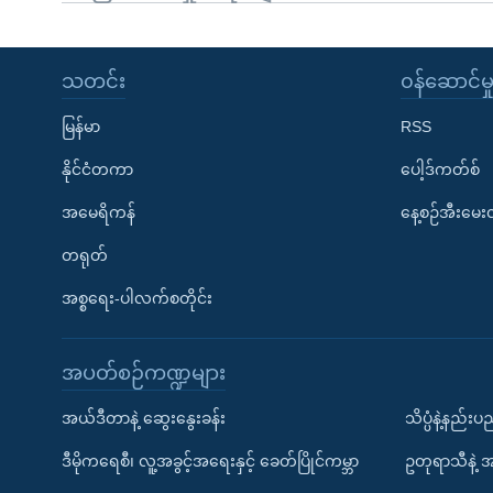
သတင်း
၀န်ဆောင်မှ
မြန်မာ
RSS
နိုင်ငံတကာ
ပေါ့ဒ်ကတ်စ်
အမေရိကန်
နေ့စဉ်အီးမေ
တရုတ်
အစ္စရေး-ပါလက်စတိုင်း
အပတ်စဉ်ကဏ္ဍများ
အယ်ဒီတာနဲ့ ဆွေးနွေးခန်း
သိပ္ပံနဲ့နည်း
ဒီမိုကရေစီ၊ လူ့အခွင့်အရေးနှင့် ခေတ်ပြိုင်ကမ္ဘာ
ဥတုရာသီနဲ့ 