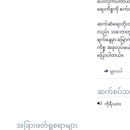
ပေးလိုက်ပါတယ်
ရေးကိစ္စကို စက
ဆက်ဆံရေးတိုးတက်
လည်း သဘောတူထာ
ရက်နေ့မှာ မြော
ကိစ္စ အခုလုပ်မယ
ပြောပါတယ်။
မျှဝေပါ
ဆက်စပ်သတင
ကိုရီးယား
အခြားဖတ်ရှုစရာများ