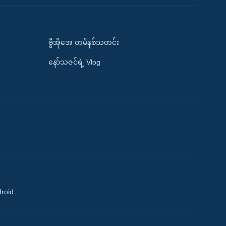
ဗွီအိုအေ တမိနစ်သတင်း
နော်သဇင်ရဲ့ Vlog
droid