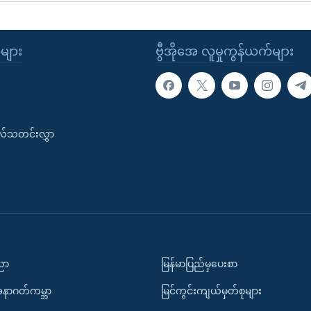
ုများ
ဗွီအိုအေ လူမှုကွန်ယက်များ
းလ်သတင်းလွှာ
ပညာ
မြန်မာပြည်မှပေးစာ
အနာဂတ်ကမ္ဘာ
မြင်ကွင်းကျယ်မှတ်စုများ