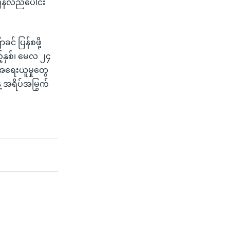
န်လည်ပေါင်း
င် ပြန်စဖို့
နှစ်၊ မေလ ၂၄
်အရေးယူမှုတွေ
ေ့ အရိပ်အမြွက်