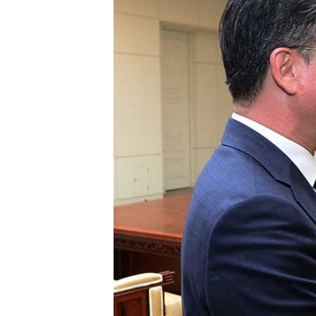
သုတပဒေသာ အင်္ဂလိပ်စာ
အ
ညွန်း
စာမျက်နှာ
သို့
ကျော်
ကြည့်
ရန်
ရှာဖွေ
ရန်
နေရာ
သို့
ကျော်
ရန်