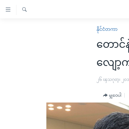
သုံး
ရ
ရှာဖွေ
လွယ်ကူ
မူလစာမျက်နှာ
နိုင်ငံတကာ
ရ
စေ
မြန်မာ
လာ
တောင်နဲ
သည့်
ဒ်
ကမ္ဘာ့သတင်းများ
Link
ဗွီဒီယို
နိုင်ငံတကာ
လျော့
များ
သတင်းလွတ်လပ်ခွင့်
အမေရိကန်
ပင်မ
ရပ်ဝန်းတခု လမ်းတခု အလွန်
တရုတ်
၂၆ ၾသဂုတ္၊ ၂၀
အကြောင်းအရာ
အင်္ဂလိပ်စာလေ့လာမယ်
အစ္စရေး-ပါလက်စတိုင်း
သို့
မျှဝေပါ
အပတ်စဉ်ကဏ္ဍများ
အမေရိကန်သုံးအီဒီယံ
ကျော်
ကြည့်
ရေဒီယိုနှင့်ရုပ်သံ အချက်အလက်များ
မကြေးမုံရဲ့ အင်္ဂလိပ်စာ
ရေဒီယို
ရန်
ရေဒီယို/တီဗွီအစီအစဉ်
ရုပ်ရှင်ထဲက အင်္ဂလိပ်စာ
တီဗွီ
ပင်မ