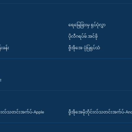
ရေမြေခြားမှ ရုပ်ပုံလွှာ
ပိုလီဂရပ်ဖ်.အင်ဖို
်းခန်း
ဗွီအိုအေ ပုံပြရုပ်သံ
း
ိုင်းလ်သတင်းအက်ပ်-Apple
ဗွီအိုအေမိုဘိုင်းလ်သတင်းအက်ပ်-An