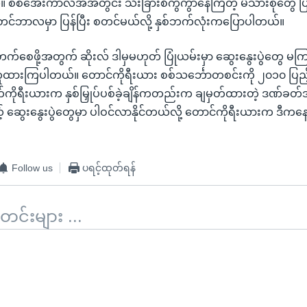
။ စစ်အေးကာလအအတွင်း သီးခြားစီကွဲကွာနေကြတဲ့ မိသားစုတွေ ပြ
်တင်ဘာလမှာ ပြန်ပြီး စတင်မယ်လို့ နှစ်ဘက်လုံးကပြောပါတယ်။
စေဖို့အတွက် ဆိုးလ် ဒါမှမဟုတ် ပြုံယမ်းမှာ ဆွေးနွေးပွဲတွေ မကြာခ
းကြပါတယ်။ တောင်ကိုရီးယား စစ်သင်္ဘောတစင်းကို ၂၀၁၀ ပြည့်
က်ကိုရီးယားက နှစ်မြှုပ်ပစ်ခဲ့ချိန်ကတည်းက ချမှတ်ထားတဲ့ ဒဏ်ခတ
့် ဆွေးနွေးပွဲတွေမှာ ပါဝင်လာနိုင်တယ်လို့ တောင်ကိုရီးယားက ဒီကန
Follow us
ပရင့်ထုတ်ရန်
်းများ ...