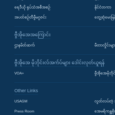
ရေဒီယို ရုပ်သံအစီအစဉ်
နိုင်ငံတကာ
အပတ်စဉ်တီဗွီမဂ္ဂဇင်း
တွေ့ဆုံမေးမြန
ဗွီအိုအေအကြောင်း
ဌာနမိတ်ဆက်
မီတာလှိုင်းမျာ
ဗွီအိုအေ မိုဘိုင်းလ်အက်ပ်များ ဒေါင်းလုတ်ယူရန်
Learning English
VOA+
ဗွီအိုအေမိုဘ
ဗွီအိုအေ လူမှုကွန်ယက်များ
Other Links
USAGM
လွတ်လပ်တဲ့
Press Room
အေမရိကန္အစိ
ဘာသာစကားများ