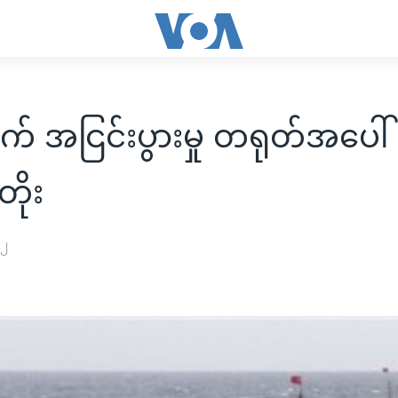
နက် အငြင်းပွားမှု တရုတ်အပေါ်
တိုး
၁၂