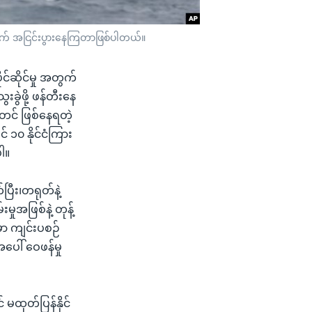
ွက် အငြင်းပွားနေကြတာဖြစ်ပါတယ်။
်ဆိုင်မှု အတွက်
ခွဲဖို့ ဖန်တီးနေ
င် ဖြစ်နေရတဲ့
် ၁၀ နိုင်ငံကြား
ါ။
ြီး၊တရုတ်နဲ့
ှုအဖြစ်နဲ့ တုန့်
ှာ ကျင်းပစဉ်
ေါ် ဝေဖန်မှု
ထုတ်ပြန်နိုင်