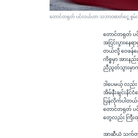
တောင်တရုတ် ပင်လယ်ဟာ သဘာဝဓာတ်ငွေ့ စွမ်းအင
တောင်တရုတ် ပင်
အငြင်းပွားနေရာမှ
တယ်လို့ ဝေဖန်
ကိစ္စမှာ အားနည်းတ
ညီညွတ်သွားမှာက
ဒါပေမယ့် လည်း တ
အိမ်နီးချင်းနိင်
ပြန်လိုက်ပါတယ်။
တောင်တရုတ် ပင်
တွေလည်း ကြီး
အာဆီယံ သက်တမ်