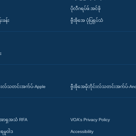
ပိုလီဂရပ်ဖ်.အင်ဖို
်းခန်း
ဗွီအိုအေ ပုံပြရုပ်သံ
း
ိုင်းလ်သတင်းအက်ပ်-Apple
ဗွီအိုအေမိုဘိုင်းလ်သတင်းအက်ပ်-An
 အာရှအသံ RFA
VOA's Privacy Policy
ုးရမူဝါဒ
Accessibility