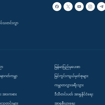
းလ်သတင်းလွှာ
ပညာ
မြန်မာပြည်မှပေးစာ
အနာဂတ်ကမ္ဘာ
မြင်ကွင်းကျယ်မှတ်စုများ
ကမ္ဘာတလွှားခရီးသွား
း အားကစား
ဒီသီတင်းပတ် အာရှနိုင်ငံရေး
ားသတင်းများ
အာရှစီးပွားရေး