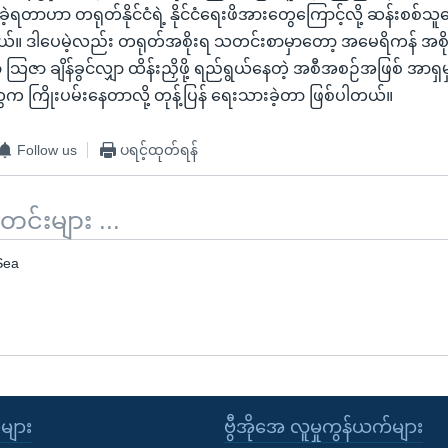
ံခဲ့ရတာဟာ တရုတ်နိုင်ငံရဲ့ နိုင်ငံရေးဖိအားတွေကြောင့်လို့ ဆန်းစစ်သူ
။ ဒါပေမဲ့လည်း တရုတ်အစိုးရ သတင်းစာမှာတော့ အမေရိကန် အစိုးရ
 သြဇာ ချိန်ခွင်လျှာ ထိန်းညှိဖို့ ရည်ရွယ်နေတဲ့ အစီအစဉ်အဖြစ် အာရှမှာ
ေက ကြိုးပမ်းနေတာလို့ တုန့်ပြန် ရေးသားခဲ့တာ ဖြစ်ပါတယ်။
Follow us
ပရင့်ထုတ်ရန်
်းများ ...
Sea
ုများ
ဗွီအိုအေ လူမှုကွန်ယက်များ