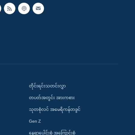
တိုင်းရင်းသတင်းလွှာ
တပတ်အတွင်း အားကစား
သုတစုံလင် အမေရိကန်တခွင်
Gen Z
နေရာပေါင်းစုံ အကြောင်းစုံ