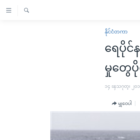
သုံး
ရ
ရှာဖွေ
လွယ်ကူ
မူလစာမျက်နှာ
နိုင်ငံတကာ
ရ
စေ
မြန်မာ
လာ
ရေပိုင်
သည့်
ဒ်
ကမ္ဘာ့သတင်းများ
Link
ဗွီဒီယို
နိုင်ငံတကာ
မှုတွေပို
များ
သတင်းလွတ်လပ်ခွင့်
အမေရိကန်
ပင်မ
ရပ်ဝန်းတခု လမ်းတခု အလွန်
တရုတ်
၁၄ ၾသဂုတ္၊ ၂၀
အကြောင်းအရာ
အင်္ဂလိပ်စာလေ့လာမယ်
အစ္စရေး-ပါလက်စတိုင်း
သို့
မျှဝေပါ
အပတ်စဉ်ကဏ္ဍများ
အမေရိကန်သုံးအီဒီယံ
ကျော်
ကြည့်
ရေဒီယိုနှင့်ရုပ်သံ အချက်အလက်များ
မကြေးမုံရဲ့ အင်္ဂလိပ်စာ
ရေဒီယို
ရန်
ရေဒီယို/တီဗွီအစီအစဉ်
ရုပ်ရှင်ထဲက အင်္ဂလိပ်စာ
တီဗွီ
ပင်မ