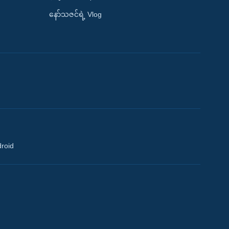
နော်သဇင်ရဲ့ Vlog
droid