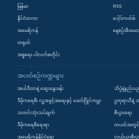
မြန်မာ
RSS
နိုင်ငံတကာ
ပေါ့ဒ်ကတ်စ်
အမေရိကန်
နေ့စဉ်အီးမေ
တရုတ်
အစ္စရေး-ပါလက်စတိုင်း
အပတ်စဉ်ကဏ္ဍများ
အယ်ဒီတာနဲ့ ဆွေးနွေးခန်း
သိပ္ပံနဲ့နည်း
ဒီမိုကရေစီ၊ လူ့အခွင့်အရေးနှင့် ခေတ်ပြိုင်ကမ္ဘာ
ဥတုရာသီနဲ့ 
သတင်းသုံးသပ်ချက်
စီးပွားရေး
ဒီမိုကရေစီရေးရာ
တပတ်အတွင်
အမေရိကန်နိုင်ငံရေး
လယ်ယာစီးပွ