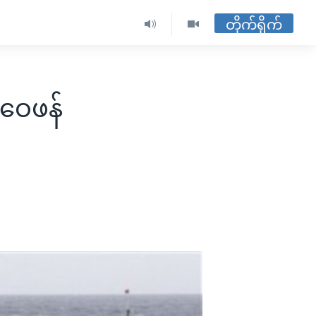
တိုက်ရိုက်
 ဝေဖန်