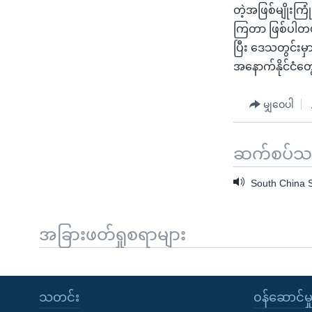
တဲ့အဖြစ်မျိုးကြု
ကြတာ ဖြစ်ပါတယ်
ပြီး ဒေသတွင်းမှာ
အနောက်နိုင်ငံတွ
မျှဝေပါ
ဆက်စပ်သတင
South China 
အခြားဖတ်ရှုစရာများ
သတင်း
၀န်ဆောင်မှ