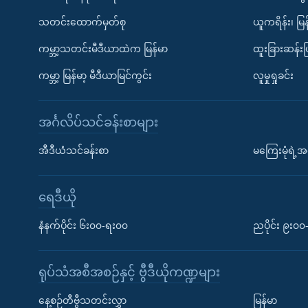
သတင်းထောက်မှတ်စု
ယူကရိန်း၊ မြန
ကမ္ဘာ့သတင်းမီဒီယာထဲက မြန်မာ
ထူးခြားဆန်း
ကမ္ဘာ့ မြန်မာ့ မီဒီယာမြင်ကွင်း
လူမှုရှုခင်း
အင်္ဂလိပ်သင်ခန်းစာများ
အီဒီယံသင်ခန်းစာ
မကြေးမုံရဲ့အင
ရေဒီယို
နံနက်ပိုင်း ၆း၀၀-ရး၀၀
ညပိုင်း ၉း၀
ရုပ်သံအစီအစဉ်နှင့် ဗွီဒီယိုကဏ္ဍများ
နေ့စဉ်တီဗွီသတင်းလွှာ
မြန်မာ