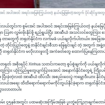
် အပါအဝင် အရင်းအမြစ်ကြွယ်ဝတဲ့ နယ်မြေဖြစ်တဲ့အတွက် ပိုင်ဆိုင်မှုအတ
လယ်တွင်းက စွမ်းအင် အပါအဝင် အရင်းအမြစ်ကြွယ်ဝတဲ့ နယ်မြေပိုင
ာ သြဇာ လွှမ်းမိုးနိုင်ဖို့ ရည်ရွယ်ပြီး အာဆီယံ အသင်းဝင်တွေကြား သွေး
နေ တာတွေကို တရုတ်နိုင်ငံက လက်မခံ ပယ်ချလိုက်ပါတယ်။ အခြေအတ
ဲ့ တိုင်းပြည်တွေနဲ့ တနိုင်ငံချင်းစီသာ ဖြေရှင်းချင် တဲ့ အတွက် အဖွဲ့ဝင
ို တရုတ်နိုင်ငံက မလိုလားဖူးလို့ အကဲခတ်တွေ ထောက်ပြနေကြတာပ
ရုတ် အစိုးရပိုင် Xinhua သတင်းကတော့ စွပ်စွဲချက်ကို ပယ်ချလိုက်ပ
ငံတွေကြား ယုံကြည်မှုတွေပျက်ပြားအောင် အနောက်နိုင်ငံတွေရဲ့ ကြိုးပမ်းမ
 ပြီးခဲ့တဲ့လထဲ အာဆီယံ ထိပ်သီး အစည်းဝေးပွဲ ကမ္ဘောဒီးယား နိုင်ငံမ
လယ်အရေး ထိထိရောက်ရောက်မကိုင်တွယ်နိုင်ခဲ့ရာက တရုတ်နိုင်ငံအပ
ထွားလာတာပါ။
း ၄၅နှစ်အတွင်း ပထမဆုံးအကြိမ်အဖြစ် ပူးတွဲကြေညာချက်တောင် မ