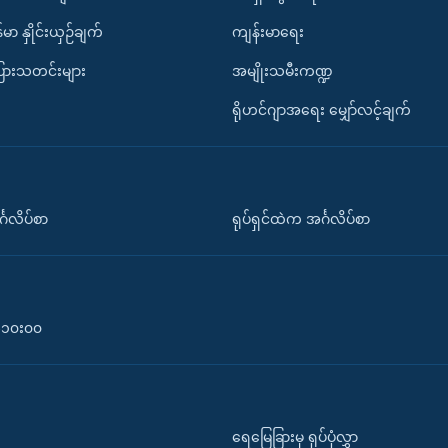
်မာ နှိုင်းယှဉ်ချက်
ကျန်းမာရေး
ပြားသတင်းများ
အမျိုးသမီးကဏ္ဍ
ရိုဟင်ဂျာအရေး မျှော်လင့်ချက်
်္ဂလိပ်စာ
ရုပ်ရှင်ထဲက အင်္ဂလိပ်စာ
၀-၁၀း၀၀
ရေမြေခြားမှ ရုပ်ပုံလွှာ