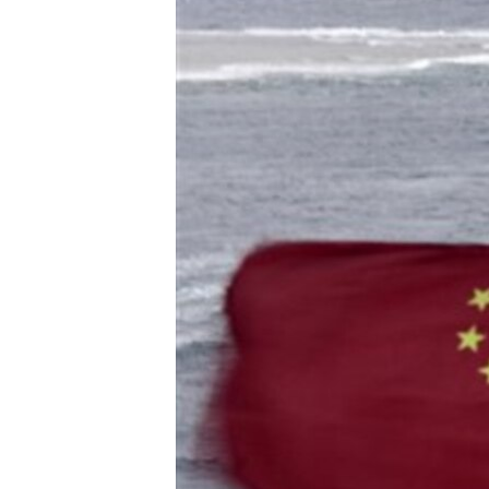
သုတပဒေသာ အင်္ဂလိပ်စာ
အ
ညွန်း
စာမျက်နှာ
သို့
ကျော်
ကြည့်
ရန်
ရှာဖွေ
ရန်
နေရာ
သို့
ကျော်
ရန်