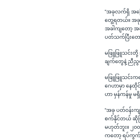
“အခုလက်ရှိ အခြ
တွေ့ရတယ်။ အခု
အခါကျတော့ အခု
ပတ်သက်ပြီးတော့
မဖြူဖြူသင်းတို
ချက်တွေနဲ့ ညီညွ
မဖြူဖြူသင်းကတေ
ဂေဟာမှာ နေထို
ဟာ မှန်ကန်မှု မရ
“အခု ပတ်ဝန်းကျ
စက်နိုင်တယ် ဆို
မဟုတ်ဘူး။ ၂၀၀၅
ကတော့ ရပ်ကွက်က