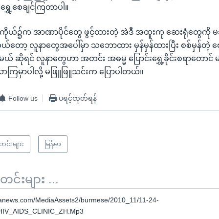
းရွှေ့စေချင်ကြတာပါ။
ကိုယ်၌က အာဏာပိုင်တွေ ဖွင့်ထားတဲ့ အဲဒီ အထူးကု ဆေးရုံတွေကို မသ
တော့ လူနာတွေအပေါ်မှာ သဘောထား မှန်မှန်ထားပြီး စစ်မှန်တဲ့ စေတ
မယ် ဆိုရင် လူနာတွေဟာ အတင်း အဓမ္မ ပြောင်းရွှေ့ခိုင်းစရာတောင် မ
လာကြမှာပါလို့ မဖြူဖြူသင်းက ပြောပါတယ်။
Follow us
ပရင့်ထုတ်ရန်
သတင်းများ
မြန်မာ
်းများ ...
oanews.com/MediaAssets2/burmese/2010_11/11-24-
IV_AIDS_CLINIC_ZH.Mp3