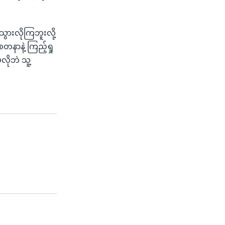
ွားလိုကြဘူးလို့
နာနဲ့ ကြည့်ရှု
လိုဘဲ သူ့