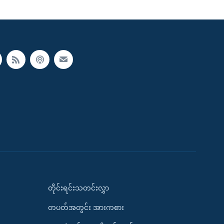
တိုင်းရင်းသတင်းလွှာ
တပတ်အတွင်း အားကစား