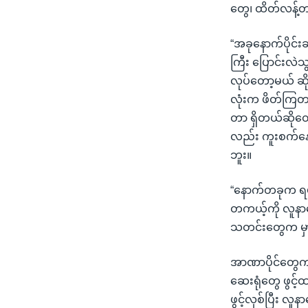
တွေ၊ ထိတ်လန့်တာ
“အခုနောက်ပိုင်း
ကြီး ပြောင်းလဲ
လုပ်တော့မယ် ဆိ
လုံးက ဖိတ်ကြတယ
တာ ရှိတယ်ဆိုတော
လည်း ကူးစက်နေမ
ဘူး။
“နောက်တခုက ရ
တကယ့်ကို လူနာတ
သတင်းတွေက မှာ
အာဏာပိုင်တွေကတေ
ဆေးရုံတွေ ဖွင
ဖွင့်လှစ်ပြီး လူ