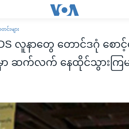
း သတင်းများ
DS လူနာတွေ တောင်ဒဂုံ စောင့်
ှာ ဆက်လက် နေထိုင်သွားကြ