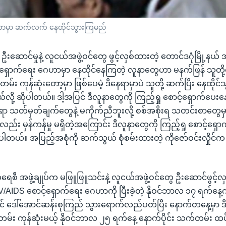
ေဟာမှာ ဆက်လက် နေထိုင်သွားကြမည်
ေး ဦးဆောင်မှုနဲ့ လူငယ်အဖွဲ့ဝင်တွေ ဖွင့်လှစ်ထားတဲ့ တောင်ဒဂုံမြို့နယ
ရှောက်ရေး ဂေဟာမှာ နေထိုင်နေကြတဲ့ လူနာတွေဟာ မနက်ဖြန် သူတို့နေထ
်း ကုန်ဆုံးတော့မှာ ဖြစ်ပေမဲ့ ဒီနေရာမှာပဲ သူတို့ ဆက်ပြီး နေထိုင်သွ
လို့ ဆိုပါတယ်။ ဒါ့အပြင် ဒီလူနာတွေကို ကြည့်ရှု စောင့်ရှောက်ပေ
်ရာ သတ်မှတ်ချက်တွေနဲ့ မကိုက်ညီဘူးလို့ စစ်အစိုးရ သတင်းစာတွေ
း မှန်ကန်မှု မရှိတဲ့အကြောင်း ဒီလူနာတွေကို ကြည့်ရှု စောင့်ရှော
ါတယ်။ အပြည့်အစုံကို ဆက်သွယ် စုံစမ်းထားတဲ့ ကိုဇော်ဝင်းလှိုင
ကရေစီ အဖွဲ့ချုပ်က မဖြူဖြူသင်းနဲ့ လူငယ်အဖွဲ့ဝင်တွေ ဦးဆောင်ဖွင့်
IV/AIDS စောင့်ရှောက်ရေး ဂေဟာကို ပြီးခဲ့တဲ့ နိုဝင်ဘာလ ၁၇ ရက်နေ့က
င် ဒေါ်အောင်ဆန်းစုကြည် သွားရောက်လည်ပတ်ပြီး နောက်တနေ့မှာ ဒ
မ်း ကုန်ဆုံးမယ့် နိုဝင်ဘာလ ၂၅ ရက်နေ့ နောက်ပိုင်း သက်တမ်း ထ