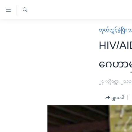
သုံး
ရ
ရှာဖွေ
လွယ်ကူ
မူလစာမျက်နှာ
ထုတ်လွှင့်ခဲ့ပြီ
ရ
စေ
မြန်မာ
လာ
HIV/AI
သည့်
ဒ်
ကမ္ဘာ့သတင်းများ
Link
ဗွီဒီယို
နိုင်ငံတကာ
ဂေဟာမ
များ
သတင်းလွတ်လပ်ခွင့်
အမေရိကန်
ပင်မ
ရပ်ဝန်းတခု လမ်းတခု အလွန်
တရုတ်
၂၄ ႏိုဝင္ဘာ၊ ၂၀၁၀
အကြောင်းအရာ
အင်္ဂလိပ်စာလေ့လာမယ်
အစ္စရေး-ပါလက်စတိုင်း
သို့
မျှဝေပါ
အပတ်စဉ်ကဏ္ဍများ
အမေရိကန်သုံးအီဒီယံ
ကျော်
ကြည့်
ရေဒီယိုနှင့်ရုပ်သံ အချက်အလက်များ
မကြေးမုံရဲ့ အင်္ဂလိပ်စာ
ရေဒီယို
ရန်
ရေဒီယို/တီဗွီအစီအစဉ်
ရုပ်ရှင်ထဲက အင်္ဂလိပ်စာ
တီဗွီ
ပင်မ