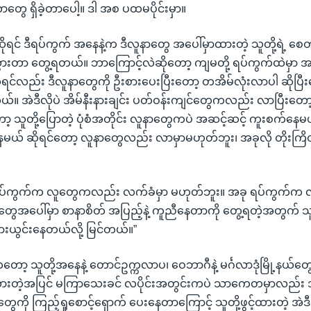
တွေ ရှိခဲ့တာပေါ့။ ဒါ အစ ပထမပိုင်းမှာ။
ဆိုရင် ဒီရပ်ကွက် အနေနဲ့က ဒီလူနာတွေ အပေါ်မှာထားတဲ့ သူတို့ရဲ့ 
သွားတာ တွေ့ရတယ်။ ဘာကြောင့်လဲဆိုတော့ ကျမတို့ ရပ်ကွက်ထဲမှာ
ုရင်လည်း ဒီလူနာတွေကို ဦးစားပေးပြီးတော့ တအိမ်လုံးလာပါ ဆိုပြ
်။ အဲဒီလိုပဲ အိမ်နီးနားချင်း ပတ်ဝန်းကျင်တွေကလည်း လာပြီးတော
့ သူတို့ပြောတဲ့ ပုံစံအတိုင်း လူနာတွေကပဲ အဆင့်ဆင့် ကူးစက်နေမယ
ယ် ဆိုရင်တော့ လူနာတွေလည်း လာမှာမဟုတ်ဘူး၊ အခုလို တိုးကြိ
ပ်ကွက်က လူတွေကလည်း လက်ခံမှာ မဟုတ်ဘူး။ အခု ရပ်ကွက်က
ွေအပေါ်မှာ စာနာစိတ် အပြည့်နဲ့ ကူညီနေတာကို တွေ့ရတဲ့အတွက် သူတ
းယွင်းနေတယ်လို့ မြင်တယ်။”
ာ့ သူတို့အနေနဲ့ တောင်ဥက္ကလာပ၊ ဝေဘာဂီနဲ့ မင်္ဂလာဒုံမြို့နယ်တ
့်ထားတဲ့အပြင် မကြာသေးခင် လပိုင်းအတွင်းကပဲ သာကေတမှာလည်း
နာတွေကို ကြည့်ရှုစောင့်ရှောက် ပေးနေတာကြောင့် သူတို့ဖွင့်ထားတဲ့ အဲဒ