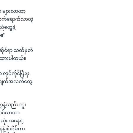
ာ့ များလာတာ
ောက်ရောက်လာတဲ့
်တွေနဲ့
။”
ဆိုင်ရာ သတ်မှတ်
်ပြထားပါတယ်။
ပ်ကိုင်ပြီးမှ
့ အချက်အလက်တွေ
ေနဲ့လည်း ကူး
ဆောင်လာတာ
ုံး အနေနဲ့
 စိုးရိမ်တာ