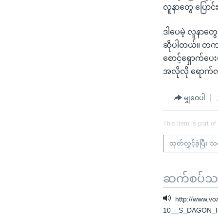
လူနာတွေ ပြောင်
ဒါပေမဲ့ လူနာတွေ
ဆိုပါတယ်။ တကယ်
စောင့်ရှောက်ပေး
အလိုလို ရောက်
မျှဝေပါ
This item is part of
ထုတ်လွှင့်ခဲ့ပြီး 
ဆက်စပ်သတင
http://www.v
10__S_DAGON_H