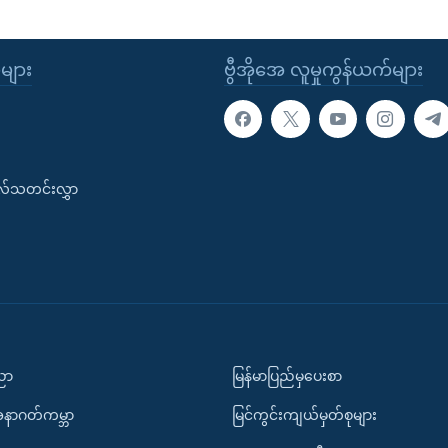
ုများ
ဗွီအိုအေ လူမှုကွန်ယက်များ
းလ်သတင်းလွှာ
ပညာ
မြန်မာပြည်မှပေးစာ
အနာဂတ်ကမ္ဘာ
မြင်ကွင်းကျယ်မှတ်စုများ