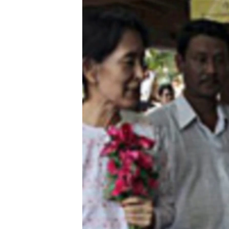
သုတပဒေသာ အင်္ဂလိပ်စာ
အ
ညွန်း
စာမျက်နှာ
သို့
ကျော်
ကြည့်
ရန်
ရှာဖွေ
ရန်
နေရာ
သို့
ကျော်
ရန်