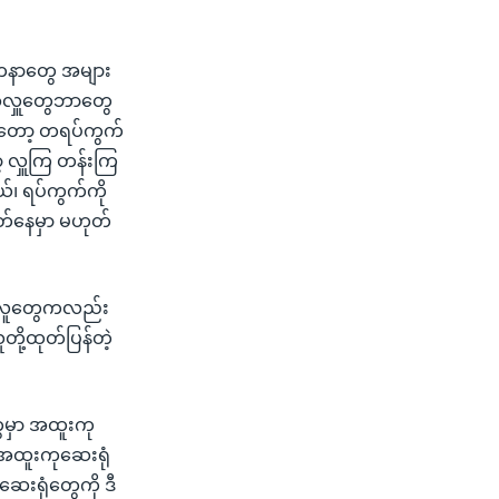
စေတနာတွေ အများ
 အလှူတွေဘာတွေ
ီးတော့ တရပ်ကွက်
့ လှူကြ တန်းကြ
်၊ ရပ်ကွက်ကို
တ်နေမှာ မဟုတ်
 လူတွေကလည်း
ို့ထုတ်ပြန်တဲ့
ွေမှာ အထူးကု
 အထူးကုဆေးရုံ
ီဆေးရုံတွေကို ဒီ