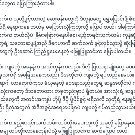
ုင်တွေက ပြောကြားခဲ့တာပါ။
က သူတို့ဖွင့်ထားတဲ့ ဆေးခန်းတွေကို ဒီလူနာတွေ ရွှေ့ပြောင်းဖို့ စီ
ှိ နေရာကနေ ဘယ်မှ မပြောင်းလိုကြဘူးလို့ ပြောပါတယ်။ ဒါကြောင
်က ဘယ်လိုပဲ ခြိမ်းခြောက်နေပါစေ၊ ဧည့်စာရင်းသက်တမ်း ကုန်ဆုံးတ
ေရဲ့ သဘောဆန္ဒနဲ့အညီ ဒီဂေဟာကို ဆက်လက် ဖွင့်လှစ်သွားဖို့ ဆုံးဖ
ွေကို ဦးဆောင် ကြည့်ရှုပေးနေတဲ့ မဖြူဖြူသင်းက ပြောပါတယ်။
ပဲ၊ ကျမတို့ အနေနဲ့က အရင်တုန်းကလည်း ဒီလို ပြဿနာမျိုးတွေ ခဏခ
လက်ရှိ အခြေအနေကလည်း ဒီအတိုင်းပဲ ကျမတို့ ရပ်တည်နေမယ်။ လ
ှာ ရောဂါ လာရောက်ကုသ ခံယူနေတဲ့ ဝေဒနာသည်တွေရဲ့ ဆန္ဒအတိုင်းပဲ 
လုံးကတော့ ဒီသဘောထား တခုတည်းမှာပဲ ရှိတယ်။ အားလုံးရဲ့ ဆန္ဒ
ေကို အတင်းအကျပ် ဟိုပို့ ဒီပို့ ပို့ပိုင်ခွင့် မရှိသလို သူတို့ရဲ့ နေချ
လည်း ရှိတဲ့အတွက် အဲဒီအခွင့်အရေးပေါ်မှာပဲ ကျမတို့ ရပ်တည်သွားမယ်
က်က ဧည့်စာရင်းသက်တမ်း ထပ်တိုးမပေးဘူးလို့ အခုလို ပြောနေပေ
့အမျှ ထပ်တိုးလာနေတုန်းပဲလို့ မဖြူဖြူသင်းက ဆက်ပြောပါတယ်။