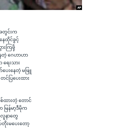
် အတွင်းက
ိုင်ခွင့်
ားကြဖို့
းနေတဲ့ ဂေဟာဟာ
မှာ ရေးသား
က်ပေးနေတဲ့ မဖြူ
်က တင်ပြပေးထား
လှစ်ထားတဲ့ တောင်
 မြန်မာ့ဒီမိုက
ီလူနာတွေ
ပ်တိုးမပေးတော့