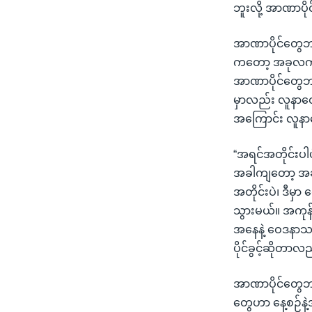
ဘူးလို့ အာဏာပိ
အာဏာပိုင်တွေဘက်
ကတော့ အခုလက်ရ
အာဏာပိုင်တွေဘက
မှာလည်း လူနာတွ
အကြောင်း လူနာတ
“အရင်အတိုင်းပါ
အခါကျတော့ အခု
အတိုင်းပဲ၊ ဒီမ
သွားမယ်။ အကုန်
အနေနဲ့ ဝေဒနာသည်တွ
ပိုင်ခွင့်ဆိုတာ
အာဏာပိုင်တွေဘ
တွေဟာ နေ့စဉ်နဲ