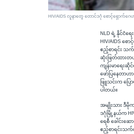
HIV/AIDS လူနာတွေ တောင်ဒဂုံ စောင့်ရှောက်ဂ
NLD ရဲ့ နိုင်ငံရ
HIV/AIDS စောင့်
ဧည့်စာရင်း သက်တမ
ဆုံးဖြတ်ထားတယ်
ကျန်းမာရေးဆိုင
ဖော်ပြနေတာဟာလည်
ဖြူသင်းက ပြောပ
ပါတယ်။
အမျိုးသား ဒီမို
ဒဂုံမြို့နယ်က H
ရေစီ ခေါင်းဆော
ဧည့်စာရင်းသက်တ