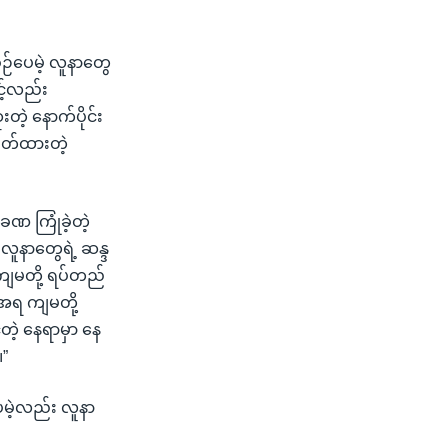
စဉ်ပေမဲ့ လူနာတွေ
့်လည်း
ဲ့ နောက်ပိုင်း
ြတ်ထားတဲ့
ဏ ကြုံခဲ့တဲ့
ူနာတွေရဲ့ ဆန္ဒ
ကျမတို့ ရပ်တည်
အရ ကျမတို့
င်တဲ့ နေရာမှာ နေ
။”
မဲ့လည်း လူနာ