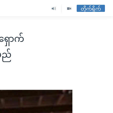
တိုက်ရိုက်
ရှောက်
မည်