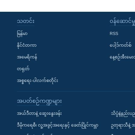
သတင်း
၀န်ဆောင်မှ
မြန်မာ
RSS
နိုင်ငံတကာ
ပေါ့ဒ်ကတ်စ်
အမေရိကန်
နေ့စဉ်အီးမေ
တရုတ်
အစ္စရေး-ပါလက်စတိုင်း
အပတ်စဉ်ကဏ္ဍများ
အယ်ဒီတာနဲ့ ဆွေးနွေးခန်း
သိပ္ပံနဲ့နည်း
ဒီမိုကရေစီ၊ လူ့အခွင့်အရေးနှင့် ခေတ်ပြိုင်ကမ္ဘာ
ဥတုရာသီနဲ့ 