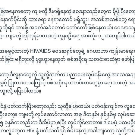
ေအနေကတော့ ကျမတို့ ဒီမှာရှိနေတဲ့ ဝေဒနာသည်တွေက ပိုပိုပြီးတေ
နောက်ပိုင်းဆို ထားစရာ နေရာတောင် မရှိဘူး။ အသစ်အသစ်တွေ ရ
ဆိုရင် ထားဖို့ အခက်အခဲတောင် တော်တော်ဖြစ်နေတယ်၊ ဝေဒနာသည
။ ကျမတို့ ရန်ကုန်မှာထားတဲ့ လူနာဦးရေ အားလုံး ၁၂၀ ကျော်ပါတယ်
့ အခုဖွင့်ထားတဲ့ HIV/AIDS ဝေဒနာရှင်တွေရဲ့ ဂေဟာဟာ ကျန်းမာရေး
တ်ခြင်း မရှိဘူးလို့ ဗုဒ္ဓဟူးနေ့ထုတ် စစ်အစိုးရ သတင်းစာထဲမှာ ဖော
ာ့ ဒီလူနာတွေကို သူတို့ဘက်က ပညာပေးလုပ်ငန်းတွေ အသေအချာ လု
င်ခွင့် ပြုထားတာကြောင့် စစ်အစိုးရ သတင်းစာတွေမှာ ရေးထားတဲ
ှိဘူးလို့ ပြောပါတယ်။
င်နဲ့ ပတ်သက်ပြီးတော့လည်း သူတို့ပြောတယ်၊ ပတ်ဝန်းကျင်က လူတွ
ပြီးတော့။ ကျမတို့ လုပ်ဆောင်လာတာ အခု ဒီတနှစ်၊ နှစ်နှစ်မှ လုပ်
 ခုနှစ်ကတည်းက ဒီအိမ်မှာ စပြီး လုပ်ကိုင်လာတာ။ ဒါပေမဲ့ ပထမဦးဆ
လူတွေက HIV နဲ့ ပတ်သက်ရင် စိမ်းနေတဲ့ အခါကျတော့ သူတို့အနေနဲ့