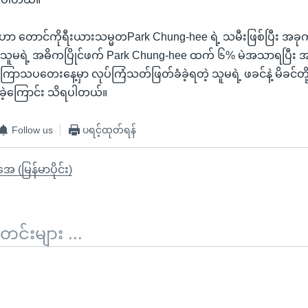
ဟာ တောင်ကိုရီးယားသမ္မတPark Chung-hee ရဲ့ သမီးဖြစ်ပြီး အခုကျင
 သူမရဲ့ အဓိကပြိုင်ဖက် Park Chung-hee ထက် ၆% မဲအသာရပြီး အနို
ြာသပတေးနေ့မှာ လုပ်ကြံသတ်ဖြတ်ခံခဲ့ရတဲ့ သူမရဲ့ ဖခင်နဲ့ မိခင်တို့ရ
ုခဲ့ကြောင်း သိရပါတယ်။
Follow us
ပရင့်ထုတ်ရန်
ုအေ (မြန်မာပိုင်း)
်းများ ...