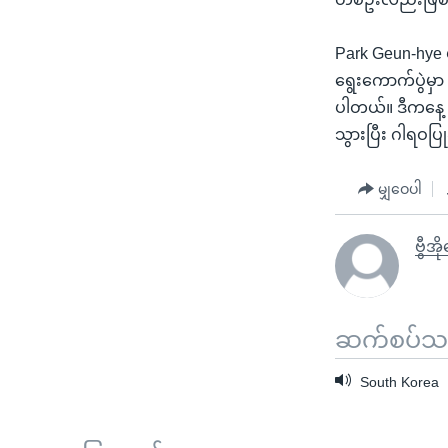
Park Geun-hye 
ရွေးကောက်ပွဲမှာ
ပါတယ်။ ဒီကနေ့ က
သွားပြီး ဂါရဝပြ
မျှဝေပါ
ဗွီအိ
ဆက်စပ်သတင
South Korea