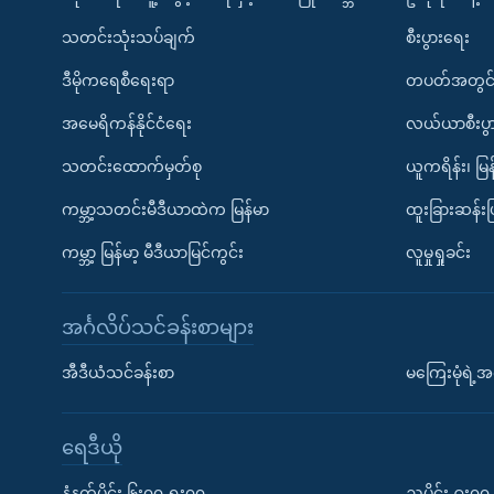
သတင်းသုံးသပ်ချက်
စီးပွားရေး
ဒီမိုကရေစီရေးရာ
တပတ်အတွင်
အမေရိကန်နိုင်ငံရေး
လယ်ယာစီးပွ
သတင်းထောက်မှတ်စု
ယူကရိန်း၊ မြန
ကမ္ဘာ့သတင်းမီဒီယာထဲက မြန်မာ
ထူးခြားဆန်း
ကမ္ဘာ့ မြန်မာ့ မီဒီယာမြင်ကွင်း
လူမှုရှုခင်း
အင်္ဂလိပ်သင်ခန်းစာများ
အီဒီယံသင်ခန်းစာ
မကြေးမုံရဲ့အင
ရေဒီယို
နံနက်ပိုင်း ၆း၀၀-ရး၀၀
ညပိုင်း ၉း၀