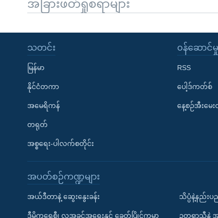
အခြားဖတ်ရှုစရာများ
သတင်း
၀န်ဆောင်မှ
မြန်မာ
RSS
နိုင်ငံတကာ
ပေါ့ဒ်ကတ်စ်
အမေရိကန်
နေ့စဉ်အီးမေ
တရုတ်
အစ္စရေး-ပါလက်စတိုင်း
အပတ်စဉ်ကဏ္ဍများ
အယ်ဒီတာနဲ့ ဆွေးနွေးခန်း
သိပ္ပံနဲ့နည်း
ဒီမိုကရေစီ၊ လူ့အခွင့်အရေးနှင့် ခေတ်ပြိုင်ကမ္ဘာ
ဥတုရာသီနဲ့ 