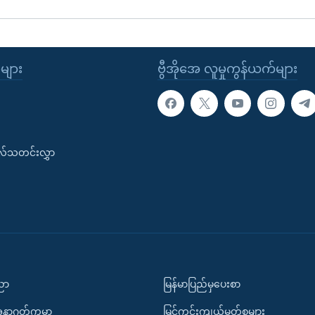
ုများ
ဗွီအိုအေ လူမှုကွန်ယက်များ
းလ်သတင်းလွှာ
ပညာ
မြန်မာပြည်မှပေးစာ
အနာဂတ်ကမ္ဘာ
မြင်ကွင်းကျယ်မှတ်စုများ