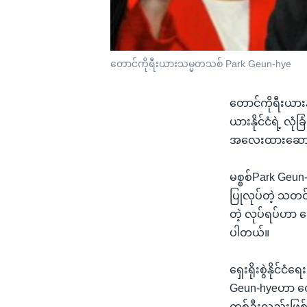
တောင်ကိုရီးယားသမ္မတသစ် Park Geun-hye
တောင်ကိုရီးယား
ယားနိုင်ငံရဲ့ လု
အလေးထားဆောင်ရ
မစ္စစ်Park Geun
ပြုလုပ်တဲ့ သတင်
တဲ့ လုပ်ရပ်ဟာ တ
ပါတယ်။
ရှေးရိုးစွဲနို
Geun-hyeဟာ တော
တစ်ဦးလည်းဖြစ