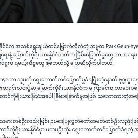
နိုင်ငံက အသစ်ရွေးချယ်တင်မြှောက်လိုက်တဲ့ သမ္မတ Park Geun-hy
ံခြုံရေးနဲ့ မြောက်ကိုရီးယားနိုင်ငံဘက်က ခြိမ်းခြောက်မှုတွေဟာ အရေးပ
ွက် ရမယ့်ကိစ္စတွေဖြစ်တယ်လို့ ပြောဆိုလိုက်ပါတယ်။
-hyeဟာ သူမကို ရွေးကောက်တင်မြှောက်မှုခံရပြီးတဲ့နောက် ဗုဒ္ဓဟူးန
းစာရှင်းလင်းပွဲမှာ မြောက်ကိုရီးယားနိုင်ငံက မကြာခင်က တာဝေးပစ်ဒုံ
ောင်ကိုရီးယားနိုင်ငံအပေါ် ခြိမ်းခြောက်မှုအဖြစ် သဘောထားတဲ့အကြေ
င်ငံရေးသမားတစ်ဦးလည်းဖြစ်၊ ဥပဒေပြုလွှတ်တော်အမတ်တစ်ဦးလည်းဖြစ်
င်ကိုရီးယားနိုင်ငံမှာ ပထမဦးဆုံး ရွေးကောက်တင်မြှောက်ခံရတဲ့ 
်ပါတယ်။