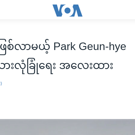
ြစ်လာမယ့် Park Geun-hye
သားလုံခြုံရေး အလေးထား
း)