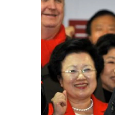
သုတပဒေသာ အင်္ဂလိပ်စာ
အ
ညွန်း
စာမျက်နှာ
သို့
ကျော်
ကြည့်
ရန်
ရှာဖွေ
ရန်
နေရာ
သို့
ကျော်
ရန်