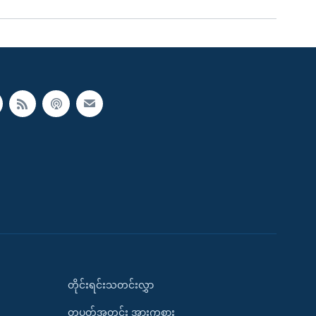
တိုင်းရင်းသတင်းလွှာ
တပတ်အတွင်း အားကစား