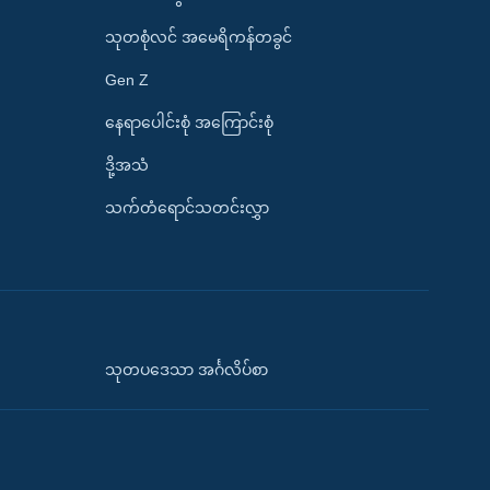
သုတစုံလင် အမေရိကန်တခွင်
Gen Z
နေရာပေါင်းစုံ အကြောင်းစုံ
ဒို့အသံ
သက်တံရောင်သတင်းလွှာ
သုတပဒေသာ အင်္ဂလိပ်စာ