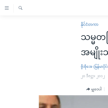
သုံး
ရ
ရှာဖွေ
လွယ်ကူ
မူလစာမျက်နှာ
နိုင်ငံတကာ
ရ
စေ
မြန်မာ
လာ
သမ္မတဖ
သည့်
ဒ်
ကမ္ဘာ့သတင်းများ
Link
ဗွီဒီယို
နိုင်ငံတကာ
အမျိုး
များ
သတင်းလွတ်လပ်ခွင့်
အမေရိကန်
ပင်မ
ရပ်ဝန်းတခု လမ်းတခု အလွန်
တရုတ်
ဗွီအိုအေ (မြန်မာပိုင်
အကြောင်းအရာ
အင်္ဂလိပ်စာလေ့လာမယ်
အစ္စရေး-ပါလက်စတိုင်း
၂၀ ဒီဇင္ဘာ၊ ၂၀၁၂
သို့
အပတ်စဉ်ကဏ္ဍများ
အမေရိကန်သုံးအီဒီယံ
ကျော်
မျှဝေပါ
ကြည့်
ရေဒီယိုနှင့်ရုပ်သံ အချက်အလက်များ
မကြေးမုံရဲ့ အင်္ဂလိပ်စာ
ရေဒီယို
ရန်
ရေဒီယို/တီဗွီအစီအစဉ်
ရုပ်ရှင်ထဲက အင်္ဂလိပ်စာ
တီဗွီ
ပင်မ