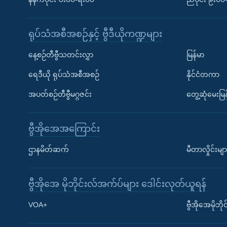
ရုပ်သံအစီအစဉ်နှင့် ဗွီဒီယိုကဏ္ဍများ
နေ့စဉ်တီဗွီသတင်းလွှာ
မြန်မာ
ရေဒီယို ရုပ်သံအစီအစဉ်
နိုင်ငံတကာ
အပတ်စဉ်တီဗွီမဂ္ဂဇင်း
တွေ့ဆုံမေးမြန
ဗွီအိုအေအကြောင်း
ဌာနမိတ်ဆက်
မီတာလှိုင်းမျာ
ဗွီအိုအေ မိုဘိုင်းလ်အက်ပ်များ ဒေါင်းလုတ်ယူရန်
Learning English
VOA+
ဗွီအိုအေမိုဘ
ဗွီအိုအေ လူမှုကွန်ယက်များ