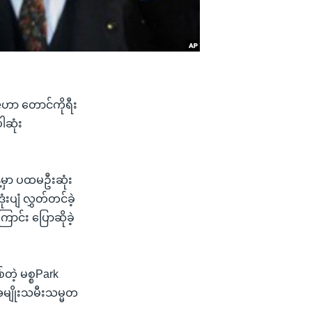
eဟာ တောင်ကိုရီး
ါဆုံး
ေ့မှာ ပထမဦးဆုံး
းပျံ လွှတ်တင်ခဲ့
ာင်း ပြောဆိုခဲ့
တဲ့ မစ္စPark
အမျိုးသမီးသမ္မတ