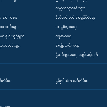
ကမ္ဘာတလွှားခရီးသွား
း အားကစား
ဒီသီတင်းပတ် အာရှနိုင်ငံရေး
ားသတင်းများ
အာရှစီးပွားရေး
်မာ နှိုင်းယှဉ်ချက်
ကျန်းမာရေး
ပြားသတင်းများ
အမျိုးသမီးကဏ္ဍ
ရိုဟင်ဂျာအရေး မျှော်လင့်ချက်
်္ဂလိပ်စာ
ရုပ်ရှင်ထဲက အင်္ဂလိပ်စာ
၀-၁၀း၀၀