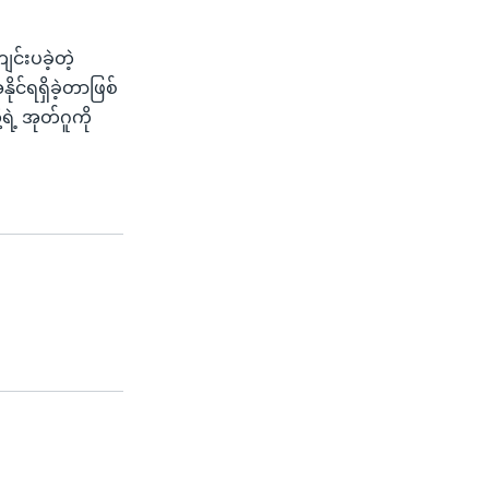
်းပခဲ့တဲ့
င်ရရှိခဲ့တာဖြစ်
ဲ့ အုတ်ဂူကို