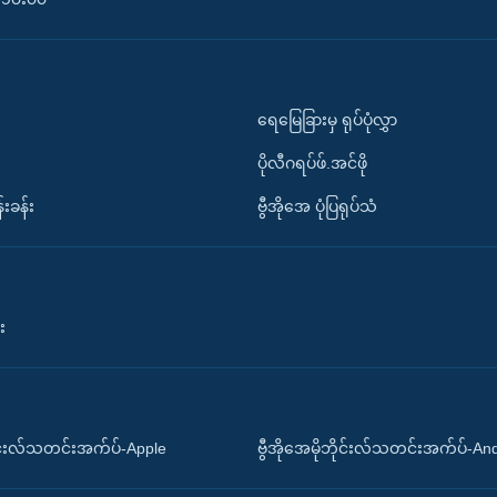
ရေမြေခြားမှ ရုပ်ပုံလွှာ
ပိုလီဂရပ်ဖ်.အင်ဖို
်းခန်း
ဗွီအိုအေ ပုံပြရုပ်သံ
း
ိုင်းလ်သတင်းအက်ပ်-Apple
ဗွီအိုအေမိုဘိုင်းလ်သတင်းအက်ပ်-An