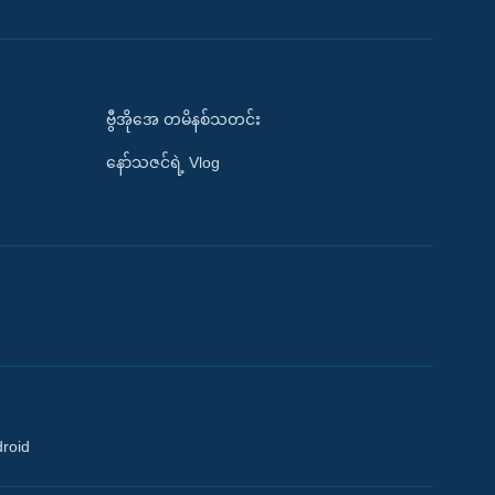
ဗွီအိုအေ တမိနစ်သတင်း
နော်သဇင်ရဲ့ Vlog
droid