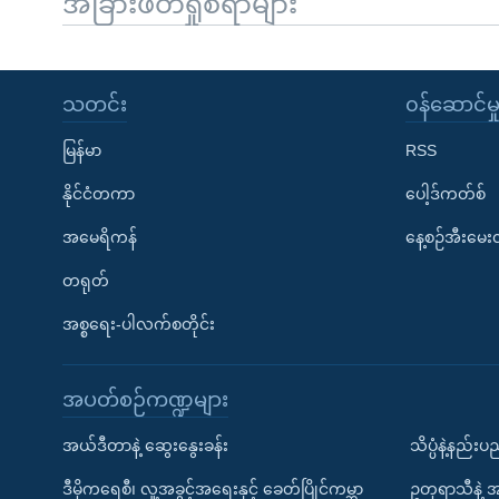
အခြားဖတ်ရှုစရာများ
သတင်း
၀န်ဆောင်မှ
မြန်မာ
RSS
နိုင်ငံတကာ
ပေါ့ဒ်ကတ်စ်
အမေရိကန်
နေ့စဉ်အီးမေ
တရုတ်
အစ္စရေး-ပါလက်စတိုင်း
အပတ်စဉ်ကဏ္ဍများ
အယ်ဒီတာနဲ့ ဆွေးနွေးခန်း
သိပ္ပံနဲ့နည်း
ဒီမိုကရေစီ၊ လူ့အခွင့်အရေးနှင့် ခေတ်ပြိုင်ကမ္ဘာ
ဥတုရာသီနဲ့ 