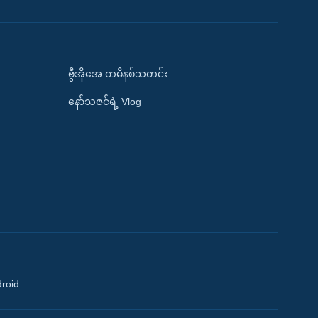
ဗွီအိုအေ တမိနစ်သတင်း
နော်သဇင်ရဲ့ Vlog
droid