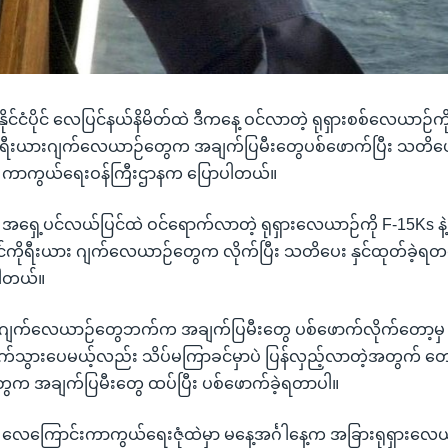
ိုင်ငံပိုင် လေပြင်နယ်နိမိတ်ထဲ ဒီကနေ့ ဝင်လာတဲ့ ရုရှားစစ်လေယာဉ်
ိုရီးယားဂျက်လေယာဉ်တွေက အချက်ပြမီးတွေပစ်ဖောက်ပြီး သတိပေး
း ကာကွယ်ရေးဝန်ကြီးဌာနက ပြောပါတယ်။
 အရှေ့ပင်လယ်ပြင်ထဲ ဝင်ရောက်လာတဲ့ ရုရှားလေယာဉ်ကို F-15Ks နဲ
ိုရီးယား ဂျက်လေယာဉ်တွေက လိုက်ပြီး သတိပေး နှင်ထုတ်ခဲ့ရတယ်
ါတယ်။
းဂျက်လေယာဉ်တွေဘက်က အချက်ပြမီးတွေ ပစ်ဖောက်လိုက်တော့မှ အဲ
်သွားပေမယ့်လည်း သိပ်မကြာခင်မှာပဲ ပြန်လှည့်လာတဲ့အတွက် တော
က အချက်ပြမီးတွေ ထပ်ပြီး ပစ်ဖောက်ခဲ့ရတာပါ။
 လေကြောင်းကာကွယ်ရေးဇုံထဲမှာ မနေ့အင်္ဂါနေ့က အခြားရုရှားလေယာဉ