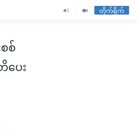
တိုက်ရိုက်
းစစ်
တိပေး