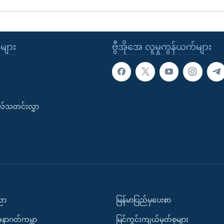
ုများ
ဗွီအိုအေ လူမှုကွန်ယက်များ
းလ်သတင်းလွှာ
ပညာ
မြန်မာပြည်မှပေးစာ
အနာဂတ်ကမ္ဘာ
မြင်ကွင်းကျယ်မှတ်စုများ