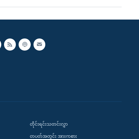
တိုင်းရင်းသတင်းလွှာ
တပတ်အတွင်း အားကစား