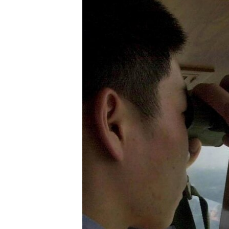
သုတပဒေသာ အင်္ဂလိပ်စာ
အ
ညွန်း
စာမျက်နှာ
သို့
ကျော်
ကြည့်
ရန်
ရှာဖွေ
ရန်
နေရာ
သို့
ကျော်
ရန်