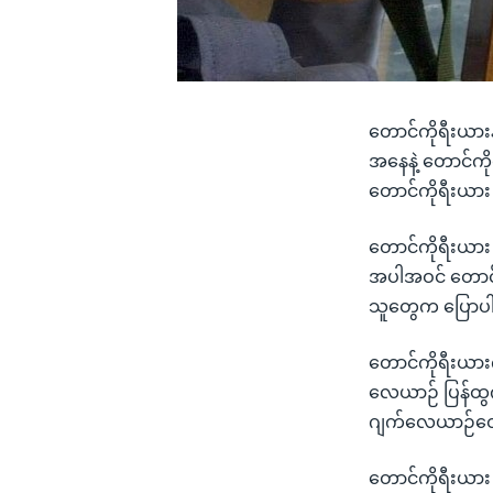
တောင်ကိုရီးယားန
အနေနဲ့ တောင်က
တောင်ကိုရီးယာ
တောင်ကိုရီးယား
အပါအဝင် တောင်က
သူတွေက ပြောပ
တောင်ကိုရီးယာ
လေယာဉ် ပြန်ထွက
ဂျက်လေယာဉ်တွေ
တောင်ကိုရီးယား