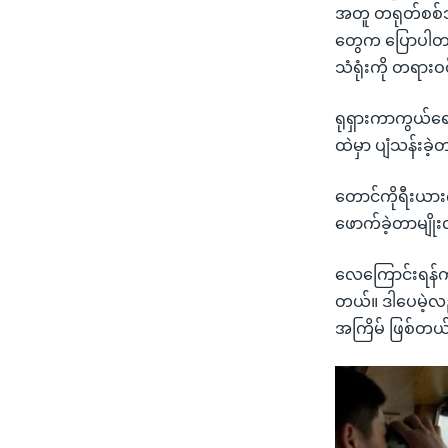
အတူ တရုတ်စစ်ဘက
တွေက ပြောပါတယ်
သံရုံးကို တရားဝင
ရုရှားကာကွယ်ရ
ထဲမှာ ပျံသန်းခဲ
တောင်ကိုရီးယား
ဖောက်ခဲ့တာမျိုးလ
လေကြောင်းရန်ကာ
တယ်။ ဒါပေမဲ့လည
အကြိမ် ဖြစ်တယ