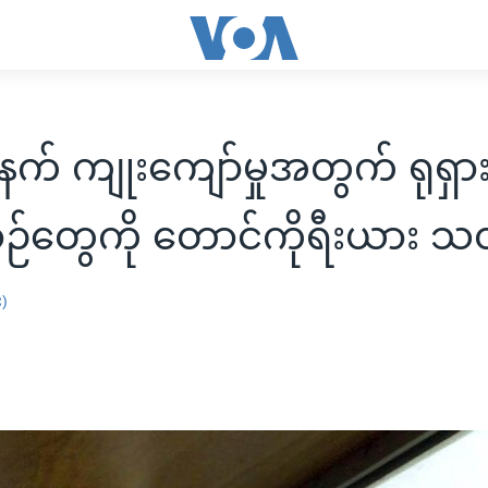
နက် ကျုးကျော်မှုအတွက် ရုရှာ
်တွေကို တောင်ကိုရီးယား သ
း)