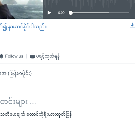
0:00
တ်၍ နားဆင်နိုင်ပါသည်။
EMBED
Follow us
ပရင့်ထုတ်ရန်
ုအေ (မြန်မာပိုင်း)
်းများ ...
သွားသတိပေးချက် တောင်ကိုရီးယားထုတ်ပြန်