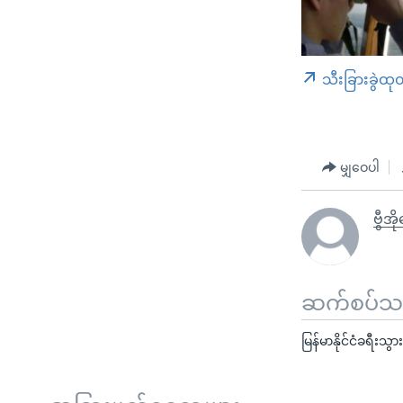
သီးခြားခွဲထု
မျှဝေပါ
ဗွီအိ
ဆက်စပ်သတင
မြန်မာနိုင်ငံခရီး