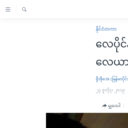
သုံး
ရ
ရှာဖွေ
လွယ်ကူ
မူလစာမျက်နှာ
နိုင်ငံတကာ
ရ
စေ
မြန်မာ
လာ
လေပိုင်
သည့်
ဒ်
ကမ္ဘာ့သတင်းများ
Link
ဗွီဒီယို
နိုင်ငံတကာ
လေယာဉ
များ
သတင်းလွတ်လပ်ခွင့်
အမေရိကန်
ပင်မ
ရပ်ဝန်းတခု လမ်းတခု အလွန်
တရုတ်
ဗွီအိုအေ (မြန်မာပိုင်
အကြောင်းအရာ
အင်္ဂလိပ်စာလေ့လာမယ်
အစ္စရေး-ပါလက်စတိုင်း
၂၃ ဇူလိုင္၊ ၂၀၁၉
သို့
အပတ်စဉ်ကဏ္ဍများ
အမေရိကန်သုံးအီဒီယံ
ကျော်
မျှဝေပါ
ကြည့်
ရေဒီယိုနှင့်ရုပ်သံ အချက်အလက်များ
မကြေးမုံရဲ့ အင်္ဂလိပ်စာ
ရေဒီယို
ရန်
ရေဒီယို/တီဗွီအစီအစဉ်
ရုပ်ရှင်ထဲက အင်္ဂလိပ်စာ
တီဗွီ
ပင်မ