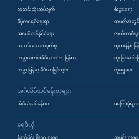
သတင်းသုံးသပ်ချက်
စီးပွားရေး
ဒီမိုကရေစီရေးရာ
တပတ်အတွင်
အမေရိကန်နိုင်ငံရေး
လယ်ယာစီးပွ
သတင်းထောက်မှတ်စု
ယူကရိန်း၊ မြန
ကမ္ဘာ့သတင်းမီဒီယာထဲက မြန်မာ
ထူးခြားဆန်း
ကမ္ဘာ့ မြန်မာ့ မီဒီယာမြင်ကွင်း
လူမှုရှုခင်း
အင်္ဂလိပ်သင်ခန်းစာများ
အီဒီယံသင်ခန်းစာ
မကြေးမုံရဲ့အင
ရေဒီယို
နံနက်ပိုင်း ၆း၀၀-ရး၀၀
ညပိုင်း ၉း၀