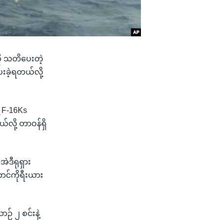
ကို သတိပေးတဲ့
ခဲ့ရတယ်လို့
့ F-16Ks
လို့ တာဝန်ရှိ
ဒီရုရှား
င်ကိုရီးယား
် ၂ စင်းနဲ့