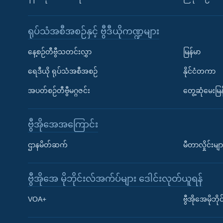
ရုပ်သံအစီအစဉ်နှင့် ဗွီဒီယိုကဏ္ဍများ
နေ့စဉ်တီဗွီသတင်းလွှာ
မြန်မာ
ရေဒီယို ရုပ်သံအစီအစဉ်
နိုင်ငံတကာ
အပတ်စဉ်တီဗွီမဂ္ဂဇင်း
တွေ့ဆုံမေးမြန
ဗွီအိုအေအကြောင်း
ဌာနမိတ်ဆက်
မီတာလှိုင်းမျာ
ဗွီအိုအေ မိုဘိုင်းလ်အက်ပ်များ ဒေါင်းလုတ်ယူရန်
Learning English
VOA+
ဗွီအိုအေမိုဘ
ဗွီအိုအေ လူမှုကွန်ယက်များ