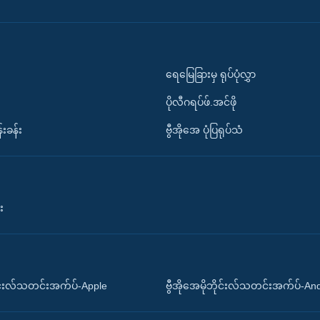
ရေမြေခြားမှ ရုပ်ပုံလွှာ
ပိုလီဂရပ်ဖ်.အင်ဖို
်းခန်း
ဗွီအိုအေ ပုံပြရုပ်သံ
း
ိုင်းလ်သတင်းအက်ပ်-Apple
ဗွီအိုအေမိုဘိုင်းလ်သတင်းအက်ပ်-An