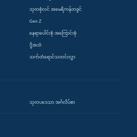
သုတစုံလင် အမေရိကန်တခွင်
Gen Z
နေရာပေါင်းစုံ အကြောင်းစုံ
ဒို့အသံ
သက်တံရောင်သတင်းလွှာ
သုတပဒေသာ အင်္ဂလိပ်စာ