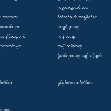
ကမ္ဘာတလွှားခရီးသွား
း အားကစား
ဒီသီတင်းပတ် အာရှနိုင်ငံရေး
ားသတင်းများ
အာရှစီးပွားရေး
်မာ နှိုင်းယှဉ်ချက်
ကျန်းမာရေး
ပြားသတင်းများ
အမျိုးသမီးကဏ္ဍ
ရိုဟင်ဂျာအရေး မျှော်လင့်ချက်
်္ဂလိပ်စာ
ရုပ်ရှင်ထဲက အင်္ဂလိပ်စာ
၀-၁၀း၀၀