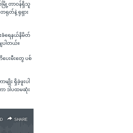
ြို့တာဝန်ရှိသူ
တ်နဲ့ ရုရှား
ခံရေနယ်နိမိတ်
ယ်ချပါတယ်။
ိပေးမီးတွေ ပစ်
ုး ရှိခဲ့ဖူးပါ
ာတာ ဒါပထမဆုံး
D
SHARE