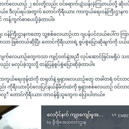
်လေယာဉ် ၂ စင်းတို့လည်း ဝင်ရောက်ပျံသန်းခဲ့ကြတယ်လို့ ဆိုးလ်မ
။ ဒီလုပ်ရပ်အတွက် တောင်ကိုရီးယား ကာကွယ်ရေးဝန်ကြီးဌာနက တရု
် ကန့်ကွက်စာပေးပို့ခဲ့တာပါ။
ေး ဝန်ကြီးဌာနကတော့ သူ့စစ်လေယာဉ်ဟာ ဂျပန်ပင်လယ်ပေါ်က ကြား
့တာသာ ဖြစ်တယ်ဆိုပြီး တောင်ကိုရီးယားရဲ့ စွပ်စွဲပြောဆိုချက်ကို ပ
ဂျက်လေယာဉ်တွေကသာ ကျင့်ဝတ်နဲ့အညီ လုပ်ဆောင်ခြင်းမရှိပဲ သတ
ည်း မလုပ်ခဲ့ဘူးလို့ တန်ပြန်စွပ်စွဲပြောဆိုခဲ့တာပါ။
ကွယ်ရေးဇုန်ထဲကို တရုတ်နဲ့ ရုရှားလေယာဉ်တွေ တခါတရံ ဝင်လာတာမျိ
်း ကိုရီးယားပိုင်လေပြင်နယ်နိမိတ်ထဲကို ရုရှားစစ်လေယာဉ် ဝင်လ
်လု့ိ တောင်ကိုရီးယား တာဝန်ရှိသူတွေက ပြောပါတယ်။
လေပိုင်နက် ကျုးကျော်မှုအတွက် ရုရှားစစ်လေယာဉ်တွေကို တောင်ကိုရီးယား သတိပေး
EMBE
by
ဗွီအိုအေသတင်းဌာန
No media source currently available