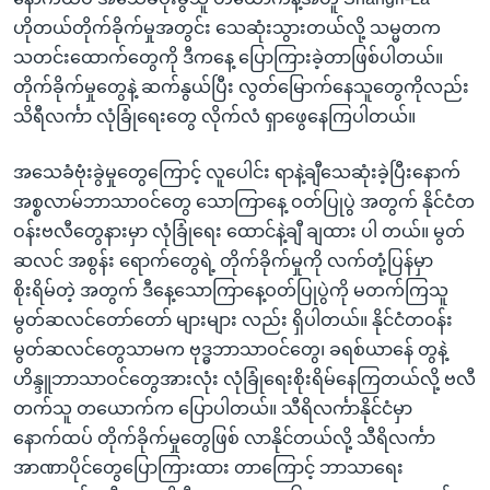
ဟိုတယ်တိုက်ခိုက်မှုအတွင်း သေဆုံးသွားတယ်လို့ သမ္မတက
သတင်းထောက်တွေကို ဒီကနေ့ ပြောကြားခဲ့တာဖြစ်ပါတယ်။
တိုက်ခိုက်မှုတွေနဲ့ ဆက်နွယ်ပြီး လွတ်မြောက်နေသူတွေကိုလည်း
သိရီလင်္ကာ လုံခြုံရေးတွေ လိုက်လံ ရှာဖွေနေကြပါတယ်။
အသေခံဗုံးခွဲမှုတွေကြောင့် လူပေါင်း ရာနဲ့ချီသေဆုံးခဲ့ပြီးနောက်
အစ္စလာမ်ဘာသာဝင်တွေ သောကြာနေ့ ဝတ်ပြုပွဲ အတွက် နိုင်ငံတ
ဝန်းဗလီတွေနားမှာ လုံခြုံရေး ထောင်နဲ့ချီ ချထား ပါ တယ်။ မွတ်
ဆလင် အစွန်း ရောက်တွေရဲ့ တိုက်ခိုက်မှုကို လက်တုံ့ပြန်မှာ
စိုးရိမ်တဲ့ အတွက် ဒီနေ့သောကြာနေ့ဝတ်ပြုပွဲကို မတက်ကြသူ
မွတ်ဆလင်တော်တော် များများ လည်း ရှိပါတယ်။ နိုင်ငံတဝန်း
မွတ်ဆလင်တွေသာမက ဗုဒ္ဓဘာသာဝင်တွေ၊ ခရစ်ယာန်ေ တွနဲ့
ဟိန္ဒူဘာသာဝင်တွေအားလုံး လုံခြုံရေးစိုးရိမ်နေကြတယ်လို့ ဗလီ
တက်သူ တယောက်က ပြောပါတယ်။ သီရိလင်္ကာနိုင်ငံမှာ
နောက်ထပ် တိုက်ခိုက်မှုတွေဖြစ် လာနိုင်တယ်လို့ သီရိလင်္ကာ
အာဏာပိုင်တွေပြောကြားထား တာကြောင့် ဘာသာရေး