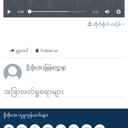
0:00
1:12
တိုက်ရိုက် လင့်ခ်
မျှဝေပါ
Follow us
ဗွီအိုအေ (မြန်မာဌာန)
အခြားဖတ်ရှုစရာများ
ဗွီအိုအေ လူမှုကွန်ယက်များ