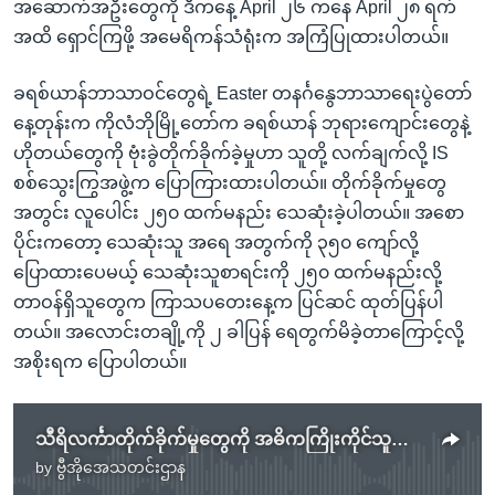
အဆောက်အဦးတွေကို ဒီကနေ့ April ၂၆ ကနေ April ၂၈ ရက်
အထိ ရှောင်ကြဖို့ အမေရိကန်သံရုံးက အကြံပြုထားပါတယ်။
ခရစ်ယာန်ဘာသာဝင်တွေရဲ့ Easter တနင်္ဂနွေဘာသာရေးပွဲတော်
နေ့တုန်းက ကိုလံဘိုမြို့တော်က ခရစ်ယာန် ဘုရားကျောင်းတွေနဲ့
ဟိုတယ်တွေကို ဗုံးခွဲတိုက်ခိုက်ခဲ့မှုဟာ သူတို့ လက်ချက်လို့ IS
စစ်သွေးကြွအဖွဲ့က ပြောကြားထားပါတယ်။ တိုက်ခိုက်မှုတွေ
အတွင်း လူပေါင်း ၂၅၀ ထက်မနည်း သေဆုံးခဲ့ပါတယ်။ အစော
ပိုင်းကတော့ သေဆုံးသူ အရေ အတွက်ကို ၃၅၀ ကျော်လို့
ပြောထားပေမယ့် သေဆုံးသူစာရင်းကို ၂၅၀ ထက်မနည်းလို့
တာဝန်ရှိသူတွေက ကြာသပတေးနေ့က ပြင်ဆင် ထုတ်ပြန်ပါ
တယ်။ အလောင်းတချို့ကို ၂ ခါပြန် ရေတွက်မိခဲ့တာကြောင့်လို့
အစိုးရက ပြောပါတယ်။
သီရိလင်္ကာတိုက်ခိုက်မှုတွေကို အဓိကကြိုးကိုင်သူအဖြစ် မသင်္ကာရတဲ့ မွတ်ဆလင်တရားဟောဆရာသေဆုံး
by
ဗွီအိုအေသတင်းဌာန
No media source currently available