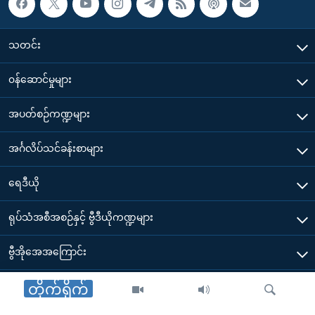
သတင်း
၀န်ဆောင်မှုများ
အပတ်စဉ်ကဏ္ဍများ
အင်္ဂလိပ်သင်ခန်းစာများ
ရေဒီယို
ရုပ်သံအစီအစဉ်နှင့် ဗွီဒီယိုကဏ္ဍများ
ဗွီအိုအေအကြောင်း
ဗွီအိုအေ မိုဘိုင်းလ်အက်ပ်များ ဒေါင်းလုတ်ယူရန်
တိုက်ရိုက်