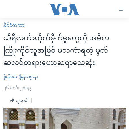
သုံး
ရ
လွယ်ကူ
နိုင်ငံတကာ
မူလစာမျက်နှာ
စေ
သီရိလင်္ကာတိုက်ခိုက်မှုတွေကို အဓိက
မြန်မာ
သည့်
ကြိုးကိုင်သူအဖြစ် မသင်္ကာရတဲ့ မွတ်
ကမ္ဘာ့သတင်းများ
Link
ဆလင်တရားဟောဆရာသေဆုံး
ဗွီဒီယို
နိုင်ငံတကာ
များ
သတင်းလွတ်လပ်ခွင့်
အမေရိကန်
ပင်မ
ဗွီအိုအေ (မြန်မာဌာန)
ရပ်ဝန်းတခု လမ်းတခု အလွန်
တရုတ်
အကြောင်းအရာ
၂၆ ဧၿပီ၊ ၂၀၁၉
သို့
အင်္ဂလိပ်စာလေ့လာမယ်
အစ္စရေး-ပါလက်စတိုင်း
ကျော်
မျှဝေပါ
အပတ်စဉ်ကဏ္ဍများ
အမေရိကန်သုံးအီဒီယံ
ကြည့်
ရေဒီယိုနှင့်ရုပ်သံ အချက်အလက်များ
မကြေးမုံရဲ့ အင်္ဂလိပ်စာ
ရေဒီယို
ရန်
ပင်မ
ရေဒီယို/တီဗွီအစီအစဉ်
ရုပ်ရှင်ထဲက အင်္ဂလိပ်စာ
တီဗွီ