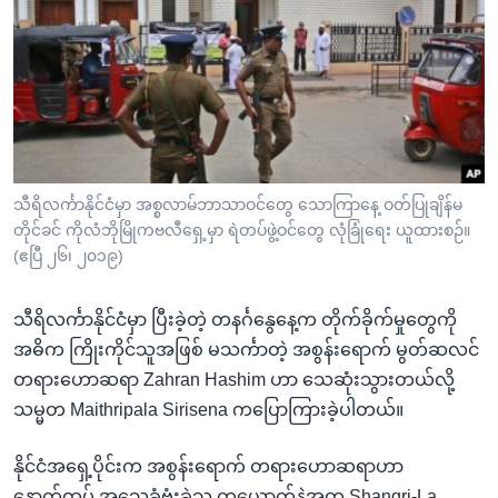
အ
သုတပဒေသာ အင်္ဂလိပ်စာ
ညွန်း
Learning English
စာမျက်နှာ
သို့
ဗွီအိုအေ လူမှုကွန်ယက်များ
ကျော်
ကြည့်
ရန်
ဘာသာစကားများ
သီရိလင်္ကာနိုင်ငံမှာ အစ္စလာမ်ဘာသာဝင်တွေ သောကြာနေ့ ဝတ်ပြုချိန်မ
ရှာဖွေ
တိုင်ခင် ကိုလံဘိုမြိုကဗလီရှေ့မှာ ရဲတပ်ဖွဲ့ဝင်တွေ လုံခြုံရေး ယူထားစဉ်။
ရန်
(ဧပြီ ၂၆၊ ၂၀၁၉)
နေရာ
သို့
သီရိလင်္ကာနိုင်ငံမှာ ပြီးခဲ့တဲ့ တနင်္ဂနွေနေ့က တိုက်ခိုက်မှုတွေကို
ကျော်
အဓိက ကြိုးကိုင်သူအဖြစ် မသင်္ကာတဲ့ အစွန်းရောက် မွတ်ဆလင်
ရန်
တရားဟောဆရာ Zahran Hashim ဟာ သေဆုံးသွားတယ်လို့
သမ္မတ Maithripala Sirisena ကပြောကြားခဲ့ပါတယ်။
နိုင်ငံအရှေ့ပိုင်းက အစွန်းရောက် တရားဟောဆရာဟာ
နောက်ထပ် အသေခံဗုံးခွဲသူ တယောက်နဲ့အတူ Shangri-La