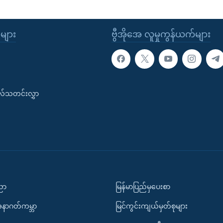
ုများ
ဗွီအိုအေ လူမှုကွန်ယက်များ
းလ်သတင်းလွှာ
ပညာ
မြန်မာပြည်မှပေးစာ
အနာဂတ်ကမ္ဘာ
မြင်ကွင်းကျယ်မှတ်စုများ