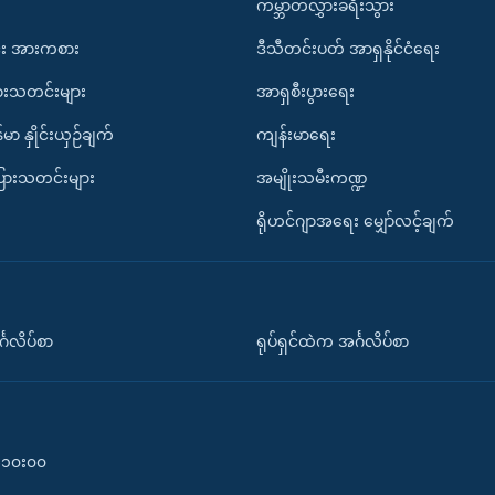
ကမ္ဘာတလွှားခရီးသွား
း အားကစား
ဒီသီတင်းပတ် အာရှနိုင်ငံရေး
ားသတင်းများ
အာရှစီးပွားရေး
်မာ နှိုင်းယှဉ်ချက်
ကျန်းမာရေး
ပြားသတင်းများ
အမျိုးသမီးကဏ္ဍ
ရိုဟင်ဂျာအရေး မျှော်လင့်ချက်
်္ဂလိပ်စာ
ရုပ်ရှင်ထဲက အင်္ဂလိပ်စာ
၀-၁၀း၀၀