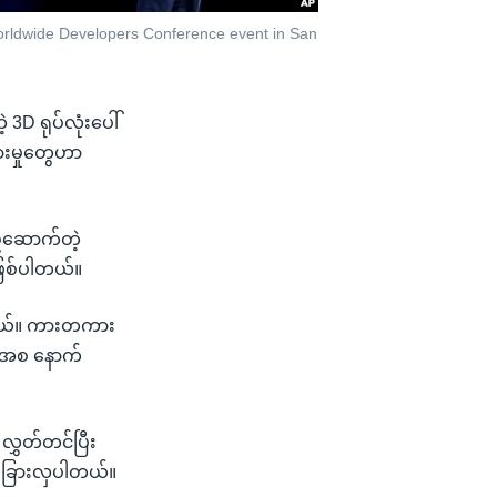
Worldwide Developers Conference event in San
 3D ရုပ်လုံးပေါ်
ားမှုတွေဟာ
ည်ဆောက်တဲ့
ဖြစ်ပါတယ်။
ါတယ်။ ကားတကား
်ကအစ နောက်
လွှတ်တင်ပြီး
ူးခြားလှပါတယ်။