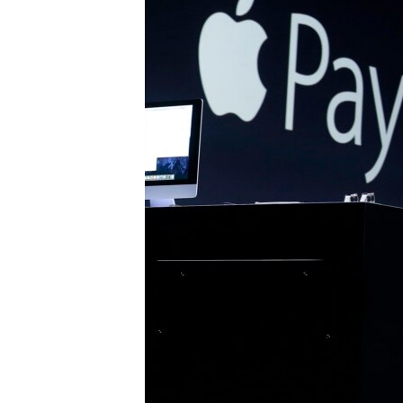
သုတပဒေသာ အင်္ဂလိပ်စာ
အ
ညွန်း
စာမျက်နှာ
သို့
ကျော်
ကြည့်
ရန်
ရှာဖွေ
ရန်
နေရာ
သို့
ကျော်
ရန်