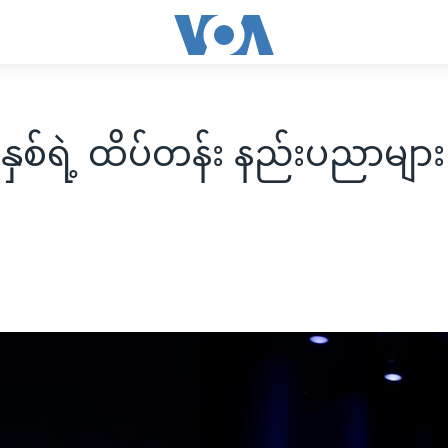
နှစ်ရဲ့ ထိပ်တန်း နည်းပညာများ