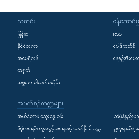
သတင်း
၀န်ဆောင်မှ
မြန်မာ
RSS
နိုင်ငံတကာ
ပေါ့ဒ်ကတ်စ်
အမေရိကန်
နေ့စဉ်အီးမေ
တရုတ်
အစ္စရေး-ပါလက်စတိုင်း
အပတ်စဉ်ကဏ္ဍများ
အယ်ဒီတာနဲ့ ဆွေးနွေးခန်း
သိပ္ပံနဲ့နည်း
ဒီမိုကရေစီ၊ လူ့အခွင့်အရေးနှင့် ခေတ်ပြိုင်ကမ္ဘာ
ဥတုရာသီနဲ့ 