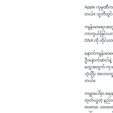
Apple ကုမ္ပဏီက 
တယ်။ သူတီထွင်
ကျန်းမာရေးအတွက
ကာကွယ်ခြင်းဟာ အ
DNA ကို တိုင်းတာ
နောက်ကျန်းမာရ
ဦးနှောက်ဆဲလ်နဲ့
တွေအတွက် ကုသနိ
သုံးပြီး အလားတူရ
တယ်။
ကမ္ဘာပေါ်မှာ ရေ
ထုတ်ယူတဲ့ နည်းက
reverse- osmosi