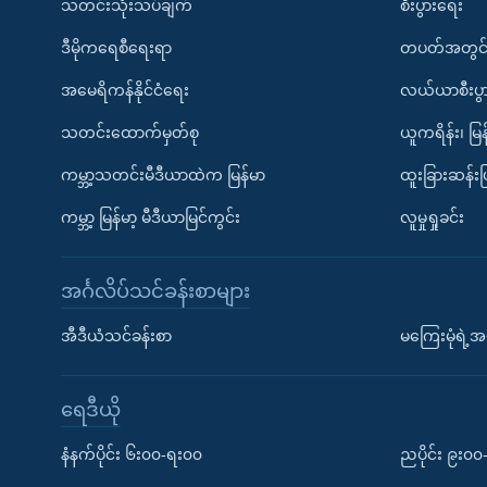
သတင်းသုံးသပ်ချက်
စီးပွားရေး
ဒီမိုကရေစီရေးရာ
တပတ်အတွင်
အမေရိကန်နိုင်ငံရေး
လယ်ယာစီးပွ
သတင်းထောက်မှတ်စု
ယူကရိန်း၊ မြန
ကမ္ဘာ့သတင်းမီဒီယာထဲက မြန်မာ
ထူးခြားဆန်း
ကမ္ဘာ့ မြန်မာ့ မီဒီယာမြင်ကွင်း
လူမှုရှုခင်း
အင်္ဂလိပ်သင်ခန်းစာများ
အီဒီယံသင်ခန်းစာ
မကြေးမုံရဲ့အင
ရေဒီယို
နံနက်ပိုင်း ၆း၀၀-ရး၀၀
ညပိုင်း ၉း၀