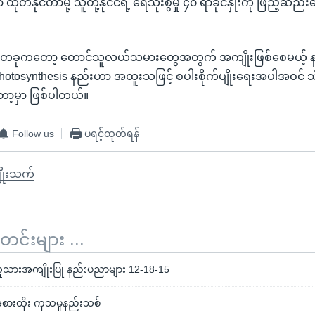
ုတ်နိုင်တာမို့ သူတို့နိုင်ငံရဲ့ ရေသုံးစွဲမှု ၄၀ ရာခိုင်နှုံးကို ဖြည့်ဆည်းပ
တခုကတော့ တောင်သူလယ်သမားတွေအတွက် အကျိုးဖြစ်စေမယ့် န
hotosynthesis နည်းဟာ အထူးသဖြင့် စပါးစိုက်ပျိုးရေးအပါအဝင် 
ာ့မှာ ဖြစ်ပါတယ်။
Follow us
ပရင့်ထုတ်ရန်
ျိုးသက်
်းများ ...
လူသားအကျိုးပြု နည်းပညာများ 12-18-15
းထိုး ကုသမှုနည်းသစ်