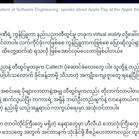
esident of Software Engineering, speaks about Apple Pay at the Apple 
ဏီရဲ့ ကွန်ပြူတာ နည်းပညာတီထွင်မှု တခုက virtual reality လို့ခေါ်တဲ့
ုင်တာပါ။ လက်ကိုင်ဖုံးကဖြစ်စေ ကွန်ပြူတာကဖြစ်စေ ပြောဆိုလှုပ်ရှ
ထိတွေ့ဆက်ဆံ ရသလို ဖြစ်အောင်လုပ်ပေးတာဖြစ်ပါတယ်။
ညာနဲ့ တီထွင်မှုတခုက Caltech ပုံဆောင်ခဲလေးတွေ ပါ။ သူတို့နဲ့ တ
ေါ့ပါးသလောက် ခိုင်ခန့်တာမို့ သိသာတဲ့ အကျိုးကျေးဇူးတွေ ရနေပြီ
ကားအစင်းရေ ပိုများလာတာနဲ့အမျှ တီထွင်မှုကလည်း တိုးတက်လာပ
ဖိုင်နဲ့ ဆက်သွယ်ပြီး တကားရဲ့ အရှိန် ဘယ်ဦးတည်ချက်နဲ့ လာနေတယ
့ နည်းမို့ ယာဉ်အန္တရာယ် ကာကွယ်ရေးမှာ အသုံးဝင်တာပါ။
က တာဝါတိုင်ကြီးတွေ မရှိတဲ့ နေရာတွေမှာ ဟီလီယံ ဘောလုံးကြီးတွေ 
့ ဒေသတွေ အတွက် အင်တာနက် သုံးနိုင်ဖို့ စီစဉ်ပေးတာကလည်း ထ