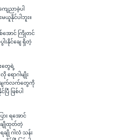
့ ကျေညာခဲ့ပါ
ယူနိုင်ပါဘူး။
စ်အောင် ကြိုတင်
နိုင်ချေ ရှိတဲ့
တွေရဲ့
ို ရောဂါမျိုး
 အချက်လက်တွေကို
င်ပြီ ဖြစ်ပါ
အပြား ရအောင်
ချိုထုတ်တဲ့
ေချို ဂါလံ သန်း