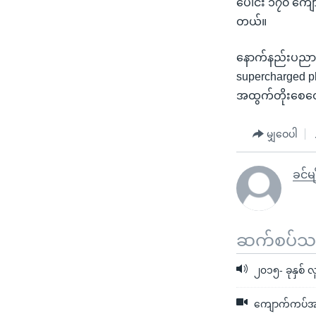
ပေါင်း ၁၇၀ ကျော် ထ
တယ်။
နောက်နည်းပညာ
supercharged p
အထွက်တိုးစေတေ
မျှဝေပါ
ခင်မ
ဆက်စပ်သတင
၂၀၁၅- ခုနှစ် 
ကျောက်ကပ်အစာ