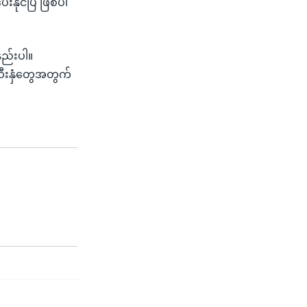
ေးနိုင်ပြီ ဖြစ်ပါ
ည်းပါ။
သီးနှံတွေအတွက်