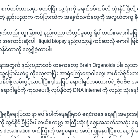
စက်တင်ဘာလမှာ စတင်ပြီး သူ့ ဖုံးကို ခရက်ဒစ်ကပ်လို သုံးနိုင်ပြီလို
တဲ့ နည်းပညာက ကပ်ပြားထဲက အချက်လက်တွေကို အလွယ်တကူ ခိုးမ
်လည်း ထူးခြားတဲ့ နည်းပညာ တီထွင်မှုတွေ ရှိပါတယ်။ ရောဂါမဖြ
ကောင်းဆုံးပါ။ liquid biopsy နည်းပညာနဲ့ ကင်ဆာလို ရောဂါ ဖြစ်ပွါး
နိုင်တာကို တွေ့ရှိခဲ့တာပါ။
ေးအတွက် နည်းပညာသစ် တခုကတော့ Brain Organoids ပါ။ လူသား
 သူ့ပြောင်းလဲမှု ကိုလေ့လာပြီး အာရုံကြောရောဂါတွေ၊ အယ်လ်ဇိုင်းမားလ
ုင်ဖို့ လမ်းပွင့်လာပါပြီ။ ဒ့ါအပြင် ရောဂါရှင်တယောက်ရဲ့ ဇီဝဗီဇ
ောဂါရှင်ကို ကုသပေးဖို့ လုပ်နိုင်တဲ့ DNA internet ကို လည်း သုံးနေနို
ချိုရရှိရေးပြဿ နာ ပေါ်ပေါက်နေချိန်မှာပဲ ရေငံကနေ ရေချို အများ
ို ထွင်နိုင်ပြီဖြစ်ပါတယ်။ ကမ္ဘာ့ အကြီးဆုံးနဲ့ ဈေးအသက်သာဆုံး ရေ
s desalination စက်ကြီးကို အစ္စရေးက အသုံးပြုနေပါပြီ။ တနေ့ကို ရ