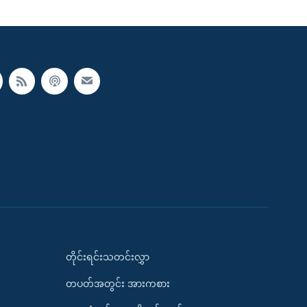
တိုင်းရင်းသတင်းလွှာ
တပတ်အတွင်း အားကစား