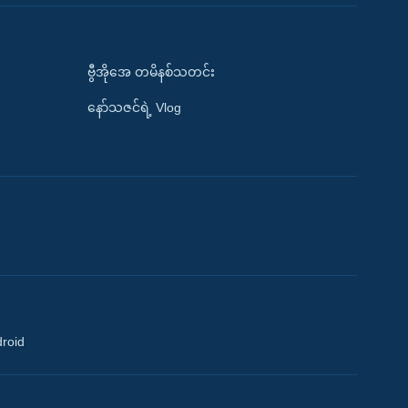
ဗွီအိုအေ တမိနစ်သတင်း
နော်သဇင်ရဲ့ Vlog
droid