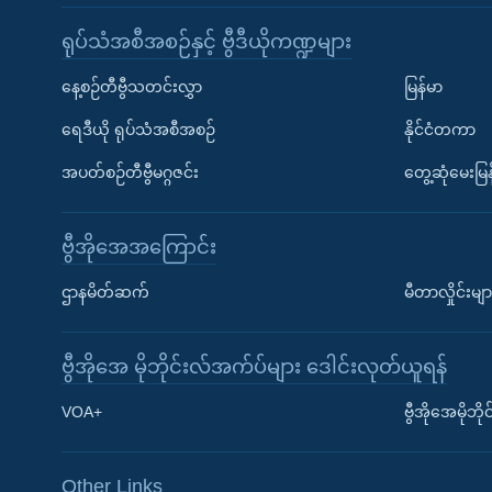
ရုပ်သံအစီအစဉ်နှင့် ဗွီဒီယိုကဏ္ဍများ
နေ့စဉ်တီဗွီသတင်းလွှာ
မြန်မာ
ရေဒီယို ရုပ်သံအစီအစဉ်
နိုင်ငံတကာ
အပတ်စဉ်တီဗွီမဂ္ဂဇင်း
တွေ့ဆုံမေးမြန
ဗွီအိုအေအကြောင်း
ဌာနမိတ်ဆက်
မီတာလှိုင်းမျာ
ဗွီအိုအေ မိုဘိုင်းလ်အက်ပ်များ ဒေါင်းလုတ်ယူရန်
Learning English
VOA+
ဗွီအိုအေမိုဘ
ဗွီအိုအေ လူမှုကွန်ယက်များ
Other Links