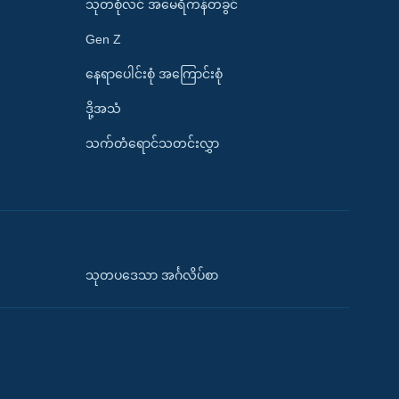
သုတစုံလင် အမေရိကန်တခွင်
Gen Z
နေရာပေါင်းစုံ အကြောင်းစုံ
ဒို့အသံ
သက်တံရောင်သတင်းလွှာ
သုတပဒေသာ အင်္ဂလိပ်စာ