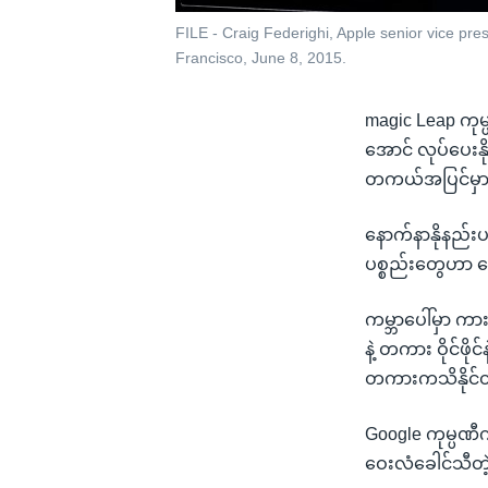
FILE - Craig Federighi, Apple senior vice pr
Francisco, June 8, 2015.
magic Leap ကုမ္ပ
အောင် လုပ်ပေးနိ
တကယ်အပြင်မှာ 
နောက်နာနိုနည်းပ
ပစ္စည်းတွေဟာ ပ
ကမ္ဘာပေါ်မှာ 
နဲ့ တကား ဝိုင်
တကားကသိနိုင်တဲ
Google ကုမ္ပဏီ
ဝေးလံခေါင်သီတဲ