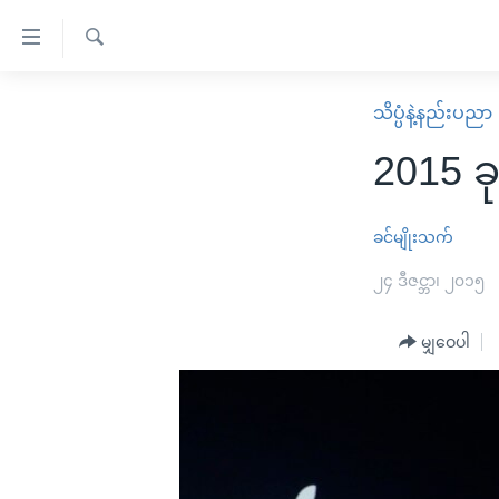
သုံး
ရ
ရှာဖွေ
လွယ်ကူ
မူလစာမျက်နှာ
သိပ္ပံနဲ့နည်းပညာ
ရ
စေ
မြန်မာ
လာ
2015 ခု
သည့်
ဒ်
ကမ္ဘာ့သတင်းများ
Link
ဗွီဒီယို
နိုင်ငံတကာ
ခင်မျိုးသက်
များ
သတင်းလွတ်လပ်ခွင့်
အမေရိကန်
၂၄ ဒီဇင္ဘာ၊ ၂၀၁၅
ပင်မ
ရပ်ဝန်းတခု လမ်းတခု အလွန်
တရုတ်
အကြောင်းအရာ
အင်္ဂလိပ်စာလေ့လာမယ်
မျှဝေပါ
အစ္စရေး-ပါလက်စတိုင်း
သို့
အပတ်စဉ်ကဏ္ဍများ
အမေရိကန်သုံးအီဒီယံ
ကျော်
ကြည့်
ရေဒီယိုနှင့်ရုပ်သံ အချက်အလက်များ
မကြေးမုံရဲ့ အင်္ဂလိပ်စာ
ရေဒီယို
ရန်
ရေဒီယို/တီဗွီအစီအစဉ်
ရုပ်ရှင်ထဲက အင်္ဂလိပ်စာ
တီဗွီ
ပင်မ