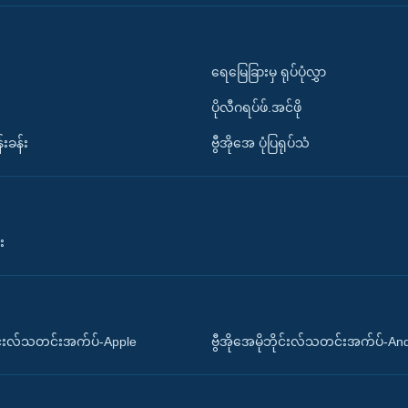
ရေမြေခြားမှ ရုပ်ပုံလွှာ
ပိုလီဂရပ်ဖ်.အင်ဖို
်းခန်း
ဗွီအိုအေ ပုံပြရုပ်သံ
း
ိုင်းလ်သတင်းအက်ပ်-Apple
ဗွီအိုအေမိုဘိုင်းလ်သတင်းအက်ပ်-An