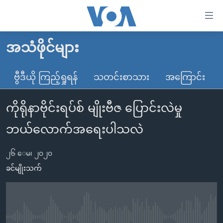
သုံး
ရ
လွယ်ကူ
အသံဖိုင်များ
မူလစာမျက်နှာ
စေ
မြန်မာ
ဗွီဒီယို ကြည့်ရှုရန်
သတင်းစာသား
အကြောင်း
သည့်
ကမ္ဘာ့သတင်းများ
Link
ကိုရိုနာဗိုင်းရပ်စ် မျိုးဗီဇ ပြောင်းလဲမှု
ဗွီဒီယို
နိုင်ငံတကာ
များ
သတင်းလွတ်လပ်ခွင့်
အမေရိကန်
ဘယ်လောက်အရေးပါသလဲ
ပင်မ
ရပ်ဝန်းတခု လမ်းတခု အလွန်
တရုတ်
အကြောင်းအရာ
၂၆ ေမ၊ ၂၀၂၀
သို့
အင်္ဂလိပ်စာလေ့လာမယ်
အစ္စရေး-ပါလက်စတိုင်း
ခင်မျိုးသက်
ကျော်
အပတ်စဉ်ကဏ္ဍများ
အမေရိကန်သုံးအီဒီယံ
ကြည့်
ရေဒီယိုနှင့်ရုပ်သံ အချက်အလက်များ
မကြေးမုံရဲ့ အင်္ဂလိပ်စာ
ရေဒီယို
ရန်
ပင်မ
ရေဒီယို/တီဗွီအစီအစဉ်
ရုပ်ရှင်ထဲက အင်္ဂလိပ်စာ
တီဗွီ