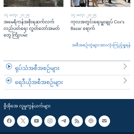
၁၄ မတ္၊ ၂၀၂၅
၁၄ မတ္၊ ၂၀၂၅
အမေရိကန်အစိုးရဆက်လက်
ကုလအတွင်းရေးမှူးချုပ် Cox's
လည်ပတ်ရေး လွှတ်တော်အမတ်
Bazar ရောက်
တွေ ကြိုးပမ်း
အစီအစဉ်တွဲများအားလုံးကြည့်ရှုရန်
ရုပ်သံအစီအစဉ်များ
ရေဒီယိုအစီအစဉ်များ
ဗွီအိုအေ လူမှုကွန်ယက်များ