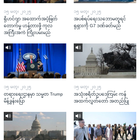
၁၅ မတ္၊ ၂၀၂၅
၁၅ မတ္၊ ၂၀၂၅
ရိုဟင်ဂျာ အထောက်အပံ့ဖြတ်
အပစ်ရပ်ရေးသဘောမတူရင်
တောက်မှု ဟန့်တားဖို့ ကုလ
ရုရှားကို G7 ဒဏ်ခတ်မည်
အကြီးအကဲ ကြိုးပမ်းမည်
၁၅ မတ္၊ ၂၀၂၅
၁၅ မတ္၊ ၂၀၂၅
တရားရေးဌာနမှာ သမ္မတ Trump
အသုံးစရိတ်ဥပဒေကြမ်း ကန်
မိန့်ခွန်းပြော
အထက်လွှတ်တော် အတည်ပြု