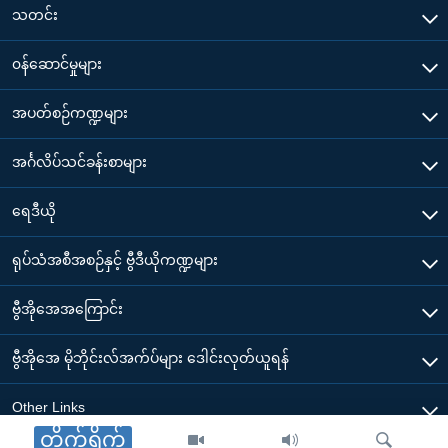
သတင်း
၀န်ဆောင်မှုများ
အပတ်စဉ်ကဏ္ဍများ
အင်္ဂလိပ်သင်ခန်းစာများ
ရေဒီယို
ရုပ်သံအစီအစဉ်နှင့် ဗွီဒီယိုကဏ္ဍများ
ဗွီအိုအေအကြောင်း
ဗွီအိုအေ မိုဘိုင်းလ်အက်ပ်များ ဒေါင်းလုတ်ယူရန်
Other Links
တိုက်ရိုက်