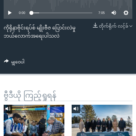
No media source currently available
အ
သုတပဒေသာ အင်္ဂလိပ်စာ
ညွန်း
Learning English
0:00
7:05
စာမျက်နှာ
သို့
တိုက်ရိုက် လင့်ခ်
ဗွီအိုအေ လူမှုကွန်ယက်များ
ကိုရိုနာဗိုင်းရပ်စ် မျိုးဗီဇ ပြောင်းလဲမှု
ကျော်
ဘယ်လောက်အရေးပါသလဲ
ကြည့်
ရန်
ဘာသာစကားများ
ရှာဖွေ
မျှဝေပါ
ရန်
နေရာ
သို့
ကျော်
ဗွီဒီယို ကြည့်ရှုရန်
ရန်