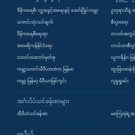
ဒီမိုကရေစီ၊ လူ့အခွင့်အရေးနှင့် ခေတ်ပြိုင်ကမ္ဘာ
ဥတုရာသီနဲ့ 
သတင်းသုံးသပ်ချက်
စီးပွားရေး
ဒီမိုကရေစီရေးရာ
တပတ်အတွင်
အမေရိကန်နိုင်ငံရေး
လယ်ယာစီးပွ
သတင်းထောက်မှတ်စု
ယူကရိန်း၊ မြန
ကမ္ဘာ့သတင်းမီဒီယာထဲက မြန်မာ
ထူးခြားဆန်း
ကမ္ဘာ့ မြန်မာ့ မီဒီယာမြင်ကွင်း
လူမှုရှုခင်း
အင်္ဂလိပ်သင်ခန်းစာများ
အီဒီယံသင်ခန်းစာ
မကြေးမုံရဲ့အင
ရေဒီယို