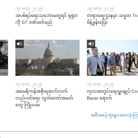
၁၅ မတ္၊ ၂၀၂၅
၁၅ မတ္၊ ၂၀၂၅
အပစ်ရပ်ရေးသဘောမတူရင် ရုရှား
တရားရေးဌာနမှာ သမ္မတ T
ကို G7 ဒဏ်ခတ်မည်
မိန့်ခွန်းပြော
၁၄ မတ္၊ ၂၀၂၅
၁၄ မတ္၊ ၂၀၂၅
အမေရိကန်အစိုးရဆက်လက်
ကုလအတွင်းရေးမှူးချုပ် Co
လည်ပတ်ရေး လွှတ်တော်အမတ်
Bazar ရောက်
တွေ ကြိုးပမ်း
အစီအစဉ်တွဲများအားလုံးကြည့