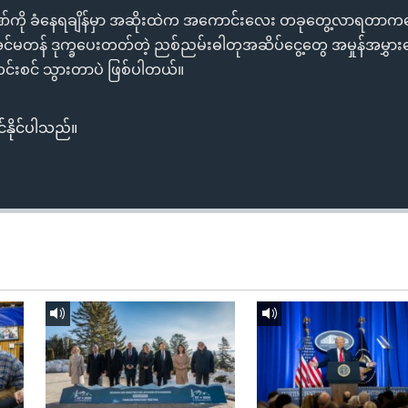
ဒဏ်ကို ခံနေရချိန်မှာ အဆိုးထဲက အကောင်းလေး တခုတွေ့လာရတ
အင်မတန် ဒုက္ခပေးတတ်တဲ့ ညစ်ညမ်းဓါတုအဆိပ်ငွေ့တွေ အမှုန်အမွှားတ
်းစင် သွားတာပဲ ဖြစ်ပါတယ်။
်နိုင်ပါသည်။