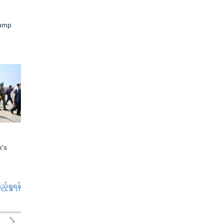
rump
x's
်ရှုရန်