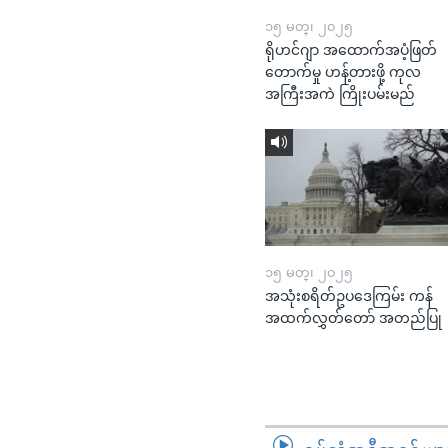
၁၅ မတ္၊ ၂၀၂၅
ရိုဟင်ဂျာ အထောက်အပံ့ဖြတ်
တောက်မှု ဟန့်တားဖို့ ကုလ
အကြီးအကဲ ကြိုးပမ်းမည်
၁၅ မတ္၊ ၂၀၂၅
အသုံးစရိတ်ဥပဒေကြမ်း ကန်
အထက်လွှတ်တော် အတည်ပြု