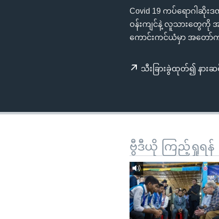
သုတပဒေသာ အင်္ဂလိပ်စာ
အ
Covid 19 ကပ်ရောဂါဆိုး
ညွန်း
ဝန်းကျင်နဲ့ လူသားတွေကို 
စာမျက်နှာ
ကောင်းကင်ယံမှာ အတော်ကင
သို့
ကျော်
သီးခြားခွဲထုတ်၍ နားဆင
ကြည့်
ရန်
ရှာဖွေ
ရန်
နေရာ
သို့
ဗွီဒီယို ကြည့်ရှုရန်
ကျော်
ရန်