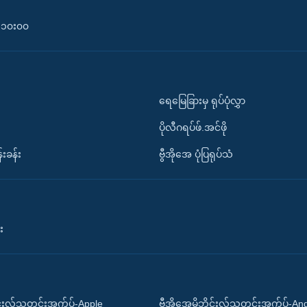
၀-၁၀း၀၀
ရေမြေခြားမှ ရုပ်ပုံလွှာ
ပိုလီဂရပ်ဖ်.အင်ဖို
်းခန်း
ဗွီအိုအေ ပုံပြရုပ်သံ
း
ိုင်းလ်သတင်းအက်ပ်-Apple
ဗွီအိုအေမိုဘိုင်းလ်သတင်းအက်ပ်-An