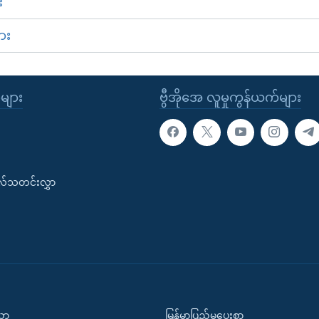
း
ား
ုများ
ဗွီအိုအေ လူမှုကွန်ယက်များ
းလ်သတင်းလွှာ
ပညာ
မြန်မာပြည်မှပေးစာ