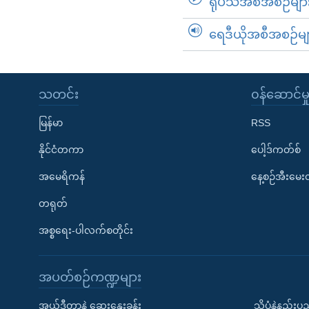
ရုပ်သံအစီအစဉ်မျာ
ရေဒီယိုအစီအစဉ်မျ
သတင်း
၀န်ဆောင်မှ
မြန်မာ
RSS
နိုင်ငံတကာ
ပေါ့ဒ်ကတ်စ်
အမေရိကန်
နေ့စဉ်အီးမေ
တရုတ်
အစ္စရေး-ပါလက်စတိုင်း
အပတ်စဉ်ကဏ္ဍများ
အယ်ဒီတာနဲ့ ဆွေးနွေးခန်း
သိပ္ပံနဲ့နည်း