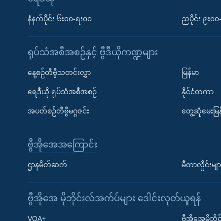
နံနက်ပိုင်း ၆း၀၀-ရး၀၀
ညပိုင်း ၉း၀
ရုပ်သံအစီအစဉ်နှင့် ဗွီဒီယိုကဏ္ဍများ
နေ့စဉ်တီဗွီသတင်းလွှာ
မြန်မာ
ရေဒီယို ရုပ်သံအစီအစဉ်
နိုင်ငံတကာ
အပတ်စဉ်တီဗွီမဂ္ဂဇင်း
တွေ့ဆုံမေးမြန
ဗွီအိုအေအကြောင်း
ဌာနမိတ်ဆက်
မီတာလှိုင်းမျာ
ဗွီအိုအေ မိုဘိုင်းလ်အက်ပ်များ ဒေါင်းလုတ်ယူရန်
Learning English
VOA+
ဗွီအိုအေမိုဘ