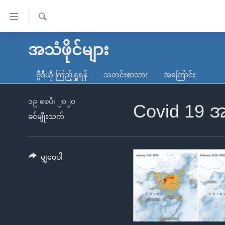
သုံး
ရ
ရှာဖွေ
လွယ်ကူ
မူလစာမျက်နှာ
အသံဖိုင်များ
ရ
စေ
မြန်မာ
လာ
ဗွီဒီယို ကြည့်ရှုရန်
သတင်းစာသား
အကြောင်း
သည့်
ဒ်
ကမ္ဘာ့သတင်းများ
Link
ဗွီဒီယို
နိုင်ငံတကာ
၁၉ ဧၿပီ၊ ၂၀၂၀
Covid 19 
များ
ခင်မျိုးသက်
သတင်းလွတ်လပ်ခွင့်
အမေရိကန်
ပင်မ
ရပ်ဝန်းတခု လမ်းတခု အလွန်
တရုတ်
အကြောင်းအရာ
အင်္ဂလိပ်စာလေ့လာမယ်
အစ္စရေး-ပါလက်စတိုင်း
မျှဝေပါ
သို့
အပတ်စဉ်ကဏ္ဍများ
အမေရိကန်သုံးအီဒီယံ
ကျော်
ကြည့်
ရေဒီယိုနှင့်ရုပ်သံ အချက်အလက်များ
မကြေးမုံရဲ့ အင်္ဂလိပ်စာ
ရေဒီယို
ရန်
ရေဒီယို/တီဗွီအစီအစဉ်
ရုပ်ရှင်ထဲက အင်္ဂလိပ်စာ
တီဗွီ
ပင်မ