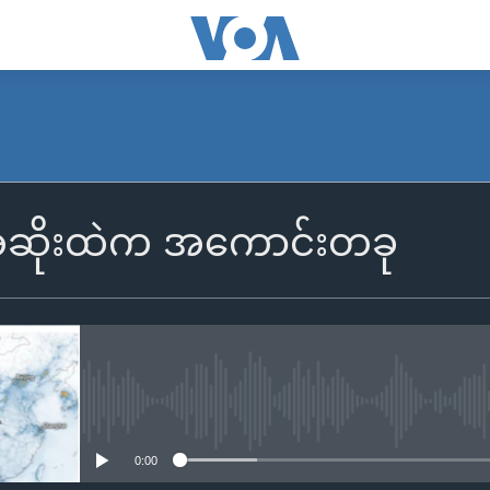
အဆိုးထဲက အကောင်းတခု
No media source currently availa
0:00