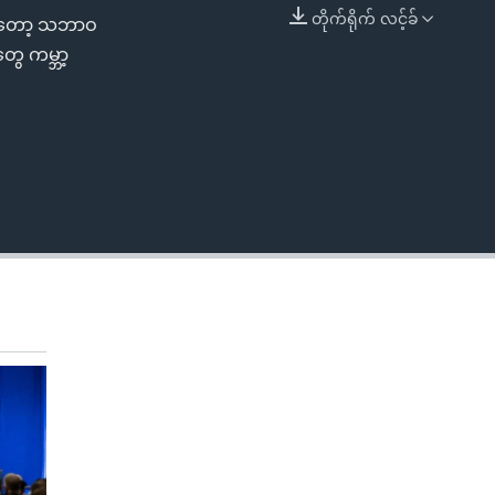
တိုက်ရိုက် လင့်ခ်
ာကတော့ သဘာဝ
EMBED
ွေ ကမ္ဘာ့