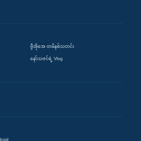
ဗွီအိုအေ တမိနစ်သတင်း
နော်သဇင်ရဲ့ Vlog
droid