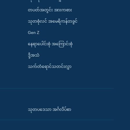
တပတ်အတွင်း အားကစား
သုတစုံလင် အမေရိကန်တခွင်
Gen Z
နေရာပေါင်းစုံ အကြောင်းစုံ
ဒို့အသံ
သက်တံရောင်သတင်းလွှာ
သုတပဒေသာ အင်္ဂလိပ်စာ