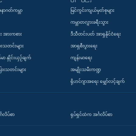
အနာဂတ်ကမ္ဘာ
မြင်ကွင်းကျယ်မှတ်စုများ
ကမ္ဘာတလွှားခရီးသွား
း အားကစား
ဒီသီတင်းပတ် အာရှနိုင်ငံရေး
ားသတင်းများ
အာရှစီးပွားရေး
်မာ နှိုင်းယှဉ်ချက်
ကျန်းမာရေး
ပြားသတင်းများ
အမျိုးသမီးကဏ္ဍ
ရိုဟင်ဂျာအရေး မျှော်လင့်ချက်
်္ဂလိပ်စာ
ရုပ်ရှင်ထဲက အင်္ဂလိပ်စာ