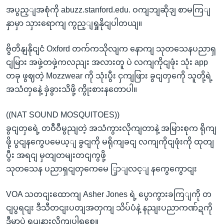
အပွည့ျအစုံကို abuzz.stanford.edu. ဝကျဘျဆိုဒျ စာမကြျ
နှာမှာ သှားရောကျ ကွည့ျရှုနိုငျပါတယျ။
ဗွိတိနျနိုငျငံ Oxford တက်ကသိုလျက နောကျ သုတသေနပညာရှ
ငျမြား အဖှဲ့တဖှဲ့ကလညျး အလားတူ ပဲ လကျကိုငျဖုံး သုံး app
တခု ဖွဈတဲ့ Mozzwear ကို သုံးပွီး ငှကျဖြား ခွငျတှကေို သူတို့ရဲ့
အသံတှနေဲ့ ခှဲခွားသိဖို့ ကွိုးစားနတောပါ။
((NAT SOUND MOSQUITOES))
ခွငျတှရေဲ့ တဝီဝီမွညျတဲ့ အသံကွားလိုကျတာနဲ့ အမြားစုက ရိုကျ
ဖို့ ပွငျနကွေပမေယ့ျ ခွငျကို မရိုကျခငျ လကျကိုငျဖုံးကို ထုတျ
ပွီး အရငျ မှတျတမျးတငျကွဖို့
သုတသေန ပညာရှငျတှကေမေ ြှာျလင့ျ နကွေကွောငျး
VOA သတငျးထောကျ Asher Jones ရဲ့ ပွောကွားခကြျကို တ
ငျပွရငျး ဒီသီတငျးပတျအတှကျ သိပ်ပံနဲ့ နညျးပညာကဏ်ဍကို
ဒီမှာပဲ ရပျနားလိုကျပါရစေ။