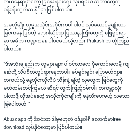
ဘယ်နေရာမှာတော့ ခြင်နှိမ်နင်းရေး လုပ်ရမယ် ဆိုတာတွေကို
ခန့်မှန်းတွက်ဆ နိုင်မှာ ဖြစ်ပါတယ်။
အခုလိုမျိုး လူမှုအသိုင်းအဝိုင်းကပါ ပါဝင် လုပ်ဆောင်မှုမျိုးဟာ
ခြင်ကနေ ဖြစ်တဲ့ ရောဂါဆိုင်ရာ ပြဿနာကြီးတွေကို ဖြေရှင်းရာ
မှာ အဓိက ကဏ္ဍကနေ ပါဝင်မယ်လို့လည်း Prakash က ယုံကြည်
ပါတယ်။
“ဒီအသုံးချနည်းက လူများများ ပါဝင်လာလေ ပိုကောင်းလေမို့ ကျ
နော်တို့ သိပ်စိတ်လှုပ်ရှားနေတာပါ။ ခပ်ရှင်းရှင်း ပြောမယ်ဗျာ။
တကယ်လို့ နေ့တိုင်းလိုလိုပဲ သိန်းနဲ့ ချီတဲ့ လူတွေက ခြင်တွေကို
မှတ်တမ်းတင်ကြမယ် ဆိုရင် တွက်ကြည့်စမ်းပါ။ တကမ္ဘာလုံး
ပါလာဖို့ လိုအပ်နေတဲ့ အသိုင်းဝိုင်းမျိုးကို ဖန်တီးပေးမယ့် သဘော
ဖြစ်ပါတယ်။”
Abuzz app ကို ဒီဇင်ဘာ ဒါမှမဟုတ် ဇန်နဝါရီ လောက်မှာfree
download လုပ်နိုင်တော့မှာ ဖြစ်ပါတယ်။