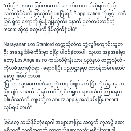
“ကိုယ့် အနားမှာ ခြင်တကောင် ရောက်လာတယ်ဆိုရင် ကိုယ့်
လက်ကိုင်ဖုံးကို ဖွင့်လိုက်ရုံပဲ။ ပြီးရင် ဒီ application ကို ဖွင့် - အဲဒီ
ခြင် ရှိတဲ့ နေရာကို ဖုံးနဲ့ ချိန်လိုက်။ နောက် မှတ်တမ်းတင်တဲ့
record ဆိုတဲ့ ခလုပ်ကို နှိပ်လိုက်ရုံပါပဲ”
Narayanan ဟာ Stanford တက္ကသိုလ်က ဘွဲ့လွန်ကျောင်းသူတ
ဦး အနေနဲ့ ဒီစီမံကိန်းမှာ စပြီး ပါဝင်ခဲ့တာပါ။ သူဟာ အခုအခါမှာ
တော့ Los Angeles က ကယ်လီဖိုးနီးယားပြည်နယ် တက္ကသိုလ် -
ကိုယ်ခံအားဆိုင်ရာ - ရောဂါပြီး ပညာဌာနမှာ တာဝန်ထမ်းဆောင်
နေသူ ဖြစ်ပါတယ်။
“ခြင်က သူ့အတောင်ပံတွေကို တဖျပ်ဖျပ်ခတ် ပြီး ကိုယ့်နားမှာ စ
ပြီး ပျံဝဲလာမယ် ဆိုရင် တဝီဝီနဲ့ စိတ်ရှုပ်စရာအသံကို ကြားရမှာ
ပါ။ ဒီအသံကို ကျမတို့က Abuzz app နဲ့ အသံဖမ်းပြီး record
လုပ်ရပါတယ်”
ခြင်တွေ သယ်နိုင်တဲ့ရောဂါ အများအပြား အတွက် ကုသဖို့ ဆေး
မရှိသလို သူတို့အတွက် ကာကွယ်ဆေးလည်း မရှိပါဘူး။ ဒါ