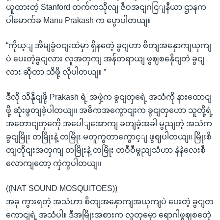
ယူထားတဲ့ Stanford တက်ကသိုလျ ဇီဝအငျဂငြျနီယာ ဌာနက
ပါမောက်ခ Manu Prakash က ပွောပါတယျ။
“ကိုယ့ျ အိမျခွံဝငျးထဲမှာ ရှိနတေဲ့ ခွငျဟာ စိတျအနှောကျယှကျ
ပဲ ပေးတဲ့ခွငျလား လူအတှကျ အန်တရာယျ ဖွဈစနေိုငျတဲ ခွငျ
လား ဆိုတာ သိဖို့ လိုပါတယျ။ ”
ဒီလို သိနိုငျဖို့ Prakash ရဲ့ အဖှဲ့က ခွငျတှရေဲ့ အသံကို နားထောငျ
ဖို့ ဆုံးဖွတျခဲ့ပါတယျ။ အဓိကအကွောငျးက ခွငျတှဟော သူတို့ရဲ့
အတောငျတှကေို အပေါျအောကျ ခတျခဲ့အခါ မွညျတဲ့ အသံက
ခွငျမြိုး တမြိုးနဲ့ တမြိုး မတူကွတာကွောင့ျ ဖွဈပါတယျ။ မြိုးစိ
တျတိုငျးအတှကျ တမြိုးနဲ့ တမြိုး တဝီဝီမွညျသံဟာ နဲနဲလေးစီ
လောကျတော့ ကှဲကွပါတယျ။
((NAT SOUND MOSQUITOES))
အခု ကွားရတဲ့ အသံဟာ စိတျအနှောကျအယှကျပဲ ပေးတဲ့ ခွငျတ
ကောငျရဲ့ အသံပါ။ ဒီအမြိုးအစားက လူတှမှော ရောဂါဖွဈစတေဲ့