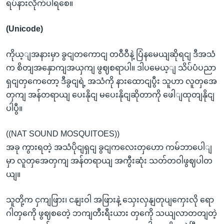
ရပ်နားလိုက်ပါရစေ။
(Unicode)
ကိုယ့ျအနားမှာ ခွငျတကောငျ တဝီဝီနဲ့ ပြံနမေယျဆိုရငျ ဒီအသံ
က စိတျအနှောကျအယှကျ ဖွဈစရာပါ။ ဒါပမေယ့ျ သိပ်ပံပညာ
ရှငျတှကေတော့ ဒီခွငျရဲ့ အသံကို နားထောငျပွီး သူဟာ လူတှအေ
တှကျ အန်တရာယျ ပေးနိုငျ မပေးနိုငျဆိုတာကို ဖေါျထုတျနိုငျ
ပါပွီ။
((NAT SOUND MOSQUITOES))
အခု ကွားရတဲ့ အသံပိုငျရှငျ ခွငျကလေးတှဟော ကမ်ဘာပေါျ
မှာ လူတှအေတှကျ အန်တရာယျ အကွီးဆုံး သတ်တဝါဖွဈပါတ
ယျ။
သူတို့က ငှကျဖြား၊ ငနျးဝါ အဖြားနဲ့ သှေးလှနျတုပျကှေးလို ရော
ဂါတှကေို ဖွဈစတေဲ့ ဘကျတီးရီးယား တှကေို သယျလာတတျတဲ့