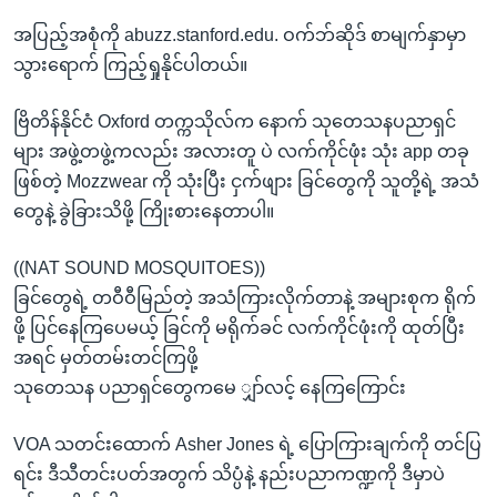
အပြည့်အစုံကို abuzz.stanford.edu. ဝက်ဘ်ဆိုဒ် စာမျက်နှာမှာ
သွားရောက် ကြည့်ရှုနိုင်ပါတယ်။
ဗြိတိန်နိုင်ငံ Oxford တက္ကသိုလ်က နောက် သုတေသနပညာရှင်
များ အဖွဲ့တဖွဲ့ကလည်း အလားတူ ပဲ လက်ကိုင်ဖုံး သုံး app တခု
ဖြစ်တဲ့ Mozzwear ကို သုံးပြီး ငှက်ဖျား ခြင်တွေကို သူတို့ရဲ့ အသံ
တွေနဲ့ ခွဲခြားသိဖို့ ကြိုးစားနေတာပါ။
((NAT SOUND MOSQUITOES))
ခြင်တွေရဲ့ တဝီဝီမြည်တဲ့ အသံကြားလိုက်တာနဲ့ အများစုက ရိုက်
ဖို့ ပြင်နေကြပေမယ့် ခြင်ကို မရိုက်ခင် လက်ကိုင်ဖုံးကို ထုတ်ပြီး
အရင် မှတ်တမ်းတင်ကြဖို့
သုတေသန ပညာရှင်တွေကမေ ျှာ်လင့် နေကြကြောင်း
VOA သတင်းထောက် Asher Jones ရဲ့ ပြောကြားချက်ကို တင်ပြ
ရင်း ဒီသီတင်းပတ်အတွက် သိပ္ပံနဲ့ နည်းပညာကဏ္ဍကို ဒီမှာပဲ