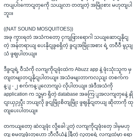
ကပျပါးကောငျတှကေို သယျလာ တတျတဲ့ အမြိုးစား မဟုတျပါ
ဘူး။
((NAT SOUND MOSQUITOES))
အခု ကွားရတဲ အသံကတော့ ငှကျဖြားရောဂါ သယျဆောငျနိုငျ
တဲ့ အန်တရာယျ ပေးနိုငျခွရှေိတဲ့ ခွငျအမြိုးအစား ရဲ့ တဝီဝီ မွညျ
သံ ဖွဈပါတယျ။
ဒီခွငျရဲ့ ဝီသံကို လကျကိုငျဖုံးထဲက Abuzz app နဲ့ ဖုံးသုံးသူက မှ
တျတမျးတငျနိုငျပါတယျ။ အသံဖမျးတာကလညျး တစက်က
န့ျ - ၂ စက်ကန့ျလောကျပဲ လိုပါတယျ။ အဲဒီအသံကို
application က သူ့မှာ ရှိတဲ့ database အခကြျအလကျတှနေဲ့ နှို
ငျးယှဉျပွီး ဘယျလို ခွငျမြိုးစိတျမြိုး ဖွဈနိုငျတယျ ဆိုတာကို ထု
တျပေးပါတယျ။
တကယျတော့ ဆဲလျဖုံး လို့ခေါျတဲ့ လကျကိုငျဖုံးတှေ ဒါမှမဟု
တျ စမတျဖုံးတှဟော ဘီလီယံနဲ့ ခြီတဲ့ လူတှရေဲ့ လကျထဲမှာ ရော