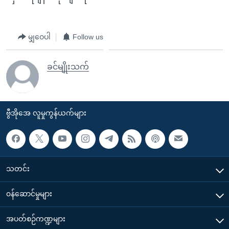
မျှဝေပါ
Follow us
ခင်မျိုးသက်
ဗွီအိုအေ လူမှုကွန်ယက်များ
သတင်း
၀န်ဆောင်မှုများ
အပတ်စဉ်ကဏ္ဍများ