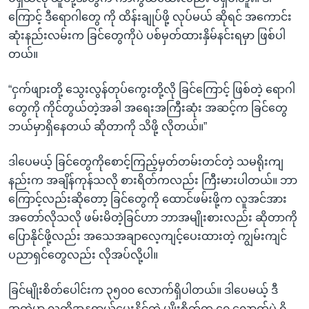
ကြောင့် ဒီရောဂါတွေ ကို ထိန်းချုပ်ဖို့ လုပ်မယ် ဆိုရင် အကောင်း
ဆုံးနည်းလမ်းက ခြင်တွေကိုပဲ ပစ်မှတ်ထားနှိမ်နင်းရမှာ ဖြစ်ပါ
တယ်။
“ငှက်ဖျားတို့ သွေးလွန်တုပ်ကွေးတို့လို ခြင်ကြောင့် ဖြစ်တဲ့ ရောဂါ
တွေကို ကိုင်တွယ်တဲ့အခါ အရေးအကြီးဆုံး အဆင့်က ခြင်တွေ
ဘယ်မှာရှိနေတယ် ဆိုတာကို သိဖို့ လိုတယ်။”
ဒါပေမယ့် ခြင်တွေကိုစောင့်ကြည့်မှတ်တမ်းတင်တဲ့ သမရိုးကျ
နည်းက အချိန်ကုန်သလို စားရိတ်ကလည်း ကြီးမားပါတယ်။ ဘာ
ကြောင့်လည်းဆိုတော့ ခြင်တွေကို ထောင်ဖမ်းဖို့က လူအင်အား
အတော်လိုသလို ဖမ်းမိတဲ့ခြင်ဟာ ဘာအမျိုးစားလည်း ဆိုတာကို
ပြောနိုင်ဖို့လည်း အသေအချာလေ့ကျင့်ပေးထားတဲ့ ကျွမ်းကျင်
ပညာရှင်တွေလည်း လိုအပ်လို့ပါ။
ခြင်မျိုးစိတ်ပေါင်းက ၃၅၀၀ လောက်ရှိပါတယ်။ ဒါပေမယ့် ဒီ
အထဲမှာ လူကိုအန္တရာယ်ပေးနိုင်တဲ့ မျိုးစိတ်က ၄၀ လောက်ပဲ ရှိ