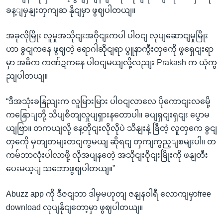
ခန့ျမှနျးတှကျဆ နိုငျမှာ ဖွဈပါတယျ။
အခုလိုမြိုး လူမှုအသိုငျးအဝိုငျးကပါ ပါဝငျ လုပျဆောငျမှုမြိုး
ဟာ ခွငျကနေ ဖွဈတဲ့ ရောဂါဆိုငျရာ ပွူနာကွီးတှကေို ဖွရှေငျးရာ
မှာ အဓိက ကဏ်ဍကနေ ပါဝငျမယျလို့လညျး Prakash က ယုံကွ
ညျပါတယျ။
“ဒီအသုံးခနြညျးက လူမြားမြား ပါဝငျလာလေ ပိုကောငျးလမေို့
ကနြောျတို့ သိပျစိတျလှုပျရှားနတောပါ။ ခပျရှငျးရှငျး ပွောမ
ယျဗြာ။ တကယျလို့ နေ့တိုငျးလိုလိုပဲ သိနျးနဲ့ ခြီတဲ့ လူတှကေ ခွငျ
တှကေို မှတျတမျးတငျကွမယျ ဆိုရငျ တှကျကွည့ျစမျးပါ။ တ
ကမ်ဘာလုံးပါလာဖို့ လိုအပျနတေဲ့ အသိုငျးဝိုငျးမြိုးကို ဖနျတီး
ပေးမယ့ျ သဘောဖွဈပါတယျ။”
Abuzz app ကို ဒီဇငျဘာ ဒါမှမဟုတျ ဇနျနဝါရီ လောကျမှာfree
download လုပျနိုငျတော့မှာ ဖွဈပါတယျ။