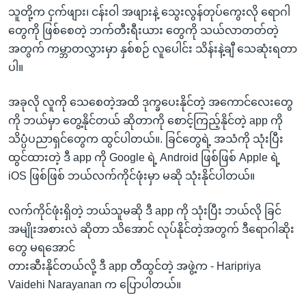
သူတို့က ငှက်ဖျား၊ ငန်းဝါ အဖျားနဲ့ သွေးလွန်တုပ်ကွေးလို ရောဂါ
တွေကို ဖြစ်စေတဲ့ ဘက်တီးရီးယား တွေကို သယ်လာတတ်တဲ့
အတွက် ကမ္ဘာတလွှားမှာ နှစ်စဉ် လူပေါင်း သိန်းနဲ့ချီ သေဆုံးရတာ
ပါ။
အခုလို လူကို သေစေတဲ့အထိ ဒုက္ခပေးနိုင်တဲ့ အကောင်လေးတွေ
ကို ဘယ်မှာ တွေ့နိုင်တယ် ဆိုတာကို စောင့်ကြည့်နိုင်တဲ့ app ကို
သိပ္ပံပညာရှင်တွေက ထွင်ပါတယ်။. ခြင်တွေရဲ့ အသံကို သုံးပြီး
ထွင်ထားတဲ့ ဒီ app ကို Google ရဲ့ Android ဖြစ်ဖြစ် Apple ရဲ့
iOS ဖြစ်ဖြစ် ဘယ်လက်ကိုင်ဖုံးမှာ မဆို သုံးနိုင်ပါတယ်။
လက်ကိုင်ဖုံးရှိတဲ့ ဘယ်သူမဆို ဒီ app ကို သုံးပြီး ဘယ်လို ခြင်
အမျိုးအစားလဲ ဆိုတာ သိအောင် လုပ်နိုင်တဲ့အတွက် ဒီရောဂါဆိုး
တွေ မရအောင်
တားဆီးနိုင်တယ်လို့ ဒီ app တီထွင်တဲ့ အဖွဲ့က - Haripriya
Vaidehi Narayanan က ပြောပါတယ်။