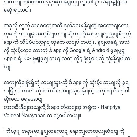
အတှကျ ကမ်ဘာတလှှားမှာ နှဈစဉျ လူပေါငျး သိနျးနဲ့ခြီ သ
ဆေုံးရတာပါ။
အခုလို လူကို သစေတေဲ့အထိ ဒုက်ခပေးနိုငျတဲ့ အကောငျလေး
တှကေို ဘယျမှာ တှေ့နိုငျတယျ ဆိုတာကို စောင့ျကွည့ျနိုငျတဲ့
app ကို သိပ်ပံပညာရှငျတှကေ ထှငျပါတယျ။. ခွငျတှရေဲ့ အသံ
ကို သုံးပွီးထှငျထားတဲ့ ဒီ app ကို Google ရဲ့ Android ဖွဈဖွဈ
Apple ရဲ့ iOS ဖွဈဖွဈ ဘယျလကျကိုငျဖုံးမှာ မဆို သုံးနိုငျပါတ
ယျ။
လကျကိုငျဖုံးရှိတဲ့ ဘယျသူမဆို ဒီ app ကို သုံးပွီး ဘယျလို ခွငျ
အမြိုးအစားလဲ ဆိုတာ သိအောငျ လုပျနိုငျတဲ့အတှကျ ဒီရောဂါ
ဆိုးတှေ မရအောငျ
တားဆီးနိုငျတယျလို့ ဒီ app တီထှငျတဲ့ အဖှဲ့က - Haripriya
Vaidehi Narayanan က ပွောပါတယျ။
“ကိုယ့ျ အနားမှာ ခွငျတကောငျ ရောကျလာတယျဆိုရငျ ကို