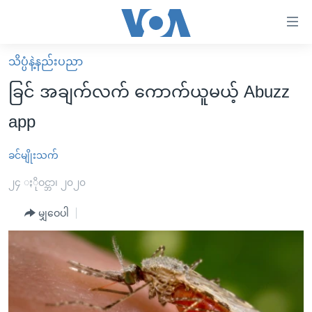
သုံး
ရ
လွယ်ကူ
သိပ္ပံနဲ့နည်းပညာ
မူလစာမျက်နှာ
စေ
ခြင် အချက်လက် ကောက်ယူမယ့် Abuzz
မြန်မာ
သည့်
app
ကမ္ဘာ့သတင်းများ
Link
ဗွီဒီယို
နိုင်ငံတကာ
ခင်မျိုးသက်
များ
သတင်းလွတ်လပ်ခွင့်
အမေရိကန်
၂၄ ႏိုဝင္ဘာ၊ ၂၀၂၀
ပင်မ
ရပ်ဝန်းတခု လမ်းတခု အလွန်
တရုတ်
အကြောင်းအရာ
မျှဝေပါ
သို့
အင်္ဂလိပ်စာလေ့လာမယ်
အစ္စရေး-ပါလက်စတိုင်း
ကျော်
အပတ်စဉ်ကဏ္ဍများ
အမေရိကန်သုံးအီဒီယံ
ကြည့်
ရေဒီယိုနှင့်ရုပ်သံ အချက်အလက်များ
မကြေးမုံရဲ့ အင်္ဂလိပ်စာ
ရေဒီယို
ရန်
ပင်မ
ရေဒီယို/တီဗွီအစီအစဉ်
ရုပ်ရှင်ထဲက အင်္ဂလိပ်စာ
တီဗွီ