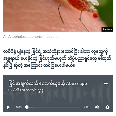
အ
သုတပဒေသာ အင်္ဂလိပ်စာ
ညွန်း
Learning English
စာမျက်နှာ
သို့
ဗွီအိုအေ လူမှုကွန်ယက်များ
ကျော်
ကြည့်
An Anopheles stephensi mosquito
ရန်
ဘာသာစကားများ
ရှာဖွေ
တဝီဝီနဲ့ ပျံနေတဲ့ ခြင်ရဲ့ အသံကိုနားထောင်ပြီး ဒါဟာ လူတွေကို
ရန်
အန္တရာယ် ပေးနိုင်တဲ့ ခြင်ဟုတ်မဟုတ် သိပ္ပံပညာရှင်တွေ ဖါ်ထုတ်
နေရာ
နိုင်ပြီ ဆိုတဲ့ အကြောင်း တင်ပြပေးပါမယ်။
သို့
ကျော်
ခြင် အချက်လက် ကောက်ယူမယ့် Abuzz app
ရန်
by
ဗွီအိုအေသတင်းဌာန
No media source currently available
0:00
7:08