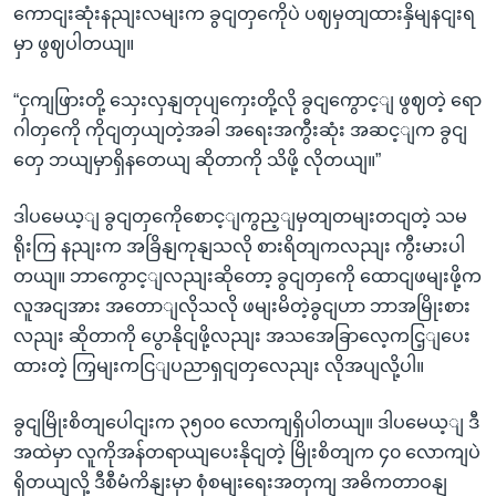
ကောငျးဆုံးနညျးလမျးက ခွငျတှကေိုပဲ ပဈမှတျထားနှိမျနငျးရ
မှာ ဖွဈပါတယျ။
“ငှကျဖြားတို့ သှေးလှနျတုပျကှေးတို့လို ခွငျကွောင့ျ ဖွဈတဲ့ ရော
ဂါတှကေို ကိုငျတှယျတဲ့အခါ အရေးအကွီးဆုံး အဆင့ျက ခွငျ
တှေ ဘယျမှာရှိနတေယျ ဆိုတာကို သိဖို့ လိုတယျ။”
ဒါပမေယ့ျ ခွငျတှကေိုစောင့ျကွည့ျမှတျတမျးတငျတဲ့ သမ
ရိုးကြ နညျးက အခြိနျကုနျသလို စားရိတျကလညျး ကွီးမားပါ
တယျ။ ဘာကွောင့ျလညျးဆိုတော့ ခွငျတှကေို ထောငျဖမျးဖို့က
လူအငျအား အတောျလိုသလို ဖမျးမိတဲ့ခွငျဟာ ဘာအမြိုးစား
လညျး ဆိုတာကို ပွောနိုငျဖို့လညျး အသအေခြာလေ့ကငြ့ျပေး
ထားတဲ့ ကြှမျးကငြျပညာရှငျတှလေညျး လိုအပျလို့ပါ။
ခွငျမြိုးစိတျပေါငျးက ၃၅၀၀ လောကျရှိပါတယျ။ ဒါပမေယ့ျ ဒီ
အထဲမှာ လူကိုအန်တရာယျပေးနိုငျတဲ့ မြိုးစိတျက ၄၀ လောကျပဲ
ရှိတယျလို့ ဒီစီမံကိနျးမှာ စုံစမျးရေးအတှကျ အဓိကတာဝနျ