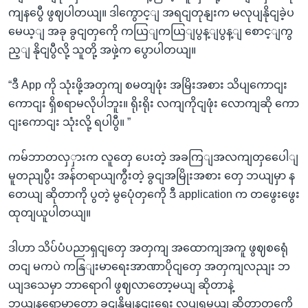
ကျနပွေီ ဖွဈပါတယျ။ ဒါကွောင့ျ အရငျတုနျးက မလုပျနိုငျခဲ့ပ
မေယ့ျ အခု ခွငျတှကေို ကယြျကယြျပွန့ျပွန့ျ စောင့ျကွ
ည့ျ နိုငျပွီလို့ သူတို့ အဖှဲ့က ပွောပါတယျ။
“ဒီ App ကို သုံးဖို့အတှကျ စမတျဖုံး အမြိးအစား သိပျကောငျး
ကောငျး ရှိစရာမလိုပါဘူး။ ရိုးရိုး လကျကိုငျဖုံး လောကျဆို ကော
ငျးကောငျး သုံးလို့ ရပါပွီ။ ”
ကမ်ဘာတလှှားက လူတှေ ပေးတဲ့ အခကြျအလကျတှပေေါျ
မူတညျပွီး အန်တရာယျကွီးတဲ့ ခွငျအမြိုးအစား တှေ ဘယျမှာ န
တေယျ ဆိုတာကို ပွတဲ့ မွပေုံတှကေို ဒီ application က တဖွေးဖွေး
ထုတျယူပါတယျ။
ဒါဟာ သိပ်ပံပညာရှငျတှေ အတှကျ အထောကျအကူ ဖွဈစရေုံ
တငျ မကပဲ ကနြျးမာရေးအာဏာပိုငျတှေ အတှကျလညျး ဘ
ယျဒသေမှာ ဘာရောဂါ ဖွဈလာတော့မယျ ဆိုတာနဲ့
ဘယျနရောမှာတော့ ခွငျနှိမျနငျးရေး လုပျရမယျ ဆိုတာတှကေို