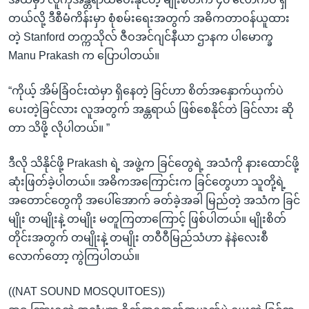
တယ်လို့ ဒီစီမံကိန်းမှာ စုံစမ်းရေးအတွက် အဓိကတာဝန်ယူထား
တဲ့ Stanford တက္ကသိုလ် ဇီဝအင်ဂျင်နီယာ ဌာနက ပါမောက္ခ
Manu Prakash က ပြောပါတယ်။
“ကိုယ့် အိမ်ခြံဝင်းထဲမှာ ရှိနေတဲ့ ခြင်ဟာ စိတ်အနှောက်ယှက်ပဲ
ပေးတဲ့ခြင်လား လူအတွက် အန္တရာယ် ဖြစ်စေနိုင်တဲ ခြင်လား ဆို
တာ သိဖို့ လိုပါတယ်။ ”
ဒီလို သိနိုင်ဖို့ Prakash ရဲ့ အဖွဲ့က ခြင်တွေရဲ့ အသံကို နားထောင်ဖို့
ဆုံးဖြတ်ခဲ့ပါတယ်။ အဓိကအကြောင်းက ခြင်တွေဟာ သူတို့ရဲ့
အတောင်တွေကို အပေါ်အောက် ခတ်ခဲ့အခါ မြည်တဲ့ အသံက ခြင်
မျိုး တမျိုးနဲ့ တမျိုး မတူကြတာကြောင့် ဖြစ်ပါတယ်။ မျိုးစိတ်
တိုင်းအတွက် တမျိုးနဲ့ တမျိုး တဝီဝီမြည်သံဟာ နဲနဲလေးစီ
လောက်တော့ ကွဲကြပါတယ်။
((NAT SOUND MOSQUITOES))