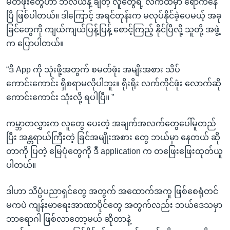
မတ်ဖုံးတွေဟာ ဘီလီယံနဲ့ ချီတဲ့ လူတွေရဲ့ လက်ထဲမှာ ရောက်နေ
ပြီ ဖြစ်ပါတယ်။ ဒါကြောင့် အရင်တုန်းက မလုပ်နိုင်ခဲ့ပေမယ့် အခု
ခြင်တွေကို ကျယ်ကျယ်ပြန့်ပြန့် စောင့်ကြည့် နိုင်ပြီလို့ သူတို့ အဖွဲ့
က ပြောပါတယ်။
“ဒီ App ကို သုံးဖို့အတွက် စမတ်ဖုံး အမျိးအစား သိပ်
ကောင်းကောင်း ရှိစရာမလိုပါဘူး။ ရိုးရိုး လက်ကိုင်ဖုံး လောက်ဆို
ကောင်းကောင်း သုံးလို့ ရပါပြီ။ ”
ကမ္ဘာတလွှားက လူတွေ ပေးတဲ့ အချက်အလက်တွေပေါ်မူတည်
ပြီး အန္တရာယ်ကြီးတဲ့ ခြင်အမျိုးအစား တွေ ဘယ်မှာ နေတယ် ဆို
တာကို ပြတဲ့ မြေပုံတွေကို ဒီ application က တဖြေးဖြေးထုတ်ယူ
ပါတယ်။
ဒါဟာ သိပ္ပံပညာရှင်တွေ အတွက် အထောက်အကူ ဖြစ်စေရုံတင်
မကပဲ ကျန်းမာရေးအာဏာပိုင်တွေ အတွက်လည်း ဘယ်ဒေသမှာ
ဘာရောဂါ ဖြစ်လာတော့မယ် ဆိုတာနဲ့