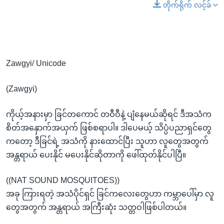
တိုက်ရိုက် လင့်ခ်
Zawgyi/ Unicode
(Zawgyi)
ကိုယ့်အနားမှာ ခြင်တကောင် တဝီဝီနဲ့ ပျံနေမယ်ဆိုရင် ဒီအသံက
စိတ်အနှောက်အယှက် ဖြစ်စရာပါ။ ဒါပေမယ့် သိပ္ပံပညာရှင်တွေ
ကတော့ ဒီခြင်ရဲ့ အသံကို နားထောင်ပြီး သူဟာ လူတွေအတွက်
အန္တရာယ် ပေးနိုင် မပေးနိုင်ဆိုတာကို ဖေါ်ထုတ်နိုင်ပါပြီ။
((NAT SOUND MOSQUITOES))
အခု ကြားရတဲ့ အသံပိုင်ရှင် ခြင်ကလေးတွေဟာ ကမ္ဘာပေါ်မှာ လူ
တွေအတွက် အန္တရာယ် အကြီးဆုံး သတ္တဝါဖြစ်ပါတယ်။