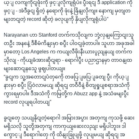
ယ့ျ လကျကိုငျဖုံးကို ဖှင့ျလိုကျရုံပဲ။ ပွီးရငျ ဒီ application ကို
ဖှင့ျ - အဲဒီခွငျ ရှိတဲ့ နရောကို ဖုံးနဲ့ ခြိနျလိုကျ။ နောကျ မှတျတ
မျးတငျတဲ့ record ဆိုတဲ့ ခလုပျကို နှိပျလိုကျရုံပါပဲ”
Narayanan ဟာ Stanford တက်ကသိုလျက ဘှဲ့လှနျကြောငျးသူ
တဦး အနနေဲ့ ဒီစီမံကိနျးမှာ စပွီး ပါဝငျခဲ့တာပါ။ သူဟာ အခုအခါ
မှာတော့ Los Angeles က ကယျလီဖိုးနီးယားပွညျနယျ တက်က
သိုလျ - ကိုယျခံအားဆိုငျရာ - ရောဂါပွီး ပညာဌာနမှာ တာဝနျထ
မျးဆောငျနသေူ ဖွဈပါတယျ။
“ခွငျက သူ့အတောငျပံတှကေို တဖပြျဖပြျခတျ ပွီး ကိုယ့ျ
နားမှာ စပွီး ပြံဝဲလာမယျ ဆိုရငျ တဝီဝီနဲ့ စိတျရှုပျစရာအသံကို
ကွားရမှာပါ။ ဒီအသံကို ကမြတို့က Abuzz app နဲ့ အသံဖမျးပွီး
record လုပျရပါတယျ”
ခွငျတှေ သယျနိုငျတဲ့ရောဂါ အမြားအပွား အတှကျ ကုသဖို့ ဆေး
မရှိသလို သူတို့အတှကျ ကာကှယျဆေးလညျး မရှိပါဘူး။ ဒါ
ကွောင့ျ ဒီရောဂါတှေ ကို ထိနျးခြုပျဖို့ လုပျမယျ ဆိုရငျ အ