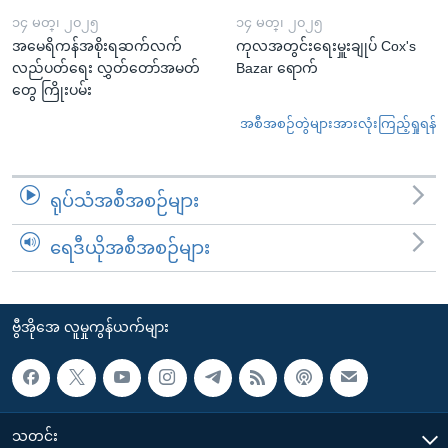
၁၄ မတ္၊ ၂၀၂၅
၁၄ မတ္၊ ၂၀၂၅
အမေရိကန်အစိုးရဆက်လက်
ကုလအတွင်းရေးမှူးချုပ် Cox's
လည်ပတ်ရေး လွှတ်တော်အမတ်
Bazar ရောက်
တွေ ကြိုးပမ်း
အစီအစဉ်တွဲများအားလုံးကြည့်ရှုရန်
ရုပ်သံအစီအစဉ်များ
ရေဒီယိုအစီအစဉ်များ
ဗွီအိုအေ လူမှုကွန်ယက်များ
သတင်း