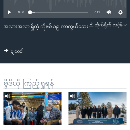
No media source currently available
အ
သုတပဒေသာ အင်္ဂလိပ်စာ
ညွန်း
Learning English
0:00
7:12
စာမျက်နှာ
သို့
တိုက်ရိုက် လင့်ခ်
ဗွီအိုအေ လူမှုကွန်ယက်များ
အလားအလာ ရှိတဲ့ ကိုဗစ် ၁၉ ကာကွယ်ဆေး
ကျော်
ကြည့်
ရန်
မျှဝေပါ
ဘာသာစကားများ
ရှာဖွေ
ရန်
နေရာ
သို့
ဗွီဒီယို ကြည့်ရှုရန်
ကျော်
ရန်