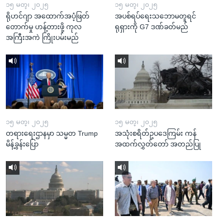
၁၅ မတ္၊ ၂၀၂၅
၁၅ မတ္၊ ၂၀၂၅
ရိုဟင်ဂျာ အထောက်အပံ့ဖြတ်
အပစ်ရပ်ရေးသဘောမတူရင်
တောက်မှု ဟန့်တားဖို့ ကုလ
ရုရှားကို G7 ဒဏ်ခတ်မည်
အကြီးအကဲ ကြိုးပမ်းမည်
၁၅ မတ္၊ ၂၀၂၅
၁၅ မတ္၊ ၂၀၂၅
တရားရေးဌာနမှာ သမ္မတ Trump
အသုံးစရိတ်ဥပဒေကြမ်း ကန်
မိန့်ခွန်းပြော
အထက်လွှတ်တော် အတည်ပြု