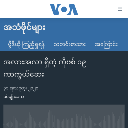
သုံး
ရ
လွယ်ကူ
အသံဖိုင်များ
မူလစာမျက်နှာ
စေ
မြန်မာ
ဗွီဒီယို ကြည့်ရှုရန်
သတင်းစာသား
အကြောင်း
သည့်
ကမ္ဘာ့သတင်းများ
Link
အလားအလာ ရှိတဲ့ ကိုဗစ် ၁၉
ဗွီဒီယို
နိုင်ငံတကာ
များ
သတင်းလွတ်လပ်ခွင့်
အမေရိကန်
ကာကွယ်ဆေး
ပင်မ
ရပ်ဝန်းတခု လမ်းတခု အလွန်
တရုတ်
အကြောင်းအရာ
၃၁ ၾသဂုတ္၊ ၂၀၂၀
သို့
အင်္ဂလိပ်စာလေ့လာမယ်
အစ္စရေး-ပါလက်စတိုင်း
ခင်မျိုးသက်
ကျော်
အပတ်စဉ်ကဏ္ဍများ
အမေရိကန်သုံးအီဒီယံ
ကြည့်
ရေဒီယိုနှင့်ရုပ်သံ အချက်အလက်များ
မကြေးမုံရဲ့ အင်္ဂလိပ်စာ
ရေဒီယို
ရန်
ပင်မ
ရေဒီယို/တီဗွီအစီအစဉ်
ရုပ်ရှင်ထဲက အင်္ဂလိပ်စာ
တီဗွီ