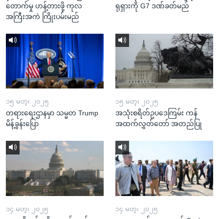
တောက်မှု ဟန့်တားဖို့ ကုလ
ရုရှားကို G7 ဒဏ်ခတ်မည်
အကြီးအကဲ ကြိုးပမ်းမည်
၁၅ မတ္၊ ၂၀၂၅
၁၅ မတ္၊ ၂၀၂၅
တရားရေးဌာနမှာ သမ္မတ Trump
အသုံးစရိတ်ဥပဒေကြမ်း ကန်
မိန့်ခွန်းပြော
အထက်လွှတ်တော် အတည်ပြု
၁၄ မတ္၊ ၂၀၂၅
၁၄ မတ္၊ ၂၀၂၅