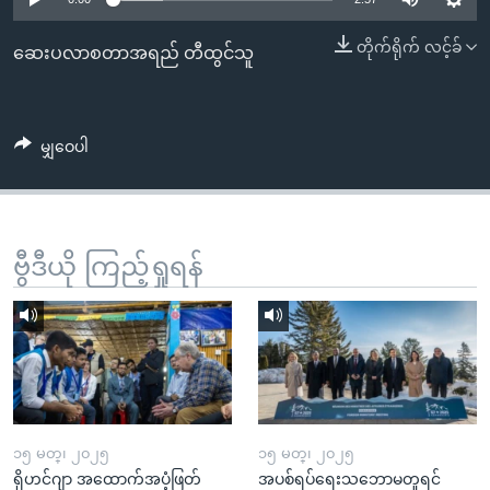
အ
သုတပဒေသာ အင်္ဂလိပ်စာ
ညွန်း
Learning English
တိုက်ရိုက် လင့်ခ်
ဆေးပလာစတာအရည် တီထွင်သူ
စာမျက်နှာ
သို့
ဗွီအိုအေ လူမှုကွန်ယက်များ
ကျော်
မျှဝေပါ
ကြည့်
ရန်
ဘာသာစကားများ
ရှာဖွေ
ရန်
ဗွီဒီယို ကြည့်ရှုရန်
နေရာ
သို့
ကျော်
ရန်
၁၅ မတ္၊ ၂၀၂၅
၁၅ မတ္၊ ၂၀၂၅
ရိုဟင်ဂျာ အထောက်အပံ့ဖြတ်
အပစ်ရပ်ရေးသဘောမတူရင်