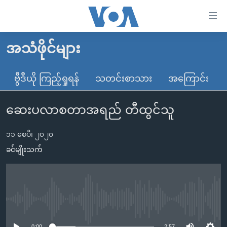
သုံး
ရ
လွယ်ကူ
အသံဖိုင်များ
မူလစာမျက်နှာ
စေ
မြန်မာ
ဗွီဒီယို ကြည့်ရှုရန်
သတင်းစာသား
အကြောင်း
သည့်
ကမ္ဘာ့သတင်းများ
Link
ဆေးပလာစတာအရည် တီထွင်သူ
ဗွီဒီယို
နိုင်ငံတကာ
များ
သတင်းလွတ်လပ်ခွင့်
အမေရိကန်
ပင်မ
၁၁ ဧၿပီ၊ ၂၀၂၀
ရပ်ဝန်းတခု လမ်းတခု အလွန်
တရုတ်
အကြောင်းအရာ
ခင်မျိုးသက်
သို့
အင်္ဂလိပ်စာလေ့လာမယ်
အစ္စရေး-ပါလက်စတိုင်း
ကျော်
အပတ်စဉ်ကဏ္ဍများ
အမေရိကန်သုံးအီဒီယံ
ကြည့်
ရေဒီယိုနှင့်ရုပ်သံ အချက်အလက်များ
မကြေးမုံရဲ့ အင်္ဂလိပ်စာ
ရေဒီယို
ရန်
No media source currently available
ပင်မ
ရေဒီယို/တီဗွီအစီအစဉ်
ရုပ်ရှင်ထဲက အင်္ဂလိပ်စာ
တီဗွီ
0:00
2:57