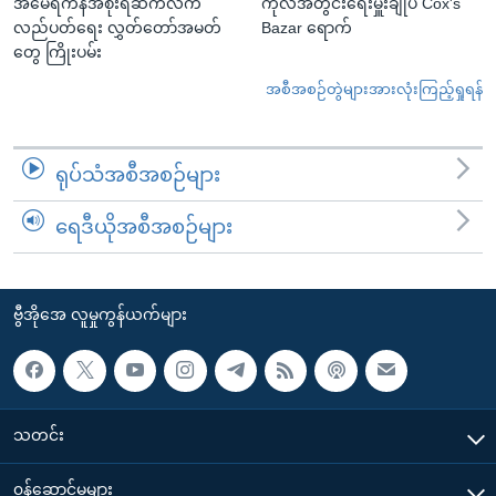
အမေရိကန်အစိုးရဆက်လက်
ကုလအတွင်းရေးမှူးချုပ် Cox's
လည်ပတ်ရေး လွှတ်တော်အမတ်
Bazar ရောက်
တွေ ကြိုးပမ်း
အစီအစဉ်တွဲများအားလုံးကြည့်ရှုရန်
ရုပ်သံအစီအစဉ်များ
ရေဒီယိုအစီအစဉ်များ
ဗွီအိုအေ လူမှုကွန်ယက်များ
သတင်း
၀န်ဆောင်မှုများ