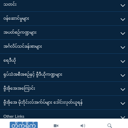
သတင်း
၀န်ဆောင်မှုများ
အပတ်စဉ်ကဏ္ဍများ
အင်္ဂလိပ်သင်ခန်းစာများ
ရေဒီယို
ရုပ်သံအစီအစဉ်နှင့် ဗွီဒီယိုကဏ္ဍများ
ဗွီအိုအေအကြောင်း
ဗွီအိုအေ မိုဘိုင်းလ်အက်ပ်များ ဒေါင်းလုတ်ယူရန်
Other Links
တိုက်ရိုက်