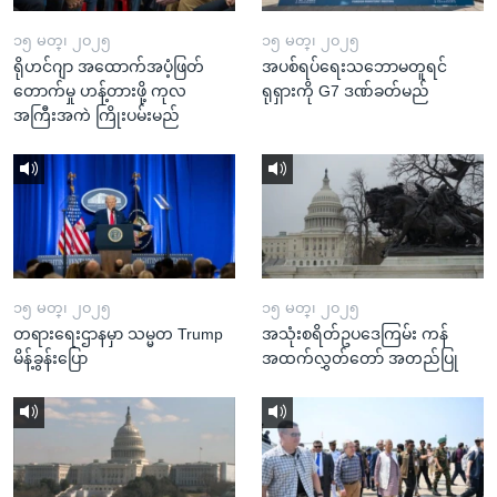
၁၅ မတ္၊ ၂၀၂၅
၁၅ မတ္၊ ၂၀၂၅
ရိုဟင်ဂျာ အထောက်အပံ့ဖြတ်
အပစ်ရပ်ရေးသဘောမတူရင်
တောက်မှု ဟန့်တားဖို့ ကုလ
ရုရှားကို G7 ဒဏ်ခတ်မည်
အကြီးအကဲ ကြိုးပမ်းမည်
၁၅ မတ္၊ ၂၀၂၅
၁၅ မတ္၊ ၂၀၂၅
တရားရေးဌာနမှာ သမ္မတ Trump
အသုံးစရိတ်ဥပဒေကြမ်း ကန်
မိန့်ခွန်းပြော
အထက်လွှတ်တော် အတည်ပြု