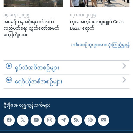
၁၄ မတ္၊ ၂၀၂၅
၁၄ မတ္၊ ၂၀၂၅
အမေရိကန်အစိုးရဆက်လက်
ကုလအတွင်းရေးမှူးချုပ် Cox's
လည်ပတ်ရေး လွှတ်တော်အမတ်
Bazar ရောက်
တွေ ကြိုးပမ်း
အစီအစဉ်တွဲများအားလုံးကြည့်ရှုရန်
ရုပ်သံအစီအစဉ်များ
ရေဒီယိုအစီအစဉ်များ
ဗွီအိုအေ လူမှုကွန်ယက်များ