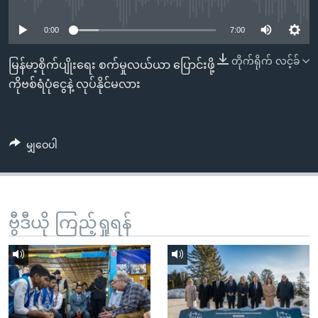
No media source currently available
အ
သုတပဒေသာ အင်္ဂလိပ်စာ
ညွန်း
Learning English
0:00
7:00
စာမျက်နှာ
သို့
တိုက်ရိုက် လင့်ခ်
ဗွီအိုအေ လူမှုကွန်ယက်များ
မြန်မာ့စိုက်ပျိုးရေး စက်မှုလယ်ယာ ပြောင်းဖို့
ကျော်
ကိုဗစ်ရံပုံငွေနဲ့ လုပ်နိုင်မလား
ကြည့်
ရန်
ဘာသာစကားများ
ရှာဖွေ
မျှဝေပါ
ရန်
နေရာ
သို့
ကျော်
ဗွီဒီယို ကြည့်ရှုရန်
ရန်