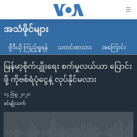
သုံး
ရ
လွယ်ကူ
အသံဖိုင်များ
မူလစာမျက်နှာ
စေ
မြန်မာ
ဗွီဒီယို ကြည့်ရှုရန်
သတင်းစာသား
အကြောင်း
သည့်
ကမ္ဘာ့သတင်းများ
Link
မြန်မာ့စိုက်ပျိုးရေး စက်မှုလယ်ယာ ပြောင်း
ဗွီဒီယို
နိုင်ငံတကာ
များ
သတင်းလွတ်လပ်ခွင့်
အမေရိကန်
ဖို့ ကိုဗစ်ရံပုံငွေနဲ့ လုပ်နိုင်မလား
ပင်မ
ရပ်ဝန်းတခု လမ်းတခု အလွန်
တရုတ်
အကြောင်းအရာ
၁၄ ဇြန္၊ ၂၀၂၀
သို့
အင်္ဂလိပ်စာလေ့လာမယ်
အစ္စရေး-ပါလက်စတိုင်း
ခင်မျိုးသက်
ကျော်
အပတ်စဉ်ကဏ္ဍများ
အမေရိကန်သုံးအီဒီယံ
ကြည့်
ရေဒီယိုနှင့်ရုပ်သံ အချက်အလက်များ
မကြေးမုံရဲ့ အင်္ဂလိပ်စာ
ရေဒီယို
ရန်
ပင်မ
ရေဒီယို/တီဗွီအစီအစဉ်
ရုပ်ရှင်ထဲက အင်္ဂလိပ်စာ
တီဗွီ