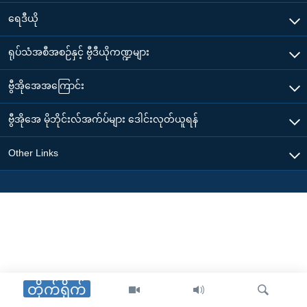
ရေဒီယို
ရုပ်သံအစီအစဉ်နှင့် ဗွီဒီယိုကဏ္ဍများ
ဗွီအိုအေအကြောင်း
ဗွီအိုအေ မိုဘိုင်းလ်အက်ပ်များ ဒေါင်းလုတ်ယူရန်
Other Links
တိုက်ရိုက်