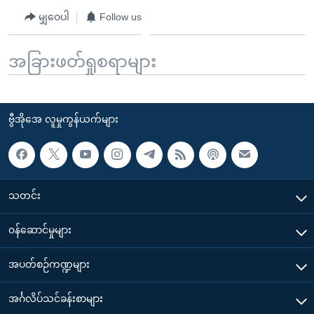
မျှဝေပါ
Follow us
အခြားဖတ်ရှုစရာများ
ဗွီအိုအေ လူမှုကွန်ယက်များ
သတင်း
၀န်ဆောင်မှုများ
အပတ်စဉ်ကဏ္ဍများ
အင်္ဂလိပ်သင်ခန်းစာများ