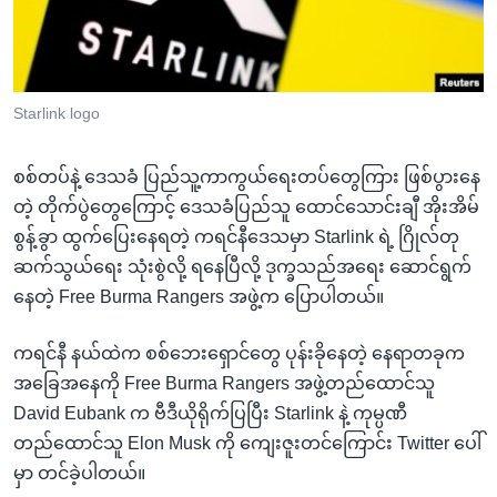
အ
သုတပဒေသာ အင်္ဂလိပ်စာ
ညွန်း
Learning English
စာမျက်နှာ
သို့
ဗွီအိုအေ လူမှုကွန်ယက်များ
Starlink logo
ကျော်
ကြည့်
စစ်တပ်နဲ့ ဒေသခံ ပြည်သူ့ကာကွယ်ရေးတပ်တွေကြား ဖြစ်ပွားနေ
ရန်
ဘာသာစကားများ
တဲ့ တိုက်ပွဲတွေကြောင့် ဒေသခံပြည်သူ ထောင်သောင်းချီ အိုးအိမ်
ရှာဖွေ
စွန့်ခွာ ထွက်ပြေးနေရတဲ့ ကရင်နီဒေသမှာ Starlink ရဲ့ ဂြိုလ်တု
ရန်
ဆက်သွယ်ရေး သုံးစွဲလို့ ရနေပြီလို့ ဒုက္ခသည်အရေး ဆောင်ရွက်
နေရာ
နေတဲ့ Free Burma Rangers အဖွဲ့က ပြောပါတယ်။
သို့
ကျော်
ကရင်နီ နယ်ထဲက စစ်ဘေးရှောင်တွေ ပုန်းခိုနေတဲ့ နေရာတခုက
ရန်
အခြေအနေကို Free Burma Rangers အဖွဲ့တည်ထောင်သူ
David Eubank က ဗီဒီယိုရိုက်ပြပြီး Starlink နဲ့ ကုမ္ပဏီ
တည်ထောင်သူ Elon Musk ကို ကျေးဇူးတင်ကြောင်း Twitter ပေါ်
မှာ တင်ခဲ့ပါတယ်။