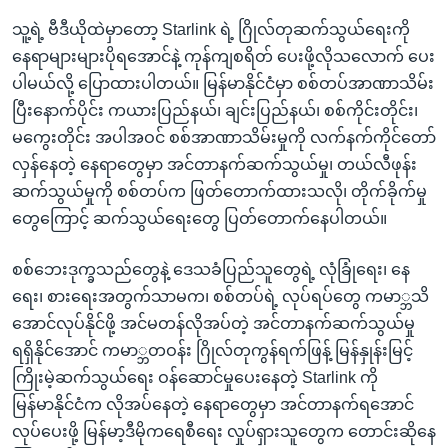
သူ့ရဲ့ ဗီဒီယိုထဲမှာတော့ Starlink ရဲ့ ဂြိုလ်တုဆက်သွယ်ရေးကို
နေရာများများပိုရအောင်နဲ့ ကုန်ကျစရိတ် ပေးဖို့လိုသလောက် ပေး
ပါမယ်လို့ ပြောထားပါတယ်။ မြန်မာနိုင်ငံမှာ စစ်တပ်အာဏာသိမ်း
ပြီးနောက်ပိုင်း ကယားပြည်နယ်၊ ချင်းပြည်နယ်၊ စစ်ကိုင်းတိုင်း၊
မကွေးတိုင်း အပါအဝင် စစ်အာဏာသိမ်းမှုကို လက်နက်ကိုင်တော်
လှန်နေတဲ့ နေရာတွေမှာ အင်တာနက်ဆက်သွယ်မှု၊ တယ်လီဖုန်း
ဆက်သွယ်မှုကို စစ်တပ်က ဖြတ်တောက်ထားသလို၊ တိုက်ခိုက်မှု
တွေကြောင့် ဆက်သွယ်ရေးတွေ ပြတ်တောက်နေပါတယ်။
စစ်ဘေးဒုက္ခသည်တွေနဲ့ ဒေသခံပြည်သူတွေရဲ့ လုံခြုံရေး၊ နေ
ရေး၊ စားရေးအတွက်သာမက၊ စစ်တပ်ရဲ့ လုပ်ရပ်တွေ ကမာ္ဘသိ
အောင်လုပ်နိုင်ဖို့ အင်မတန်လိုအပ်တဲ့ အင်တာနက်ဆက်သွယ်မှု
ရရှိနိုင်အောင် ကမာ္ဘတဝန်း ဂြိုလ်တုကွန်ရက်ဖြန့် မြန်နှုန်းမြင့်
ကြိုးမဲ့ဆက်သွယ်ရေး ဝန်ဆောင်မှုပေးနေတဲ့ Starlink ကို
မြန်မာနိုင်ငံက လိုအပ်နေတဲ့ နေရာတွေမှာ အင်တာနက်ရအောင်
လုပ်ပေးဖို့ မြန်မာ့ဒီမိုကရေစီရေး လှုပ်ရှားသူတွေက တောင်းဆိုနေ