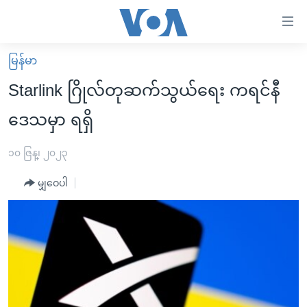
သုံး
ရ
လွယ်ကူ
မြန်မာ
မူလစာမျက်နှာ
စေ
Starlink ဂြိုလ်တုဆက်သွယ်ရေး ကရင်နီ
မြန်မာ
သည့်
ဒေသမှာ ရရှိ
ကမ္ဘာ့သတင်းများ
Link
ဗွီဒီယို
နိုင်ငံတကာ
၁၀ ဇြန္၊ ၂၀၂၃
များ
သတင်းလွတ်လပ်ခွင့်
အမေရိကန်
ပင်မ
မျှဝေပါ
ရပ်ဝန်းတခု လမ်းတခု အလွန်
တရုတ်
အကြောင်းအရာ
သို့
အင်္ဂလိပ်စာလေ့လာမယ်
အစ္စရေး-ပါလက်စတိုင်း
ကျော်
အပတ်စဉ်ကဏ္ဍများ
အမေရိကန်သုံးအီဒီယံ
ကြည့်
ရေဒီယိုနှင့်ရုပ်သံ အချက်အလက်များ
မကြေးမုံရဲ့ အင်္ဂလိပ်စာ
ရေဒီယို
ရန်
ပင်မ
ရေဒီယို/တီဗွီအစီအစဉ်
ရုပ်ရှင်ထဲက အင်္ဂလိပ်စာ
တီဗွီ