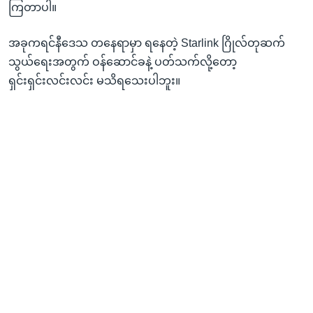
ကြတာပါ။
အခုကရင်နီဒေသ တနေရာမှာ ရနေတဲ့ Starlink ဂြိုလ်တုဆက်
သွယ်ရေးအတွက် ဝန်ဆောင်ခနဲ့ ပတ်သက်လို့တော့
ရှင်းရှင်းလင်းလင်း မသိရသေးပါဘူး။