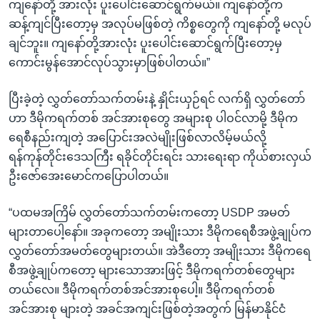
ကျနော်တို့ အားလုံး ပူးပေါင်းဆောင်ရွက်မယ်။ ကျနော်တို့က
ဆန့်ကျင်ပြီးတော့မှ အလုပ်မဖြစ်တဲ့ ကိစ္စတွေကို ကျနော်တို့ မလုပ်
ချင်ဘူး။ ကျနော်တို့အားလုံး ပူးပေါင်းဆောင်ရွက်ပြီးတော့မှ
ကောင်းမွန်အောင်လုပ်သွားမှာဖြစ်ပါတယ်။”
ပြီးခဲ့တဲ့ လွှတ်တော်သက်တမ်းနဲ့ နှိုင်းယှဉ်ရင် လက်ရှိ လွှတ်တော်
ဟာ ဒီမိုကရက်တစ် အင်အားစုတွေ အများစု ပါဝင်လာမို့ ဒီမိုက
ရေစီနည်းကျတဲ့ အပြောင်းအလဲမျိုးဖြစ်လာလိမ့်မယ်လို့
ရန်ကုန်တိုင်းဒေသကြီး ရခိုင်တိုင်းရင်း သားရေးရာ ကိုယ်စားလှယ်
ဦးဇော်အေးမောင်ကပြောပါတယ်။
“ပထမအကြိမ် လွှတ်တော်သက်တမ်းကတော့ USDP အမတ်
များတာပေါ့နော်။ အခုကတော့ အမျိုးသား ဒီမိုကရေစီအဖွဲ့ချုပ်က
လွှတ်တော်အမတ်တွေများတယ်။ အဲဒီတော့ အမျိုးသား ဒီမိုကရေ
စီအဖွဲ့ချုပ်ကတော့ များသောအားဖြင့် ဒီမိုကရက်တစ်တွေများ
တယ်လေ။ ဒီမိုကရက်တစ်အင်အားစုပေါ့။ ဒီမိုကရက်တစ်
အင်အားစု များတဲ့ အခင်အကျင်းဖြစ်တဲ့အတွက် မြန်မာနိုင်ငံ