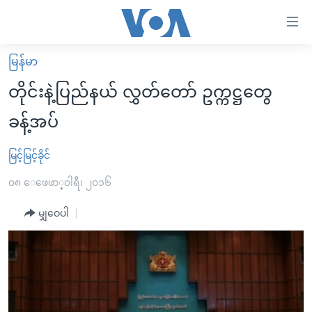
သုံး
ရ
လွယ်ကူ
မြန်မာ
မူလစာမျက်နှာ
စေ
တိုင်းနဲ့ပြည်နယ် လွှတ်တော် ဥက္ကဋ္ဌတွေ
မြန်မာ
သည့်
ခန့်အပ်
ကမ္ဘာ့သတင်းများ
Link
ဗွီဒီယို
နိုင်ငံတကာ
မြင့်မြင့်ခိုင်
များ
သတင်းလွတ်လပ်ခွင့်
အမေရိကန်
၀၈ ေဖေဖာ္၀ါရီ၊ ၂၀၁၆
ပင်မ
ရပ်ဝန်းတခု လမ်းတခု အလွန်
တရုတ်
အကြောင်းအရာ
မျှဝေပါ
သို့
အင်္ဂလိပ်စာလေ့လာမယ်
အစ္စရေး-ပါလက်စတိုင်း
ကျော်
အပတ်စဉ်ကဏ္ဍများ
အမေရိကန်သုံးအီဒီယံ
ကြည့်
ရေဒီယိုနှင့်ရုပ်သံ အချက်အလက်များ
မကြေးမုံရဲ့ အင်္ဂလိပ်စာ
ရေဒီယို
ရန်
ပင်မ
ရေဒီယို/တီဗွီအစီအစဉ်
ရုပ်ရှင်ထဲက အင်္ဂလိပ်စာ
တီဗွီ