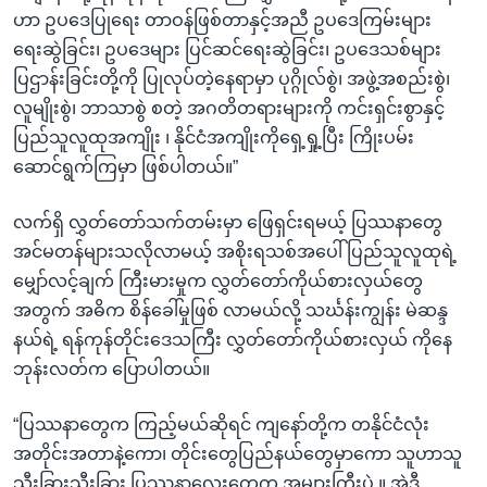
ဟာ ဥပဒေပြုရေး တာဝန်ဖြစ်တာနှင့်အညီ ဥပဒေကြမ်းများ
ရေးဆွဲခြင်း၊ ဥပဒေများ ပြင်ဆင်ရေးဆွဲခြင်း၊ ဥပဒေသစ်များ
ပြဌာန်းခြင်းတို့ကို ပြုလုပ်တဲ့နေရာမှာ ပုဂ္ဂိုလ်စွဲ၊ အဖွဲ့အစည်းစွဲ၊
လူမျိုးစွဲ၊ ဘာသာစွဲ စတဲ့ အဂတိတရားများကို ကင်းရှင်းစွာနှင့်
ပြည်သူလူထုအကျိုး ၊ နိုင်ငံအကျိုးကိုရှေ့ရှု့ပြီး ကြိုးပမ်း
ဆောင်ရွက်ကြမှာ ဖြစ်ပါတယ်။”
လက်ရှိ လွှတ်တော်သက်တမ်းမှာ ဖြေရှင်းရမယ့် ပြဿနာတွေ
အင်မတန်များသလိုလာမယ့် အစိုးရသစ်အပေါ် ပြည်သူလူထုရဲ့
မျှော်လင့်ချက် ကြီးမားမှုက လွှတ်တော်ကိုယ်စားလှယ်တွေ
အတွက် အဓိက စိန်ခေါ်မှုဖြစ် လာမယ်လို့ သင်္ဃန်းကျွန်း မဲဆန္ဒ
နယ်ရဲ့ ရန်ကုန်တိုင်းဒေသကြီး လွှတ်တော်ကိုယ်စားလှယ် ကိုနေ
ဘုန်းလတ်က ပြောပါတယ်။
“ပြဿနာတွေက ကြည့်မယ်ဆိုရင် ကျနော်တို့က တနိုင်ငံလုံး
အတိုင်းအတာနဲ့ကော၊ တိုင်းတွေပြည်နယ်တွေမှာကော သူဟာသူ
သီးခြားသီးခြား ပြဿနာလေးတွေက အများကြီးပဲ ။ အဲဒီ