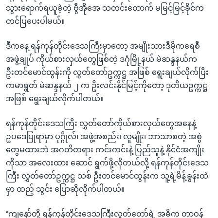
သွားရောက်ရယူခဲ့တဲ့ ဗွီအိုအေ သတင်းထောက် မမြင့်မြင့်ခိုင်က
တင်ပြပေးပါမယ်။
ဒီကနေ့ ရန်ကုန်တိုင်းဒေသကြီးမှာတော့ အမျိုးသားဒီမိုကရေစီ
အဖွဲ့ချုပ် ကိုယ်စားလှယ်တွေဖြစ်တဲ့ ဒဂုံမြို့နယ် မဲဆန္ဒနယ်က
ဦးတင်မောင်ထွန်းကို လွှတ်တော်ဥက္ကဋ္ဌ အဖြစ် ရွေးချယ်လိုက်ပြီး
ကမာရွတ် မဲဆန္ဒနယ် ၂ က ဦးလင်းနိုင်မြင့်ကိုတော့ ဒုတိယဥက္ကဋ္ဌ
အဖြစ် ရွေးချယ်လိုက်ပါတယ်။
ရန်ကုန်တိုင်းဒေသကြီး လွှတ်တော်ကိုယ်စားလှယ်တွေအနေနဲ့
ဥပဒေပြုရာမှာ ပုဂ္ဂိုလ်၊ အဖွဲ့အစည်း၊ လူမျိုး၊ ဘာသာစတဲ့ အစွဲ
တွေမထားဘဲ အဂတိတရား ကင်းကင်းနဲ့ ပြည်သူနဲ့ နိုင်ငံအကျိုး
ကိုသာ အလေးထား ဆောင် ရွက်ဖို့လိုတယ်လို့ ရန်ကုန်တိုင်းဒေသ
ကြီး လွှတ်တော်ဥက္ကဋ္ဌ သစ် ဦးတင်မောင်ထွန်းက သူ့ရဲ့မိန့်ခွန်းထဲ
မှာ ထည့် သွင်း ပြောဆိုလိုက်ပါတယ်။
“ကျနော်တို့ ရန်ကုန်တိုင်းဒေသကြီးလွှတ်တော်ရဲ့ အဓိက တာဝန်