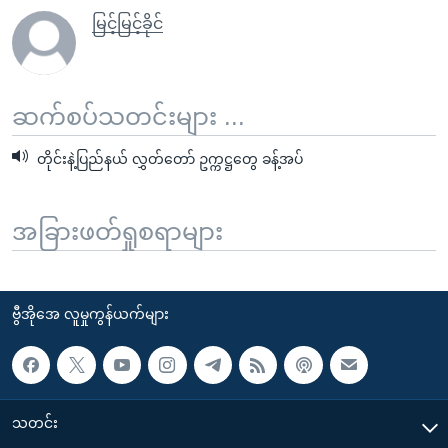
မြင့်မြင့်ခိုင်
ဆက်စပ်သတင်းများ ...
တိုင်းနဲ့ပြည်နယ် လွှတ်တော် ဥက္ကဋ္ဌတွေ ခန့်အပ်
အခြားဖတ်ရှုစရာများ
ဗွီအိုအေ လူမှုကွန်ယက်များ
သတင်း