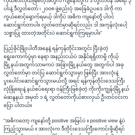
ကိုယ်စားလှယ်ဖြစ်တဲ့အတွက် ကျနော်တို့က ဒီ တို့တာဝန် အရေး ၃
ပါးနဲ့ ဒီလွှတ်တော် ၊ ၂၀၀၈ ဖွဲ့စည်းပုံ အခြေခံဥပဒေ ဒါကို ကာ
ကွယ်စောင့်ရှောက်ရမယ့် ဒါကိုပဲ အဓိက ကျနော်တို့ ပါဝင်
ဆောင်ရွက်တာပါ။ လွှတ်တော်မှာဆိုရင်လည်း ဒါ အကုန်လုံးပေါ့
သစ္စာပြု ထားတဲ့အတိုင်းပဲ ဆောင်ရွက်ကြရမှာပါ။”
ပြည်ခိုင်ဖြိုးပါတီအနေနဲ့ ရန်ကုန်တိုင်းအတွင်း ပြီးခဲ့တဲ့
ရွေးကောက်ပွဲမှာ နေရာ အနည်းငယ်ပဲ အနိုင်ရရှိတာမို့ ကိုယ့်
မြို့နယ်အတွက်သာမကပဲ အခြားမြို့နယ်တွေ အတွက်ပါ အခု
လွှတ်တော်မှာ တင်ပြ ဆောင်ရွက်သွားမှာ ဖြစ်ပြီး အားလုံးနဲ့
ပူးပေါင်းဆောင်ရွက်သွားမယ်လို့ အရင် ရန်ကုန်တိုင်းဒေသကြီး
လုံခြုံရေးနဲ့ နယ်စပ်ရေးရာ ဝန်ကြီးဖြစ်ခဲ့တဲ့ ကိုးကိုးကျွန်းမြို့နယ်
မဲဆန္ဒနယ် အမှတ် ၁ ရဲ့ လွှတ်တော်ကိုယ်စားလှယ် ဦးတင်ဝင်းက
ပြော ပါတယ်။
“အဓိကတော့ ကျနော်တို့ positive အမြင်ပဲ ။ positive view နဲ့ပဲ
ကြည့်သွားမယ် ။ အားလုံးက ဒီတိုင်းဒေသကြီးကောင်းဖို့ဆိုရင်