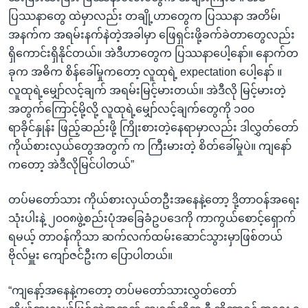
ပြဿနာတွေ ထဲမှာလည်း တချို့ဟာတွေက ပြဿနာ အတိမ်၊
အနက်က အရမ်းနက်နဲတဲ့အခါမှာ ဖြေရှင်းဖို့ခက်ခဲတာတွေလည်း
ရှိကောင်းရှိနိုင်တယ်။ အဲဒီဟာတွေက ပြဿနာပေါ့နော်။ နောက်တ
ခုက အဓိက စိန်ခေါ်မှုကတော့ လူထုရဲ့ expectation ပေါ့နော် ။
လူထုရဲ့မျှော်လင့်ချက် အရမ်းမြင့်မားတယ်။ အဲဒီလို မြင့်မားတဲ့
အတွက်ကြောင့်မို့လို့ လူထုရဲ့မျှော်လင့်ချက်တွေကို ၁၀၀
ရာခိုင်နှုန်း ဖြည့်ဆည်းဖို့ ကြိုးစားတဲ့နေရာမှာလည်း ဒါလွှတ်တော်
ကိုယ်စားလှယ်တွေအတွက် က ကြီးမားတဲ့ စိတ်ခေါ်မှုပဲ။ ကျနော်
ကတော့ အဲဒီလိုမြင်ပါတယ်”
တပ်မတော်သား ကိုယ်စားလှယ်တဦးအနေနဲ့တော့ ဒို့တာဝန်အရေး
သုံးပါးနဲ့ ၂၀၀၈ဖွဲ့စည်းပုံအခြေခံဥပဒေကို ကာကွယ်စောင့်ရှောက်
ရမယ့် တာဝန်ကိုသာ ဆက်လက်ထမ်းဆောင်သွားမှာဖြစ်တယ်
ဗိုလ်မှူး ကျော်ဇင်ဦးက ပြောပါတယ်။
“ကျနော့်အနေနဲ့ကတော့ တပ်မတော်သားလွှတ်တော်