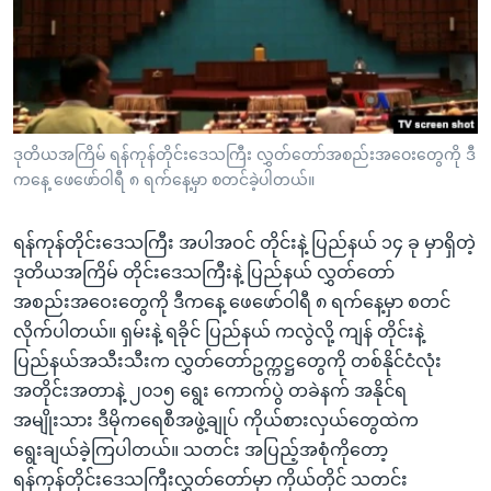
အ
သုတပဒေသာ အင်္ဂလိပ်စာ
ညွန်း
Learning English
စာမျက်နှာ
သို့
ဗွီအိုအေ လူမှုကွန်ယက်များ
ကျော်
ကြည့်
ဒုတိယအကြိမ် ရန်ကုန်တိုင်းဒေသကြီး လွှတ်တော်အစည်းအဝေးတွေကို ဒီ
ကနေ့ ဖေဖော်ဝါရီ ၈ ရက်နေ့မှာ စတင်ခဲ့ပါတယ်။
ရန်
ဘာသာစကားများ
ရှာဖွေ
ရန်ကုန်တိုင်းဒေသကြီး အပါအဝင် တိုင်းနဲ့ ပြည်နယ် ၁၄ ခု မှာရှိတဲ့
ရန်
ဒုတိယအကြိမ် တိုင်းဒေသကြီးနဲ့ ပြည်နယ် လွှတ်တော်
နေရာ
အစည်းအဝေးတွေကို ဒီကနေ့ ဖေဖော်ဝါရီ ၈ ရက်နေ့မှာ စတင်
သို့
လိုက်ပါတယ်။ ရှမ်းနဲ့ ရခိုင် ပြည်နယ် ကလွဲလို့ ကျန် တိုင်းနဲ့
ကျော်
ပြည်နယ်အသီးသီးက လွှတ်တော်ဥက္ကဋ္ဌတွေကို တစ်နိုင်ငံလုံး
ရန်
အတိုင်းအတာနဲ့ ၂၀၁၅ ရွေး ကောက်ပွဲ တခဲနက် အနိုင်ရ
အမျိုးသား ဒီမိုကရေစီအဖွဲ့ချုပ် ကိုယ်စားလှယ်တွေထဲက
ရွေးချယ်ခဲ့ကြပါတယ်။ သတင်း အပြည့်အစုံကိုတော့
ရန်ကုန်တိုင်းဒေသကြီးလွှတ်တော်မှာ ကိုယ်တိုင် သတင်း