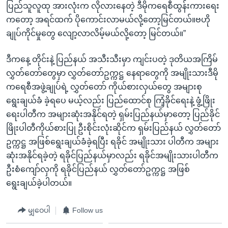
ပြည်သူလူထု အားလုံးက လိုလားနေတဲ့ ဒီမိုကရေစီထွန်းကားရေး
ကတော့ အရင်ထက် ပိုကောင်းလာမယ်လို့တော့မြင်တယ်။ဗဟို
ချုပ်ကိုင်မှုတွေ လျော့လာလိမ့်မယ်လို့တော့ မြင်တယ်။”
ဒီကနေ့ တိုင်းနဲ့ ပြည်နယ် အသီးသီးမှာ ကျင်းပတဲ့ ဒုတိယအကြိမ်
လွှတ်တော်တွေမှာ လွှတ်တော်ဥက္ကဋ္ဌ နေရာတွေကို အမျိုးသားဒီမို
ကရေစီအဖွဲ့ချုပ်ရဲ့ လွှတ်တော် ကိုယ်စားလှယ်တွေ အများစု
ရွေးချယ်ခံ ခဲ့ရပေ မယ့်လည်း ပြည်ထောင်စု ကြံ့ခိုင်ရေးနဲ့ ဖွံ့ဖြိုး
ရေးပါတီက အများဆုံးအနိုင်ရတဲ့ ရှမ်းပြည်နယ်မှာတော့ ပြည်ခိုင်
ဖြိုးပါတီကိုယ်စားပြု ဦးစိုင်းလုံးဆိုင်က ရှမ်းပြည်နယ် လွှတ်တော်
ဥက္ကဋ္ဌ အဖြစ်ရွေးချယ်ခံခဲ့ရပြီး ရခိုင် အမျိုးသား ပါတီက အများ
ဆုံးအနိုင်ရခဲ့တဲ့ ရခိုင်ပြည်နယ်မှာလည်း ရခိုင်အမျိုးသားပါတီက
ဦးစံကျော်လှကို ရခိုင်ပြည်နယ် လွှတ်တော်ဥက္ကဋ္ဌ အဖြစ်
ရွေးချယ်ခဲ့ပါတယ်။
မျှဝေပါ
Follow us