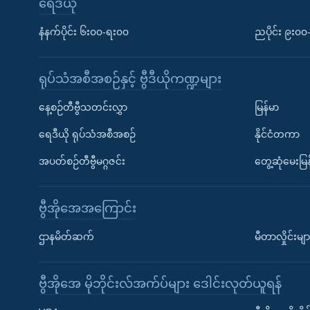
ရေဒီယို
နံနက်ပိုင်း ၆း၀၀-ရး၀၀
ညပိုင်း ၉း၀
ရုပ်သံအစီအစဉ်နှင့် ဗွီဒီယိုကဏ္ဍများ
နေ့စဉ်တီဗွီသတင်းလွှာ
မြန်မာ
ရေဒီယို ရုပ်သံအစီအစဉ်
နိုင်ငံတကာ
အပတ်စဉ်တီဗွီမဂ္ဂဇင်း
တွေ့ဆုံမေးမြန
ဗွီအိုအေအကြောင်း
ဌာနမိတ်ဆက်
မီတာလှိုင်းမျာ
ဗွီအိုအေ မိုဘိုင်းလ်အက်ပ်များ ဒေါင်းလုတ်ယူရန်
Learning English