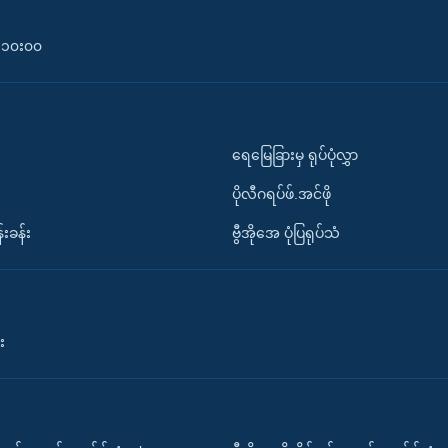
၀-၁၀း၀၀
ရေမြေခြားမှ ရုပ်ပုံလွှာ
ပိုလီဂရပ်ဖ်.အင်ဖို
်းခန်း
ဗွီအိုအေ ပုံပြရုပ်သံ
း