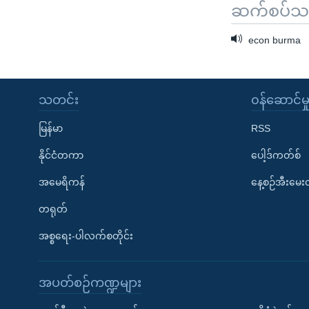
ဆက်စပ်သတင
econ burma
သတင်း
၀န်ဆောင်မှ
မြန်မာ
RSS
နိုင်ငံတကာ
ပေါ့ဒ်ကတ်စ်
အမေရိကန်
နေ့စဉ်အီးမေ
တရုတ်
အစ္စရေး-ပါလက်စတိုင်း
အပတ်စဉ်ကဏ္ဍများ