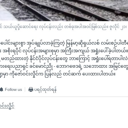
ျားထဲတွင် သယ်ယူပို့ဆောင်ရေး လုပ်ငန်းလည်း တစ်ခုအပါအဝင်ဖြစ်သည်။ ဇူလိုင် ၂၁
 နှစ်ပေါင်းများစွာ အုပ်ချုပ်လာခဲ့ကြတဲ့ မြန်မာ့ဆိုရှယ်လစ် လမ်းစဉ်ပါ
စိုးရပိုင် လုပ်ငန်းအများစုမှာ အကြီးအကျယ် အရှုံးပေါ်ခဲ့ပါတယ်။
့ မတည်ထားတဲ့ နိုင်ငံပိုင်လုပ်ငန်းတွေ ဘာကြောင့် အရှုံးပေါ်ရတာပါလဲ 
းပွားရေးပညာရှင် ခင်မောင်ညို - ဘောဂဗေဒရဲ့ သဘောထား အမြင်တ
ကဏ္ဍမှာ ကိုဇော်ဝင်းလှိုင်က ပြန်လည် တင်ဆက် ပေးထားပါတယ်။
Follow us
ပရင့်ထုတ်ရန်
င်းလှိုင်