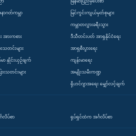
ပညာ
မြန်မာပြည်မှပေးစာ
အနာဂတ်ကမ္ဘာ
မြင်ကွင်းကျယ်မှတ်စုများ
ကမ္ဘာတလွှားခရီးသွား
း အားကစား
ဒီသီတင်းပတ် အာရှနိုင်ငံရေး
ားသတင်းများ
အာရှစီးပွားရေး
်မာ နှိုင်းယှဉ်ချက်
ကျန်းမာရေး
ပြားသတင်းများ
အမျိုးသမီးကဏ္ဍ
ရိုဟင်ဂျာအရေး မျှော်လင့်ချက်
်္ဂလိပ်စာ
ရုပ်ရှင်ထဲက အင်္ဂလိပ်စာ