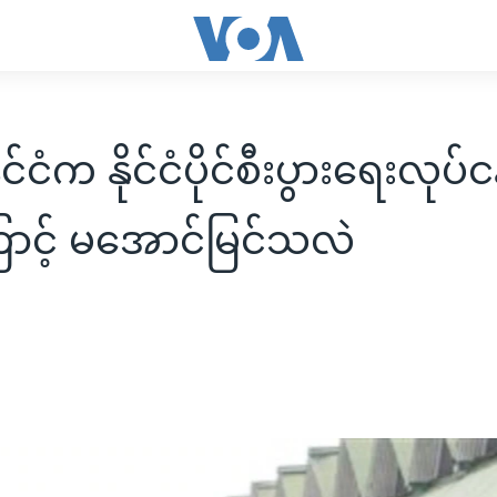
ုင်ငံက နိုင်ငံပိုင်စီးပွားရေးလုပ်
ာင့် မအောင်မြင်သလဲ