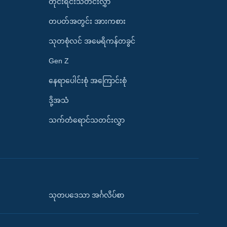
တိုင်းရင်းသတင်းလွှာ
တပတ်အတွင်း အားကစား
သုတစုံလင် အမေရိကန်တခွင်
Gen Z
နေရာပေါင်းစုံ အကြောင်းစုံ
ဒို့အသံ
သက်တံရောင်သတင်းလွှာ
သုတပဒေသာ အင်္ဂလိပ်စာ