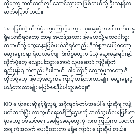
ကိုတော့ ဆက်လက်လုပ်ဆောင်သွားမှာ ဖြစ်တယ်လို့ ဦးလနန်က
ဆက်ပြောပါတယ်။
“အခုဖြစ်တဲ့ တိုက်ပွဲတွေကြောင့်တော့ ဆွေးနွေးပွဲက နှစ်ဘက်ဆန္ဒ
ရှိမယ်ဆိုရင်တော့ ဘာမှ အဟန့်အတားဖြစ်မယ်လို့ မထင်ပါဘူး။
တကယ်လို့ ဆွေးနွေးဖြစ်မယ်ဆိုရင်လည်း ဒီကိစ္စအပေါ်မှာတော့
ဆွေးနွေးစရာ ရှိတယ်ခင်ဗျ။ ဒီကိစ္စတွေက ဒီလို ဆွေးနွေးရင်းနဲ့ပဲ
တိုက်ပွဲတွေ လျော့ပါးသွားအောင် လုပ်ဆောင်ကြဖို့ဆိုတဲ့
ရည်မှန်းချက်လည်း ရှိပါတယ်။ ဒါကြောင့် တွေ့ဆုံမှုကတော့ ဒီ
တိုက်ပွဲတွေ ဖြစ်တဲ့အတွက်ကြောင့် ဟန့်တားတာမျိုး၊ ဆွေးနွေးပွဲ
ဟန့်တားတာမျိုး မဖြစ်စေနိုင်ပါဘူးခင်ဗျ။”
KIO ပြောရေးဆိုခွင့်ရှိသူရဲ့ အစိုးရစစ်တပ်အပေါ် ပြောဆိုချက်နဲ့
ပတ်သက်ပြီး ကာကွယ်ရေးဝန်ကြီးဌာနကို ဆက်သွယ်မေးမြန်းရာ
မှာတော့ စစ်ဆင်ရေး အခြေအနေတွေကို ကကကြည်းက သတင်း
အချက်အလက် ပေးပို့ထားတာ မရှိကြောင်း ပြောဆိုပါတယ်။