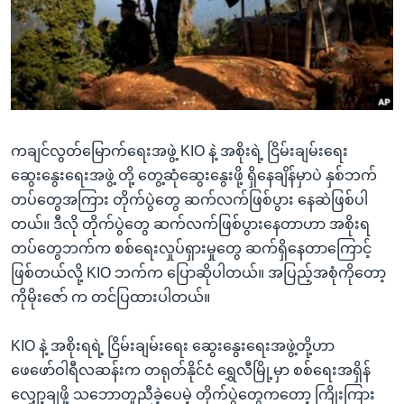
အ
သုတပဒေသာ အင်္ဂလိပ်စာ
ညွန်း
Learning English
စာမျက်နှာ
သို့
ဗွီအိုအေ လူမှုကွန်ယက်များ
ကျော်
ကြည့်
ကချင်လွတ်မြောက်ရေးအဖွဲ့ KIO နဲ့ အစိုးရဲ့ ငြိမ်းချမ်းရေး
ရန်
ဘာသာစကားများ
ဆွေးနွေးရေးအဖွဲ့ တို့ တွေ့ဆုံဆွေးနွေးဖို့ ရှိနေချိန်မှာပဲ နှစ်ဘက်
ရှာဖွေ
တပ်တွေအကြား တိုက်ပွဲတွေ ဆက်လက်ဖြစ်ပွား နေဆဲဖြစ်ပါ
ရန်
တယ်။ ဒီလို တိုက်ပွဲတွေ ဆက်လက်ဖြစ်ပွားနေတာဟာ အစိုးရ
နေရာ
တပ်တွေဘက်က စစ်ရေးလှုပ်ရှားမှုတွေ ဆက်ရှိနေတာကြောင့်
သို့
ဖြစ်တယ်လို့ KIO ဘက်က ပြောဆိုပါတယ်။ အပြည့်အစုံကိုတော့
ကျော်
ကိုမိုးဇော် က တင်ပြထားပါတယ်။
ရန်
KIO နဲ့ အစိုးရရဲ့ ငြိမ်းချမ်းရေး ဆွေးနွေးရေးအဖွဲ့တို့ဟာ
ဖေဖော်ဝါရီလဆန်းက တရုတ်နိုင်ငံ ရွှေလီမြို့မှာ စစ်ရေးအရှိန်
လျှော့ချဖို့ သဘောတူညီခဲ့ပေမဲ့ တိုက်ပွဲတွေကတော့ ကြိုးကြား