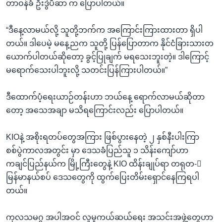
တာဝန်ခံ ဦးဒွဲပီဆာ က ပြောပါတယ်။
“ဒီနေ့လာမယ်လို့ သူတို့ဘက်က အကြောင်းကြားထားတာ ရှိပါ
တယ်။ ဒါပေမဲ့ မနေ့ညက သူတို့ ပြန်ပြောတာက နိုင်ငံခြားသားတ
ယောက်ပါတယ်ဆိုတော့ ခွင့်ပြုချက် မရသေးဘူးတဲ့။ ဒါကြောင့်
မရောက်သေးပါဘူးလို့ သတင်းပြန်ကြားပါတယ်။”
ဒီထောက်ပံ့ရေးယာဉ်တန်းဟာ ဘယ်နေ့ ရောက်လာမယ်ဆိုတာ
တော့ အသေအချာ မသိရကြောင်းလည်း ပြောပါတယ်။
KIOနဲ့ အစိုးရတပ်တွေအကြား ဖြစ်ပွားနေတဲ့ ၂ နှစ်နီးပါးကြာ
စစ်ပွဲကာလအတွင်း မှာ ဒေသခံပြည်သူ ၁ သိန်းကျော်ဟာ
ကချင်ပြည်နယ်က မြို့ကြီးတွေနဲ့ KIO ထိန်းချုပ်ရာ တရုတ-်
မြန်မာနယ်စပ် ဒေသတွေကို ထွက်ပြေးတိမ်းရှောင်နေကြရပါ
တယ်။
ကုလသမဂ္ဂ အပါအဝင် လူမှုကယ်ဆယ်ရေး အသင်းအဖွဲ့တွေဟာ