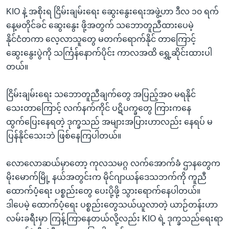
KIO နဲ့ အစိုးရ ငြိမ်းချမ်းရေး ဆွေးနွေးရေးအဖွဲ့ဟာ ဒီလ ၁၀ ရက်
နေ့မတိုင်ခင် ဆွေးနွေး ဖို့အတွက် သဘောတူညီထားပေမဲ့
နိုင်ငံတကာ လေ့လာသူတွေ မတက်ရောက်နိုင် တာကြောင့်
ဆွေးနွေးပွဲကို သင်္ကြန်နောက်ပိုင်း ကာလအထိ ရွှေ့ဆိုင်းထားပါ
တယ်။
ငြိမ်းချမ်းရေး သဘောတူညီချက်တွေ အပြည့်အ၀ မရနိုင်
သေးတာကြောင့် လက်နက်ကိုင် ပဋိပက္ခတွေ ကြားကနေ
ထွက်ပြေးနေရတဲ့ ဒုက္ခသည် အများအပြားဟာလည်း နေရပ် မ
ပြန်နိုင်သေးဘဲ ဖြစ်နေကြပါတယ်။
လောလောဆယ်မှာတော့ ကုလသမဂ္ဂ လက်အောက်ခံ ဌာနတွေက
မိုးမောက်မြို့ နယ်အတွင်းက မိုင်ဂျာယန်ဒေသဘက်ကို ကူညီ
ထောက်ပံ့ရေး ပစ္စည်းတွေ ပေးပို့ဖို့ သွားရောက်နေပါတယ်။
ဒါပေမဲ့ ထောက်ပံ့ရေး ပစ္စည်းတွေသယ်ယူလာတဲ့ ယာဉ်တန်းဟာ
လမ်းခရီးမှာ ကြန့်ကြာနေတယ်လို့လည်း KIO ရဲ့ ဒုက္ခသည်ရေးရာ