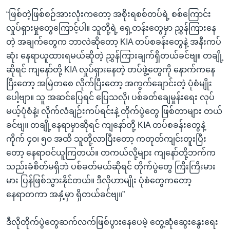
“ဖြစ်တဲ့ဖြစ်စဉ်အားလုံးကတော့ အစိုးရစစ်တပ်ရဲ့ စစ်ကြောင်း
လှုပ်ရှားမှုတွေကြောင့်ပါ။ သူတို့ရဲ့ ရှေ့တန်းတွေမှာ ညွှန်ကြားနေ
တဲ့ အချက်တွေက ဘာလဲဆိုတော့ KIA တပ်စခန်းတွေနဲ့ အနီးကပ်
ဆုံး နေရာယူထားရမယ်ဆိုတဲ့ ညွှန်ကြားချက်ရှိတယ်ခင်ဗျ။ တချို့
ဆိုရင် ကျနော်တို့ KIA လှုပ်ရှားနေတဲ့ တပ်ဖွဲ့တွေကို နောက်ကနေ
ပြီးတော့ အမြဲတစေ လိုက်ပြီးတော့ အကွက်ချောင်းတဲ့ ပုံစံမျိုး
ပေါ့ဗျာ။ သူ အဆင်ပြေရင် ပြေသလို၊ ပစ်ခတ်ချေမှုန်းရေး လုပ်
မယ့်ပုံစံနဲ့၊ လိုက်လံချဉ်းကပ်ရင်းနဲ့ တိုက်ပွဲတွေ ဖြစ်တာများ တယ်
ခင်ဗျ။ တချို့နေရာမှာဆိုရင် ကျနော်တို့ KIA တပ်စခန်းတွေနဲ့
ကိုက် ၄၀၊ ၅၀ အထိ သူတို့လာပြီးတော့ ကတုတ်ကျင်းတူးပြီး
တော့ နေရာဝင်ယူကြတယ်။ တကယ်လို့များ ကျနော်တို့ဘက်က
သည်းခံစိတ်မရှိဘဲ ပစ်ခတ်မယ်ဆိုရင် တိုက်ပွဲတွေ ကြီးကြီးမား
မား ပြန်ဖြစ်သွားနိုင်တယ်။ ဒီလိုဟာမျိုး ပုံစံတွေကတော့
နေရာတကာ အနှံ့မှာ ရှိတယ်ခင်ဗျ။”
ဒီလိုတိုက်ပွဲတွေဆက်လက်ဖြစ်ပွားနေပေမဲ့ တွေ့ဆုံဆွေးနွေးရေး