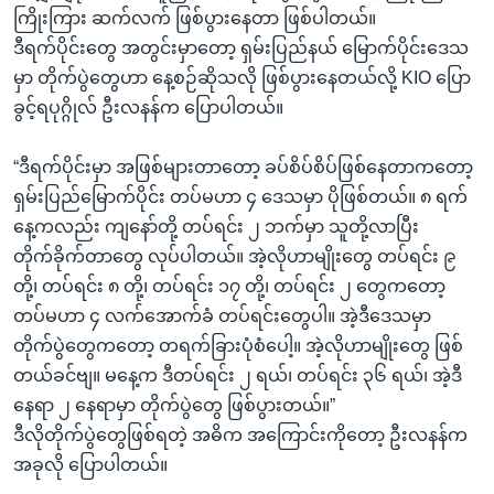
ကြိုးကြား ဆက်လက် ဖြစ်ပွားနေတာ ဖြစ်ပါတယ်။
ဒီရက်ပိုင်းတွေ အတွင်းမှာတော့ ရှမ်းပြည်နယ် မြောက်ပိုင်းဒေသ
မှာ တိုက်ပွဲတွေဟာ နေ့စဉ်ဆိုသလို ဖြစ်ပွားနေတယ်လို့ KIO ပြော
ခွင့်ရပုဂ္ဂိုလ် ဦးလနန်က ပြောပါတယ်။
“ဒီရက်ပိုင်းမှာ အဖြစ်များတာတော့ ခပ်စိပ်စိပ်ဖြစ်နေတာကတော့
ရှမ်းပြည်မြောက်ပိုင်း တပ်မဟာ ၄ ဒေသမှာ ပိုဖြစ်တယ်။ ၈ ရက်
နေ့ကလည်း ကျနော်တို့ တပ်ရင်း ၂ ဘက်မှာ သူတို့လာပြီး
တိုက်ခိုက်တာတွေ လုပ်ပါတယ်။ အဲ့လိုဟာမျိုးတွေ တပ်ရင်း ၉
တို့၊ တပ်ရင်း ၈ တို့၊ တပ်ရင်း ၁၇ တို့၊ တပ်ရင်း ၂ တွေကတော့
တပ်မဟာ ၄ လက်အောက်ခံ တပ်ရင်းတွေပါ။ အဲ့ဒီဒေသမှာ
တိုက်ပွဲတွေကတော့ တရက်ခြားပုံစံပေါ့။ အဲ့လိုဟာမျိုးတွေ ဖြစ်
တယ်ခင်ဗျ။ မနေ့က ဒီတပ်ရင်း ၂ ရယ်၊ တပ်ရင်း ၃၆ ရယ်၊ အဲ့ဒီ
နေရာ ၂ နေရာမှာ တိုက်ပွဲတွေ ဖြစ်ပွားတယ်။”
ဒီလိုတိုက်ပွဲတွေဖြစ်ရတဲ့ အဓိက အကြောင်းကိုတော့ ဦးလနန်က
အခုလို ပြောပါတယ်။