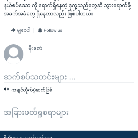
နယ်စပ်ဒေသ ကို ရောက်ရှိနေတဲ့ ဒုက္ခသည်တွေဆီ သွားရောက်ဖို့
အခက်အခဲတွေ ရှိနေတာလည်း ဖြစ်ပါတယ်။
မျှဝေပါ
Follow us
မိုးဇော်
ဆက်စပ်သတင်းများ ...
ကချင်တိုက်ပွဲဆက်ဖြစ်
အခြားဖတ်ရှုစရာများ
ဗွီအိုအေ လူမှုကွန်ယက်များ