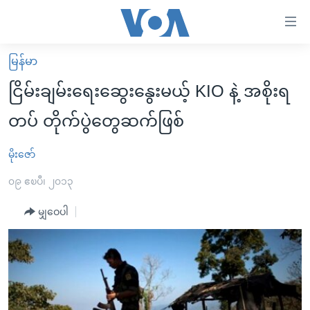
သုံး
ရ
လွယ်ကူ
မြန်မာ
မူလစာမျက်နှာ
စေ
ငြိမ်းချမ်းရေးဆွေးနွေးမယ့် KIO နဲ့ အစိုးရ
မြန်မာ
သည့်
တပ် တိုက်ပွဲတွေဆက်ဖြစ်
ကမ္ဘာ့သတင်းများ
Link
ဗွီဒီယို
နိုင်ငံတကာ
မိုးဇော်
များ
သတင်းလွတ်လပ်ခွင့်
အမေရိကန်
၀၉ ဧၿပီ၊ ၂၀၁၃
ပင်မ
ရပ်ဝန်းတခု လမ်းတခု အလွန်
တရုတ်
အကြောင်းအရာ
မျှဝေပါ
သို့
အင်္ဂလိပ်စာလေ့လာမယ်
အစ္စရေး-ပါလက်စတိုင်း
ကျော်
အပတ်စဉ်ကဏ္ဍများ
အမေရိကန်သုံးအီဒီယံ
ကြည့်
ရေဒီယိုနှင့်ရုပ်သံ အချက်အလက်များ
မကြေးမုံရဲ့ အင်္ဂလိပ်စာ
ရေဒီယို
ရန်
ပင်မ
ရေဒီယို/တီဗွီအစီအစဉ်
ရုပ်ရှင်ထဲက အင်္ဂလိပ်စာ
တီဗွီ