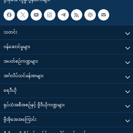
သတင်း
၀န်ဆောင်မှုများ
အပတ်စဉ်ကဏ္ဍများ
အင်္ဂလိပ်သင်ခန်းစာများ
ရေဒီယို
ရုပ်သံအစီအစဉ်နှင့် ဗွီဒီယိုကဏ္ဍများ
ဗွီအိုအေအကြောင်း