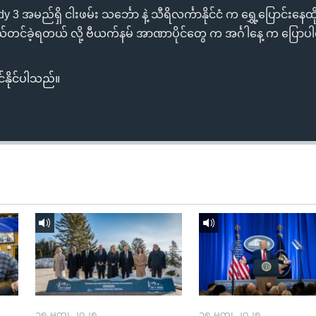
 အမည်ရှိ ငါးဖမ်း သင်္ဘော နဲ့ သီရိလင်္ကာနိုင်ငံ က ရွှေ့ပြောင်းနေထိ
်တင်ခဲ့ရတယ် လို့ ဗီယက်နမ် အာဏာပိုင်တွေ က အင်္ဂါနေ့ က ပြော
်နိုင်ပါသည်။
၁၅ မတ္၊ ၂၀၂၅
၁၅ မတ္၊ ၂၀၂၅