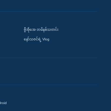
ဗွီအိုအေ တမိနစ်သတင်း
နော်သဇင်ရဲ့ Vlog
droid