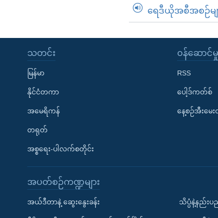
ရေဒီယိုအစီအစဉ်မျ
သတင်း
၀န်ဆောင်မှ
မြန်မာ
RSS
နိုင်ငံတကာ
ပေါ့ဒ်ကတ်စ်
အမေရိကန်
နေ့စဉ်အီးမေ
တရုတ်
အစ္စရေး-ပါလက်စတိုင်း
အပတ်စဉ်ကဏ္ဍများ
အယ်ဒီတာနဲ့ ဆွေးနွေးခန်း
သိပ္ပံနဲ့နည်း