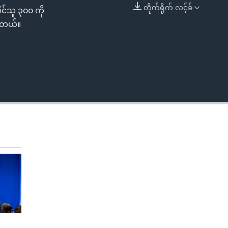
တိုက်ရိုက် လင့်ခ်
ုင်သူ ၃၀၀ ကို
EMBED
ပါတယ်။