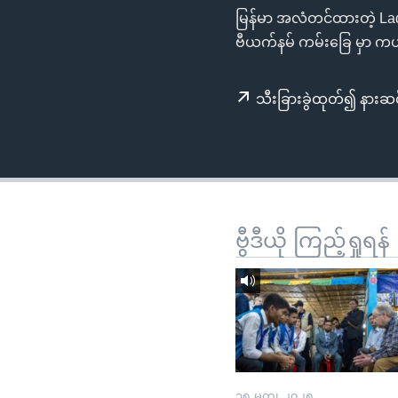
သုတပဒေသာ အင်္ဂလိပ်စာ
အ
မြန်မာ အလံတင်ထားတဲ့ Lady 3
ညွန်း
ဗီယက်နမ် ကမ်းခြေ မှာ ကယ
စာမျက်နှာ
သို့
သီးခြားခွဲထုတ်၍ နားဆင
ကျော်
ကြည့်
ရန်
ရှာဖွေ
ရန်
နေရာ
ဗွီဒီယို ကြည့်ရှုရန်
သို့
ကျော်
ရန်
၁၅ မတ္၊ ၂၀၂၅