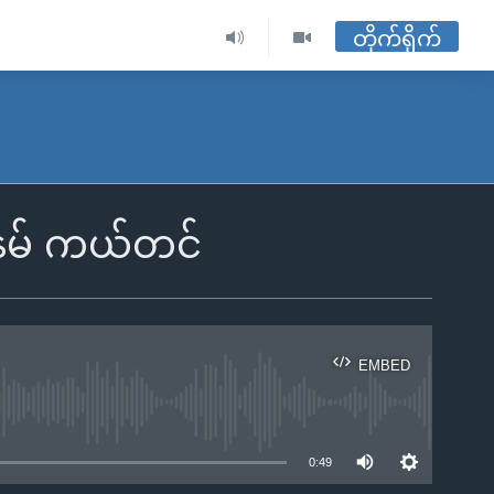
တိုက်ရိုက်
က်နမ် ကယ်တင်
EMBED
ble
0:49