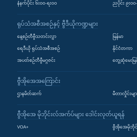
နံနက်ပိုင်း ၆း၀၀-ရး၀၀
ညပိုင်း ၉း၀
ရုပ်သံအစီအစဉ်နှင့် ဗွီဒီယိုကဏ္ဍများ
နေ့စဉ်တီဗွီသတင်းလွှာ
မြန်မာ
ရေဒီယို ရုပ်သံအစီအစဉ်
နိုင်ငံတကာ
အပတ်စဉ်တီဗွီမဂ္ဂဇင်း
တွေ့ဆုံမေးမြန
ဗွီအိုအေအကြောင်း
ဌာနမိတ်ဆက်
မီတာလှိုင်းမျာ
ဗွီအိုအေ မိုဘိုင်းလ်အက်ပ်များ ဒေါင်းလုတ်ယူရန်
Learning English
VOA+
ဗွီအိုအေမိုဘ
ဗွီအိုအေ လူမှုကွန်ယက်များ