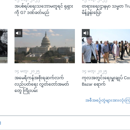
အပစ်ရပ်ရေးသဘောမတူရင် ရုရှား
တရားရေးဌာနမှာ သမ္မတ T
ကို G7 ဒဏ်ခတ်မည်
မိန့်ခွန်းပြော
၁၄ မတ္၊ ၂၀၂၅
၁၄ မတ္၊ ၂၀၂၅
အမေရိကန်အစိုးရဆက်လက်
ကုလအတွင်းရေးမှူးချုပ် Co
လည်ပတ်ရေး လွှတ်တော်အမတ်
Bazar ရောက်
တွေ ကြိုးပမ်း
အစီအစဉ်တွဲများအားလုံးကြည့
း