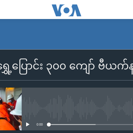
 ရွှေ့ပြောင်း ၃၀၀ ကျော် ဗီယ
No media source currently availa
0:00