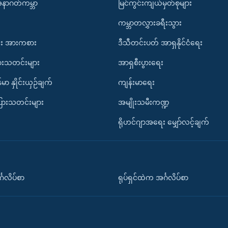
အနာဂတ်ကမ္ဘာ
မြင်ကွင်းကျယ်မှတ်စုများ
ကမ္ဘာတလွှားခရီးသွား
း အားကစား
ဒီသီတင်းပတ် အာရှနိုင်ငံရေး
ားသတင်းများ
အာရှစီးပွားရေး
်မာ နှိုင်းယှဉ်ချက်
ကျန်းမာရေး
ပြားသတင်းများ
အမျိုးသမီးကဏ္ဍ
ရိုဟင်ဂျာအရေး မျှော်လင့်ချက်
်္ဂလိပ်စာ
ရုပ်ရှင်ထဲက အင်္ဂလိပ်စာ