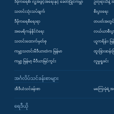
ဒီမိုကရေစီ၊ လူ့အခွင့်အရေးနှင့် ခေတ်ပြိုင်ကမ္ဘာ
ဥတုရာသီနဲ့ 
သတင်းသုံးသပ်ချက်
စီးပွားရေး
ဒီမိုကရေစီရေးရာ
တပတ်အတွင်
အမေရိကန်နိုင်ငံရေး
လယ်ယာစီးပွ
သတင်းထောက်မှတ်စု
ယူကရိန်း၊ မြန
ကမ္ဘာ့သတင်းမီဒီယာထဲက မြန်မာ
ထူးခြားဆန်း
ကမ္ဘာ့ မြန်မာ့ မီဒီယာမြင်ကွင်း
လူမှုရှုခင်း
အင်္ဂလိပ်သင်ခန်းစာများ
အီဒီယံသင်ခန်းစာ
မကြေးမုံရဲ့အင
ရေဒီယို