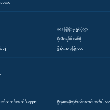
၀-၁၀း၀၀
ရေမြေခြားမှ ရုပ်ပုံလွှာ
ပိုလီဂရပ်ဖ်.အင်ဖို
်းခန်း
ဗွီအိုအေ ပုံပြရုပ်သံ
း
ိုင်းလ်သတင်းအက်ပ်-Apple
ဗွီအိုအေမိုဘိုင်းလ်သတင်းအက်ပ်-An