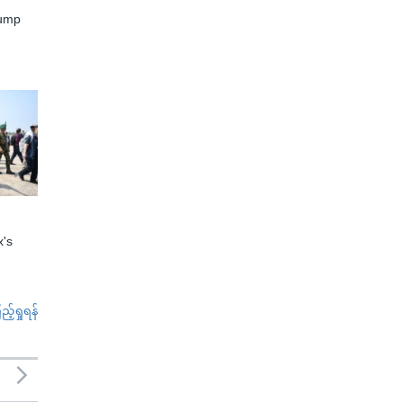
rump
x's
်ရှုရန်