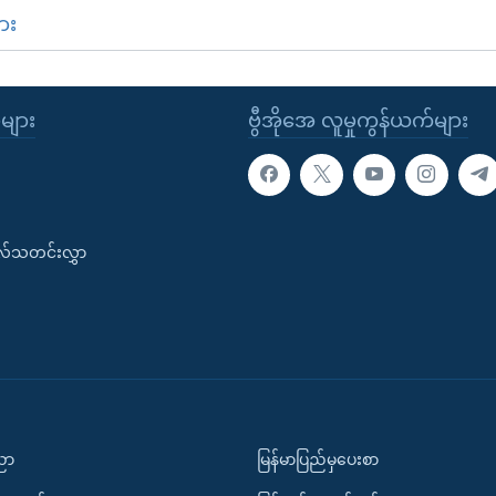
ား
ုများ
ဗွီအိုအေ လူမှုကွန်ယက်များ
းလ်သတင်းလွှာ
ပညာ
မြန်မာပြည်မှပေးစာ