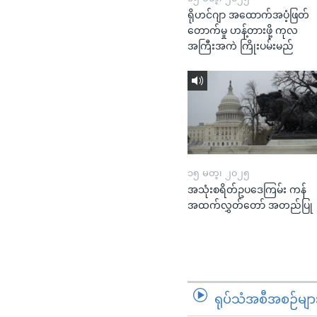
ရိုဟင်ဂျာ အထောက်အပံ့ဖြတ်
တောက်မှု ဟန့်တားဖို့ ကုလ
အကြီးအကဲ ကြိုးပမ်းမည်
၁၅ မတ္၊ ၂၀၂၅
အသုံးစရိတ်ဥပဒေကြမ်း ကန်
အထက်လွှတ်တော် အတည်ပြု
ရုပ်သံအစီအစဉ်မျာ