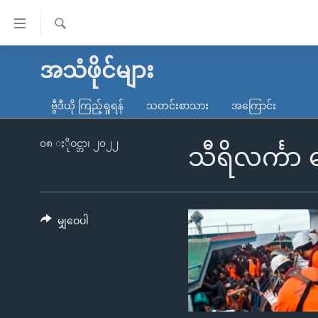
သုံး
ရ
ရှာဖွေ
လွယ်ကူ
မူလစာမျက်နှာ
အသံဖိုင်များ
ရ
စေ
မြန်မာ
လာ
ဗွီဒီယို ကြည့်ရှုရန်
သတင်းစာသား
အကြောင်း
သည့်
ဒ်
ကမ္ဘာ့သတင်းများ
Link
ဗွီဒီယို
နိုင်ငံတကာ
၀၈ ႏိုဝင္ဘာ၊ ၂၀၂၂
သီရိလင်္ကာ
များ
သတင်းလွတ်လပ်ခွင့်
အမေရိကန်
ပင်မ
ရပ်ဝန်းတခု လမ်းတခု အလွန်
တရုတ်
အကြောင်းအရာ
အင်္ဂလိပ်စာလေ့လာမယ်
အစ္စရေး-ပါလက်စတိုင်း
မျှဝေပါ
သို့
အပတ်စဉ်ကဏ္ဍများ
အမေရိကန်သုံးအီဒီယံ
ကျော်
ကြည့်
ရေဒီယိုနှင့်ရုပ်သံ အချက်အလက်များ
မကြေးမုံရဲ့ အင်္ဂလိပ်စာ
ရေဒီယို
ရန်
ရေဒီယို/တီဗွီအစီအစဉ်
ရုပ်ရှင်ထဲက အင်္ဂလိပ်စာ
တီဗွီ
ပင်မ