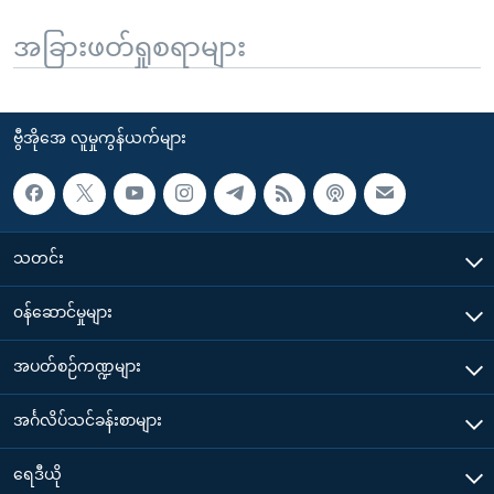
အခြားဖတ်ရှုစရာများ
ဗွီအိုအေ လူမှုကွန်ယက်များ
သတင်း
၀န်ဆောင်မှုများ
အပတ်စဉ်ကဏ္ဍများ
အင်္ဂလိပ်သင်ခန်းစာများ
ရေဒီယို