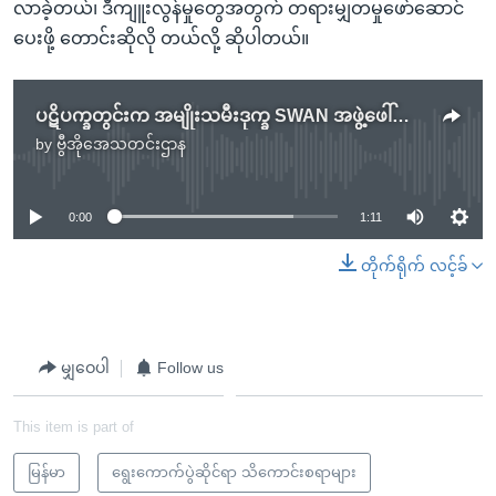
လာခဲ့တယ်၊ ဒီကျူးလွန်မှုတွေအတွက် တရားမျှတမှုဖော်ဆောင်
ပေးဖို့ တောင်းဆိုလို တယ်လို့ ဆိုပါတယ်။
ပဋိပက္ခတွင်းက အမျိုးသမီးဒုက္ခ SWAN အဖွဲ့ဖေါ်ထုတ်မည်
by
ဗွီအိုအေသတင်းဌာန
No media source currently available
0:00
1:11
တိုက်ရိုက် လင့်ခ်
မျှဝေပါ
Follow us
This item is part of
မြန်မာ
ရွေးကောက်ပွဲဆိုင်ရာ သိကောင်းစရာများ