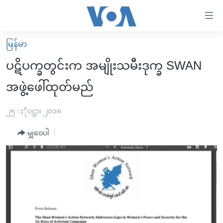
သုံး
ရ
လွယ်ကူ
မြန်မာ
မူလစာမျက်နှာ
စေ
ပဋိပက္ခတွင်းက အမျိုးသမီးဒုက္ခ SWAN
မြန်မာ
သည့်
အဖွဲ့ဖေါ်ထုတ်မည်
ကမ္ဘာ့သတင်းများ
Link
ဗွီဒီယို
နိုင်ငံတကာ
၂၅ ႏိုဝင္ဘာ၊ ၂၀၁၈
များ
သတင်းလွတ်လပ်ခွင့်
အမေရိကန်
ပင်မ
မျှဝေပါ
ရပ်ဝန်းတခု လမ်းတခု အလွန်
တရုတ်
အကြောင်းအရာ
သို့
အင်္ဂလိပ်စာလေ့လာမယ်
အစ္စရေး-ပါလက်စတိုင်း
ကျော်
အပတ်စဉ်ကဏ္ဍများ
အမေရိကန်သုံးအီဒီယံ
ကြည့်
ရေဒီယိုနှင့်ရုပ်သံ အချက်အလက်များ
မကြေးမုံရဲ့ အင်္ဂလိပ်စာ
ရေဒီယို
ရန်
ပင်မ
ရေဒီယို/တီဗွီအစီအစဉ်
ရုပ်ရှင်ထဲက အင်္ဂလိပ်စာ
တီဗွီ