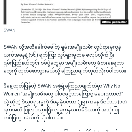
အ
သုတပဒေသာ အင်္ဂလိပ်စာ
ညွန်း
Learning English
စာမျက်နှာ
သို့
ဗွီအိုအေ လူမှုကွန်ယက်များ
SWAN
ကျော်
ကြည့်
SWAN လို့အတိုခေါက်ခေါ်တဲ့ ရှမ်းအမျိူးသမီး လှုပ်ရှားမှုကွန်
ရန်
ဘာသာစကားများ
ယက်အနေနဲ့ (၁၆) ရက်ကြာ လှုပ်ရှားမူတခု စလုပ်လိုက်ပြီး
ရှာဖွေ
ရှမ်းပြည်နယ်တွင်း စစ်ပွဲတွေမှာ အမျိုးသမီးတွေ ခံစားနေရတာ
ရန်
တွေကို ထုတ်ဖော်သွားမယ်လို့ ကြေညာချက်ထုတ်လိုက်ပါတယ်။
နေရာ
သို့
ဒီနေ့ ထုတ်ပြန်တဲ့ SWAN အဖွဲ့ရဲ့ကြေညာချက်ထဲမှာ Why No
ကျော်
Women “အမျိုးသမီးတွေ ပါဝင်ခွင့်ဘာကြောင့် မပေးရတာလဲ”
ရန်
လို့ ဆိုတဲ့ ဒီလှုပ်ရှားမှုကို ဒီနေ့ နိုဝင်ဘာ (၂၅) ကနေ ဒီဇင်ဘာ (၁၀)
ရက်အထိ ပြုလုပ်သွားပြီး လူမှုကွန်ယက်မီဒီယာကို အသုံးပြု
တင်ပြသွားမယ်လို ဆိုပါတယ်။