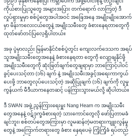
၁၉၉၁ ခုနှစ်ကနေစပြီး ကမ္ဘာပေါ်က အဖွဲ့ပေါင်းစုံနဲ့ တဦးချင်း
ကိုယ်စားပြုသူတွေ အများအပြား တက်ရောက် လာကြတဲ့ ဒီ
လှုပ်ရှားမှုမှာ စစ်ပွဲတွေအပါအဝင် အခြေအနေ အမျိုးမျိုးအောက်
မှာ မိန်းကလေးငယ်တွေနဲ့ အမျိုးသမီးတွေ ခံစားနေရတာတွေကို
ထုတ်ဖော်တင်ပြလေ့ရှိပါတယ်။
အခု ပွဲမှာလည်း မြန်မာနိုင်ငံစစ်ပွဲတွင်း ကျေးလက်ဒေသက အရပ်
သူအမျိုးသမီးတွေအနေနဲ့ ခံစားနေရတာ တွေကို လျော့ချနိုင်ဖို့
အမျိုးသမီးတွေကို ဆုံးဖြတ်ချက်တွေချရာမှာ ဘာကြောင့်ပါဝင်
ခွင့်ပေးသင့်တာ (၁၆) ချက် နဲ့ အမျိုးသမီးအခွင့်အရေးကာကွယ်
ပေးဖို့ ဘာတွေလုပ်ပေးသင့်တဲ့ အဆိုပြုချက် (၁၆) ချက်ကို လူမှု
ကွန်ယက် မီဒီယာကနေတဆင့် ပန်ကြားသွားမယ်လို့ ဆိုပါတယ်။
ဒီ SWAN အဖွဲ့ ညွန်ကြားရေးမှူး Nang Hearn က အမျိုးသမီး
တွေအနေနဲ့ ဝဋ်ဒုက္ခခံစားရတဲ့ သားကောင်တွေလို ဖော်ပြတာမခံ
ချင်ဘူး၊ စစ်တပ်တွေအကြားမှာ လူမဆန်တဲ့မတရားကျူးလွန်မှု
တွေနဲ့ အကြောက်တရားတွေ ခံစား နေရပေမဲ့ ကြံ့ကြံ့ခံ ရပ်တည်