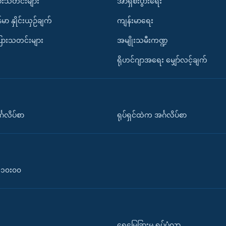
ားသတင်းများ
အာရှစီးပွားရေး
်မာ နှိုင်းယှဉ်ချက်
ကျန်းမာရေး
ပြားသတင်းများ
အမျိုးသမီးကဏ္ဍ
ရိုဟင်ဂျာအရေး မျှော်လင့်ချက်
်္ဂလိပ်စာ
ရုပ်ရှင်ထဲက အင်္ဂလိပ်စာ
၀-၁၀း၀၀
ရေမြေခြားမှ ရုပ်ပုံလွှာ