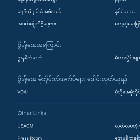
ရေဒီယို ရုပ်သံအစီအစဉ်
နိုင်ငံတကာ
အပတ်စဉ်တီဗွီမဂ္ဂဇင်း
တွေ့ဆုံမေးမြန
ဗွီအိုအေအကြောင်း
ဌာနမိတ်ဆက်
မီတာလှိုင်းမျာ
ဗွီအိုအေ မိုဘိုင်းလ်အက်ပ်များ ဒေါင်းလုတ်ယူရန်
Learning English
VOA+
ဗွီအိုအေမိုဘ
ဗွီအိုအေ လူမှုကွန်ယက်များ
Other Links
USAGM
လွတ်လပ်တဲ့
Press Room
အေမရိကန္အစိ