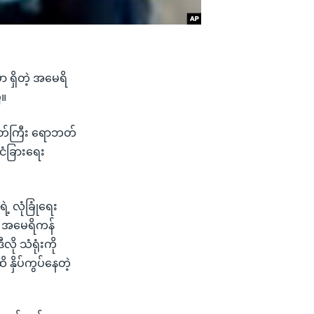
ာ ရှိတဲ့ အမေရိ
ီ။
အမတ်ကြီး ရောဘတ်
်ငံခြားရေး
့ လုံခြုံရေး
်း အမေရိကန်
ု သံရုံးကို
နှိပ်ကွပ်နေတဲ့