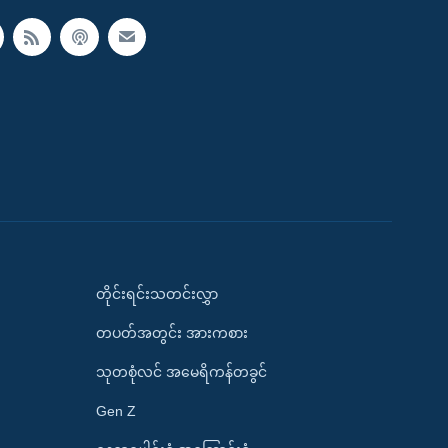
တိုင်းရင်းသတင်းလွှာ
တပတ်အတွင်း အားကစား
သုတစုံလင် အမေရိကန်တခွင်
Gen Z