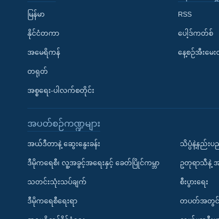
မြန်မာ
RSS
နိုင်ငံတကာ
ပေါ့ဒ်ကတ်စ်
အမေရိကန်
နေ့စဉ်အီးမေ
တရုတ်
အစ္စရေး-ပါလက်စတိုင်း
အပတ်စဉ်ကဏ္ဍများ
အယ်ဒီတာနဲ့ ဆွေးနွေးခန်း
သိပ္ပံနဲ့နည်း
ဒီမိုကရေစီ၊ လူ့အခွင့်အရေးနှင့် ခေတ်ပြိုင်ကမ္ဘာ
ဥတုရာသီနဲ့ 
သတင်းသုံးသပ်ချက်
စီးပွားရေး
ဒီမိုကရေစီရေးရာ
တပတ်အတွင်