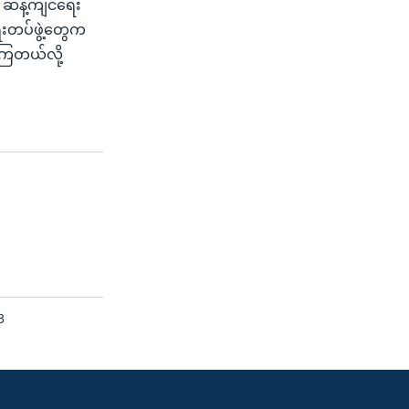
 ဆန့်ကျင်ရေး
ရေးတပ်ဖွဲ့တွေက
့ကြတယ်လို့
3