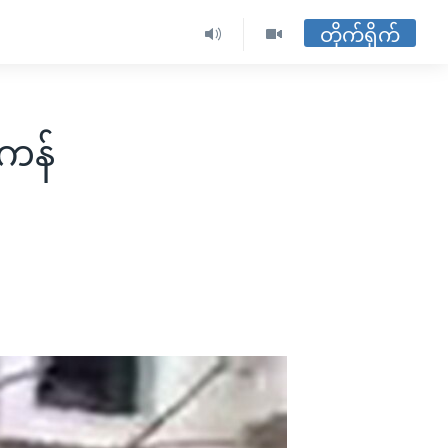
တိုက်ရိုက်
ိကန်