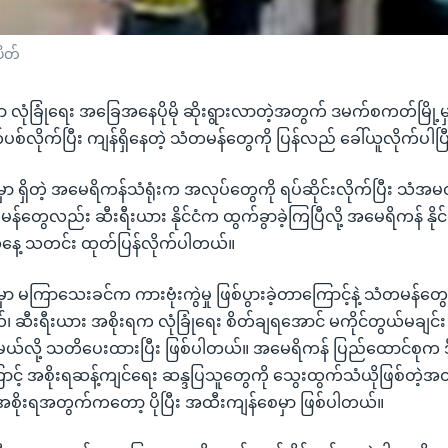
ပိတ်
ံမှာ လုံခြုံရေး အခြေအနေပိုမို ဆိုးရွားလာတဲ့အတွက် ဒမက်စကတ်မြို့မှ
တ်ပစ်လိုက်ပြီး ကျန်ရှိနေတဲ့ သံတမန်တွေကို ပြန်လည် ခေါ်ယူလိုက်ပါပြ
ှာ ရှိတဲ့ အမေရိကန်သံရုံးက အလုပ်တွေကို ရပ်ဆိုင်းလိုက်ပြီး သံ
ံတမန်တွေလည်း ဆီးရီးယား နိုင်ငံက ထွက်ခွာခဲ့ကြပြီလို့ အမေရိကန် နိုင
နေ့ သတင်း ထုတ်ပြန်လိုက်ပါတယ်။
ာ မကြာသေးခင်က ကားဗုံးကွဲမှု ဖြစ်ပွားခဲ့တာကြောင့်နဲ့ သံတမန်တွေရဲ
 ဆီးရီးယား အစိုးရက လုံခြုံရေး စိတ်ချရအောင် မကိုင်တွယ်မချင
စ်မယ်လို့ သတိပေးထားပြီး ဖြစ်ပါတယ်။ အမေရိကန် ပြည်ထောင်စုက ဒီလိ
ာင့် အစိုးရဆန့်ကျင်ရေး ဆန္ဒပြသူတွေကို သွေးထွက်သံယိုဖြစ်တဲ့အထိ 
စိုးရအတွက်ကတော့ ပိုပြီး အထီးကျန်စေမှာ ဖြစ်ပါတယ်။