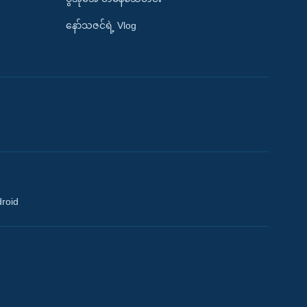
နော်သဇင်ရဲ့ Vlog
droid