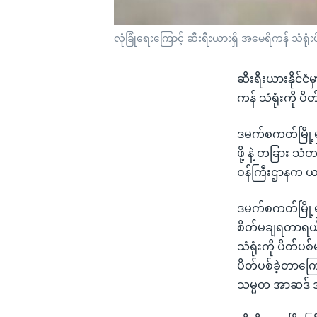
လုံခြုံရေးကြောင့် ဆီးရီးယားရှိ အမေရိကန် သံရုံး
ဆီးရီးယားနိုင်င
ကန် သံရုံးကို ပိ
ဒမက်စကတ်မြို့မ
ဖို့ နဲ့ တခြား သ
ဝန်ကြီးဌာနက ယ
ဒမက်စကတ်မြို့မှ
စိတ်မချရတာရယ်၊
သံရုံးကို ပိတ်ပ
ပိတ်ပစ်ခဲ့တာကြေ
သမ္မတ အာဆဒ် အ