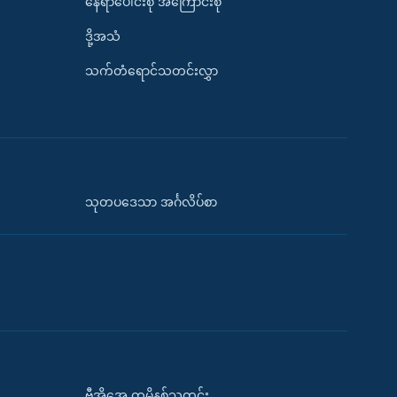
နေရာပေါင်းစုံ အကြောင်းစုံ
ဒို့အသံ
သက်တံရောင်သတင်းလွှာ
သုတပဒေသာ အင်္ဂလိပ်စာ
ဗွီအိုအေ တမိနစ်သတင်း