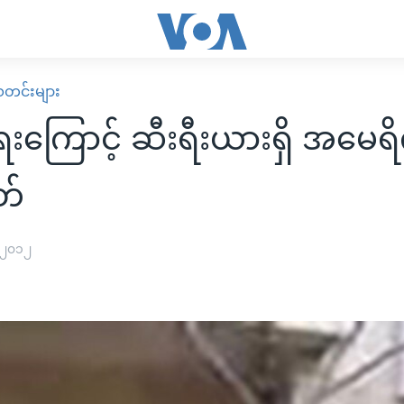
း သတင်းများ
ရေးကြောင့် ဆီးရီးယားရှိ အမေရ
တ်
 ၂၀၁၂