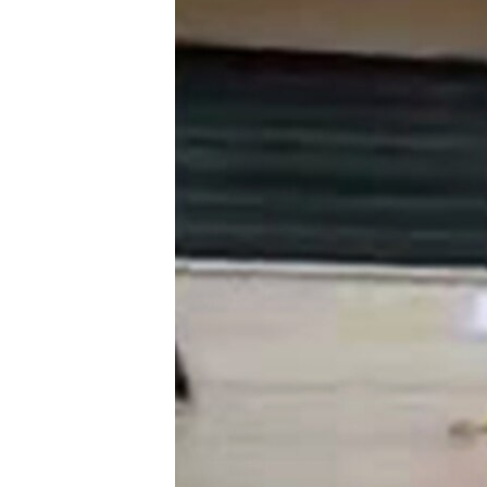
သုတပဒေသာ အင်္ဂလိပ်စာ
အ
ညွန်း
စာမျက်နှာ
သို့
ကျော်
ကြည့်
ရန်
ရှာဖွေ
ရန်
နေရာ
သို့
ကျော်
ရန်