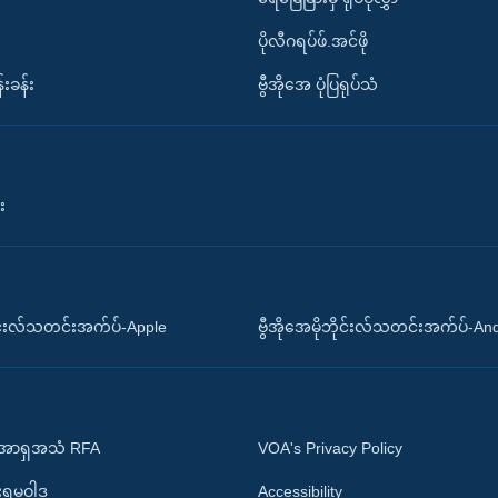
ပိုလီဂရပ်ဖ်.အင်ဖို
်းခန်း
ဗွီအိုအေ ပုံပြရုပ်သံ
း
ိုင်းလ်သတင်းအက်ပ်-Apple
ဗွီအိုအေမိုဘိုင်းလ်သတင်းအက်ပ်-An
 အာရှအသံ RFA
VOA's Privacy Policy
ုးရမူဝါဒ
Accessibility