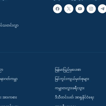
းလ်သတင်းလွှာ
ပညာ
မြန်မာပြည်မှပေးစာ
အနာဂတ်ကမ္ဘာ
မြင်ကွင်းကျယ်မှတ်စုများ
ကမ္ဘာတလွှားခရီးသွား
း အားကစား
ဒီသီတင်းပတ် အာရှနိုင်ငံရေး