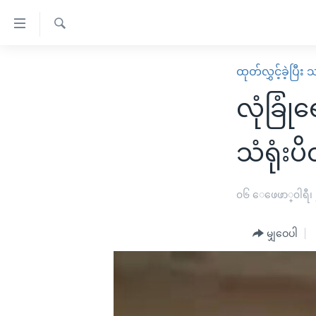
သုံး
ရ
ရှာဖွေ
လွယ်ကူ
မူလစာမျက်နှာ
ထုတ်လွှင့်ခဲ့ပြီ
ရ
စေ
မြန်မာ
လာ
လုံခြုံ
သည့်
ဒ်
ကမ္ဘာ့သတင်းများ
Link
ဗွီဒီယို
နိုင်ငံတကာ
သံရုံးပိ
များ
သတင်းလွတ်လပ်ခွင့်
အမေရိကန်
ပင်မ
ရပ်ဝန်းတခု လမ်းတခု အလွန်
တရုတ်
၀၆ ေဖေဖာ္၀ါရီ၊
အကြောင်းအရာ
အင်္ဂလိပ်စာလေ့လာမယ်
အစ္စရေး-ပါလက်စတိုင်း
သို့
မျှဝေပါ
အပတ်စဉ်ကဏ္ဍများ
အမေရိကန်သုံးအီဒီယံ
ကျော်
ကြည့်
ရေဒီယိုနှင့်ရုပ်သံ အချက်အလက်များ
မကြေးမုံရဲ့ အင်္ဂလိပ်စာ
ရေဒီယို
ရန်
ရေဒီယို/တီဗွီအစီအစဉ်
ရုပ်ရှင်ထဲက အင်္ဂလိပ်စာ
တီဗွီ
ပင်မ