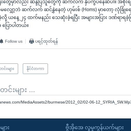
ကြီးတွေမှာလည်း ဆန္ဒပြသူတွေကို ဆက်လက် နှိပ်ကွပ်နေဆဲပါ။ အစိုးရ
ဇွဲမလျှော့ဘဲ ဆက်လက် ဆင်နွှဲနေတဲ့ ဟုမ်းစ် (Homs) မှာတော့ လုံခြုံ
ုက်ခဲ့လို့ ယနေ့ ၂၄ ထက်မနည်း သေဆုံးခဲ့ရပြီး အများအပြား ဒဏ်ရာရခဲ
ေက ပြောပါတယ်။
Follow us
ပရင့်ထုတ်ရန်
သတင်းများ
နိုင်ငံတကာ
်းများ ...
oanews.com/MediaAssets2/burmese/2012_02/02-06-12_SYRIA_SW.Mp
ုများ
ဗွီအိုအေ လူမှုကွန်ယက်များ