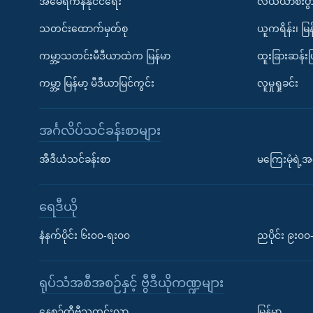
အမေရိကန်နိုင်ငံရေး
လယ်ယာစီးပွ
သတင်းထောက်မှတ်စု
ယူကရိန်း၊ မြန
ကမ္ဘာ့သတင်းမီဒီယာထဲက မြန်မာ
ထူးခြားဆန်း
ကမ္ဘာ့ မြန်မာ့ မီဒီယာမြင်ကွင်း
လူမှုရှုခင်း
အင်္ဂလိပ်သင်ခန်းစာများ
အီဒီယံသင်ခန်းစာ
မကြေးမုံရဲ့အင
ရေဒီယို
နံနက်ပိုင်း ၆း၀၀-ရး၀၀
ညပိုင်း ၉း၀
ရုပ်သံအစီအစဉ်နှင့် ဗွီဒီယိုကဏ္ဍများ
နေ့စဉ်တီဗွီသတင်းလွှာ
မြန်မာ