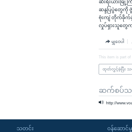
ဆီးရီးယားမြို့
ဆန္ဒပြပွဲတွေကို 
ဗုံးကျဲ တိုက်ခိ
လှုပ်ရှားသူတွ
မျှဝေပါ
This item is part of
ထုတ်လွှင့်ခဲ့ပြီး 
ဆက်စပ်သတင
http://www.v
သတင်း
၀န်ဆောင်မှ