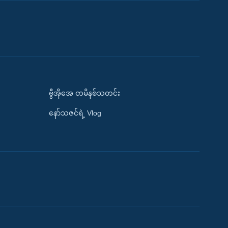
ဗွီအိုအေ တမိနစ်သတင်း
နော်သဇင်ရဲ့ Vlog