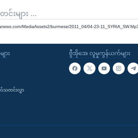
်းများ ...
oanews.com/MediaAssets2/burmese/2011_04/04-23-11_SYRIA_SW.Mp
ုများ
ဗွီအိုအေ လူမှုကွန်ယက်များ
းလ်သတင်းလွှာ