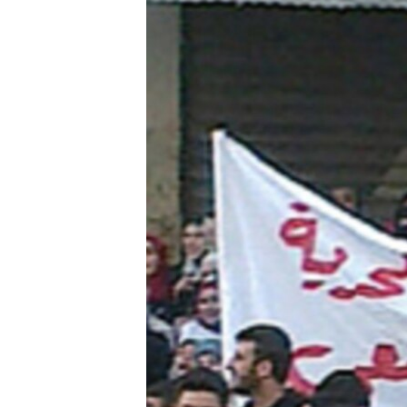
သုတပဒေသာ အင်္ဂလိပ်စာ
အ
ညွန်း
စာမျက်နှာ
သို့
ကျော်
ကြည့်
ရန်
ရှာဖွေ
ရန်
နေရာ
သို့
ကျော်
ရန်