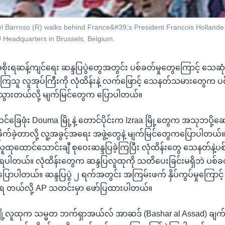
Barroso (R) walks behind France&#39;s President Francois Hollande 
U Headquarters in Brussels, Belgium.
 အစိုးရဆန့်ကျင်ရေး ဆန္ဒပြပွဲတွေအတွင်း ပစ်ခတ်မှုတွေကြောင့် သေဆု
ကြသူ လူအုပ်ကြီးကို လုံထိန်းနဲ့ လက်ဖြောင့် သေနတ်သမားတွေက ပစ်ခ
ွားတယ်လို့ မျက်မြင်တွေက ပြောပါတယ်။
င်ခြေဖုံး Douma မြို့နဲ့ တောင်ပိုင်းက Izraa မြို့တွေက အသုဘပို့
ုက်ခဲ့တာလို့ လူ့အခွင့်အရေး အဖွဲ့တွေနဲ့ မျက်မြင်တွေကပြောပါတယ်။ အ
ုထောင်သောင်းချီ စုဝေးဆန္ဒပြခဲ့ကြပြီး လုံထိန်းတွေ သေနတ်နဲ့ပစ
့ရပါတယ်။ လုံထိန်းတွေက ဆန္ဒပြလူထုကို သတိပေးခြင်းမရှိဘဲ ပစ်ခတ
ြောပါတယ်။ ဆန္ဒပြပွဲ ၂ ရက်အတွင်း အကြမ်းဖက် နှိပ်ကွပ်မှုကြောင
့ရ တယ်လို့ AP သတင်းမှာ ဖော်ပြထားပါတယ်။
လူထုက သမ္မတ ဘက်ရှာအယ်လ် အာဆဒ် (Bashar al Assad) ချက်ခ