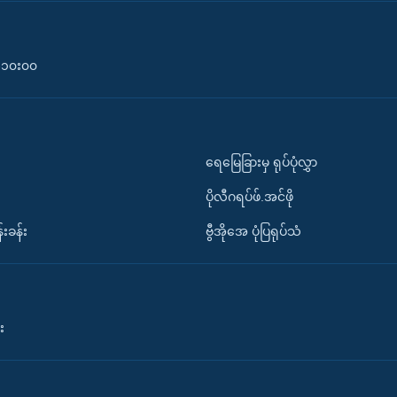
၀-၁၀း၀၀
ရေမြေခြားမှ ရုပ်ပုံလွှာ
ပိုလီဂရပ်ဖ်.အင်ဖို
်းခန်း
ဗွီအိုအေ ပုံပြရုပ်သံ
း