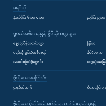
ရေဒီယို
နံနက်ပိုင်း ၆း၀၀-ရး၀၀
ညပိုင်း ၉း၀
ရုပ်သံအစီအစဉ်နှင့် ဗွီဒီယိုကဏ္ဍများ
နေ့စဉ်တီဗွီသတင်းလွှာ
မြန်မာ
ရေဒီယို ရုပ်သံအစီအစဉ်
နိုင်ငံတကာ
အပတ်စဉ်တီဗွီမဂ္ဂဇင်း
တွေ့ဆုံမေးမြန
ဗွီအိုအေအကြောင်း
ဌာနမိတ်ဆက်
မီတာလှိုင်းမျာ
ဗွီအိုအေ မိုဘိုင်းလ်အက်ပ်များ ဒေါင်းလုတ်ယူရန်
Learning English