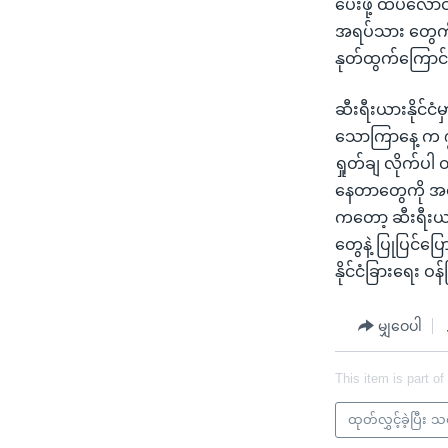
ပေးဖို့ ထပ်လောင
အရပ်သား တွေကိ
နုတ်ထွက်ကြောင
ဆီးရီးယားနိုင်ငံ
သောကြာနေ့ က ၇
ရှုတ်ချ လိုက်ပ
နေတာတွေကို အခြ
ကတော့ ဆီးရီးယ
တွေနဲ့ ပြုပြင်ပြ
နိုင်ငံခြားရေး
မျှဝေပါ
This item is part of
ထုတ်လွှင့်ခဲ့ပြီး 