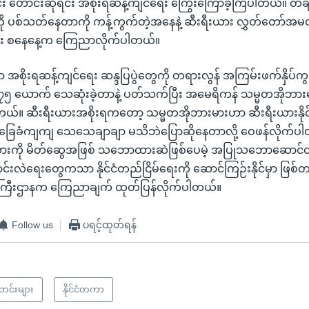
်း တောင်းဆိုရင်း အစိုးရဆန့်ကျင်ရေး ကြွေးကြော်ခဲ့ကြပါတယ်။ တချ
ု ပစ်သတ်နေတာကို ကန့်ကွက်တဲ့အနေနဲ့ ဆီးရီးယား လွှတ်တော်အမ
်း စနေနေ့က ကြေညာလိုက်ပါတယ်။
မှာ အစိုးရဆန့်ကျင်ရေး ဆန္ဒပြပွဲတွေကို တရားလွန် အကြမ်းဖက်နှိပ်ကွပ်ခ
၅ ယောက် သေဆုံးခဲ့တာနဲ့ ပတ်သက်ပြီး အမေရိကန် သမ္မတအိုဘား
ါ တယ်။ ဆီးရီးယားအစိုးရကတော့ သမ္မတအိုဘားမားဟာ ဆီးရီးယားနိုင်င
ေခံကျကျ သေသေချာချာ မသိဘဲပြောဆိုနေတာလို့ ဝေဖန်လိုက်ပါတယ်။
ားကို မိတ်ဆွေအဖြစ် သဘောထားဆဲဖြစ်ပေမဲ့ အပြုသဘောဆောင်တဲ့ 
ောင်းလဲရေးတွေကသာ နိုင်ငံတည်ငြိမ်ရေးကို ဆောင်ကြဉ်းနိုင်မှာ ဖြစ်တယ
 ဝန်ကြီးဌာနက ကြေညာချက် ထုတ်ပြန်လိုက်ပါတယ်။
Follow us
ပရင့်ထုတ်ရန်
သတင်းများ
နိုင်ငံတကာ