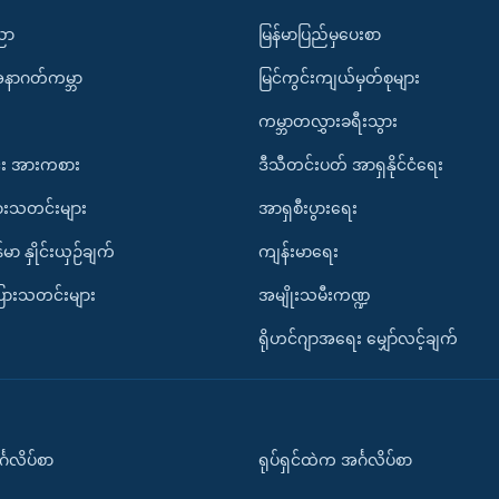
ပညာ
မြန်မာပြည်မှပေးစာ
အနာဂတ်ကမ္ဘာ
မြင်ကွင်းကျယ်မှတ်စုများ
ကမ္ဘာတလွှားခရီးသွား
း အားကစား
ဒီသီတင်းပတ် အာရှနိုင်ငံရေး
ားသတင်းများ
အာရှစီးပွားရေး
်မာ နှိုင်းယှဉ်ချက်
ကျန်းမာရေး
ပြားသတင်းများ
အမျိုးသမီးကဏ္ဍ
ရိုဟင်ဂျာအရေး မျှော်လင့်ချက်
်္ဂလိပ်စာ
ရုပ်ရှင်ထဲက အင်္ဂလိပ်စာ