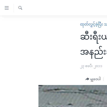
သုံး
ရ
ရှာဖွေ
လွယ်ကူ
မူလစာမျက်နှာ
ထုတ်လွှင့်ခဲ့ပြီ
ရ
စေ
မြန်မာ
လာ
ဆီးရီးယ
သည့်
ဒ်
ကမ္ဘာ့သတင်းများ
Link
ဗွီဒီယို
နိုင်ငံတကာ
အနည်းဆ
များ
သတင်းလွတ်လပ်ခွင့်
အမေရိကန်
ပင်မ
ရပ်ဝန်းတခု လမ်းတခု အလွန်
တရုတ်
၂၃ ဧၿပီ၊ ၂၀၁၁
အကြောင်းအရာ
အင်္ဂလိပ်စာလေ့လာမယ်
အစ္စရေး-ပါလက်စတိုင်း
သို့
မျှဝေပါ
အပတ်စဉ်ကဏ္ဍများ
အမေရိကန်သုံးအီဒီယံ
ကျော်
ကြည့်
ရေဒီယိုနှင့်ရုပ်သံ အချက်အလက်များ
မကြေးမုံရဲ့ အင်္ဂလိပ်စာ
ရေဒီယို
ရန်
ရေဒီယို/တီဗွီအစီအစဉ်
ရုပ်ရှင်ထဲက အင်္ဂလိပ်စာ
တီဗွီ
ပင်မ