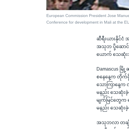
European Commission President Jose Manuel 
Conference for development in Mali at the E
ဆီရီးယားနိုင်ငံ
အသုဘ ပို့ဆောင်
ယောက် သေဆုံးသ
Damascus မြို့ဆ
စနေနေ့က တိုက်ခိ
သောကြာနေ့က လူထ
မနည်း သေဆုံးခဲ
မျက်မြင်တွေက ပ
မနည်း သေဆုံးခဲ
အသုဘလာ တချို့