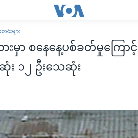
း သတင်းများ
ားမှာ စနေနေ့ပစ်ခတ်မှုကြောင့်
ုံး ၁၂ ဦးသေဆုံး