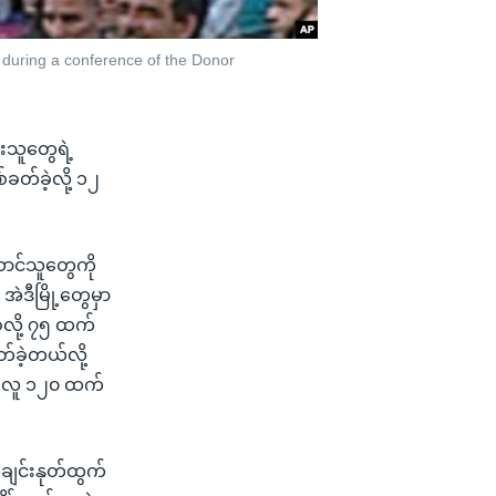
during a conference of the Donor
ံးသူတွေရဲ့
တ်ခဲ့လို့ ၁၂
ဆောင်သူတွေကို
ဲဒီမြို့တွေမှာ
်လို့ ၇၅ ထက်
်ခဲ့တယ်လို့
့် လူ ၁၂၀ ထက်
ျင်းနုတ်ထွက်