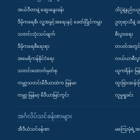
အယ်ဒီတာနဲ့ ဆွေးနွေးခန်း
သိပ္ပံနဲ့နည်း
ဒီမိုကရေစီ၊ လူ့အခွင့်အရေးနှင့် ခေတ်ပြိုင်ကမ္ဘာ
ဥတုရာသီနဲ့ 
သတင်းသုံးသပ်ချက်
စီးပွားရေး
ဒီမိုကရေစီရေးရာ
တပတ်အတွင်
အမေရိကန်နိုင်ငံရေး
လယ်ယာစီးပွ
သတင်းထောက်မှတ်စု
ယူကရိန်း၊ မြန
ကမ္ဘာ့သတင်းမီဒီယာထဲက မြန်မာ
ထူးခြားဆန်း
ကမ္ဘာ့ မြန်မာ့ မီဒီယာမြင်ကွင်း
လူမှုရှုခင်း
အင်္ဂလိပ်သင်ခန်းစာများ
အီဒီယံသင်ခန်းစာ
မကြေးမုံရဲ့အင