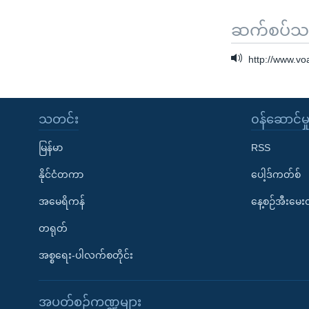
ဆက်စပ်သတင
http://www.v
သတင်း
၀န်ဆောင်မှ
မြန်မာ
RSS
နိုင်ငံတကာ
ပေါ့ဒ်ကတ်စ်
အမေရိကန်
နေ့စဉ်အီးမေ
တရုတ်
အစ္စရေး-ပါလက်စတိုင်း
အပတ်စဉ်ကဏ္ဍများ