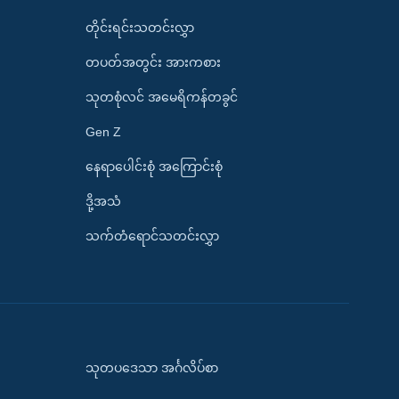
တိုင်းရင်းသတင်းလွှာ
တပတ်အတွင်း အားကစား
သုတစုံလင် အမေရိကန်တခွင်
Gen Z
နေရာပေါင်းစုံ အကြောင်းစုံ
ဒို့အသံ
သက်တံရောင်သတင်းလွှာ
သုတပဒေသာ အင်္ဂလိပ်စာ