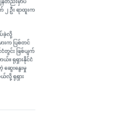
ိန်တည်းမှာပဲ
တ် ၂ ဦး ရာထူးက
ဲ့လို့
မားက ပြစ်တင်
ံတွင်း ဖြစ်ပျက်
 ရုရှားနိုင်ငံ
ဆွေးနွေးမှု
်လို့ ရုရှား