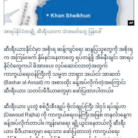
အ
သုတပဒေသာ အင်္ဂလိပ်စာ
ညွန်း
Learning English
စာမျက်နှာ
သို့
ဗွီအိုအေ လူမှုကွန်ယက်များ
အာရပ်နိုင်ငံတချို့ ဆီးရီးယားက သံအမတ်တွေ ပြန်ခေါ်
ကျော်
ကြည့်
ဆီးရီးယားနိုင်ငံမှာ အစိုးရ ဆန့်ကျင်ရေး ဆန္ဒပြသူတွေကို အစိုးရ
ရန်
ဘာသာစကားများ
က အကြမ်းဖက် နှိမ်နင်းနေတာတွေ ရပ်တန့်ဖို့ အိမ်နီးချင်း အာရပ်
ရှာဖွေ
နိုင်ငံတွေကပါ ဖိအားပေး လုပ်ဆောင်လာတဲ့အတွက်
ရန်
ကာကွယ်ရေးဝန်ကြီးကို သမ္မတ ဘာရှား အယ်လ် အာဆတ်
နေရာ
(Bashar al-Assad) က အစားထိုး ခန့်အပ်လိုက်တဲ့အကြောင်း
သို့
ဆီးရီးယား သတင်းမီဒီယာတွေမှာ ဖော်ပြထားပါတယ်။
ကျော်
ရန်
ဆီးရီးယား ပူးတွဲ စစ်ဦးစီးချုပ် ဗိုလ်ချုပ်ကြီး ဒါဝုဒ် ရပ်ချ်ဟာ
(Dawoud Rajha) ကို ကာကွယ်ရေးဝန်ကြီးအဖြစ် တနင်္လာနေ့က
ခန့်အပ်လိုက်တာပါ။ ကျန်းမာရေး ချို့ယွင်းနေတယ်လို့ ဆီးရီး
ယား မီဒီယာတွေမှာ ရေးသား ဖော်ပြထားတဲ့ ကာကွယ်ရေး