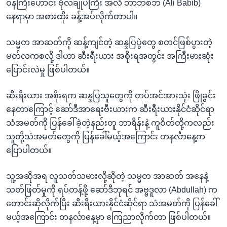
ဝန်ကြီးဟောင်း ဗိုလ်ချုပ်ကြီး အလီ ဘာဘစ်ဘ် (Ali Babib)
နေရာမှာ အစားထိုး ခန့်အပ်လိုက်တာပါ။
သမ္မတ အာဆတ်ကို ဆန့်ကျင်တဲ့ ဆန္ဒပြပွဲတွေ စတင်ဖြစ်ပွားတဲ့
မတ်လကစလို့ ဒါဟာ ဆီးရီးယား အစိုးရအတွင်း အကြီးမားဆုံး
ပြောင်းလဲမှု ဖြစ်ပါတယ်။
ဆီးရီးယား အစိုးရက ဆန္ဒပြသူတွေကို တပ်အင်အားသုံး ဖြိုခွင်း
နေတာကြောင့် ဆော်ဒီအာရေးဗီးယားက ဆီးရီးယားနိုင်ငံဆိုင်ရာ
သံအမတ်ကို ပြန်ခေါ်ခဲ့တဲ့နည်းတူ ဘာရိန်းနဲ့ ကူဝိတ်တို့ကလည်း
သူတို့သံအမတ်တွေကို ပြန်ခေါ်မယ့်အကြောင်း တနင်္လာနေ့က
ပြောပါတယ်။
သူ့အဆိုအရ လူသတ်သမားလို့ဆိုတဲ့ သမ္မတ အာဆတ် အနေနဲ့
သတ်ဖြတ်မှုကို ရပ်တန့်ဖို့ ဆော်ဒီဘုရင် အဗ္ဗဒူလာ (Abdullah) က
တောင်းဆိုလိုက်ပြီး ဆီးရီးယားနိုင်ငံဆိုင်ရာ သံအမတ်ကို ပြန်ခေါ်
မယ့်အကြောင်း တနင်္လာနေ့မှာ ကြေညာလိုက်တာ ဖြစ်ပါတယ်။