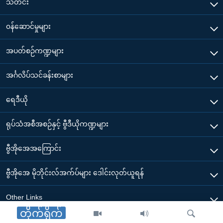
သတင်း
၀န်ဆောင်မှုများ
အပတ်စဉ်ကဏ္ဍများ
အင်္ဂလိပ်သင်ခန်းစာများ
ရေဒီယို
ရုပ်သံအစီအစဉ်နှင့် ဗွီဒီယိုကဏ္ဍများ
ဗွီအိုအေအကြောင်း
ဗွီအိုအေ မိုဘိုင်းလ်အက်ပ်များ ဒေါင်းလုတ်ယူရန်
Other Links
တိုက်ရိုက်