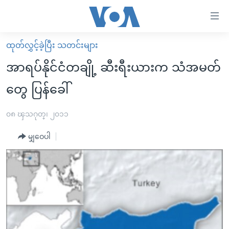
သုံး
ရ
လွယ်ကူ
ထုတ်လွှင့်ခဲ့ပြီး သတင်းများ
မူလစာမျက်နှာ
စေ
အာရပ်နိုင်ငံတချို့ ဆီးရီးယားက သံအမတ်
မြန်မာ
သည့်
တွေ ပြန်ခေါ်
ကမ္ဘာ့သတင်းများ
Link
ဗွီဒီယို
နိုင်ငံတကာ
၀၈ ၾသဂုတ္၊ ၂၀၁၁
များ
သတင်းလွတ်လပ်ခွင့်
အမေရိကန်
ပင်မ
မျှဝေပါ
ရပ်ဝန်းတခု လမ်းတခု အလွန်
တရုတ်
အကြောင်းအရာ
သို့
အင်္ဂလိပ်စာလေ့လာမယ်
အစ္စရေး-ပါလက်စတိုင်း
ကျော်
အပတ်စဉ်ကဏ္ဍများ
အမေရိကန်သုံးအီဒီယံ
ကြည့်
ရေဒီယိုနှင့်ရုပ်သံ အချက်အလက်များ
မကြေးမုံရဲ့ အင်္ဂလိပ်စာ
ရေဒီယို
ရန်
ပင်မ
ရေဒီယို/တီဗွီအစီအစဉ်
ရုပ်ရှင်ထဲက အင်္ဂလိပ်စာ
တီဗွီ