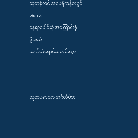
သုတစုံလင် အမေရိကန်တခွင်
Gen Z
နေရာပေါင်းစုံ အကြောင်းစုံ
ဒို့အသံ
သက်တံရောင်သတင်းလွှာ
သုတပဒေသာ အင်္ဂလိပ်စာ