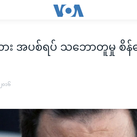
ယား အပစ်ရပ် သဘောတူမှု စိန်ခ
 ၂၀၁၆