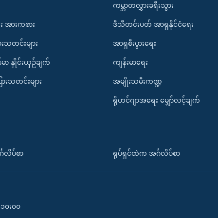
ကမ္ဘာတလွှားခရီးသွား
း အားကစား
ဒီသီတင်းပတ် အာရှနိုင်ငံရေး
ားသတင်းများ
အာရှစီးပွားရေး
်မာ နှိုင်းယှဉ်ချက်
ကျန်းမာရေး
ပြားသတင်းများ
အမျိုးသမီးကဏ္ဍ
ရိုဟင်ဂျာအရေး မျှော်လင့်ချက်
်္ဂလိပ်စာ
ရုပ်ရှင်ထဲက အင်္ဂလိပ်စာ
၀-၁၀း၀၀