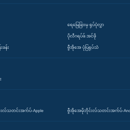
ရေမြေခြားမှ ရုပ်ပုံလွှာ
ပိုလီဂရပ်ဖ်.အင်ဖို
်းခန်း
ဗွီအိုအေ ပုံပြရုပ်သံ
း
ိုင်းလ်သတင်းအက်ပ်-Apple
ဗွီအိုအေမိုဘိုင်းလ်သတင်းအက်ပ်-An