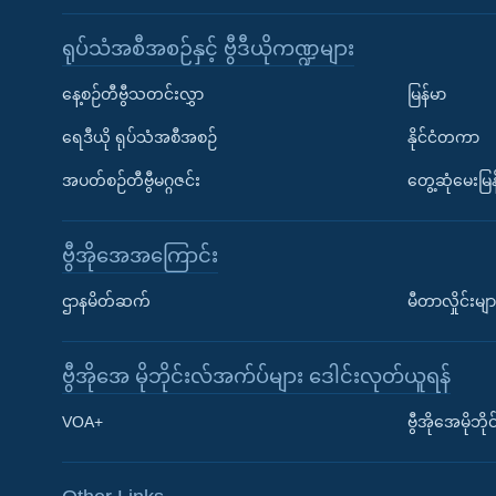
ရုပ်သံအစီအစဉ်နှင့် ဗွီဒီယိုကဏ္ဍများ
နေ့စဉ်တီဗွီသတင်းလွှာ
မြန်မာ
ရေဒီယို ရုပ်သံအစီအစဉ်
နိုင်ငံတကာ
အပတ်စဉ်တီဗွီမဂ္ဂဇင်း
တွေ့ဆုံမေးမြန
ဗွီအိုအေအကြောင်း
ဌာနမိတ်ဆက်
မီတာလှိုင်းမျာ
ဗွီအိုအေ မိုဘိုင်းလ်အက်ပ်များ ဒေါင်းလုတ်ယူရန်
Learning English
VOA+
ဗွီအိုအေမိုဘ
ဗွီအိုအေ လူမှုကွန်ယက်များ