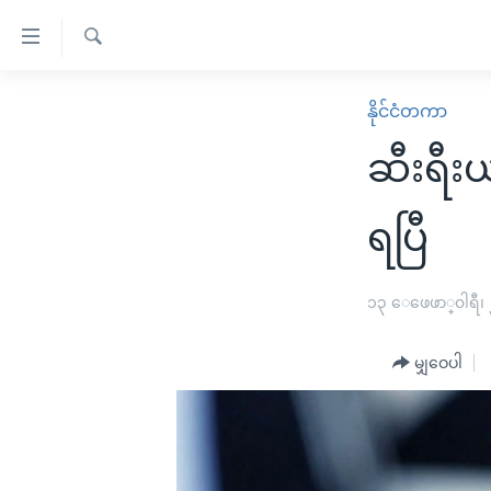
သုံး
ရ
ရှာဖွေ
လွယ်ကူ
မူလစာမျက်နှာ
နိုင်ငံတကာ
ရ
စေ
မြန်မာ
လာ
ဆီးရီး
သည့်
ဒ်
ကမ္ဘာ့သတင်းများ
Link
ဗွီဒီယို
နိုင်ငံတကာ
ရပြီ
များ
သတင်းလွတ်လပ်ခွင့်
အမေရိကန်
ပင်မ
ရပ်ဝန်းတခု လမ်းတခု အလွန်
တရုတ်
၁၃ ေဖေဖာ္၀ါရီ၊
အကြောင်းအရာ
အင်္ဂလိပ်စာလေ့လာမယ်
အစ္စရေး-ပါလက်စတိုင်း
သို့
မျှဝေပါ
အပတ်စဉ်ကဏ္ဍများ
အမေရိကန်သုံးအီဒီယံ
ကျော်
ကြည့်
ရေဒီယိုနှင့်ရုပ်သံ အချက်အလက်များ
မကြေးမုံရဲ့ အင်္ဂလိပ်စာ
ရေဒီယို
ရန်
ရေဒီယို/တီဗွီအစီအစဉ်
ရုပ်ရှင်ထဲက အင်္ဂလိပ်စာ
တီဗွီ
ပင်မ