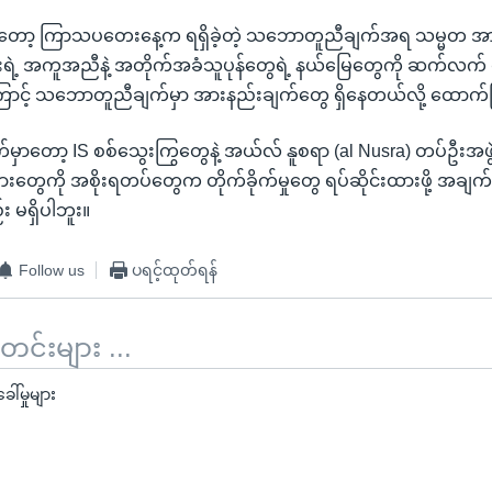
့ ကြာသပတေးနေ့က ရရှိခဲ့တဲ့ သဘောတူညီချက်အရ သမ္မတ အာဆဒ်
ားရဲ့ အကူအညီနဲ့ အတိုက်အခံသူပုန်တွေရဲ့ နယ်မြေတွေကို ဆက်လက် တိ
ြောင့် သဘောတူညီချက်မှာ အားနည်းချက်တွေ ရှိနေတယ်လို့ ထော
ာတော့ IS စစ်သွေးကြွတွေနဲ့ အယ်လ် နူစရာ (al Nusra) တပ်ဦးအဖ
ွေကို အစိုးရတပ်တွေက တိုက်ခိုက်မှုတွေ ရပ်ဆိုင်းထားဖို့ အချက်
 မရှိပါဘူး။
Follow us
ပရင့်ထုတ်ရန်
်းများ ...
ါ်မှုများ