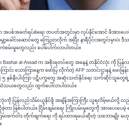
ငံမှာ အပစ်အခတ်ရပ်စဲရေး တပတ်အတွင်းမှာ လုပ်နိုင်အောင် ဖိအားပေ
မ္ဘာ့ခေါင်းဆောင်တွေ ကြေညာလိုက် အပြီး နာရီပိုင်းအတွင်းမှာပဲ၊ 
 အကဲစမ်းမှုတွေလည်း ပေါ်ပေါက်လာပါတယ်။
Bashar al-Assad က အစိုးရတပ်တွေ အနေနဲ့ တနိုင်ငံလုံး ကို ပြန်လည် 
 အကြောင်း သောကြာနေ့က ဖော်ပြ လိုက်တဲ့ AFP သတင်းဌာနနဲ့ မေးမြန်
 ၅ နှစ်နီးပါးကြာ ပဋိပက္ခတွေ အဆုံးသတ်နိုင်ရေး သက်ဆိုင်သူတွေရဲ
 သံသယတွေလည်း ထွက်ပေါ်လာပါတယ်။
းကို ပြန်လည်သိမ်းယူနိုင်ဖို့ အချိန်အကြာကြီး ယူရလိမ့်မယ်လို့ လ
့တာ ဖြစ်ပါတယ်။ ငြိမ်းချမ်းရေး ကြိုးပမ်းမှုတွေကို အားပေးပေမဲ့ စေ့စ
မ်းဖက်ဝါဒ တိုက်ဖျက်ရေး ကို ရပ်ထားရမယ်ဆိုတဲ့ သဘောမျိုး မဟု
။