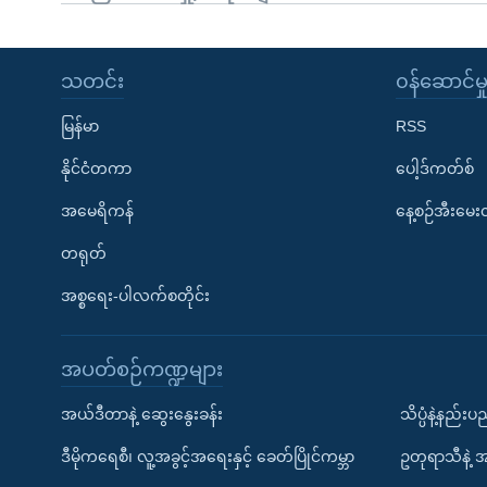
သတင်း
၀န်ဆောင်မှ
မြန်မာ
RSS
နိုင်ငံတကာ
ပေါ့ဒ်ကတ်စ်
အမေရိကန်
နေ့စဉ်အီးမေ
တရုတ်
အစ္စရေး-ပါလက်စတိုင်း
အပတ်စဉ်ကဏ္ဍများ
အယ်ဒီတာနဲ့ ဆွေးနွေးခန်း
သိပ္ပံနဲ့နည်း
ဒီမိုကရေစီ၊ လူ့အခွင့်အရေးနှင့် ခေတ်ပြိုင်ကမ္ဘာ
ဥတုရာသီနဲ့ 