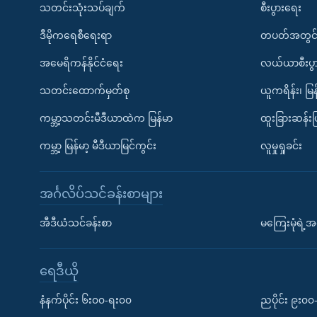
သတင်းသုံးသပ်ချက်
စီးပွားရေး
ဒီမိုကရေစီရေးရာ
တပတ်အတွင်
အမေရိကန်နိုင်ငံရေး
လယ်ယာစီးပွ
သတင်းထောက်မှတ်စု
ယူကရိန်း၊ မြန
ကမ္ဘာ့သတင်းမီဒီယာထဲက မြန်မာ
ထူးခြားဆန်း
ကမ္ဘာ့ မြန်မာ့ မီဒီယာမြင်ကွင်း
လူမှုရှုခင်း
အင်္ဂလိပ်သင်ခန်းစာများ
အီဒီယံသင်ခန်းစာ
မကြေးမုံရဲ့အင
ရေဒီယို
နံနက်ပိုင်း ၆း၀၀-ရး၀၀
ညပိုင်း ၉း၀