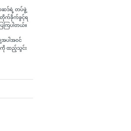
ရဲ့ တပ်ဖွဲ့
ုက်ခိုက်ခွင့်ရ
က်ပြကြပါတယ်။
ွဲ့အပါအဝင်
ကို ထည့်သွင်း