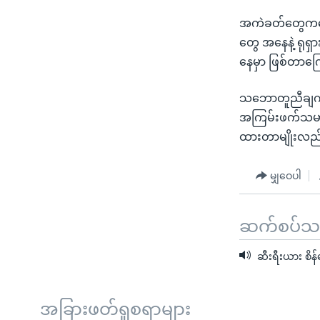
အကဲခတ်တွေကတော
တွေ အနေနဲ့ ရုရှ
နေမှာ ဖြစ်တာက
သဘောတူညီချက်မှ
အကြမ်းဖက်သမားတ
ထားတာမျိုးလည်း
မျှဝေပါ
ဆက်စပ်သတင
ဆီးရီးယား စိန်ခေ
အခြားဖတ်ရှုစရာများ