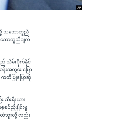
းဖို့ သဘောတူညီ
ဒီသဘောတူညီချက်
သိမ်းပိုက်နိုင်
းခန်းအတွင်း ပြော
့ ကတိပြုပြောဆို
ည်း ဆီးရီးယား
ပ်ညှိနှိုင်းမှု
တ်ဘူးလို့ လည်း