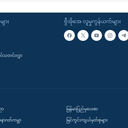
ုများ
ဗွီအိုအေ လူမှုကွန်ယက်များ
းလ်သတင်းလွှာ
ပညာ
မြန်မာပြည်မှပေးစာ
အနာဂတ်ကမ္ဘာ
မြင်ကွင်းကျယ်မှတ်စုများ