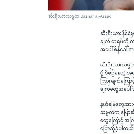
ဆီးရီးယားသမ္မတ Bashar al-Assad
ဆီးရီးယားနိုင်
ချက် တရပ်ကို က
အပေါ် စိန်ခေါ်
ဆီးရီးယားသမ္မတ 
ဖို့ စီစဉ်နေတဲ့
ကြားချက်ကြောင့်
ချက်တွေအပေါ်
နယ်မြေတွေအားလုံ
သမ္မတက ပြောဆိုခဲ
တွေကြောင့် အကြ
ပြောဆိုခဲ့ပါတယ်