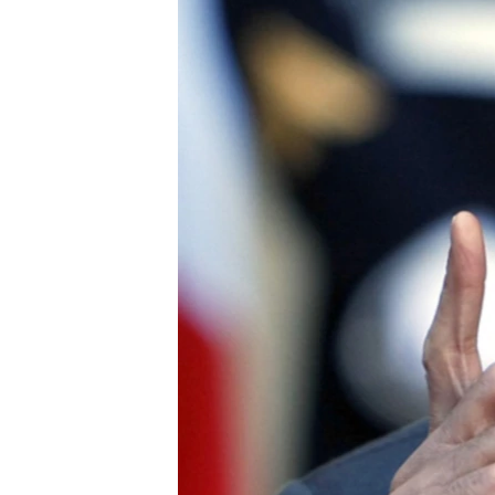
သုတပဒေသာ အင်္ဂလိပ်စာ
အ
ညွန်း
စာမျက်နှာ
သို့
ကျော်
ကြည့်
ရန်
ရှာဖွေ
ရန်
နေရာ
သို့
ကျော်
ရန်