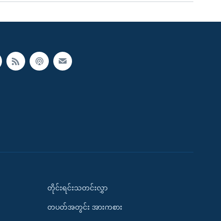
တိုင်းရင်းသတင်းလွှာ
တပတ်အတွင်း အားကစား