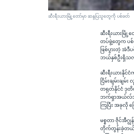
ဆီးရီးယားမြို့တော်မှာ ဆန္ဒပြသူတွေကို ပစ်ခတ်
ဆီးရီးယားမြို့
တပ်ဖွဲ့တွေက ပစ
ဖြစ်ပွားတဲ့ အဲဒီ
ဘယ်နှစ်ဦးရှိ
ဆီးရီးယားနိုင်ငံ
ငြိမ်းချမ်းချမ်း
တရုတ်နိုင်ငံ ဒုတ
ဘက်ရှာအယ်လ်အာဆဒ်
ကြပြီး အခုလို ပ
မစ္စတာ ဇိုင်အီဂ
တိုက်တွန်းခဲ့တယ