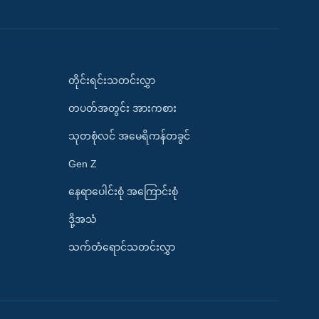
တိုင်းရင်းသတင်းလွှာ
တပတ်အတွင်း အားကစား
သုတစုံလင် အမေရိကန်တခွင်
Gen Z
နေရာပေါင်းစုံ အကြောင်းစုံ
ဒို့အသံ
သက်တံရောင်သတင်းလွှာ