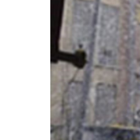
သုတပဒေသာ အင်္ဂလိပ်စာ
အ
ညွန်း
စာမျက်နှာ
သို့
ကျော်
ကြည့်
ရန်
ရှာဖွေ
ရန်
နေရာ
သို့
ကျော်
ရန်