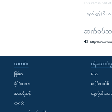
This item is part of
ထုတ်လွှင့်ခဲ့ပြီး 
ဆက်စပ်သတင
http://www.v
သတင်း
၀န်ဆောင်မှ
မြန်မာ
RSS
နိုင်ငံတကာ
ပေါ့ဒ်ကတ်စ်
အမေရိကန်
နေ့စဉ်အီးမေ
တရုတ်