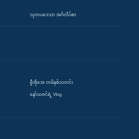
သုတပဒေသာ အင်္ဂလိပ်စာ
ဗွီအိုအေ တမိနစ်သတင်း
နော်သဇင်ရဲ့ Vlog