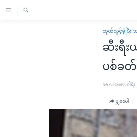
သုံး
ရ
ရှာဖွေ
လွယ်ကူ
မူလစာမျက်နှာ
ထုတ်လွှင့်ခဲ့ပြီ
ရ
စေ
မြန်မာ
လာ
ဆီးရီးယ
သည့်
ဒ်
ကမ္ဘာ့သတင်းများ
Link
ဗွီဒီယို
နိုင်ငံတကာ
ပစ်ခတ်
များ
သတင်းလွတ်လပ်ခွင့်
အမေရိကန်
ပင်မ
ရပ်ဝန်းတခု လမ်းတခု အလွန်
တရုတ်
၁၈ ေဖေဖာ္၀ါရီ၊
အကြောင်းအရာ
အင်္ဂလိပ်စာလေ့လာမယ်
အစ္စရေး-ပါလက်စတိုင်း
သို့
မျှဝေပါ
အပတ်စဉ်ကဏ္ဍများ
အမေရိကန်သုံးအီဒီယံ
ကျော်
ကြည့်
ရေဒီယိုနှင့်ရုပ်သံ အချက်အလက်များ
မကြေးမုံရဲ့ အင်္ဂလိပ်စာ
ရေဒီယို
ရန်
ရေဒီယို/တီဗွီအစီအစဉ်
ရုပ်ရှင်ထဲက အင်္ဂလိပ်စာ
တီဗွီ
ပင်မ