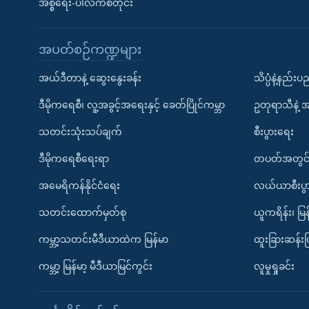
အစ္စရေး-ပါလက်စတိုင်း
အပတ်စဉ်ကဏ္ဍများ
အယ်ဒီတာနဲ့ ဆွေးနွေးခန်း
သိပ္ပံနဲ့နည်း
ဒီမိုကရေစီ၊ လူ့အခွင့်အရေးနှင့် ခေတ်ပြိုင်ကမ္ဘာ
ဥတုရာသီနဲ့ 
သတင်းသုံးသပ်ချက်
စီးပွားရေး
ဒီမိုကရေစီရေးရာ
တပတ်အတွင်
အမေရိကန်နိုင်ငံရေး
လယ်ယာစီးပွ
သတင်းထောက်မှတ်စု
ယူကရိန်း၊ မြန
ကမ္ဘာ့သတင်းမီဒီယာထဲက မြန်မာ
ထူးခြားဆန်း
ကမ္ဘာ့ မြန်မာ့ မီဒီယာမြင်ကွင်း
လူမှုရှုခင်း