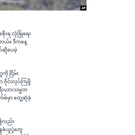
ုးရ လုံခြုံရေး
ါတယ်။ ဒီကနေ့
်ဆိုပေမဲ့
ို ငြိမ်း
ိုင်းလုပ်ကြဖို့
ဆီးရီးယားသမ္မတ
စ်မှာ တွေ့ဆုံခဲ့
ို့လည်း
ဒခံယူပွဲတွေ