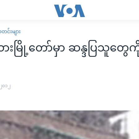
း သတင်းများ
ားမြို့တော်မှာ ဆန္ဒပြသူတွေကိ
 ၂၀၁၂