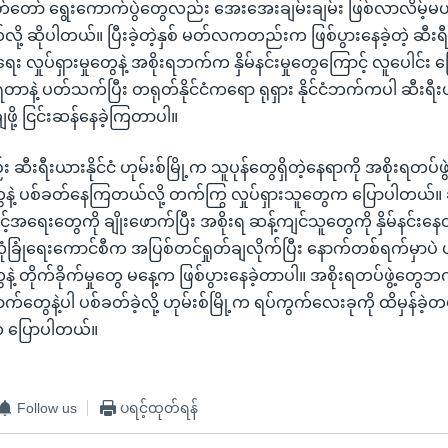
်တော် ရွေးကောက်ပွဲတွေလည်း အေးအေးချမ်းချမ်း ဖြစ်လာလိမ့်မယ်လိ
လို့ ဆိုပါတယ်။ ပြီးခဲ့တဲ့နှစ် မတ်လကတည်းက ဖြစ်ပွားနေခဲ့တဲ့ ဆီးရီ
ေး လှုပ်ရှားမှုတွေနဲ့ အစိုးရဘက်က နှိမ်နင်းမှုတွေကြောင့် လူပေါင်း
ရတာနဲ့ ပတ်သက်ပြီး တရုတ်နိုင်ငံကရော ရုရှား နိုင်ငံဘက်ကပါ ဆီးရီ
ျဖို့ ငြင်းဆန်နေခဲ့ကြတာပါ။
ဆီးရီးယားနိုင်ငံ ဟုမ်းစ်မြို့က သူပုန်တွေရှိတဲ့နေရာကို အစိုးရတပ်ဖ
နဲ့ ပစ်ခတ်နေကြတယ်လို့ တက်ကြွ လှုပ်ရှားသူတွေက ပြောပါတယ်။ 
့်အရေးတွေကို ချိုးဖောက်ပြီး အစိုးရ ဆန့်ကျင်သူတွေကို နှိမ်နင်း
ုံခြုံရေးကောင်စီက အပြစ်တင်ရှုတ်ချလိုက်ပြီး နောက်တစ်ရက်မှာပဲ ဟုမ
့ တိုက်ခိုက်မှုတွေ မနေ့က ဖြစ်ပွားနေခဲ့တာပါ။ အစိုးရတပ်ဖွဲ့တွ
က်တွေနဲ့ပါ ပစ်ခတ်ခဲ့လို့ ဟုမ်းစ်မြို့က ရပ်ကွက်လေးခုကို ထိမှန်ခဲ့
ေက ပြောပါတယ်။
Follow us
ပရင့်ထုတ်ရန်