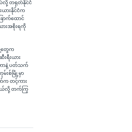
ု့ တရုတ်နိုင်ငံ
းယားနိုင်ငံက
 ခြောက်ထောင်
းယားအစိုးရကို
ွဲ့တွေက
ဆီးရီးယား
နေတာနဲ့ ပတ်သက်
်းစ်မြို့မှာ
ေဘက်က တင့်ကား
တယ်လို့ တက်ကြွ