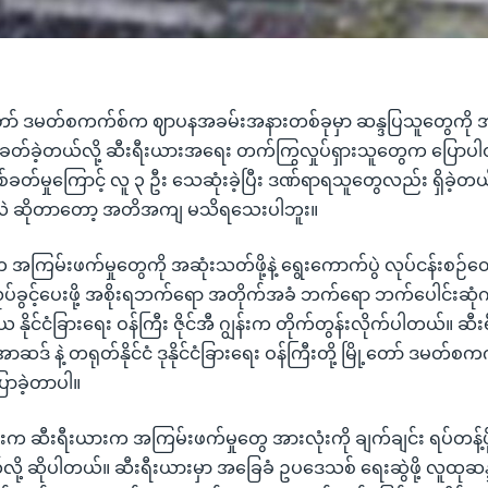
တော် ဒမတ်စကက်စ်က ဈာပနအခမ်းအနားတစ်ခုမှာ ဆန္ဒပြသူတွေကို အစိ
်ခတ်ခဲ့တယ်လို့ ဆီးရီးယားအရေး တက်ကြွလှုပ်ရှားသူတွေက ပြောပ
ပစ်ခတ်မှုကြောင့် လူ ၃ ဦး သေဆုံးခဲ့ပြီး ဒဏ်ရာရသူတွေလည်း ရှိခဲ့တယ
သလဲ ဆိုတာတော့ အတိအကျ မသိရသေးပါဘူး။
က အကြမ်းဖက်မှုတွေကို အဆုံးသတ်ဖို့နဲ့ ရွေးကောက်ပွဲ လုပ်ငန်းစဉ်တွေက
 လုပ်ခွင့်ပေးဖို့ အစိုးရဘက်ရော အတိုက်အခံ ဘက်ရော ဘက်ပေါင်းဆုံက ဝ
ိယ နိုင်ငံခြားရေး ဝန်ကြီး ဇိုင်အီ ဂျွန်းက တိုက်တွန်းလိုက်ပါတယ်။ 
 နဲ့ တရုတ်နိုင်ငံ ဒုနိုင်ငံခြားရေး ဝန်ကြီးတို့ မြို့တော် ဒမတ်စကက်
ြောခဲ့တာပါ။
ျွန်းက ဆီးရီးယားက အကြမ်းဖက်မှုတွေ အားလုံးကို ချက်ချင်း ရပ်တန့်ဖ
်လို့ ဆိုပါတယ်။ ဆီးရီးယားမှာ အခြေခံ ဥပဒေသစ် ရေးဆွဲဖို့ လူထုဆန္