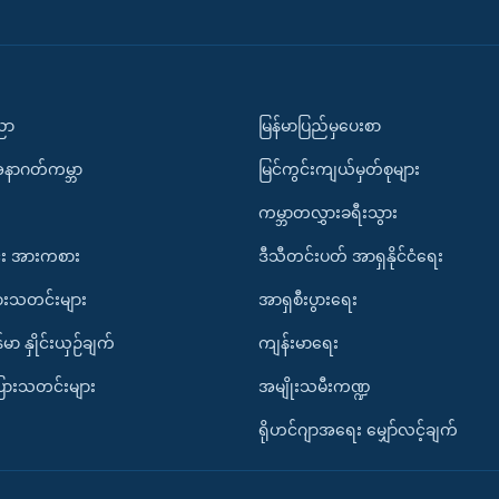
ပညာ
မြန်မာပြည်မှပေးစာ
အနာဂတ်ကမ္ဘာ
မြင်ကွင်းကျယ်မှတ်စုများ
ကမ္ဘာတလွှားခရီးသွား
း အားကစား
ဒီသီတင်းပတ် အာရှနိုင်ငံရေး
ားသတင်းများ
အာရှစီးပွားရေး
်မာ နှိုင်းယှဉ်ချက်
ကျန်းမာရေး
ပြားသတင်းများ
အမျိုးသမီးကဏ္ဍ
ရိုဟင်ဂျာအရေး မျှော်လင့်ချက်