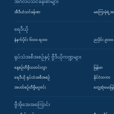
အင်္ဂလိပ်သင်ခန်းစာများ
အီဒီယံသင်ခန်းစာ
မကြေးမုံရဲ့အင
ရေဒီယို
နံနက်ပိုင်း ၆း၀၀-ရး၀၀
ညပိုင်း ၉း၀
ရုပ်သံအစီအစဉ်နှင့် ဗွီဒီယိုကဏ္ဍများ
နေ့စဉ်တီဗွီသတင်းလွှာ
မြန်မာ
ရေဒီယို ရုပ်သံအစီအစဉ်
နိုင်ငံတကာ
အပတ်စဉ်တီဗွီမဂ္ဂဇင်း
တွေ့ဆုံမေးမြန
ဗွီအိုအေအကြောင်း