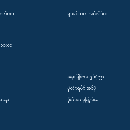
်္ဂလိပ်စာ
ရုပ်ရှင်ထဲက အင်္ဂလိပ်စာ
၀-၁၀း၀၀
ရေမြေခြားမှ ရုပ်ပုံလွှာ
ပိုလီဂရပ်ဖ်.အင်ဖို
်းခန်း
ဗွီအိုအေ ပုံပြရုပ်သံ