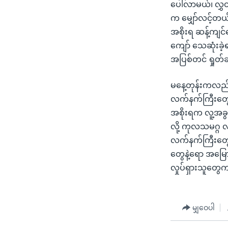
ပေါ်လာမယ်၊ လွှတ
က မျှော်လင့်တယ်
အစိုးရ ဆန့်ကျင်ရ
ကျော် သေဆုံးခဲ့
အပြစ်တင် ရှုတ်ခ
မနေ့တုန်းကလည်း 
လက်နက်ကြီးတွေ
အစိုးရက လူ့အခွင
လို့ ကုလသမဂ္ဂ လ
လက်နက်ကြီးတွေနဲ
တွေနဲ့ရော အမြော
လှုပ်ရှားသူတွ
မျှဝေပါ