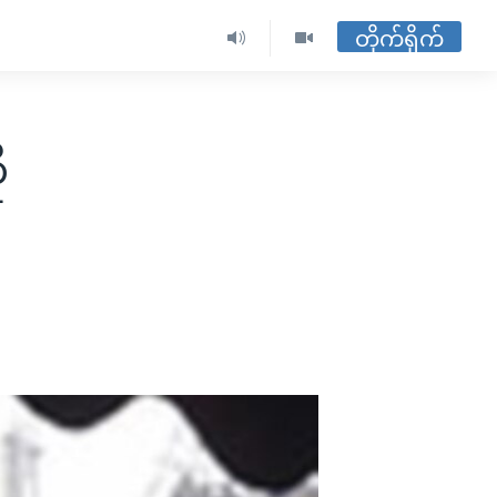
တိုက်ရိုက်
ု