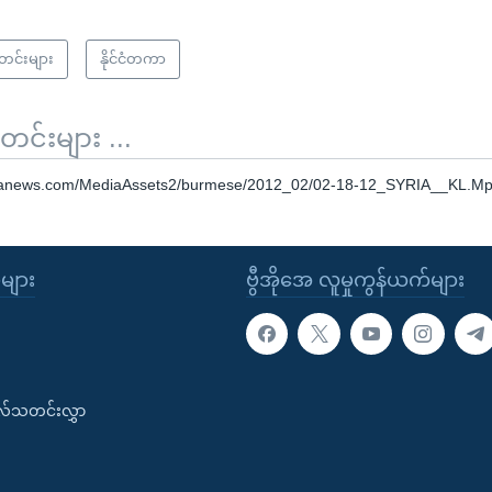
သတင်းများ
နိုင်ငံတကာ
်းများ ...
oanews.com/MediaAssets2/burmese/2012_02/02-18-12_SYRIA__KL.M
ုများ
ဗွီအိုအေ လူမှုကွန်ယက်များ
းလ်သတင်းလွှာ