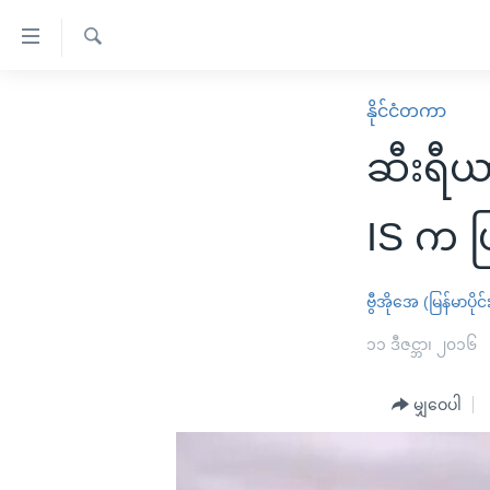
သုံး
ရ
ရှာဖွေ
လွယ်ကူ
မူလစာမျက်နှာ
နိုင်ငံတကာ
ရ
စေ
မြန်မာ
လာ
ဆီးရီယ
သည့်
ဒ်
ကမ္ဘာ့သတင်းများ
Link
ဗွီဒီယို
နိုင်ငံတကာ
IS က ပ
များ
သတင်းလွတ်လပ်ခွင့်
အမေရိကန်
ပင်မ
ရပ်ဝန်းတခု လမ်းတခု အလွန်
တရုတ်
ဗွီအိုအေ (မြန်မာပိုင်
အကြောင်းအရာ
အင်္ဂလိပ်စာလေ့လာမယ်
အစ္စရေး-ပါလက်စတိုင်း
၁၁ ဒီဇင္ဘာ၊ ၂၀၁၆
သို့
အပတ်စဉ်ကဏ္ဍများ
အမေရိကန်သုံးအီဒီယံ
ကျော်
မျှဝေပါ
ကြည့်
ရေဒီယိုနှင့်ရုပ်သံ အချက်အလက်များ
မကြေးမုံရဲ့ အင်္ဂလိပ်စာ
ရေဒီယို
ရန်
ရေဒီယို/တီဗွီအစီအစဉ်
ရုပ်ရှင်ထဲက အင်္ဂလိပ်စာ
တီဗွီ
ပင်မ