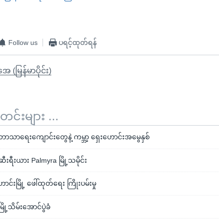
Follow us
ပရင့်ထုတ်ရန်
ုအေ (မြန်မာပိုင်း)
်းများ ...
ဘာသာရေးကျောင်းတွေနဲ့ ကမ္ဘာ့ ရှေးဟောင်းအမွေနှစ်
းရီးယား Palmyra မြို့သမိုင်း
င်းမြို့ ဖေါ်ထုတ်ရေး ကြိုးပမ်းမှု
ို့သိမ်းအောင်ပွဲခံ