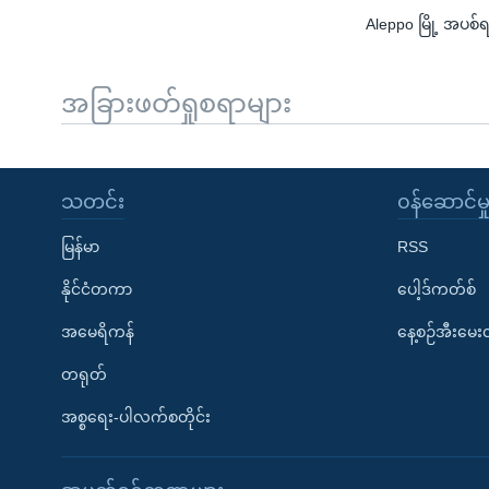
Aleppo မြို့ အပစ်ရ
အခြားဖတ်ရှုစရာများ
သတင်း
၀န်ဆောင်မှ
မြန်မာ
RSS
နိုင်ငံတကာ
ပေါ့ဒ်ကတ်စ်
အမေရိကန်
နေ့စဉ်အီးမေ
တရုတ်
အစ္စရေး-ပါလက်စတိုင်း