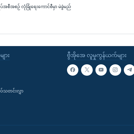
ပ်အစီအစဉ် လုံခြုံရေးကောင်စီမှာ မဲခွဲမည်
ုများ
ဗွီအိုအေ လူမှုကွန်ယက်များ
းလ်သတင်းလွှာ