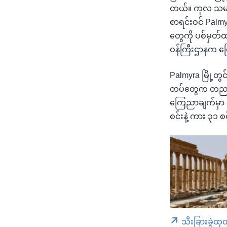
တယ်။ ကုလ သမဂ္ဂ 
စာရင်းဝင် Palmy
တွေကို ပစ်မှတ်ထ
ဝန်ကြီးဌာနက 
Palmyra မြို့တ
တပ်တွေက တညလုံ
ကြေညာချက်မှာ ဖေ
စင်းနဲ့ ကား ၃၁ စ
သီးခြားခွဲထု