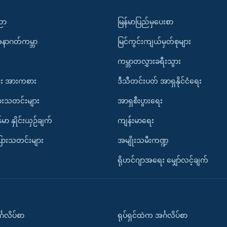
ပညာ
မြန်မာပြည်မှပေးစာ
အနာဂတ်ကမ္ဘာ
မြင်ကွင်းကျယ်မှတ်စုများ
ကမ္ဘာတလွှားခရီးသွား
း အားကစား
ဒီသီတင်းပတ် အာရှနိုင်ငံရေး
ားသတင်းများ
အာရှစီးပွားရေး
်မာ နှိုင်းယှဉ်ချက်
ကျန်းမာရေး
ပြားသတင်းများ
အမျိုးသမီးကဏ္ဍ
ရိုဟင်ဂျာအရေး မျှော်လင့်ချက်
်္ဂလိပ်စာ
ရုပ်ရှင်ထဲက အင်္ဂလိပ်စာ