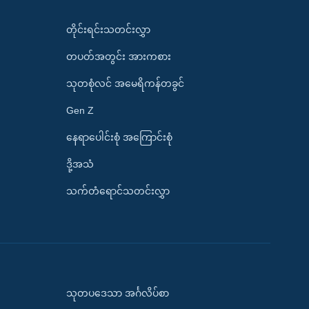
တိုင်းရင်းသတင်းလွှာ
တပတ်အတွင်း အားကစား
သုတစုံလင် အမေရိကန်တခွင်
Gen Z
နေရာပေါင်းစုံ အကြောင်းစုံ
ဒို့အသံ
သက်တံရောင်သတင်းလွှာ
သုတပဒေသာ အင်္ဂလိပ်စာ