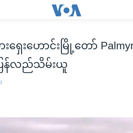
ားရှေးဟောင်းမြို့တော် Palmyr
ြန်လည်သိမ်းယူ
း)