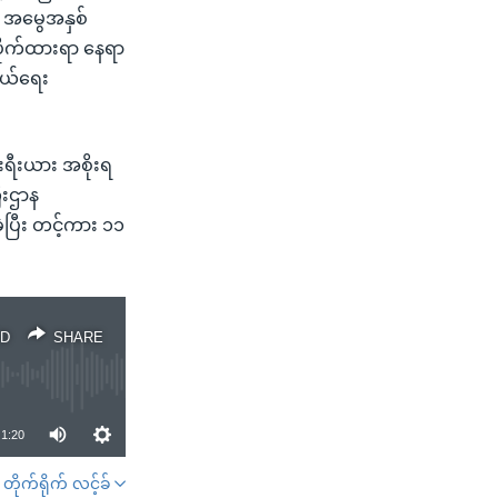
း အမွေအနှစ်
းပိုက်ထားရာ နေရာ
ွယ်ရေး
းရီးယား အစိုးရ
ီးဌာန
့ပြီး တင့်ကား ၁၁
D
SHARE
1:20
တိုက်ရိုက် လင့်ခ်
SHARE