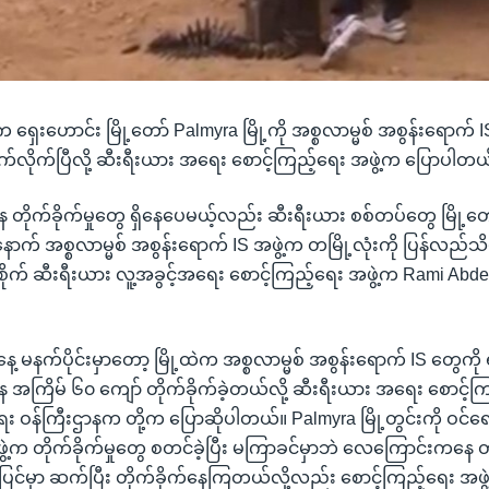
ံက ရှေးဟောင်း မြို့တော် Palmyra မြို့ကို အစ္စလာမ္မစ် အစွန်းရောက် 
ုက်လိုက်ပြီလို့ ဆီးရီးယား အရေး စောင့်ကြည့်ရေး အဖွဲ့က ပြောပါတယ
ိုက်ခိုက်မှုတွေ ရှိနေပေမယ့်လည်း ဆီးရီးယား စစ်တပ်တွေ မြို့တေ
ောက် အစ္စလာမ္မစ် အစွန်းရောက် IS အဖွဲ့က တမြို့လုံးကို ပြန်လည်သိမ
ြေစိုက် ဆီးရီးယား လူ့အခွင့်အရေး စောင့်ကြည့်ရေး အဖွဲ့က Rami A
နေ့ မနက်ပိုင်းမှာတော့ မြို့ထဲက အစ္စလာမ္မစ် အစွန်းရောက် IS တွေကို ရ
ြိမ် ၆၀ ကျော် တိုက်ခိုက်ခဲ့တယ်လို့ ဆီးရီးယား အရေး စောင့်ကြည့
း ဝန်ကြီးဌာနက တို့က ပြောဆိုပါတယ်။ Palmyra မြို့တွင်းကို ဝင်ရော
ဲ့က တိုက်ခိုက်မှုတွေ စတင်ခဲ့ပြီး မကြာခင်မှာဘဲ လေကြောင်းကနေ တိ
့ပြင်မှာ ဆက်ပြီး တိုက်ခိုက်နေကြတယ်လို့လည်း စောင့်ကြည့်ရေး အဖွ