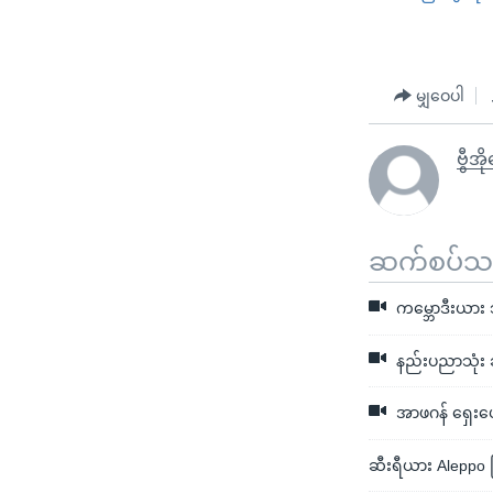
မျှဝေပါ
ဗွီအိ
ဆက်စပ်သတင
ကမ္ဘောဒီးယား 
နည်းပညာသုံး ဆီ
အာဖဂန် ရှေးဟော
ဆီးရီယား Aleppo မြ