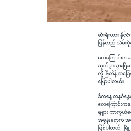
ဆီးရီးယား နိုင်င
ပြန်လည် သိမ်းပိ
လေကြောင်းကနေ တ
ဆုတ်ခွာသွားပြီးန
လို့ ဗြိတိန် အခ
ပြောပါတယ်။
ဒီကနေ့ တနင်္ဂနွေ
လေကြောင်းကနေ အက
ရုရှား ကာကွယ်ရေ
အစွန်းရောက် အဖွ
ဖြစ်ပါတယ်။ မြို