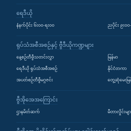
ရေဒီယို
နံနက်ပိုင်း ၆း၀၀-ရး၀၀
ညပိုင်း ၉း၀
ရုပ်သံအစီအစဉ်နှင့် ဗွီဒီယိုကဏ္ဍများ
နေ့စဉ်တီဗွီသတင်းလွှာ
မြန်မာ
ရေဒီယို ရုပ်သံအစီအစဉ်
နိုင်ငံတကာ
အပတ်စဉ်တီဗွီမဂ္ဂဇင်း
တွေ့ဆုံမေးမြန
ဗွီအိုအေအကြောင်း
ဌာနမိတ်ဆက်
မီတာလှိုင်းမျာ