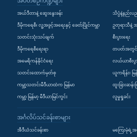
အပတ်စဉ်ကဏ္ဍများ
အယ်ဒီတာနဲ့ ဆွေးနွေးခန်း
သိပ္ပံနဲ့နည်း
ဒီမိုကရေစီ၊ လူ့အခွင့်အရေးနှင့် ခေတ်ပြိုင်ကမ္ဘာ
ဥတုရာသီနဲ့ 
သတင်းသုံးသပ်ချက်
စီးပွားရေး
ဒီမိုကရေစီရေးရာ
တပတ်အတွင်
အမေရိကန်နိုင်ငံရေး
လယ်ယာစီးပွ
သတင်းထောက်မှတ်စု
ယူကရိန်း၊ မြန
ကမ္ဘာ့သတင်းမီဒီယာထဲက မြန်မာ
ထူးခြားဆန်း
ကမ္ဘာ့ မြန်မာ့ မီဒီယာမြင်ကွင်း
လူမှုရှုခင်း
အင်္ဂလိပ်သင်ခန်းစာများ
အီဒီယံသင်ခန်းစာ
မကြေးမုံရဲ့အင