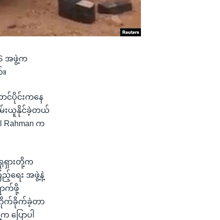
IS အဖွဲ့က
်။
ာင်ပိုင်းကနေ
်းယူနိုင်ခဲ့တယ်
bdel Rahman က
ုရှားတို့က
်ရေး အဖွဲ့နဲ့
က်ဖို့
ုက်ခိုက်ခဲ့တာ
ဲ့က ပြောပါ