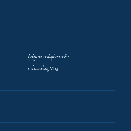
ဗွီအိုအေ တမိနစ်သတင်း
နော်သဇင်ရဲ့ Vlog