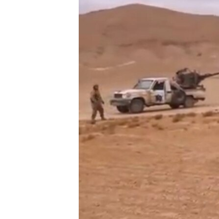
သုတပဒေသာ အင်္ဂလိပ်စာ
အ
ညွန်း
စာမျက်နှာ
သို့
ကျော်
ကြည့်
ရန်
ရှာဖွေ
ရန်
နေရာ
သို့
ကျော်
ရန်