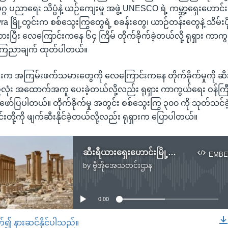
ပညာရေး သိပ္ပံနဲ့ ယဉ်ကျေးမှု အဖွဲ့ UNESCO ရဲ့ ကမ္ဘာ့ရှေးဟောင်
ra မြို့တွင်းက စစ်သွေးကြွတွေရဲ့ စခန်းတွေ၊ ယာဉ်တန်းတွေနဲ့ သိမ်
ားပြီး လေကြောင်းကနေ ၆၄ ကြိမ် တိုက်ခိုက်ခဲ့တယ်လို့ ရုရှား ကာက
ကြေညာချက် ထုတ်ပါတယ်။
ွင်းက အကြမ်းဖက်သမားတွေကို လေကြောင်းကနေ တိုက်ခိုက်မှုကို ဆီ
း အထောက်အကူ ပေးခဲ့တယ်လို့လည်း ရုရှား ကာကွယ်ရေး ဝန်ကြ
ာ်ပြပါတယ်။ တိုက်ခိုက်မှု အတွင်း စစ်သွေးကြွ ၃၀၀ ကို သုတ်သင်ခဲ
င်းတို့ကို ဖျက်ဆီးနိုင်ခဲ့တယ်လို့လည်း ရုရှားက ပြောပါတယ်။
ဆီးရီယားရှေးဟောင်းမြို့တော် Palmyra ကို IS က ပြန်လည်သိမ်းယူ
EMBE
by
ဗွီအိုအေသတင်းဌာန
No media source currently available
0:00
တ်၍ နားဆင်နိုင်ပါသည်။
EMBED