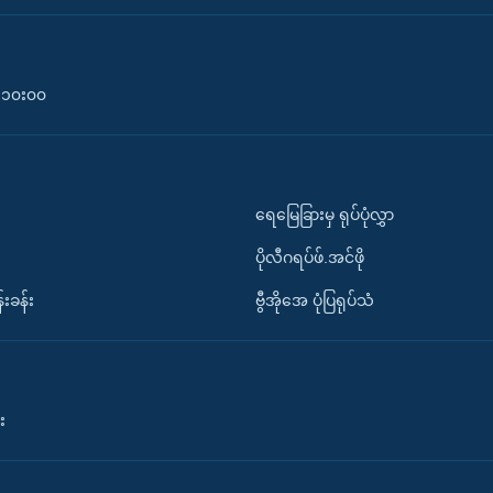
၀-၁၀း၀၀
ရေမြေခြားမှ ရုပ်ပုံလွှာ
ပိုလီဂရပ်ဖ်.အင်ဖို
်းခန်း
ဗွီအိုအေ ပုံပြရုပ်သံ
း