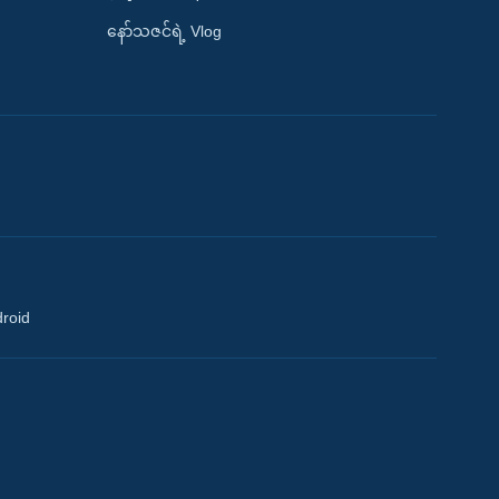
နော်သဇင်ရဲ့ Vlog
droid