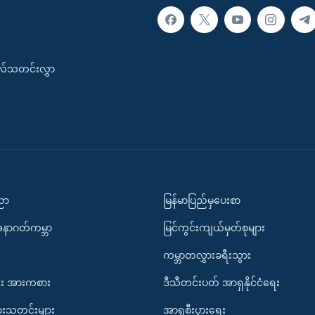
းလ်သတင်းလွှာ
ပညာ
မြန်မာပြည်မှပေးစာ
အနာဂတ်ကမ္ဘာ
မြင်ကွင်းကျယ်မှတ်စုများ
ကမ္ဘာတလွှားခရီးသွား
း အားကစား
ဒီသီတင်းပတ် အာရှနိုင်ငံရေး
ားသတင်းများ
အာရှစီးပွားရေး