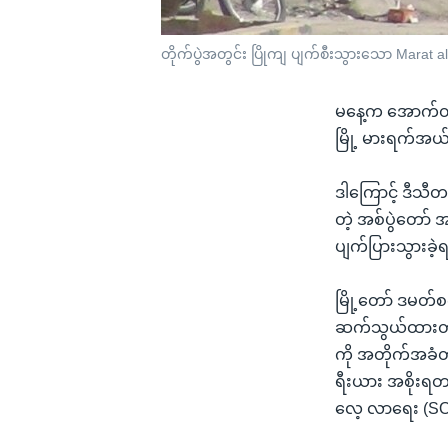
တိုက်ပွဲအတွင်း ပြိုကျ ပျက်စီးသွားသော Mara
မနေ့က အောက်တို
မြို့ မားရက်အယ်
ဒါကြောင့် ဒီသီ
တဲ့ အစ်ပွဲတော်
ပျက်ပြားသွားခ
မြို့တော် ဒမတ်စ
ဆက်သွယ်ထားတဲ့
ကို အတိုက်အခံတပ
ရီးယား အစိုးရတပ
လေ့ လာရေး (SO