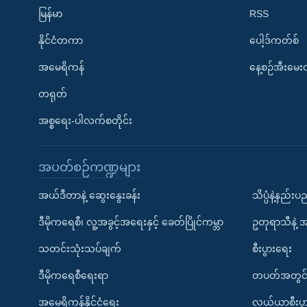
မြန်မာ
RSS
နိုင်ငံတကာ
ပေါ့ဒ်ကတ်စ်
အမေရိကန်
နေ့စဉ်အီးမေ
တရုတ်
အစ္စရေး-ပါလက်စတိုင်း
အပတ်စဉ်ကဏ္ဍများ
အယ်ဒီတာနဲ့ ဆွေးနွေးခန်း
သိပ္ပံနဲ့နည်း
ဒီမိုကရေစီ၊ လူ့အခွင့်အရေးနှင့် ခေတ်ပြိုင်ကမ္ဘာ
ဥတုရာသီနဲ့ 
သတင်းသုံးသပ်ချက်
စီးပွားရေး
ဒီမိုကရေစီရေးရာ
တပတ်အတွင်
အမေရိကန်နိုင်ငံရေး
လယ်ယာစီးပွ