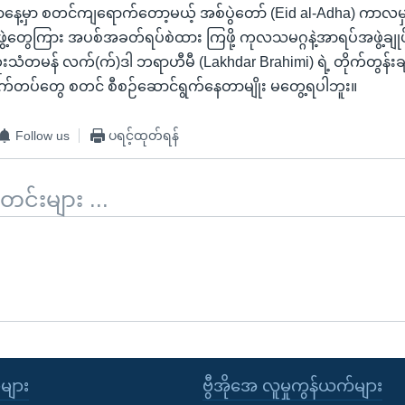
့မှာ စတင်ကျရောက်တော့မယ့် အစ်ပွဲတော် (Eid al-Adha) ကာလမှာ 
့တွေကြား အပစ်အခတ်ရပ်စဲထား ကြဖို့ ကုလသမဂ္ဂနဲ့အာရပ်အဖွဲ့ချုပ်တိ
းသံတမန် လက်(က်)ဒါ ဘရာဟီမီ (Lakhdar Brahimi) ရဲ့ တိုက်တွန်းချ
်ဘက်တပ်တွေ စတင် စီစဉ်ဆောင်ရွက်နေတာမျိုး မတွေ့ရပါဘူး။
Follow us
ပရင့်ထုတ်ရန်
်းများ ...
ုများ
ဗွီအိုအေ လူမှုကွန်ယက်များ