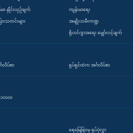
်မာ နှိုင်းယှဉ်ချက်
ကျန်းမာရေး
ပြားသတင်းများ
အမျိုးသမီးကဏ္ဍ
ရိုဟင်ဂျာအရေး မျှော်လင့်ချက်
်္ဂလိပ်စာ
ရုပ်ရှင်ထဲက အင်္ဂလိပ်စာ
၀-၁၀း၀၀
ရေမြေခြားမှ ရုပ်ပုံလွှာ