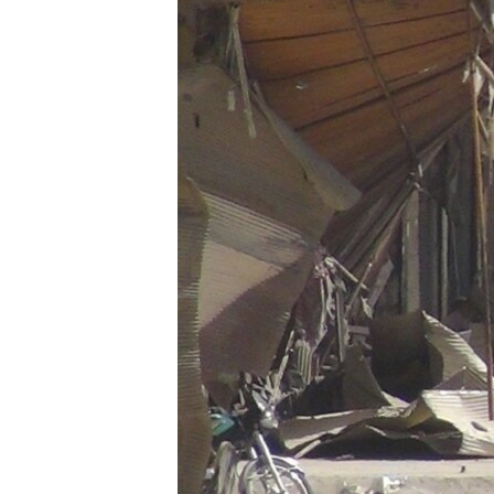
သုတပဒေသာ အင်္ဂလိပ်စာ
အ
ညွန်း
စာမျက်နှာ
သို့
ကျော်
ကြည့်
ရန်
ရှာဖွေ
ရန်
နေရာ
သို့
ကျော်
ရန်