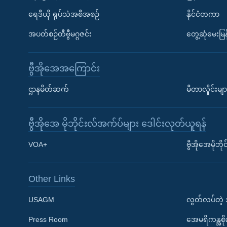
ရေဒီယို ရုပ်သံအစီအစဉ်
နိုင်ငံတကာ
အပတ်စဉ်တီဗွီမဂ္ဂဇင်း
တွေ့ဆုံမေးမြန
ဗွီအိုအေအကြောင်း
ဌာနမိတ်ဆက်
မီတာလှိုင်းမျာ
ဗွီအိုအေ မိုဘိုင်းလ်အက်ပ်များ ဒေါင်းလုတ်ယူရန်
Learning English
VOA+
ဗွီအိုအေမိုဘ
ဗွီအိုအေ လူမှုကွန်ယက်များ
Other Links
USAGM
လွတ်လပ်တဲ့
Press Room
အေမရိကန္အစိ
ဘာသာစကားများ