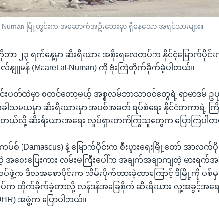
t al Numan မြို့တွင်းက အဆောက်အဦးဘေးမှာ ရှိနေသော အရပ်သားများ။
ဘာ ၂၃ ရက်နေ့မှာ ဆီးရီးယား အစိုးရလေတပ်က နိုင်ငံ့မြောက်ပို
လ်နျူမန် (Maaret al-Numan) ကို ဗုံးကြဲတိုက်ခိုက်ခဲ့ပါတယ်။
တင်းပတ်ထဲမှာ စတင်တော့မယ့် အစ္စလမ်ဘာသာဝင်တွေရဲ့ ရာမာဒမ် ဥပ
 အခါသမယမှာ ဆီးရီးယားမှာ အပစ်အခတ် ရပ်စဲရေး နိုင်ငံတကာရဲ့ ကြိ
ဲ့ရတယ်လို့ ဆီးရီးယားအရေး လှုပ်ရှားတက်ကြွသူတွေက ပြောကြပါတ
ကပ်စ် (Damascus) နဲ့ မြောက်ပိုင်းက စီးပွားရေးမြို့တော် အာလက်ပို 
 အဝေးပြေးကား လမ်းမကြီးပေါ်က အချက်အချာကျတဲ့ မားရက်အယ်လ
်ဖွဲ့က ဒီလအစောပိုင်းက သိမ်းပိုက်ထားခဲ့တာကြောင့် ဒီမြို့ကို ပစ်မ
်က တိုက်ခိုက်ခဲ့တာလို့ လန်ဒန်အခြေစိုက် ဆီးရီးယား လူ့အခွင့်အရေ
HR) အဖွဲ့က ပြောပါတယ်။