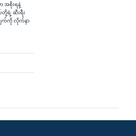
အစိုးရနဲ့
ု့ရဲ့ ဆီးရီး
က်ကို လိုက်နာ