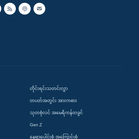
တိုင်းရင်းသတင်းလွှာ
တပတ်အတွင်း အားကစား
သုတစုံလင် အမေရိကန်တခွင်
Gen Z
နေရာပေါင်းစုံ အကြောင်းစုံ