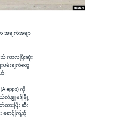
င်းက အချက်အချာ
ုသ် ကာလပြီးဆုံး
ုးပမ်းချက်တွေ
ယ်။
(Aleppo) ကို
်နျူမန်မြို့
ှတ်ထားပြီး ဆီး
း စောင့်ကြည့်