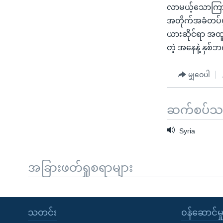
လာမယ့်သောကြာနေ
အတိုက်အခံတပ်ဖွဲ
ယားဆိုင်ရာ အထူ
တဲ့ အနေနဲ့ နှစ
မျှဝေပါ
ဆက်စပ်သတင
Syria
အခြားဖတ်ရှုစရာများ
သတင်း
၀န်ဆောင်မှ