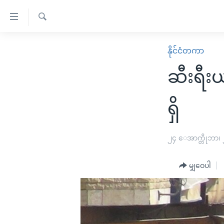
သုံး
ရ
ရှာဖွေ
လွယ်ကူ
မူလစာမျက်နှာ
နိုင်ငံတကာ
ရ
စေ
မြန်မာ
လာ
ဆီးရီး
သည့်
ဒ်
ကမ္ဘာ့သတင်းများ
Link
ဗွီဒီယို
နိုင်ငံတကာ
ရှိ
များ
သတင်းလွတ်လပ်ခွင့်
အမေရိကန်
ပင်မ
ရပ်ဝန်းတခု လမ်းတခု အလွန်
တရုတ်
၂၄ ေအာက္တိုဘာ၊
အကြောင်းအရာ
အင်္ဂလိပ်စာလေ့လာမယ်
အစ္စရေး-ပါလက်စတိုင်း
သို့
မျှဝေပါ
အပတ်စဉ်ကဏ္ဍများ
အမေရိကန်သုံးအီဒီယံ
ကျော်
ကြည့်
ရေဒီယိုနှင့်ရုပ်သံ အချက်အလက်များ
မကြေးမုံရဲ့ အင်္ဂလိပ်စာ
ရေဒီယို
ရန်
ရေဒီယို/တီဗွီအစီအစဉ်
ရုပ်ရှင်ထဲက အင်္ဂလိပ်စာ
တီဗွီ
ပင်မ