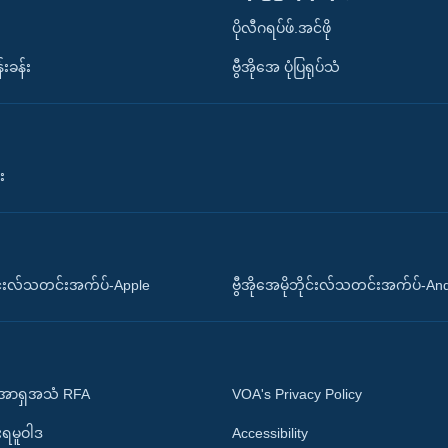
ပိုလီဂရပ်ဖ်.အင်ဖို
်းခန်း
ဗွီအိုအေ ပုံပြရုပ်သံ
း
ိုင်းလ်သတင်းအက်ပ်-Apple
ဗွီအိုအေမိုဘိုင်းလ်သတင်းအက်ပ်-An
 အာရှအသံ RFA
VOA's Privacy Policy
ုးရမူဝါဒ
Accessibility