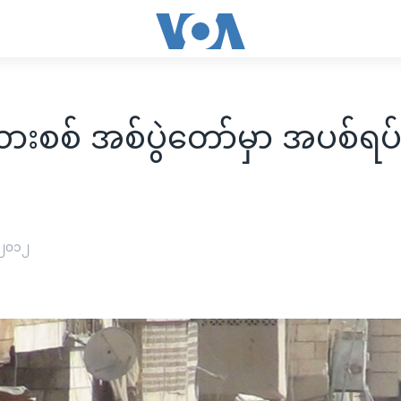
ယားစစ် အစ်ပွဲတော်မှာ အပစ်ရပ
 ၂၀၁၂