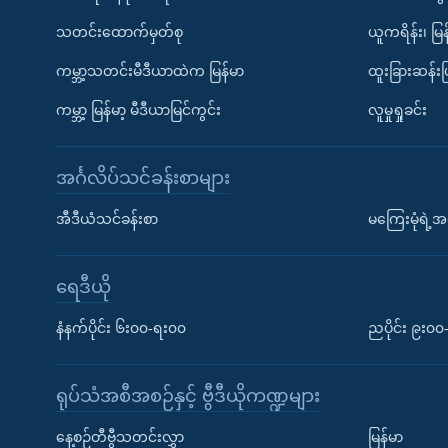
သတင်းထောက်မှတ်စု
ယူကရိန်း၊ မြန
ကမ္ဘာ့သတင်းမီဒီယာထဲက မြန်မာ
ထူးခြားဆန်း
ကမ္ဘာ့ မြန်မာ့ မီဒီယာမြင်ကွင်း
လူမှုရှုခင်း
အင်္ဂလိပ်သင်ခန်းစာများ
အီဒီယံသင်ခန်းစာ
မကြေးမုံရဲ့အင
ရေဒီယို
နံနက်ပိုင်း ၆း၀၀-ရး၀၀
ညပိုင်း ၉း၀
ရုပ်သံအစီအစဉ်နှင့် ဗွီဒီယိုကဏ္ဍများ
နေ့စဉ်တီဗွီသတင်းလွှာ
မြန်မာ