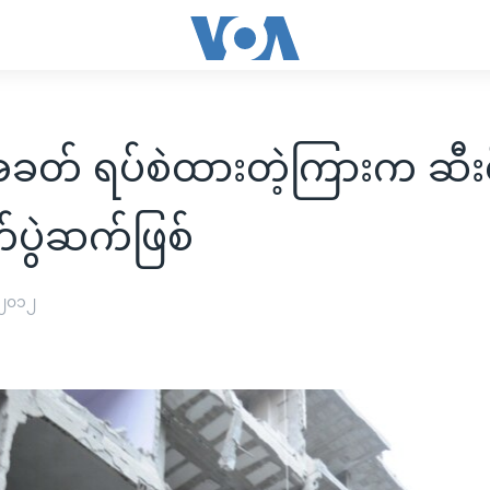
ခတ် ရပ်စဲထားတဲ့ကြားက ဆီး
က်ပွဲဆက်ဖြစ်
 ၂၀၁၂