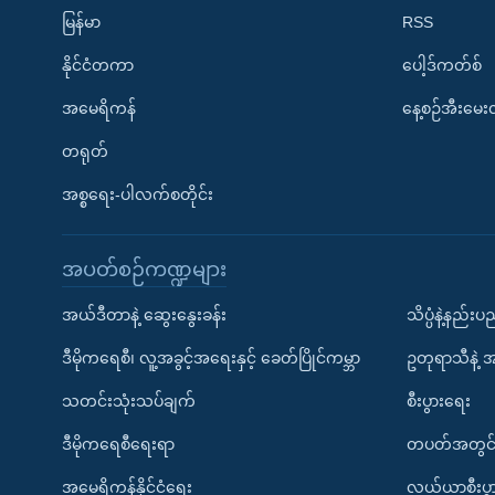
မြန်မာ
RSS
နိုင်ငံတကာ
ပေါ့ဒ်ကတ်စ်
အမေရိကန်
နေ့စဉ်အီးမေ
တရုတ်
အစ္စရေး-ပါလက်စတိုင်း
အပတ်စဉ်ကဏ္ဍများ
အယ်ဒီတာနဲ့ ဆွေးနွေးခန်း
သိပ္ပံနဲ့နည်း
ဒီမိုကရေစီ၊ လူ့အခွင့်အရေးနှင့် ခေတ်ပြိုင်ကမ္ဘာ
ဥတုရာသီနဲ့ 
သတင်းသုံးသပ်ချက်
စီးပွားရေး
ဒီမိုကရေစီရေးရာ
တပတ်အတွင်
အမေရိကန်နိုင်ငံရေး
လယ်ယာစီးပွ