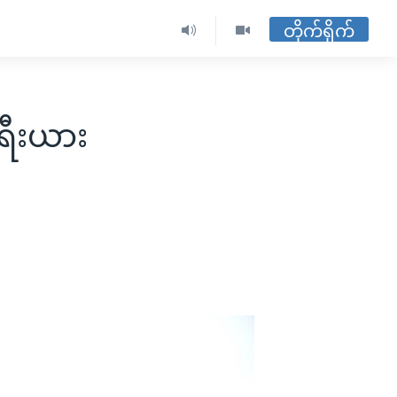
တိုက်ရိုက်
ရီးယား