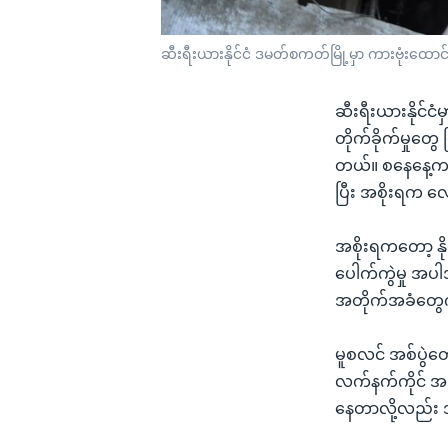
ဆီးရီးယားနိုင်ငံ ဒမတ်စကတ်မြို့မှာ ကားဗုံးထေ
ဆီးရီးယားနိုင်
တိုက်ခိုက်မှုတွ
တယ်။ စနေနေ့က 
ပြီး အစိုးရက လ
အစိုးရကတော့ နို
ပေါက်ကွဲမှု အပါ
အတိုက်အခံတွေက
မူစလင် အစ်ပွဲတ
လက်နက်ကိုင် အက
နေတာလို့လည်း 