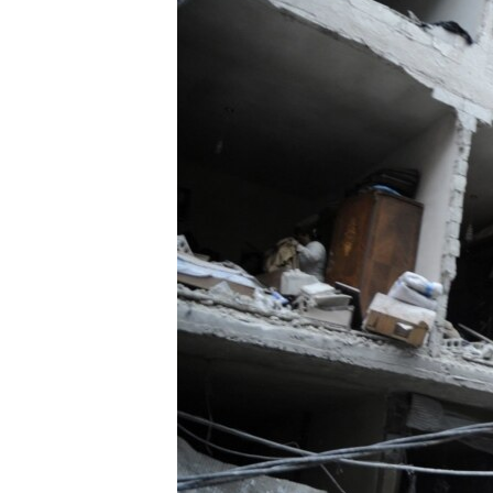
သုတပဒေသာ အင်္ဂလိပ်စာ
အ
ညွန်း
စာမျက်နှာ
သို့
ကျော်
ကြည့်
ရန်
ရှာဖွေ
ရန်
နေရာ
သို့
ကျော်
ရန်