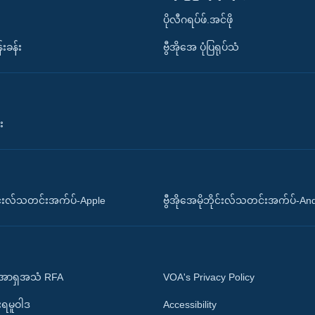
ပိုလီဂရပ်ဖ်.အင်ဖို
်းခန်း
ဗွီအိုအေ ပုံပြရုပ်သံ
း
ိုင်းလ်သတင်းအက်ပ်-Apple
ဗွီအိုအေမိုဘိုင်းလ်သတင်းအက်ပ်-An
 အာရှအသံ RFA
VOA's Privacy Policy
ုးရမူဝါဒ
Accessibility