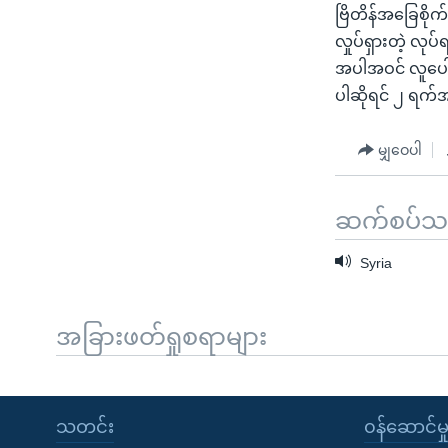
ဗြိတိန်အခြေစိုက
လှုပ်ရှားတဲ့ လုပ
အပါအဝင် လူပေါင်
ပါဆိုရင် ၂ ရက်
မျှဝေပါ
ဆက်စပ်သတင
Syria
အခြားဖတ်ရှုစရာများ
သတင်း
၀န်ဆောင်မှ