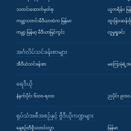
သတင်းထောက်မှတ်စု
ယူကရိန်း၊ မြန
ကမ္ဘာ့သတင်းမီဒီယာထဲက မြန်မာ
ထူးခြားဆန်း
ကမ္ဘာ့ မြန်မာ့ မီဒီယာမြင်ကွင်း
လူမှုရှုခင်း
အင်္ဂလိပ်သင်ခန်းစာများ
အီဒီယံသင်ခန်းစာ
မကြေးမုံရဲ့အင
ရေဒီယို
နံနက်ပိုင်း ၆း၀၀-ရး၀၀
ညပိုင်း ၉း၀
ရုပ်သံအစီအစဉ်နှင့် ဗွီဒီယိုကဏ္ဍများ
နေ့စဉ်တီဗွီသတင်းလွှာ
မြန်မာ