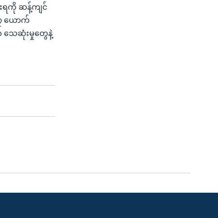
းရကို ဆန့်ကျင်
 ၁၇ ယောက်
သေဆုံးမှုတွေနဲ့