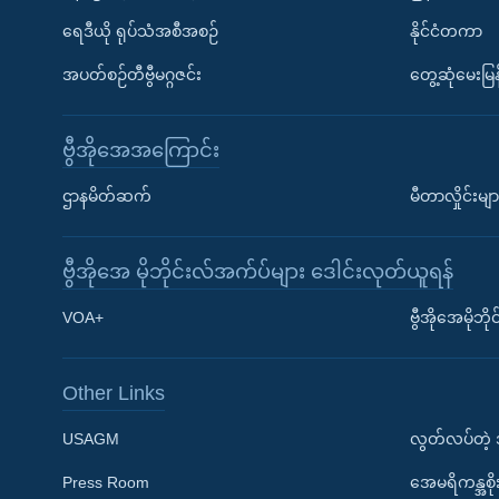
ရေဒီယို ရုပ်သံအစီအစဉ်
နိုင်ငံတကာ
အပတ်စဉ်တီဗွီမဂ္ဂဇင်း
တွေ့ဆုံမေးမြန
ဗွီအိုအေအကြောင်း
ဌာနမိတ်ဆက်
မီတာလှိုင်းမျာ
ဗွီအိုအေ မိုဘိုင်းလ်အက်ပ်များ ဒေါင်းလုတ်ယူရန်
Learning English
VOA+
ဗွီအိုအေမိုဘ
ဗွီအိုအေ လူမှုကွန်ယက်များ
Other Links
USAGM
လွတ်လပ်တဲ့
Press Room
အေမရိကန္အစိ
ဘာသာစကားများ