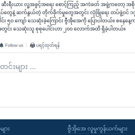
် ဆီးရီးယား လူ့အခွင့်အရေး စောင့်ကြည့် အကဲခတ် အဖွဲ့ကတော့ အစို
်ရပ်တွေနဲ့ ဆက်နွယ်တဲ့ တိုက်ခိုက်မှုတွေအတွင်း လုံခြုံရေး တပ်ဖွဲ့ဝင်
း ၅၀ ကျော် သေဆုံးခဲ့ကြောင်း ဗွီအိုအေကို ပြောပါတယ်။ စနေနေ့က 
အတွင်း သေဆုံးသူ စုစုပေါင်းဟာ ၂၀၀ လောက်အထိ ရှိခဲ့ပါတယ်။
Follow us
ပရင့်ထုတ်ရန်
်းများ ...
ုများ
ဗွီအိုအေ လူမှုကွန်ယက်များ