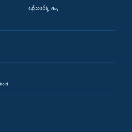
နော်သဇင်ရဲ့ Vlog
droid