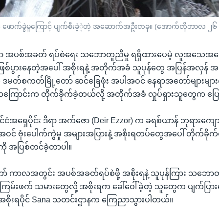
ာင် ဖောက်ခွဲမှုကြောင့် ပျက်စီးခဲ့ဲ့တဲ့ အဆောက်အဦးတခု။ (အောက်တိုဘာလ ၂
ငံမှာ အပစ်အခတ် ရပ်စဲရေး သဘောတူညီမှု ရရှိထားပေမဲ့ လူအသေအပျ
ေ ဖြစ်ပွားနေတဲ့အပေါ် အစိုးရနဲ့ အတိုက်အခံ သူပုန်တွေ အပြန်အလှန် အပ
ဒမတ်စကတ်မြို့တော် ဆင်ခြေဖုံး အပါအဝင် နေရာအတော်များများက
ေကြောင်းက တိုက်ခိုက်ခဲ့တယ်လို့ အတိုက်အခံ လှုပ်ရှားသူတွေက ပ
င်ငံအရှေပိုင်း ဒီရာ အက်ဇော (Deir Ezzor) က ခရစ်ယာန် ဘုရားကျေ
အဝင် ဗုံးပေါက်ကွဲမှု အများအပြားနဲ့ အစိုးရတပ်တွေအပေါ် တိုက်ခိုက
ို အပြစ်တင်ခဲ့တာပါ။
ော် ကာလအတွင်း အပစ်အခတ်ရပ်စဲဖို့ အစိုးရနဲ့ သူပုန်ကြား သဘော
ြမ်းဖက် သမားတွေလို့ အစိုးရက ခေါ်ဝေါ်ခဲ့တဲ့ သူတွေက ပျက်ပြားအ
အစိုးရပိုင် Sana သတင်းဌာနက ကြေညာသွားပါတယ်။