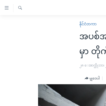
သုံး
ရ
ရှာဖွေ
လွယ်ကူ
မူလစာမျက်နှာ
နိုင်ငံတကာ
ရ
စေ
မြန်မာ
လာ
အပစ်အ
သည့်
ဒ်
ကမ္ဘာ့သတင်းများ
Link
ဗွီဒီယို
နိုင်ငံတကာ
မှာ တို
များ
သတင်းလွတ်လပ်ခွင့်
အမေရိကန်
ပင်မ
ရပ်ဝန်းတခု လမ်းတခု အလွန်
တရုတ်
၂၈ ေအာက္တိုဘာ၊
အကြောင်းအရာ
အင်္ဂလိပ်စာလေ့လာမယ်
အစ္စရေး-ပါလက်စတိုင်း
သို့
မျှဝေပါ
အပတ်စဉ်ကဏ္ဍများ
အမေရိကန်သုံးအီဒီယံ
ကျော်
ကြည့်
ရေဒီယိုနှင့်ရုပ်သံ အချက်အလက်များ
မကြေးမုံရဲ့ အင်္ဂလိပ်စာ
ရေဒီယို
ရန်
ရေဒီယို/တီဗွီအစီအစဉ်
ရုပ်ရှင်ထဲက အင်္ဂလိပ်စာ
တီဗွီ
ပင်မ