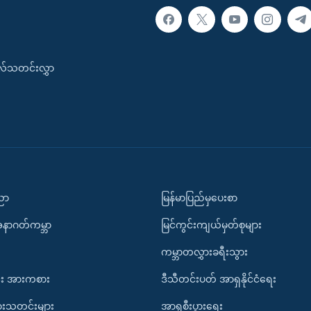
းလ်သတင်းလွှာ
ပညာ
မြန်မာပြည်မှပေးစာ
အနာဂတ်ကမ္ဘာ
မြင်ကွင်းကျယ်မှတ်စုများ
ကမ္ဘာတလွှားခရီးသွား
း အားကစား
ဒီသီတင်းပတ် အာရှနိုင်ငံရေး
ားသတင်းများ
အာရှစီးပွားရေး