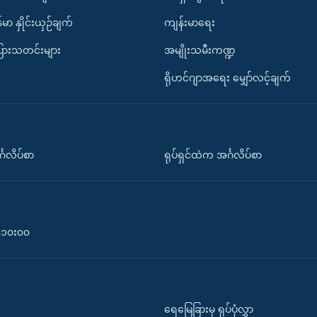
်မာ နှိုင်းယှဉ်ချက်
ကျန်းမာရေး
ပြားသတင်းများ
အမျိုးသမီးကဏ္ဍ
ရိုဟင်ဂျာအရေး မျှော်လင့်ချက်
်္ဂလိပ်စာ
ရုပ်ရှင်ထဲက အင်္ဂလိပ်စာ
၀-၁၀း၀၀
ရေမြေခြားမှ ရုပ်ပုံလွှာ