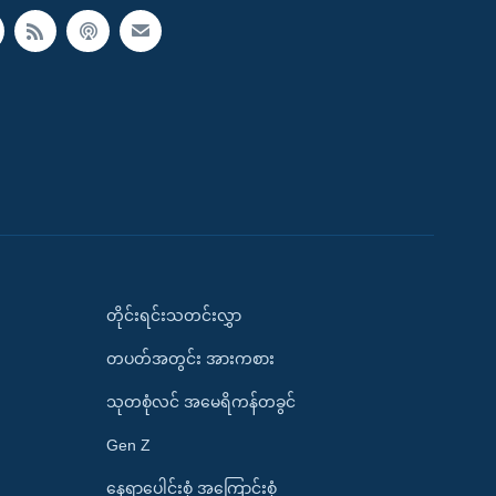
တိုင်းရင်းသတင်းလွှာ
တပတ်အတွင်း အားကစား
သုတစုံလင် အမေရိကန်တခွင်
Gen Z
နေရာပေါင်းစုံ အကြောင်းစုံ