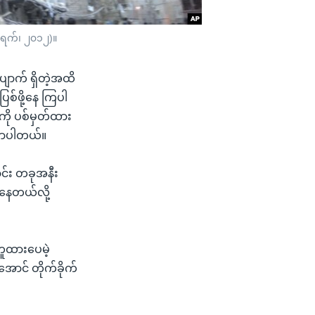
၆ ရက်၊ ၂၀၁၂)။
ောက် ရှိတဲ့အထိ
ြစ်ဖို့နေ ကြပါ
ို ပစ်မှတ်ထား
ြောပါတယ်။
ာင်း တခုအနီး
်နေတယ်လို့
တူထားပေမဲ့
ောင် တိုက်ခိုက်