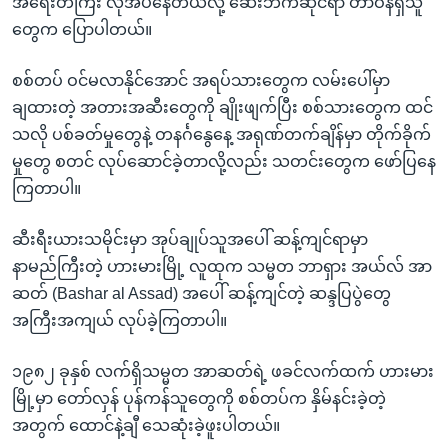
အရေးတကြီး လိုအပ်နေတယ်လို့ ဆေးဘက်ဆိုင်ရာ တာဝန်ရှိသူ
တွေက ပြောပါတယ်။
စစ်တပ် ဝင်မလာနိုင်အောင် အရပ်သားတွေက လမ်းပေါ်မှာ
ချထားတဲ့ အတားအဆီးတွေကို ချိုးဖျက်ပြီး စစ်သားတွေက ထင်
သလို ပစ်ခတ်မှုတွေနဲ့ တနင်္ဂနွေနေ့ အရုဏ်တက်ချိန်မှာ တိုက်ခိုက်
မှုတွေ စတင် လုပ်ဆောင်ခဲ့တာလို့လည်း သတင်းတွေက ဖော်ပြနေ
ကြတာပါ။
ဆီးရီးယားသမိုင်းမှာ အုပ်ချုပ်သူအပေါ် ဆန့်ကျင်ရာမှာ
နာမည်ကြီးတဲ့ ဟားမားမြို့ လူထုက သမ္မတ ဘာရှား အယ်လ် အာ
ဆတ် (Bashar al Assad) အပေါ် ဆန့်ကျင်တဲ့ ဆန္ဒပြပွဲတွေ
အကြီးအကျယ် လုပ်ခဲ့ကြတာပါ။
၁၉၈၂ ခုနှစ် လက်ရှိသမ္မတ အာဆတ်ရဲ့ ဖခင်လက်ထက် ဟားမား
မြို့မှာ တော်လှန် ပုန်ကန်သူတွေကို စစ်တပ်က နှိမ်နင်းခဲ့တဲ့
အတွက် ထောင်နဲ့ချီ သေဆုံးခဲ့ဖူးပါတယ်။