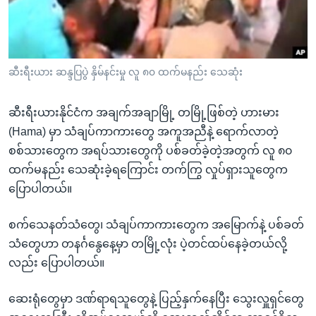
အ
သုတပဒေသာ အင်္ဂလိပ်စာ
ညွန်း
Learning English
စာမျက်နှာ
သို့
ဗွီအိုအေ လူမှုကွန်ယက်များ
ဆီးရီးယား ဆန္ဒပြပွဲ နှိမ်နင်းမှု လူ ၈၀ ထက်မနည်း သေဆုံး
ကျော်
ကြည့်
ဆီးရီးယားနိုင်ငံက အချက်အချာမြို့ တမြို့ဖြစ်တဲ့ ဟားမား
ရန်
ဘာသာစကားများ
(Hama) မှာ သံချပ်ကာကားတွေ အကူအညီနဲ့ ရောက်လာတဲ့
ရှာဖွေ
စစ်သားတွေက အရပ်သားတွေကို ပစ်ခတ်ခဲ့တဲ့အတွက် လူ ၈၀
ရန်
ထက်မနည်း သေဆုံးခဲ့ရကြောင်း တက်ကြွ လှုပ်ရှားသူတွေက
နေရာ
ပြောပါတယ်။
သို့
ကျော်
စက်သေနတ်သံတွေ၊ သံချပ်ကာကားတွေက အမြောက်နဲ့ ပစ်ခတ်
ရန်
သံတွေဟာ တနင်္ဂနွေနေ့မှာ တမြို့လုံး ပဲ့တင်ထပ်နေခဲ့တယ်လို့
လည်း ပြောပါတယ်။
ဆေးရုံတွေမှာ ဒဏ်ရာရသူတွေနဲ့ ပြည့်နှက်နေပြီး သွေးလှူရှင်တွေ