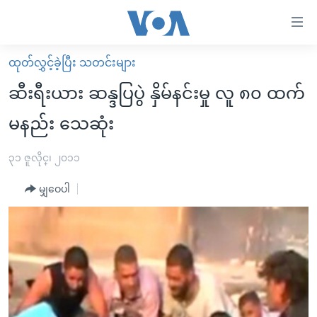
သုံး
ရ
လွယ်ကူ
ထုတ်လွှင့်ခဲ့ပြီး သတင်းများ
မူလစာမျက်နှာ
စေ
ဆီးရီးယား ဆန္ဒပြပွဲ နှိမ်နင်းမှု လူ ၈၀ ထက်
မြန်မာ
သည့်
မနည်း သေဆုံး
ကမ္ဘာ့သတင်းများ
Link
ဗွီဒီယို
နိုင်ငံတကာ
၃၁ ဇူလိုင္၊ ၂၀၁၁
များ
သတင်းလွတ်လပ်ခွင့်
အမေရိကန်
ပင်မ
မျှဝေပါ
ရပ်ဝန်းတခု လမ်းတခု အလွန်
တရုတ်
အကြောင်းအရာ
သို့
အင်္ဂလိပ်စာလေ့လာမယ်
အစ္စရေး-ပါလက်စတိုင်း
ကျော်
အပတ်စဉ်ကဏ္ဍများ
အမေရိကန်သုံးအီဒီယံ
ကြည့်
ရေဒီယိုနှင့်ရုပ်သံ အချက်အလက်များ
မကြေးမုံရဲ့ အင်္ဂလိပ်စာ
ရေဒီယို
ရန်
ပင်မ
ရေဒီယို/တီဗွီအစီအစဉ်
ရုပ်ရှင်ထဲက အင်္ဂလိပ်စာ
တီဗွီ