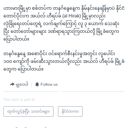
ဟားမားမြို့မှာ စစ်တပ်က တနင်္ဂနွေနေ့က နှိမ်နင်းနေချိန်မှာပဲ နိုင်ငံ
တောင်ပိုင်းက အယ်လ် ဟီရပ်ခ် (al Hirak) မြို့မှာလည်း
လုံခြုံရေးတပ်တွေရဲ့ လက်ချက်ကြောင့် လူ ၃ ယောက် သေဆုံး
ပြီး တော်တော်များများ ဒဏ်ရာရသွားကြတယ်လို့ မြို့ခံတွေက
ပြောပါတယ်။
တနင်္ဂနွေနေ့ အစောပိုင်း ဝင်ရောက်စီးနင်းမှုအတွင်း လူပေါင်း
၁၀၀ ကျော်ကို ဖမ်းဆီးသွားတယ်လို့လည်း အယ်လ် ဟီရပ်ခ် မြို့ခံ
တွေက ပြောပါတယ်။
မျှဝေပါ
Follow us
This item is part of
ထုတ်လွှင့်ခဲ့ပြီး သတင်းများ
နိုင်ငံတကာ