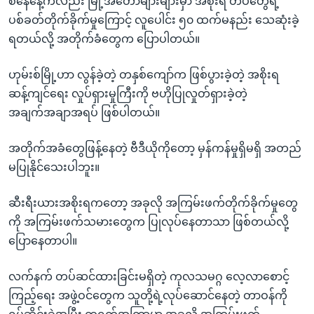
စနေနေ့ကလည်း မြို့အတော်များများမှာ အစိုးရ တပ်တွေရဲ့
ပစ်ခတ်တိုက်ခိုက်မှုကြောင့် လူပေါင်း ၅၀ ထက်မနည်း သေဆုံးခဲ့
ရတယ်လို့ အတိုက်ခံတွေက ပြောပါတယ်။
ဟုမ်းစ်မြို့ဟာ လွန်ခဲ့တဲ့ တနှစ်ကျော်က ဖြစ်ပွားခဲ့တဲ့ အစိုးရ
ဆန့်ကျင်ရေး လှုပ်ရှားမှုကြီးကို ဗဟိုပြုလှုတ်ရှားခဲ့တဲ့
အချက်အချာအရပ် ဖြစ်ပါတယ်။
အတိုက်အခံတွေဖြန့်နေတဲ့ ဗီဒီယိုကိုတော့ မှန်ကန်မှုရှိမရှိ အတည်
မပြုနိုင်သေးပါဘူး။
ဆီးရီးယားအစိုးရကတော့ အခုလို အကြမ်းဖက်တိုက်ခိုက်မှုတွေ
ကို အကြမ်းဖက်သမားတွေက ပြုလုပ်နေတာသာ ဖြစ်တယ်လို့
ပြောနေတာပါ။
လက်နက် တပ်ဆင်ထားခြင်းမရှိတဲ့ ကုလသမဂ္ဂ လေ့လာစောင့်
ကြည့်ရေး အဖွဲ့ဝင်တွေက သူတို့ရဲ့လုပ်ဆောင်နေတဲ့ တာဝန်ကို