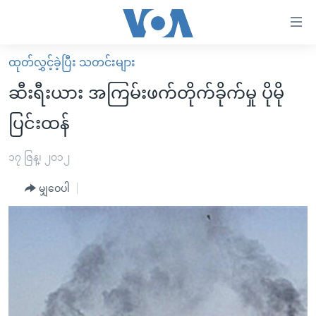
သုံး
ရ
လွယ်ကူ
ထုတ်လွှင့်ခဲ့ပြီး သတင်းများ
မူလစာမျက်နှာ
စေ
ဆီးရီးယား အကြမ်းဖက်တိုက်ခိုက်မှု ပိုမို
မြန်မာ
သည့်
ပြင်းထန်
ကမ္ဘာ့သတင်းများ
Link
ဗွီဒီယို
နိုင်ငံတကာ
၁၇ ဇြန္၊ ၂၀၁၂
များ
သတင်းလွတ်လပ်ခွင့်
အမေရိကန်
ပင်မ
မျှဝေပါ
ရပ်ဝန်းတခု လမ်းတခု အလွန်
တရုတ်
အကြောင်းအရာ
သို့
အင်္ဂလိပ်စာလေ့လာမယ်
အစ္စရေး-ပါလက်စတိုင်း
ကျော်
အပတ်စဉ်ကဏ္ဍများ
အမေရိကန်သုံးအီဒီယံ
ကြည့်
ရေဒီယိုနှင့်ရုပ်သံ အချက်အလက်များ
မကြေးမုံရဲ့ အင်္ဂလိပ်စာ
ရေဒီယို
ရန်
ပင်မ
ရေဒီယို/တီဗွီအစီအစဉ်
ရုပ်ရှင်ထဲက အင်္ဂလိပ်စာ
တီဗွီ