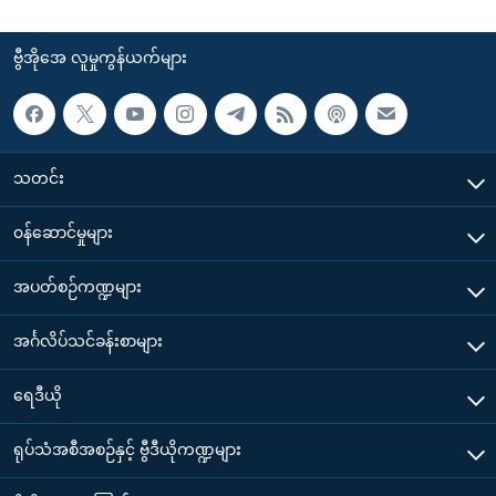
ဗွီအိုအေ လူမှုကွန်ယက်များ
သတင်း
၀န်ဆောင်မှုများ
အပတ်စဉ်ကဏ္ဍများ
အင်္ဂလိပ်သင်ခန်းစာများ
ရေဒီယို
ရုပ်သံအစီအစဉ်နှင့် ဗွီဒီယိုကဏ္ဍများ