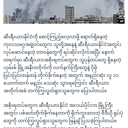
အ
သုတပဒေသာ အင်္ဂလိပ်စာ
ညွန်း
Learning English
စာမျက်နှာ
သို့
ဗွီအိုအေ လူမှုကွန်ယက်များ
ကျော်
ဆီးရီးယားနိုင်ငံကို စောင့်ကြည့်လေ့လာဖို့ ရောက်ရှိနေတဲ့
ကြည့်
ကုလသမဂ္ဂအဖွဲ့ဝင်တွေက သူတို့အနေနဲ့ ဆီးရီးယားနိုင်ငံအတွင်း
ရန်
လုပ်ဆောင်နေတဲ့ တာဝန်တွေကို ရပ်ဆိုင်းလိုက်အပြီး နောက်
ဘာသာစကားများ
ရှာဖွေ
တရက်မှာ ဆီးရီးယားအစိုးရတပ်တွေက သူပုန်တပ်တွေ ရှိနေတဲ့
ရန်
ဟုမ်းစ် မြို့အနီးတဝိုက်ကို လက်နက်ကြီးတွေနဲ့ ပိုမို
နေရာ
ပြင်းပြင်းထန်ထန် တိုက်ခိုက်နေတဲ့ အတွက် အနည်းဆုံး လူ ၁၁
သို့
ယောက်ထက် မနည်း သေဆုံး သွားရကြောင်း ဆီးရီးယား
ကျော်
အတိုက်အခံ တက်ကြွလှုတ်ရှားသူတွေက ပြောပါတယ်။
ရန်
အစိုးရတပ်တွေက ဆီးရီးယားနိုင်ငံ အလယ်ပိုင်းက မြို့ကြီး
အတွင်း ပစ်ခတ်တိုက်ခိုက်နေတာကို ရိုက်ကူးထားတဲ့ ဗီဒီယို ရုပ်ပုံ
တွေကို တက်ကြွလှုပ်ရှားသူတွေက ဖြန့်ချိ ပြသခဲ့ကြပါတယ်။