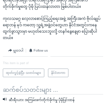
ရပ်ဆိုင်းခဲ့အပြီး တရက်အကြာမှာ အခုလို အကြမ်းဖက်
တိုက်ခိုက်မှုတွေ ပိုမို ပြင်းထန်လာတာ ဖြစ်ပါတယ်။
ကုလသမဂ္ဂ လေ့လာစောင့်ကြည့်ရေးအဖွဲ့ အကြီးအကဲ ဗိုလ်ချုပ်
ရောဘန် မုဒ် ကတော့ သူ့ရဲ့အဖွဲ့ဝင်တွေဟာ နိုင်ငံအတွင်းကနေ
ထွက်ခွာသွားမှာ မဟုတ်သေးဘူးလို့ တနင်္ဂနွေနေ့မှာ ပြောဆိုပါ
တယ်။
မျှဝေပါ
Follow us
This item is part of
ထုတ်လွှင့်ခဲ့ပြီး သတင်းများ
နိုင်ငံတကာ
ဆက်စပ်သတင်းများ ...
ဆီးရီးယား အကြမ်းဖက်တိုက်ခိုက်မှု ပိုမိုပြင်းထန်