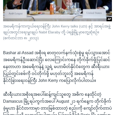
အ
သုတပဒေသာ အင်္ဂလိပ်စာ
ညွန်း
Learning English
စာမျက်နှာ
သို့
ဗွီအိုအေ လူမှုကွန်ယက်များ
အမေရိကန်ကာကွယ်ရေးဝန်ကြီး John Kerry talks (ယာ) နှင့် အာရပ်အဖွဲ့
ကျော်
ချုပ်အတွင်းရေးမှူးချုပ် Nabil Elaraby တို့ ပဲရစ္စ်မြို့မှာတွေ့ဆုံစဉ်။
ကြည့်
(စက်တင်ဘာ ၈၊ ၂၀၁၃)
ရန်
ဘာသာစကားများ
ရှာဖွေ
Bashar al-Assad အစိုးရ ဓာတုလက်နက်သုံးစွဲမှု ရပ်သွားအောင်
ရန်
အမေရိကန်ဦးဆောင်ပြီး လေကြောင်းကနေ တိုက်ခိုက်ဖို့ပြင်ဆင်
နေရာ
နေတာဟာ အမေရိကန်နဲ့ သူ့ရဲ့ မဟာမိတ်နိုင်ငံတွေက ဆီးရီးယား
သို့
ပြည်တွင်းစစ်ကို ဝင်တိုက်ဖို့ မဟုတ်ဘူးလို့ အမေရိကန်
ကျော်
နိုင်ငံခြားရေးဝန်ကြီး John Kerry ကပြောလိုက်ပါတယ်။
ရန်
ဆီးရီးယားအစိုးရအပေါ်ဆန့်ကျင်သူတွေ အဓိက နေထိုင်တဲ့
Damascus မြို့ရပ်ကွက်အပေါ် August ၂၁ ရက်နေ့က တိုက်ခိုက်
ခဲ့မှုဟာ နိုင်ငံတကာမှာ တားမြစ်ထားတဲ့ စည်းကို ကျော်လိုက်တာပဲ