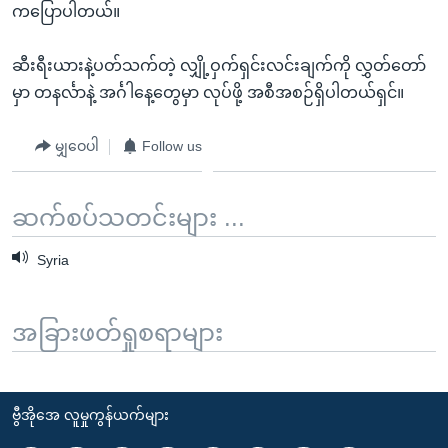
ကပြောပါတယ်။
ဆီးရီးယားနဲ့ပတ်သက်တဲ့ လျှို့ဝှက်ရှင်းလင်းချက်ကို လွှတ်တော်
မှာ တနင်္လာနဲ့ အင်္ဂါနေ့တွေမှာ လုပ်ဖို့ အစီအစဉ်ရှိပါတယ်ရှင်။
မျှဝေပါ
Follow us
ဆက်စပ်သတင်းများ ...
Syria
အခြားဖတ်ရှုစရာများ
ဗွီအိုအေ လူမှုကွန်ယက်များ