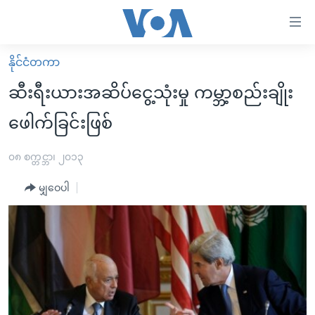
သုံး
ရ
လွယ်ကူ
နိုင်ငံတကာ
မူလစာမျက်နှာ
စေ
ဆီးရီးယားအဆိပ်ငွေ့သုံးမှု ကမ္ဘာ့စည်းချိုး
မြန်မာ
သည့်
ဖေါက်ခြင်းဖြစ်
ကမ္ဘာ့သတင်းများ
Link
ဗွီဒီယို
နိုင်ငံတကာ
၀၈ စက္တင္ဘာ၊ ၂၀၁၃
များ
သတင်းလွတ်လပ်ခွင့်
အမေရိကန်
ပင်မ
မျှဝေပါ
ရပ်ဝန်းတခု လမ်းတခု အလွန်
တရုတ်
အကြောင်းအရာ
သို့
အင်္ဂလိပ်စာလေ့လာမယ်
အစ္စရေး-ပါလက်စတိုင်း
ကျော်
အပတ်စဉ်ကဏ္ဍများ
အမေရိကန်သုံးအီဒီယံ
ကြည့်
ရေဒီယိုနှင့်ရုပ်သံ အချက်အလက်များ
မကြေးမုံရဲ့ အင်္ဂလိပ်စာ
ရေဒီယို
ရန်
ပင်မ
ရေဒီယို/တီဗွီအစီအစဉ်
ရုပ်ရှင်ထဲက အင်္ဂလိပ်စာ
တီဗွီ