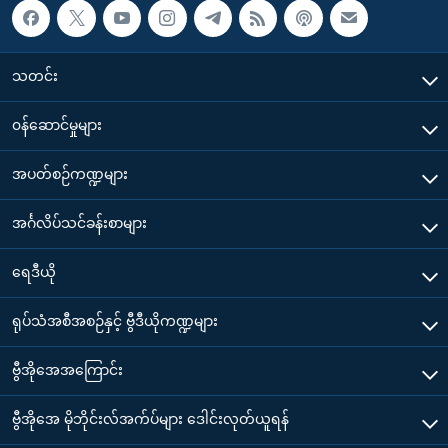
သတင်း
၀န်ဆောင်မှုများ
အပတ်စဉ်ကဏ္ဍများ
အင်္ဂလိပ်သင်ခန်းစာများ
ရေဒီယို
ရုပ်သံအစီအစဉ်နှင့် ဗွီဒီယိုကဏ္ဍများ
ဗွီအိုအေအကြောင်း
ဗွီအိုအေ မိုဘိုင်းလ်အက်ပ်များ ဒေါင်းလုတ်ယူရန်