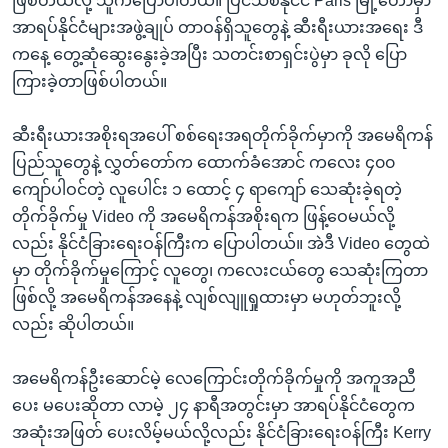
ဖြစ်တယ်လို့ သူကပြောပါတယ်။ ပြင်သစ်နိုင်ငံ Paris မြို့တော်မှာ
အာရပ်နိုင်ငံများအဖွဲ့ချုပ် တာဝန်ရှိသူတွေနဲ့ ဆီးရီးယားအရေး ဒီ
ကနေ့ တွေ့ဆုံဆွေးနွေးခဲ့အပြီး သတင်းစာရှင်းပွဲမှာ ခုလို ပြော
ကြားခဲ့တာဖြစ်ပါတယ်။
ဆီးရီးယားအစိုးရအပေါ် စစ်ရေးအရတိုက်ခိုက်မှာကို အမေရိကန်
ပြည်သူတွေနဲ့ လွှတ်တော်က ထောက်ခံအောင် ကလေး ၄၀၀
ကျော်ပါဝင်တဲ့ လူပေါင်း ၁ ထောင့် ၄ ရာကျော် သေဆုံးခဲ့ရတဲ့
တိုက်ခိုက်မှု Video ကို အမေရိကန်အစိုးရက ဖြန့်ဝေမယ်လို့
လည်း နိုင်ငံခြားရေးဝန်ကြီးက ပြောပါတယ်။ အဲဒီ Video တွေထဲ
မှာ တိုက်ခိုက်မှုကြောင့် လူတွေ၊ ကလေးငယ်တွေ သေဆုံးကြတာ
ဖြစ်လို့ အမေရိကန်အနေနဲ့ လျစ်လျူရှုထားမှာ မဟုတ်ဘူးလို့
လည်း ဆိုပါတယ်။
အမေရိကန်ဦးဆောင်မဲ့ လေကြောင်းတိုက်ခိုက်မှုကို အကူအညီ
ပေး မပေးဆိုတာ လာမဲ့ ၂၄ နာရီအတွင်းမှာ အာရပ်နိုင်ငံတွေက
အဆုံးအဖြတ် ပေးလိမ့်မယ်လို့လည်း နိုင်ငံခြားရေးဝန်ကြီး Kerry