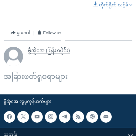
တိုက်ရိုက် လင့်ခ်
မျှဝေပါ
Follow us
ဗွီအိုအေ (မြန်မာပိုင်း)
အခြားဖတ်ရှုစရာများ
ဗွီအိုအေ လူမှုကွန်ယက်များ
သတင်း