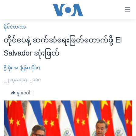
သုံး
ရ
လွယ်ကူ
နိုင်ငံတကာ
မူလစာမျက်နှာ
စေ
တိုင်ပေနဲ့ ဆက်ဆံရေးဖြတ်တောက်ဖို့ El
မြန်မာ
သည့်
Salvador ဆုံးဖြတ်
ကမ္ဘာ့သတင်းများ
Link
ဗွီဒီယို
နိုင်ငံတကာ
ဗွီအိုအေ (မြန်မာပိုင်း)
များ
သတင်းလွတ်လပ်ခွင့်
အမေရိကန်
၂၂ ၾသဂုတ္၊ ၂၀၁၈
ပင်မ
ရပ်ဝန်းတခု လမ်းတခု အလွန်
တရုတ်
အကြောင်းအရာ
မျှဝေပါ
သို့
အင်္ဂလိပ်စာလေ့လာမယ်
အစ္စရေး-ပါလက်စတိုင်း
ကျော်
အပတ်စဉ်ကဏ္ဍများ
အမေရိကန်သုံးအီဒီယံ
ကြည့်
ရေဒီယိုနှင့်ရုပ်သံ အချက်အလက်များ
မကြေးမုံရဲ့ အင်္ဂလိပ်စာ
ရေဒီယို
ရန်
ပင်မ
ရေဒီယို/တီဗွီအစီအစဉ်
ရုပ်ရှင်ထဲက အင်္ဂလိပ်စာ
တီဗွီ