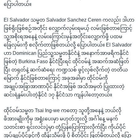
ပြောပါတယ်။
El Salvador သမ္မတ Salvador Sanchez Ceren ကလည်း ဒါဟာ
ဖြစ်ရိုးဖြစ်စဉ်အတိုင်း လျှောက်လှမ်းရမယ့် လမ်းဖြစ်တာကြောင့်
သူ့အစိုးရအနေနဲ့ လမ်းကြောင်းမှန်အတိုင်းလျှောက်ဖို့ ပထမ
ခြေလှမ်းကို စလိုက်တာဖြစ်တယ်လို့ ပြောပါတယ်။ El Salvador
ဟာ Dominican ပြည်သူ့သမ္မတနိုင်ငံနဲ့ အနောက်အာဖရိကနိုင်ငံ
ဖြစ်တဲ့ Burkina Faso နိုင်ငံပြီးရင် ထိုင်ဝမ်နဲ့ အဆက်အဆံဖြတ်
ပြီး တရုတ်နဲ့ ဆက်ဆံရေး ကဏ္ဍသစ် ဖွင့်လှစ်လိုက်တဲ့ တတိယ
မြောက် နိုင်ငံဖြစ်တာကြောင့် အခုအခါမှာ ထိုင်ဝမ်ကို
အချုပ်အခြာအာဏာပိုင် နိုင်ငံအဖြစ် အသိအမှတ် ပြုထားတဲ့
ဆင်းရဲနွမ်းပါးတဲ့နိုင်ငံ ၁၇ နိုင်ငံသာ ကျန်ပါတော့တယ်။
ထိုင်ဝမ်သမ္မတ Tsai Ing-we ကတော့ သူတို့အနေနဲ့ ဘယ်လို
ဖိအားမျိုးကိုမှ အရှုံးပေးမှာ မဟုတ်ဘူးလို့ အင်္ဂါနေ့ မနက်
သတင်းစာ ရှင်းလင်းပွဲမှာ တုံ့ပြန်ပြောကြားလိုက်ပြီး ကိုယ်ပိုင်
အုပ်ချုပ်ပိုင်ခွင့်ကို ထိန်းသိမ်းဖို့ ပို စိတ်ပိုင်း ဖြတ်မိတယ်လို့ ပြော