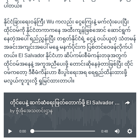
ပါတယ်။
နိုင်ငံခြားရေးဝန်ကြီး Wu ကလည်း ငွေကြေးနဲ့ မက်လုံးပေးပြီး
ထိုင်ဝမ်ကို နိုင်ငံတကာကနေ အထီးကျန်ဖြစ်အောင် ဆောင်ရွက်
နေတဲ့အပေါ် ရည်ညွှန်းပြီး တရုတ်နိုင်ငံရဲ့ ငွေနဲ့ ဝယ်ယူတဲ့ သံတမန်
အခင်းအကျင်းအပေါ် မနေ့ မနက်ပိုင်းက ပြစ်တင်ဝေဖန်လိုက်ပါ
တယ်။ El Salvador နိုင်ငံဟာ ဆိပ်ကမ်းစီမံကန်းတခုအတွက်
ထိုင်ဝမ်အနေနဲ့ အကူအညီပေးဖို့ တောင်းဆိုနေခဲ့တာဖြစ်ပြီး ထိုင်
ဝမ်ကတော့ ဒီစီမံကိန်းဟာ စီးပွါးရေးအရ ရေရှည်ထိန်းထားဖို့
မလွယ်ကူဘူးလို့ ရှုမြင်ထားတာပါ။
တိုင်ပေနဲ့ ဆက်ဆံရေးဖြတ်တောက်ဖို့ El Salvador ဆုံးဖြတ်
by
ဗွီအိုအေသတင်းဌာန
No media source currently available
0:00
0:48