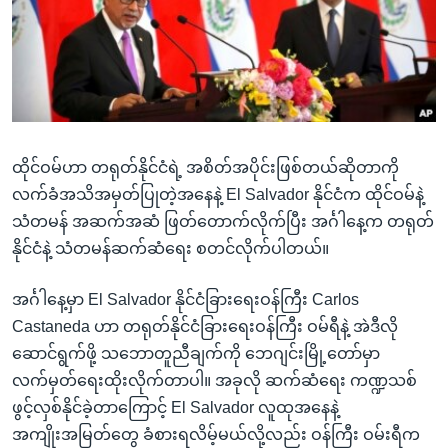
အ
သုတပဒေသာ အင်္ဂလိပ်စာ
ညွန်း
Learning English
စာမျက်နှာ
သို့
ဗွီအိုအေ လူမှုကွန်ယက်များ
ကျော်
ကြည့်
ထိုင်ဝမ်ဟာ တရုတ်နိုင်ငံရဲ့ အစိတ်အပိုင်းဖြစ်တယ်ဆိုတာကို
ရန်
ဘာသာစကားများ
လက်ခံအသိအမှတ်ပြုတဲ့အနေနဲ့ El Salvador နိုင်ငံက ထိုင်ဝမ်နဲ့
ရှာဖွေ
သံတမန် အဆက်အဆံ ဖြတ်တောက်လိုက်ပြီး အင်္ဂါနေ့က တရုတ်
ရန်
နိုင်ငံနဲ့ သံတမန်ဆက်ဆံရေး စတင်လိုက်ပါတယ်။
နေရာ
သို့
အင်္ဂါနေ့မှာ El Salvador နိုင်ငံခြားရေးဝန်ကြီး Carlos
ကျော်
Castaneda ဟာ တရုတ်နိုင်ငံခြားရေးဝန်ကြီး ဝမ်ရီနဲ့ အဲဒီလို
ရန်
ဆောင်ရွက်ဖို့ သဘောတူညီချက်ကို ဘေဂျင်းမြို့တော်မှာ
လက်မှတ်ရေးထိုးလိုက်တာပါ။ အခုလို ဆက်ဆံရေး ကဏ္ဍသစ်
ဖွင့်လှစ်နိုင်ခဲ့တာကြောင့် El Salvador လူထုအနေနဲ့
အကျိုးအမြတ်တွေ ခံစားရလိမ့်မယ်လို့လည်း ဝန်ကြီး ဝမ်းရီက