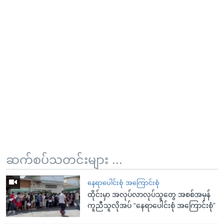
ဆက်စပ်သတင်းများ ...
နေရာပေါင်းစုံ အကြောင်းစုံ
ထိုင်းမှာ အလုပ်လာလုပ်သူတွေ အစစ်အမှန်
ကူညီသူလိုအပ် “နေရာပေါင်းစုံ အကြောင်းစုံ”