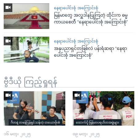
နေရာပေါင်းစုံ အကြောင်းစုံ
မြန်မာတွေ အလှူဒါနပြုကြတဲ့ ထိုင်းက ဓမ္မ
ကာယစေတီ “နေရာပေါင်းစုံ အကြောင်းစုံ”
နေရာပေါင်းစုံ အကြောင်းစုံ
အနုပညာရှင်တဖြစ်လဲ ပန်းရံဆရာ “နေရာ
ပေါင်းစုံ အကြောင်းစုံ”
ဗွီဒီယို ကြည့်ရှုရန်
၁၆ မတ္၊ ၂၀၂၅
၀၉ မတ္၊ ၂၀၂၅