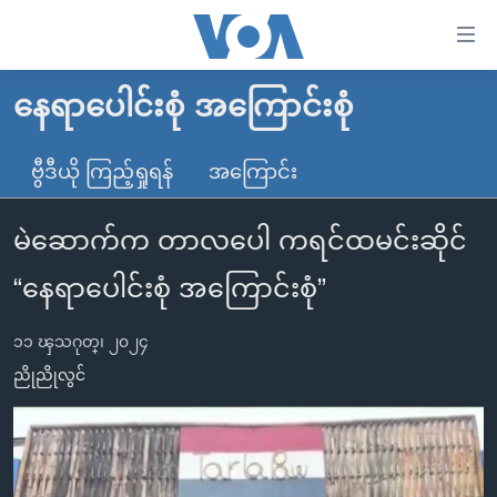
သုံး
ရ
လွယ်ကူ
နေရာပေါင်းစုံ အကြောင်းစုံ
မူလစာမျက်နှာ
စေ
မြန်မာ
ဗွီဒီယို ကြည့်ရှုရန်
အကြောင်း
သည့်
ကမ္ဘာ့သတင်းများ
Link
မဲဆောက်က တာလပေါ ကရင်ထမင်းဆိုင်
ဗွီဒီယို
နိုင်ငံတကာ
များ
သတင်းလွတ်လပ်ခွင့်
အမေရိကန်
“နေရာပေါင်းစုံ အကြောင်းစုံ”
ပင်မ
ရပ်ဝန်းတခု လမ်းတခု အလွန်
တရုတ်
အကြောင်းအရာ
၁၁ ၾသဂုတ္၊ ၂၀၂၄
သို့
အင်္ဂလိပ်စာလေ့လာမယ်
အစ္စရေး-ပါလက်စတိုင်း
ညိုညိုလွင်
ကျော်
အပတ်စဉ်ကဏ္ဍများ
အမေရိကန်သုံးအီဒီယံ
ကြည့်
ရေဒီယိုနှင့်ရုပ်သံ အချက်အလက်များ
မကြေးမုံရဲ့ အင်္ဂလိပ်စာ
ရေဒီယို
ရန်
ပင်မ
ရေဒီယို/တီဗွီအစီအစဉ်
ရုပ်ရှင်ထဲက အင်္ဂလိပ်စာ
တီဗွီ