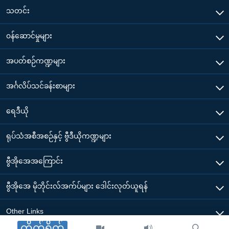
သတင်း
၀န်ဆောင်မှုများ
အပတ်စဉ်ကဏ္ဍများ
အင်္ဂလိပ်သင်ခန်းစာများ
ရေဒီယို
ရုပ်သံအစီအစဉ်နှင့် ဗွီဒီယိုကဏ္ဍများ
ဗွီအိုအေအကြောင်း
ဗွီအိုအေ မိုဘိုင်းလ်အက်ပ်များ ဒေါင်းလုတ်ယူရန်
Other Links
တိုက်ရိုက်