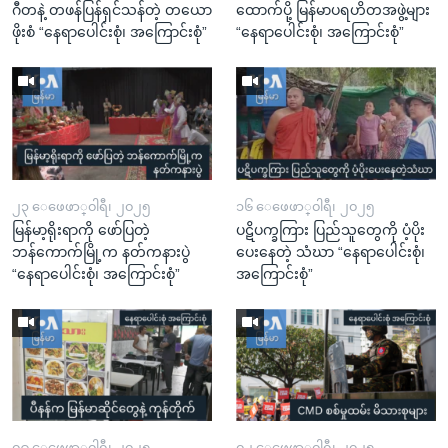
ဂီတနဲ့ တဖန်ပြန်ရှင်သန်တဲ့ တယော
ထောက်ပို့ မြန်မာပရဟိတအဖွဲ့များ
ဖိုးစံ “နေရာပေါင်းစုံ၊ အကြောင်းစုံ”
“နေရာပေါင်းစုံ၊ အကြောင်းစုံ”
၂၃ ေဖေဖာ္၀ါရီ၊ ၂၀၂၅
၁၆ ေဖေဖာ္၀ါရီ၊ ၂၀၂၅
မြန်မာ့ရိုးရာကို ဖော်ပြတဲ့
ပဋိပက္ခကြား ပြည်သူတွေကို ပံ့ပိုး
ဘန်ကောက်မြို့က နတ်ကနားပွဲ
ပေးနေတဲ့ သံဃာ “နေရာပေါင်းစုံ၊
“နေရာပေါင်းစုံ၊ အကြောင်းစုံ”
အကြောင်းစုံ”
၀၉ ေဖေဖာ္၀ါရီ၊ ၂၀၂၅
၀၂ ေဖေဖာ္၀ါရီ၊ ၂၀၂၅