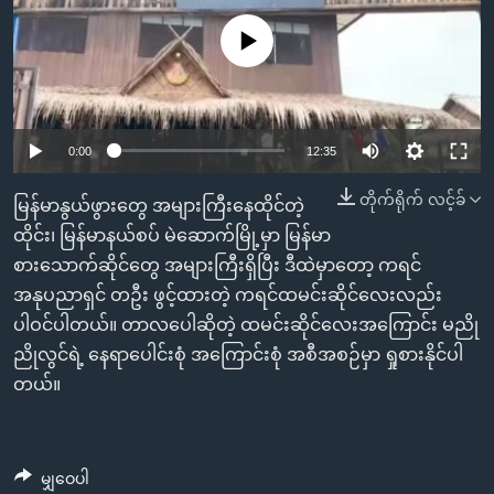
အ
သုတပဒေသာ အင်္ဂလိပ်စာ
ညွန်း
Learning English
No media source currently available
စာမျက်နှာ
သို့
ဗွီအိုအေ လူမှုကွန်ယက်များ
ကျော်
0:00
12:35
ကြည့်
ရန်
တိုက်ရိုက် လင့်ခ်
ဘာသာစကားများ
မြန်မာနွယ်ဖွားတွေ အများကြီးနေထိုင်တဲ့
ရှာဖွေ
ထိုင်း၊ မြန်မာနယ်စပ် မဲဆောက်မြို့မှာ မြန်မာ
ရန်
စားသောက်ဆိုင်တွေ အများကြီးရှိပြီး ဒီထဲမှာတော့ ကရင်
နေရာ
အနုပညာရှင် တဦး ဖွင့်ထားတဲ့ ကရင်ထမင်းဆိုင်လေးလည်း
သို့
ပါဝင်ပါတယ်။ တာလပေါဆိုတဲ့ ထမင်းဆိုင်လေးအကြောင်း မညို
ကျော်
ညိုလွင်ရဲ့ နေရာပေါင်းစုံ အကြောင်းစုံ အစီအစဉ်မှာ ရှုစားနိုင်ပါ
ရန်
တယ်။
မျှဝေပါ