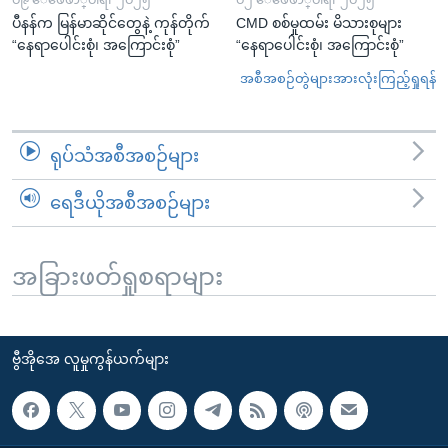
ပီနန်က မြန်မာဆိုင်တွေနဲ့ ကုန်တိုက်
CMD စစ်မှုထမ်း မိသားစုများ
“နေရာပေါင်းစုံ၊ အကြောင်းစုံ”
“နေရာပေါင်းစုံ၊ အကြောင်းစုံ”
အစီအစဉ်တွဲများအားလုံးကြည့်ရှုရန်
ရုပ်သံအစီအစဉ်များ
ရေဒီယိုအစီအစဉ်များ
အခြားဖတ်ရှုစရာများ
ဗွီအိုအေ လူမှုကွန်ယက်များ