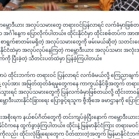
ကို ကမ္ဘောဒီယား အလုပ်သမားတွေ တရားဝင်ပြန်လာရင် လက်ခံမှာဖြစ်တယ်
အင်္ဂါနေ့က ပြောလိုက်ပါတယ်။ ထိုင်းနိုင်ငံမှာ ထိုင်းစစ်တပ်က အာဏာ
စာရွက်စာတမ်းမရှိတဲ့ အလုပ်သမားတွေကို ဖမ်းမယ်ဆိုတဲ့ သတင်းတ
ုင်းနိုင်ငံထဲမှာ အလုပ်လုပ်နေကြတဲ့ ကမ္ဘောဒီးယား အလုပ်သမား အလုံးအ
ကို ပြီးခဲ့တဲ့ သီတင်းပတ်ထဲမှာ ပြန်ခဲ့ကြပါတယ်။
ာပဲ ထိုင်းဘက်က တရားဝင် ပြန်လာရင် လက်ခံမယ်လို့ ကြေညာချက် 
ုနဲ့ လုပ်အား အမြတ်ထုတ်ခံရမှုတွေကနေ ကာကွယ်နိုင်ဖို့အတွက် တရား
န်သွားရင် အလုပ်သမားတွေကို ပြန်လက်ခံမှာဖြစ်တယ်လို့ ထိုင်းတာဝန
ဘောဒီးယားနိုင်ငံခြားရေး ပြောခွင့်ရသူက ဗွီအိုအေ ခမာဌာနကို ပြော
းအစိုးရက နယ်စပ်ဂိတ်တွေကို တင်းကျပ်ခဲ့ပြီးနောက် ကမ္ဘောဒီးယ
းနိုင်ငံကနေ ထွက်ခွာခဲ့ကြပါတယ်။ ထိုင်းနဲ့ မြန်မာနိုင်ငံကြား တရားမဝင်
ိုလည်း ထိုင်းလုံခြုံရေးတွေက ပိတ်ထားတဲ့အတွက် မြန်မာနိုင်ငံဘက