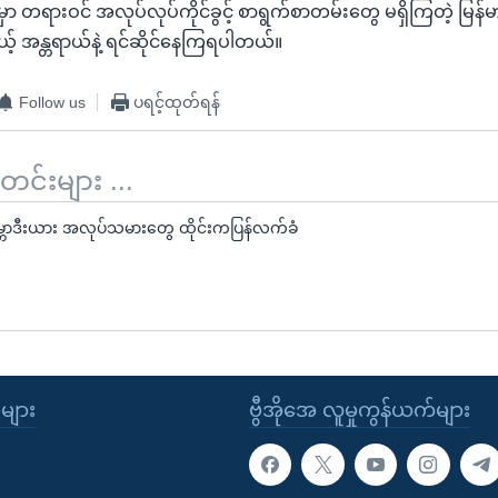
င်ငံထဲမှာ တရားဝင် အလုပ်လုပ်ကိုင်ခွင့် စာရွက်စာတမ်းတွေ မရှိကြတဲ့ မ
့် အန္တရာယ်နဲ့ ရင်ဆိုင်နေကြရပါတယ်။
Follow us
ပရင့်ထုတ်ရန်
်းများ ...
ောဒီးယား အလုပ်သမားတွေ ထိုင်းကပြန်လက်ခံ
ုများ
ဗွီအိုအေ လူမှုကွန်ယက်များ