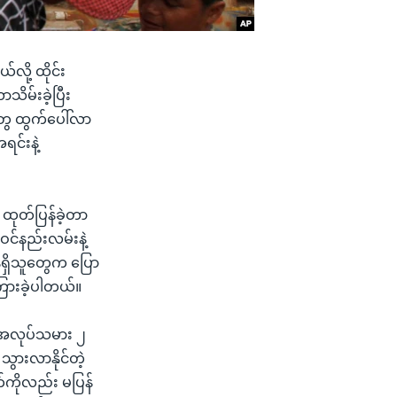
လို့ ထိုင်း
သိမ်းခဲ့ပြီး
ွေ ထွက်ပေါ်လာ
ရင်းနဲ့
ထုတ်ပြန်ခဲ့တာ
ဝင်နည်းလမ်းနဲ့
်ရှိသူတွေက ပြော
ကြားခဲ့ပါတယ်။
ားအလုပ်သမား ၂
 သွားလာနိုင်တဲ့
်ကိုလည်း မပြန်