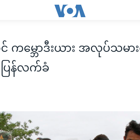
် ကမ္ဘောဒီးယား အလုပ်သမာ
ကပြန်လက်ခံ