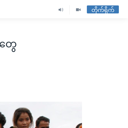
တိုက်ရိုက်
းတွေ