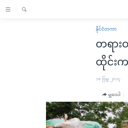
သုံး
ရ
ရှာဖွေ
လွယ်ကူ
မူလစာမျက်နှာ
နိုင်ငံတကာ
ရ
စေ
မြန်မာ
လာ
တရားဝင
သည့်
ဒ်
ကမ္ဘာ့သတင်းများ
Link
ဗွီဒီယို
နိုင်ငံတကာ
ထိုင်း
များ
သတင်းလွတ်လပ်ခွင့်
အမေရိကန်
ပင်မ
ရပ်ဝန်းတခု လမ်းတခု အလွန်
တရုတ်
၁၈ ဇြန္၊ ၂၀၁၄
အကြောင်းအရာ
အင်္ဂလိပ်စာလေ့လာမယ်
အစ္စရေး-ပါလက်စတိုင်း
သို့
မျှဝေပါ
အပတ်စဉ်ကဏ္ဍများ
အမေရိကန်သုံးအီဒီယံ
ကျော်
ကြည့်
ရေဒီယိုနှင့်ရုပ်သံ အချက်အလက်များ
မကြေးမုံရဲ့ အင်္ဂလိပ်စာ
ရေဒီယို
ရန်
ရေဒီယို/တီဗွီအစီအစဉ်
ရုပ်ရှင်ထဲက အင်္ဂလိပ်စာ
တီဗွီ
ပင်မ