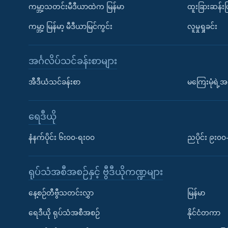
ကမ္ဘာ့သတင်းမီဒီယာထဲက မြန်မာ
ထူးခြားဆန်း
ကမ္ဘာ့ မြန်မာ့ မီဒီယာမြင်ကွင်း
လူမှုရှုခင်း
အင်္ဂလိပ်သင်ခန်းစာများ
အီဒီယံသင်ခန်းစာ
မကြေးမုံရဲ့အင
ရေဒီယို
နံနက်ပိုင်း ၆း၀၀-ရး၀၀
ညပိုင်း ၉း၀
ရုပ်သံအစီအစဉ်နှင့် ဗွီဒီယိုကဏ္ဍများ
နေ့စဉ်တီဗွီသတင်းလွှာ
မြန်မာ
ရေဒီယို ရုပ်သံအစီအစဉ်
နိုင်ငံတကာ