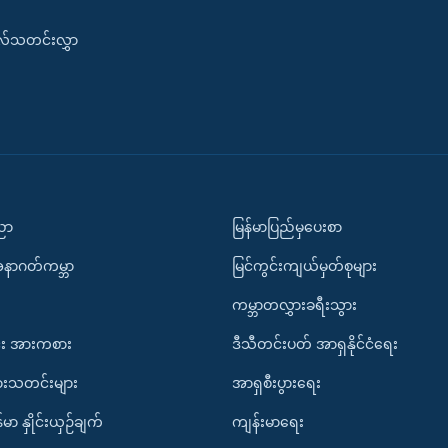
းလ်သတင်းလွှာ
ပညာ
မြန်မာပြည်မှပေးစာ
အနာဂတ်ကမ္ဘာ
မြင်ကွင်းကျယ်မှတ်စုများ
ကမ္ဘာတလွှားခရီးသွား
း အားကစား
ဒီသီတင်းပတ် အာရှနိုင်ငံရေး
ားသတင်းများ
အာရှစီးပွားရေး
်မာ နှိုင်းယှဉ်ချက်
ကျန်းမာရေး