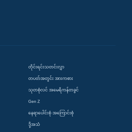
တိုင်းရင်းသတင်းလွှာ
တပတ်အတွင်း အားကစား
သုတစုံလင် အမေရိကန်တခွင်
Gen Z
နေရာပေါင်းစုံ အကြောင်းစုံ
ဒို့အသံ