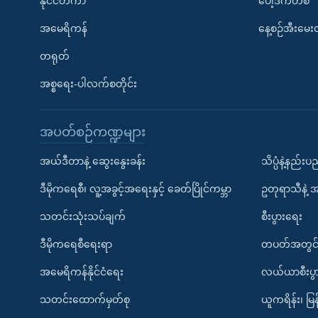
နိုင်ငံတကာ
ပေါ့ဒ်ကတ်စ်
အမေရိကန်
နေ့စဉ်အီးမေ
တရုတ်
အစ္စရေး-ပါလက်စတိုင်း
အပတ်စဉ်ကဏ္ဍများ
အယ်ဒီတာနဲ့ ဆွေးနွေးခန်း
သိပ္ပံနဲ့နည်း
ဒီမိုကရေစီ၊ လူ့အခွင့်အရေးနှင့် ခေတ်ပြိုင်ကမ္ဘာ
ဥတုရာသီနဲ့ 
သတင်းသုံးသပ်ချက်
စီးပွားရေး
ဒီမိုကရေစီရေးရာ
တပတ်အတွင်
အမေရိကန်နိုင်ငံရေး
လယ်ယာစီးပွ
သတင်းထောက်မှတ်စု
ယူကရိန်း၊ မြန