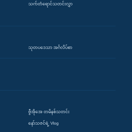
သက်တံရောင်သတင်းလွှာ
သုတပဒေသာ အင်္ဂလိပ်စာ
ဗွီအိုအေ တမိနစ်သတင်း
နော်သဇင်ရဲ့ Vlog