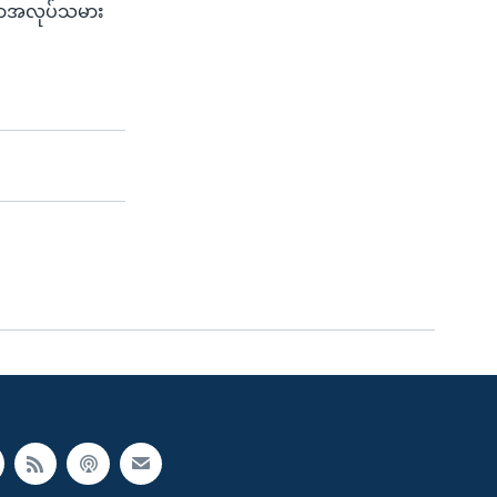
ြန်မာအလုပ်သမား