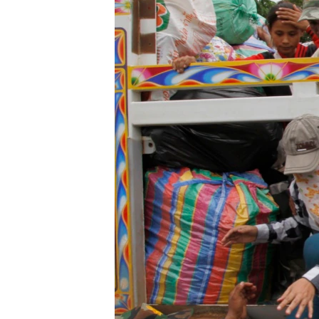
သုတပဒေသာ အင်္ဂလိပ်စာ
အ
ညွန်း
စာမျက်နှာ
သို့
ကျော်
ကြည့်
ရန်
ရှာဖွေ
ရန်
နေရာ
သို့
ကျော်
ရန်