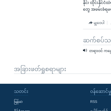
နိုင်၊ ထိုင်းနို
တွေ အဖမ်းခံရမယ
မျှဝေပါ
ဆက်စပ်သတင
တရားဝင် ကမ္ဘ
အခြားဖတ်ရှုစရာများ
သတင်း
၀န်ဆောင်မှ
မြန်မာ
RSS