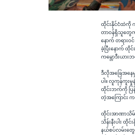
ထိုင်းနိုင်ငံထဲ
တာဝန်ရှိသူတွေက 
နောက် တရားဝင် 
ခဲ့ပြီးနောက် ထိ
ကမ္ဘောဒီးယားဘက်
ဒီလိုအခြေအနေမှ
ပါ။ လူကုန်ကူးမှ
ထိုင်းဘက်ကို ပြ
တဲ့အကြောင်း ကမ္
ထိုင်းအာဏာသိမ်
သိန်းနီးပါး ထိုင်
နယ်စပ်လမ်းတွေက