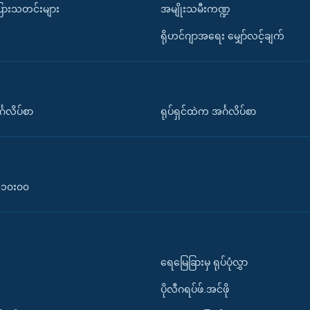
ပြားသတင်းများ
အမျိုးသမီးကဏ္ဍ
ရိုဟင်ဂျာအရေး မျှော်လင့်ချက်
်္ဂလိပ်စာ
ရုပ်ရှင်ထဲက အင်္ဂလိပ်စာ
၀-၁၀း၀၀
ရေမြေခြားမှ ရုပ်ပုံလွှာ
ပိုလီဂရပ်ဖ်.အင်ဖို