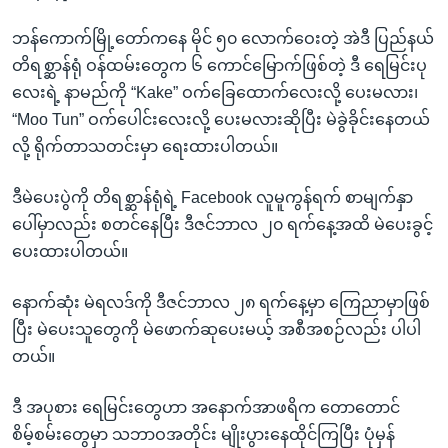
ဘန်ကောက်မြို့တော်ကနေ မိုင် ၅၀ လောက်ဝေးတဲ့ အဲဒီ ပြည်နယ်
တိရစ္ဆာန်ရုံ ဝန်ထမ်းတွေက ၆ ကောင်မြောက်ဖြစ်တဲ့ ဒီ ရေမြင်းပု
လေးရဲ့ နာမည်ကို “Kake” ဝက်ခြေထောက်လေးလို့ ပေးမလား၊
“Moo Tun” ဝက်ပေါင်းလေးလို့ ပေးမလားဆိုပြီး မဲခွဲခိုင်းနေတယ်
လို့ ရိုက်တာသတင်းမှာ ရေးထားပါတယ်။
ဒီမဲပေးပွဲကို တိရစ္ဆာန်ရုံရဲ့ Facebook လူမူကွန်ရက် စာမျက်နှာ
ပေါ်မှာလည်း စတင်နေပြီး ဒီဇင်ဘာလ ၂၀ ရက်နေ့အထိ မဲပေးခွင့်
ပေးထားပါတယ်။
နောက်ဆုံး မဲရလဒ်ကို ဒီဇင်ဘာလ ၂၈ ရက်နေ့မှာ ကြေညာမှာဖြစ်
ပြီး မဲပေးသူတွေကို မဲဖောက်ဆုပေးမယ့် အစီအစဉ်လည်း ပါပါ
တယ်။
ဒီ အပုစား ရေမြင်းတွေဟာ အနောက်အာဖရိက တောတောင်
စိမ့်စမ်းတွေမှာ သဘာဝအတိုင်း မျိုးပွားနေထိုင်ကြပြီး ပုံမှန်