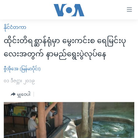
သုံး
ရ
လွယ်ကူ
နိုင်ငံတကာ
မူလစာမျက်နှာ
စေ
ထိုင်းတိရစ္ဆာန်ရုံမှာ မွေးကင်းစ ရေမြင်းပု
မြန်မာ
သည့်
လေးအတွက် နာမည်ရွေးပွဲလုပ်နေ
ကမ္ဘာ့သတင်းများ
Link
ဗွီဒီယို
နိုင်ငံတကာ
ဗွီအိုအေ (မြန်မာပိုင်း)
များ
သတင်းလွတ်လပ်ခွင့်
အမေရိကန်
၀၁ ဒီဇင္ဘာ၊ ၂၀၁၉
ပင်မ
ရပ်ဝန်းတခု လမ်းတခု အလွန်
တရုတ်
အကြောင်းအရာ
မျှဝေပါ
သို့
အင်္ဂလိပ်စာလေ့လာမယ်
အစ္စရေး-ပါလက်စတိုင်း
ကျော်
အပတ်စဉ်ကဏ္ဍများ
အမေရိကန်သုံးအီဒီယံ
ကြည့်
ရေဒီယိုနှင့်ရုပ်သံ အချက်အလက်များ
မကြေးမုံရဲ့ အင်္ဂလိပ်စာ
ရေဒီယို
ရန်
ပင်မ
ရေဒီယို/တီဗွီအစီအစဉ်
ရုပ်ရှင်ထဲက အင်္ဂလိပ်စာ
တီဗွီ