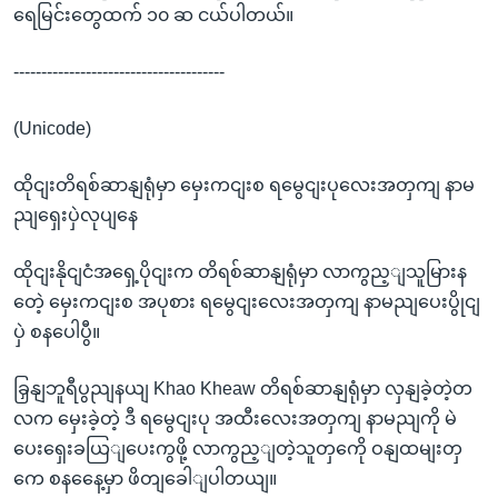
ရေမြင်းတွေထက် ၁၀ ဆ ငယ်ပါတယ်။
--------------------------------------
(Unicode)
ထိုငျးတိရစ်ဆာနျရုံမှာ မှေးကငျးစ ရမွေငျးပုလေးအတှကျ နာမ
ညျရှေးပှဲလုပျနေ
ထိုငျးနိုငျငံအရှေ့ပိုငျးက တိရစ်ဆာနျရုံမှာ လာကွည့ျသူမြားန
တေဲ့ မှေးကငျးစ အပုစား ရမွေငျးလေးအတှကျ နာမညျပေးပွိုငျ
ပှဲ စနပေါပွီ။
ခြှနျဘူရီပွညျနယျ Khao Kheaw တိရစ်ဆာနျရုံမှာ လှနျခဲ့တဲ့တ
လက မှေးခဲ့တဲ့ ဒီ ရမွေငျးပု အထီးလေးအတှကျ နာမညျကို မဲ
ပေးရှေးခယြျပေးကွဖို့ လာကွည့ျတဲ့သူတှကေို ဝနျထမျးတှ
ကေ စနနေေ့မှာ ဖိတျခေါျပါတယျ။