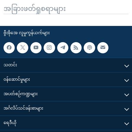
အခြားဖတ်ရှုစရာများ
ဗွီအိုအေ လူမှုကွန်ယက်များ
သတင်း
၀န်ဆောင်မှုများ
အပတ်စဉ်ကဏ္ဍများ
အင်္ဂလိပ်သင်ခန်းစာများ
ရေဒီယို