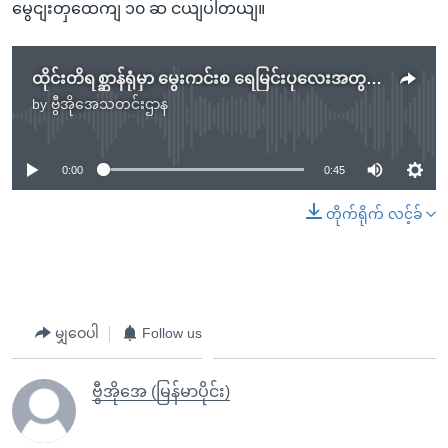
မွေငျးတှထေကျ ၁၀ ဆ ငယျပါတယျ။
ထိုင်းတိရစ္ဆာန်ရုံမှာ မွေးကင်းစ ရေမြင်းပုလေးအတွက် နာမည်ရွေးပွဲလုပ်နေ
by
ဗွီအိုအေသတင်းဌာန
No media source currently available
0:00
0:45
တိုက်ရိုက် လင့်ခ်
မျှဝေပါ
Follow us
ဗွီအိုအေ (မြန်မာပိုင်း)