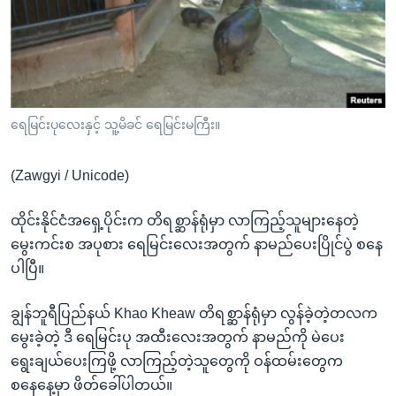
အ
သုတပဒေသာ အင်္ဂလိပ်စာ
ညွန်း
Learning English
စာမျက်နှာ
သို့
ဗွီအိုအေ လူမှုကွန်ယက်များ
ကျော်
ကြည့်
ရေမြင်းပုလေးနှင့် သူ့မိခင် ရေမြင်းမကြီး။
ရန်
ဘာသာစကားများ
ရှာဖွေ
(Zawgyi / Unicode)
ရန်
နေရာ
ထိုင်းနိုင်ငံအရှေ့ပိုင်းက တိရစ္ဆာန်ရုံမှာ လာကြည့်သူများနေတဲ့
သို့
မွေးကင်းစ အပုစား ရေမြင်းလေးအတွက် နာမည်ပေးပြိုင်ပွဲ စနေ
ကျော်
ပါပြီ။
ရန်
ချွန်ဘူရီပြည်နယ် Khao Kheaw တိရစ္ဆာန်ရုံမှာ လွန်ခဲ့တဲ့တလက
မွေးခဲ့တဲ့ ဒီ ရေမြင်းပု အထီးလေးအတွက် နာမည်ကို မဲပေး
ရွေးချယ်ပေးကြဖို့ လာကြည့်တဲ့သူတွေကို ဝန်ထမ်းတွေက
စနေနေ့မှာ ဖိတ်ခေါ်ပါတယ်။