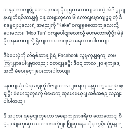
ဘနျကောကျမွို့တောျကနေ မိုငျ ၅၀ လောကျဝေးတဲ့ အဲဒီ ပွညျ
နယျတိရစ်ဆာနျရုံ ဝနျထမျးတှကေ ၆ ကောငျမွောကျဖွဈတဲ့ ဒီ
ရမွေငျးပုလေးရဲ့ နာမညျကို “Kake” ဝကျခွထေောကျလေးလို့
ပေးမလား၊ “Moo Tun” ဝကျပေါငျးလေးလို့ ပေးမလားဆိုပွီး မဲခှဲ
ခိုငျးနတေယျလို့ ရိုကျတာသတငျးမှာ ရေးထားပါတယျ။
ဒီမဲပေးပှဲကို တိရစ်ဆာနျရုံရဲ့ Facebook လူမူကှနျရကျ စာမ
ကြျနှာပေါျမှာလညျး စတငျနပွေီး ဒီဇငျဘာလ ၂၀ ရကျနေ့
အထိ မဲပေးခှင့ျပေးထားပါတယျ။
နောကျဆုံး မဲရလဒျကို ဒီဇငျဘာလ ၂၈ ရကျနေ့မှာ ကွညောမှာဖွ
ဈပွီး မဲပေးသူတှကေို မဲဖောကျဆုပေးမယ့ျ အစီအစဉျလညျး
ပါပါတယျ။
ဒီ အပုစား ရမွေငျးတှဟော အနောကျအာဖရိက တောတောငျ စိ
မ့ျစမျးတှမှော သဘာဝအတိုငျး မြိုးပှားနထေိုငျကွပွီး ပုံမှနျ ရ