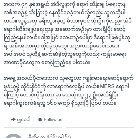
အသက် ၇၅ နှစ်အရွယ် အဲဒီလူနာကို ရောဂါထိန်းချုပ်ရေးဌာန
အစီအစဉ်နဲ့ သီးခြားခွဲ နေထိုင်စေခဲ့တယ်လို့လည်း သူကဆိုပါ
တယ်။ သူနဲ့အတူ ခရီးသွားခဲ့တဲ့ မိသားစုဝင် သုံးဦးကိုလည်း အဲဒီ
ရောဂါထိန်းချုပ်ရေးဌာန အဆောက်အဦးမှာ ထားရှိပြီး စောင့်
ကြည့်နေပါတယ်။ ဒါ့အပြင် လေယာဉ်ပေါ်မှာ ဒီရောဂါဖြစ်ပွါးသူ
ရဲ့ အနီးအတားမှာ ထိုင်ခဲ့သူတွေ၊ အဌားယာဉ်မောင်းသမား
အပါအဝင် သူတို့နဲ့ ဆက်ဆံခဲ့တဲ့သူတွေကိုလည်း ကျန်းမာရေး
အာဏာပိုင်တွေက စောင့်ကြည့်နေ ပါတယ်။
အရှေ့အလယ်ပိုင်းဒေသက သူတွေဟာ ကျန်းမာရေးစောင့်ရှောက်
မှုခံယူဖို့ ထိုင်းနိုင်ငံကို လာရောက်လေ့ရှိပါတယ်။ MERS ရောဂါ
ကြောင့် တောင်ကိုရီးယား မှာ သေဆုံးသူ ၂၃ ဦးအထိရှိပြီး
ရောဂါကူးစက်ခံရသူ ၁၆၀ ကျော် ရှိသွားပြီ ဖြစ်ပါတယ်။
မျှဝေပါ
Follow us
ဗွီအိုအေ (မြန်မာပိုင်း)