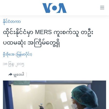
သုံး
ရ
လွယ်ကူ
နိုင်ငံတကာ
မူလစာမျက်နှာ
စေ
ထိုင်းနိုင်ငံမှာ MERS ကူးစက်သူ တဦး
မြန်မာ
သည့်
ပထမဆုံး အကြိမ်တွေ့ရှိ
ကမ္ဘာ့သတင်းများ
Link
ဗွီဒီယို
နိုင်ငံတကာ
ဗွီအိုအေ (မြန်မာပိုင်း)
များ
သတင်းလွတ်လပ်ခွင့်
အမေရိကန်
၁၈ ဇြန္၊ ၂၀၁၅
ပင်မ
ရပ်ဝန်းတခု လမ်းတခု အလွန်
တရုတ်
အကြောင်းအရာ
မျှဝေပါ
သို့
အင်္ဂလိပ်စာလေ့လာမယ်
အစ္စရေး-ပါလက်စတိုင်း
ကျော်
အပတ်စဉ်ကဏ္ဍများ
အမေရိကန်သုံးအီဒီယံ
ကြည့်
ရေဒီယိုနှင့်ရုပ်သံ အချက်အလက်များ
မကြေးမုံရဲ့ အင်္ဂလိပ်စာ
ရေဒီယို
ရန်
ပင်မ
ရေဒီယို/တီဗွီအစီအစဉ်
ရုပ်ရှင်ထဲက အင်္ဂလိပ်စာ
တီဗွီ