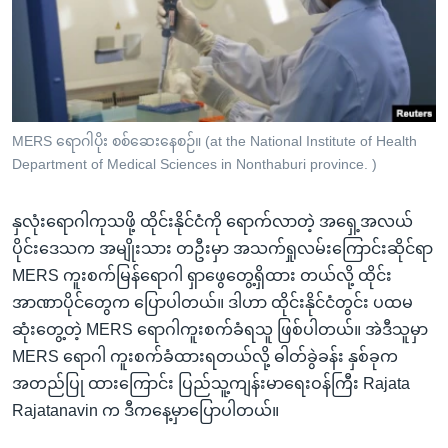
အ
သုတပဒေသာ အင်္ဂလိပ်စာ
ညွန်း
Learning English
စာမျက်နှာ
သို့
ဗွီအိုအေ လူမှုကွန်ယက်များ
ကျော်
ကြည့်
MERS ရောဂါပိုး စစ်ဆေးနေစဉ်။ (at the National Institute of Health
Department of Medical Sciences in Nonthaburi province. )
ရန်
ဘာသာစကားများ
ရှာဖွေ
နှလုံးရောဂါကုသဖို့ ထိုင်းနိုင်ငံကို ရောက်လာတဲ့ အရှေ့အလယ်
ရန်
ပိုင်းဒေသက အမျိုးသား တဦးမှာ အသက်ရှုလမ်းကြောင်းဆိုင်ရာ
နေရာ
MERS ကူးစက်မြန်ရောဂါ ရှာဖွေတွေ့ရှိထား တယ်လို့ ထိုင်း
သို့
အာဏာပိုင်တွေက ပြောပါတယ်။ ဒါဟာ ထိုင်းနိုင်ငံတွင်း ပထမ
ကျော်
ဆုံးတွေ့တဲ့ MERS ရောဂါကူးစက်ခံရသူ ဖြစ်ပါတယ်။ အဲဒီသူမှာ
ရန်
MERS ရောဂါ ကူးစက်ခံထားရတယ်လို့ ဓါတ်ခွဲခန်း နှစ်ခုက
အတည်ပြု ထားကြောင်း ပြည်သူ့ကျန်းမာရေးဝန်ကြီး Rajata
Rajatanavin က ဒီကနေ့မှာပြောပါတယ်။