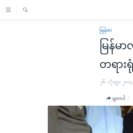
သုံး
ရ
ရှာဖွေ
လွယ်ကူ
မူလစာမျက်နှာ
မြန်မာ
ရ
စေ
မြန်မာ
လာ
မြန်မာ
သည့်
ဒ်
ကမ္ဘာ့သတင်းများ
Link
ဗွီဒီယို
နိုင်ငံတကာ
တရားရု
များ
သတင်းလွတ်လပ်ခွင့်
အမေရိကန်
ပင်မ
ရပ်ဝန်းတခု လမ်းတခု အလွန်
တရုတ်
၂၆ ႏိုဝင္ဘာ၊ ၂၀၁၄
အကြောင်းအရာ
အင်္ဂလိပ်စာလေ့လာမယ်
အစ္စရေး-ပါလက်စတိုင်း
သို့
မျှဝေပါ
အပတ်စဉ်ကဏ္ဍများ
အမေရိကန်သုံးအီဒီယံ
ကျော်
ကြည့်
ရေဒီယိုနှင့်ရုပ်သံ အချက်အလက်များ
မကြေးမုံရဲ့ အင်္ဂလိပ်စာ
ရေဒီယို
ရန်
ရေဒီယို/တီဗွီအစီအစဉ်
ရုပ်ရှင်ထဲက အင်္ဂလိပ်စာ
တီဗွီ
ပင်မ