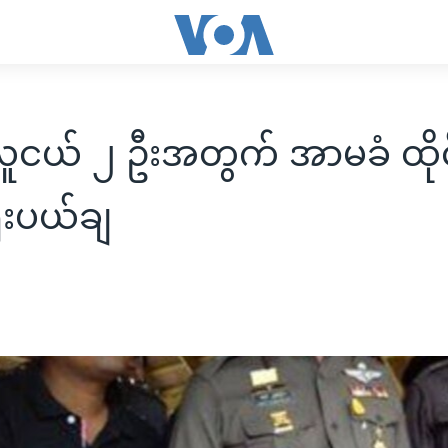
လူငယ် ၂ ဦးအတွက် အာမခံ ထိုင
ံးပယ်ချ