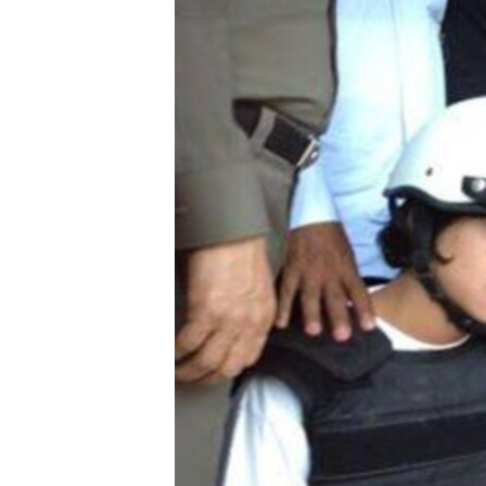
သုတပဒေသာ အင်္ဂလိပ်စာ
အ
ညွန်း
စာမျက်နှာ
သို့
ကျော်
ကြည့်
ရန်
ရှာဖွေ
ရန်
နေရာ
သို့
ကျော်
ရန်