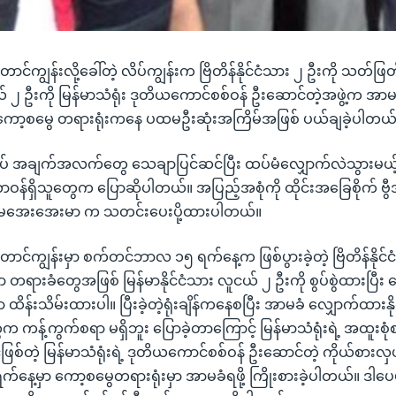
့တောင်ကျွန်းလို့ခေါ်တဲ့ လိပ်ကျွန်းက ဗြိတိန်နိုင်ငံသား ၂ ဦးကို သတ်ဖြတ်မှ
် ၂ ဦးကို မြန်မာသံရုံး ဒုတိယကောင်စစ်ဝန် ဦးဆောင်တဲ့အဖွဲ့က အာမ
ှာ ကော့စမွေ တရားရုံးကနေ ပထမဦးဆုံးအကြိမ်အဖြစ် ပယ်ချခဲ့ပါတယ
ထပ် အချက်အလက်တွေ သေချာပြင်ဆင်ပြီး ထပ်မံလျှောက်လဲသွားမယ
ာဝန်ရှိသူတွေက ပြောဆိုပါတယ်။ အပြည့်အစုံကို ထိုင်းအခြေစိုက် ဗွ
အေးအေးမာ က သတင်းပေးပို့ထားပါတယ်။
ာ့တောင်ကျွန်းမှာ စက်တင်ဘာလ ၁၅ ရက်နေ့က ဖြစ်ပွားခဲ့တဲ့ ဗြိတိန်နိုင်
ာ တရားခံတွေအဖြစ် မြန်မာနိုင်ငံသား လူငယ် ၂ ဦးကို စွပ်စွဲထားပြီး
ိန်းသိမ်းထားပါ။ ပြီးခဲ့တဲ့ရုံးချိန်ကနေစပြီး အာမခံ လျှောက်ထားနို
က ကန့်ကွက်စရာ မရှိဘူး ပြောခဲ့တာကြောင့် မြန်မာသံရုံးရဲ့ အထူးစ
်ဖြစ်တဲ့ မြန်မာသံရုံးရဲ့ ဒုတိယကောင်စစ်ဝန် ဦးဆောင်တဲ့ ကိုယ်စားလ
်နေ့မှာ ကော့စမွေတရားရုံးမှာ အာမခံရဖို့ ကြိုးစားခဲ့ပါတယ်။ ဒါပေမဲ