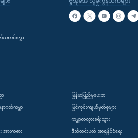
ုများ
ဗွီအိုအေ လူမှုကွန်ယက်များ
းလ်သတင်းလွှာ
ပညာ
မြန်မာပြည်မှပေးစာ
အနာဂတ်ကမ္ဘာ
မြင်ကွင်းကျယ်မှတ်စုများ
ကမ္ဘာတလွှားခရီးသွား
း အားကစား
ဒီသီတင်းပတ် အာရှနိုင်ငံရေး