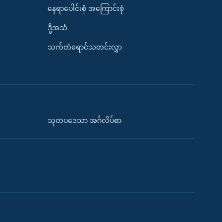
နေရာပေါင်းစုံ အကြောင်းစုံ
ဒို့အသံ
သက်တံရောင်သတင်းလွှာ
သုတပဒေသာ အင်္ဂလိပ်စာ