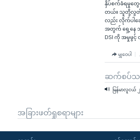
နှိပ်စက်ခံရမှုတွ
တယ်။ သူတို့လွတ
လည်း လိုက်ပါဆော
အတွက် ရှေ့နေ ၁
DSI ကို အမှုဖွင
မျှဝေပါ
ဆက်စပ်သတင
မြန်မာလူငယ် ၂
အခြားဖတ်ရှုစရာများ