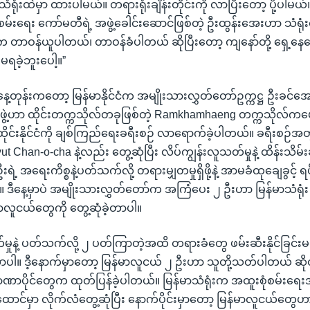
သံရုံးထဲမှာ ထားပါမယ်။ တရားရုံးချိန်းတိုင်းကို လာပြီးတော့ ပို့ပါမယ
စမ်းရေး ကော်မတီရဲ့ အဖွဲ့ခေါင်းဆောင်ဖြစ်တဲ့ ဦးထွန်းအေးဟာ သံရုံး
 တာဝန်ယူပါတယ်၊ တာဝန်ခံပါတယ် ဆိုပြီးတော့ ကျနော်တို့ ရှေ့န
မရခဲ့ဘူးပေါ့။”
နွေနေ့တုန်းကတော့ မြန်မာနိုင်ငံက အမျိုးသားလွှတ်တော်ဥက္ကဋ္ဌ ဦးခင်အောင
ွဲ့ဟာ ထိုင်းတက္ကသိုလ်တခုဖြစ်တဲ့ Ramkhamhaeng တက္ကသိုလ်ကပေး
င်းနိုင်ငံကို ချစ်ကြည်ရေးခရီးစဉ် လာရောက်ခဲ့ပါတယ်။ ခရီးစဉ်အတွင်းမ
yut Chan-o-cha နဲ့လည်း တွေ့ဆုံပြီး လိပ်ကျွန်းလူသတ်မှုနဲ့ ထိန်းသိမ်
ရဲ့ အရေးကိစ္စနဲ့ပတ်သက်လို့ တရားမျှတမှုရှိဖို့နဲ့ အာမခံထုချေခွင့် ရ
။ ဒီနေ့မှာပဲ အမျိုးသားလွှတ်တော်က အကြံပေး ၂ ဦးဟာ မြန်မာသံရုံ
်မာလူငယ်တွေကို တွေ့ဆုံခဲ့တာပါ။
မှုနဲ့ ပတ်သက်လို့ ၂ ပတ်ကြာတဲ့အထိ တရားခံတွေ ဖမ်းဆီးနိုင်ခြင်းမရ
တာပါ။ ဒီ့နောက်မှာတော့ မြန်မာလူငယ် ၂ ဦးဟာ သူတို့သတ်ပါတယ် ဆိုတ
အာဏာပိုင်တွေက ထုတ်ပြန်ခဲ့ပါတယ်။ မြန်မာသံရုံးက အထူးစုံစမ်းရေး
ာင်မှာ လိုက်လံတွေ့ဆုံပြီး နောက်ပိုင်းမှာတော့ မြန်မာလူငယ်တွေဟာ ခ