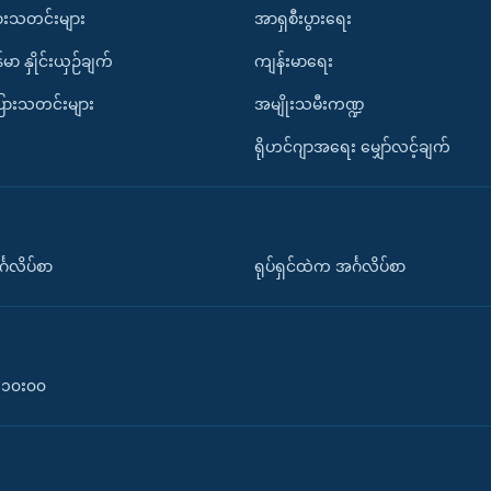
ားသတင်းများ
အာရှစီးပွားရေး
်မာ နှိုင်းယှဉ်ချက်
ကျန်းမာရေး
ပြားသတင်းများ
အမျိုးသမီးကဏ္ဍ
ရိုဟင်ဂျာအရေး မျှော်လင့်ချက်
်္ဂလိပ်စာ
ရုပ်ရှင်ထဲက အင်္ဂလိပ်စာ
၀-၁၀း၀၀