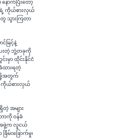
်။ နောက်ပြီးတော့
ရဲ့ ကိုယ်စားလှယ်
ေတွေ သွားကြတာ
်မြင့်နဲ့
တဲ့ ဘွဲ့တခုကို
ှာ ထိုင်းနိုင်ငံ
းခံထားရတဲ့
ဖို့အတွက်
း ကိုယ်စားလှယ်
ှိတဲ့ အများ
ာကို ဝန်ခံ
အဖွဲ့က လူငယ်
ြိမ်းခြောက်မှု၊