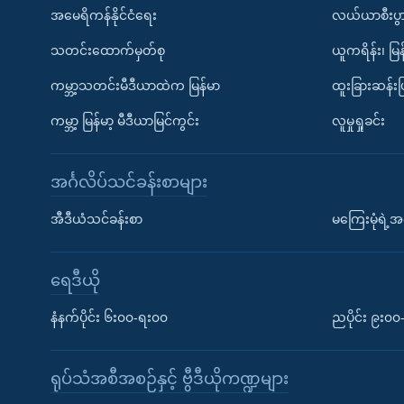
အမေရိကန်နိုင်ငံရေး
လယ်ယာစီးပွ
သတင်းထောက်မှတ်စု
ယူကရိန်း၊ မြန
ကမ္ဘာ့သတင်းမီဒီယာထဲက မြန်မာ
ထူးခြားဆန်း
ကမ္ဘာ့ မြန်မာ့ မီဒီယာမြင်ကွင်း
လူမှုရှုခင်း
အင်္ဂလိပ်သင်ခန်းစာများ
အီဒီယံသင်ခန်းစာ
မကြေးမုံရဲ့အင
ရေဒီယို
နံနက်ပိုင်း ၆း၀၀-ရး၀၀
ညပိုင်း ၉း၀
ရုပ်သံအစီအစဉ်နှင့် ဗွီဒီယိုကဏ္ဍများ