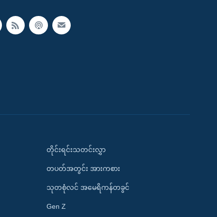
တိုင်းရင်းသတင်းလွှာ
တပတ်အတွင်း အားကစား
သုတစုံလင် အမေရိကန်တခွင်
Gen Z