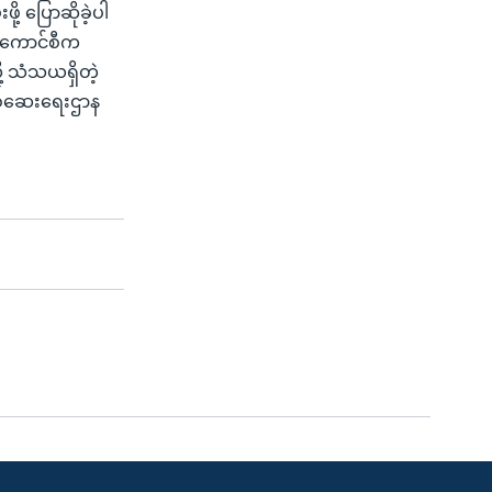
ု့ ပြောဆိုခဲ့ပါ
ားကောင်စီက
ု့ သံသယရှိတဲ့
စစ်ဆေးရေးဌာန