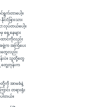
ာင်ရွက်တာပေါ့။
နိုင်ငံခြားသား
ect လုပ်တယ်ပေါ့။
မှ ရှေ့နေများ
်။ ထောင်ကိုလည်း
အဖွဲ့က အကြံပေး
ေးတွေလည်း
းပဲ။ သူတို့တွေ
 တွေ့တုန်းက
့ကို အာမခံနဲ့
ြောင်း တရားရုံး
ိုပါတယ်။