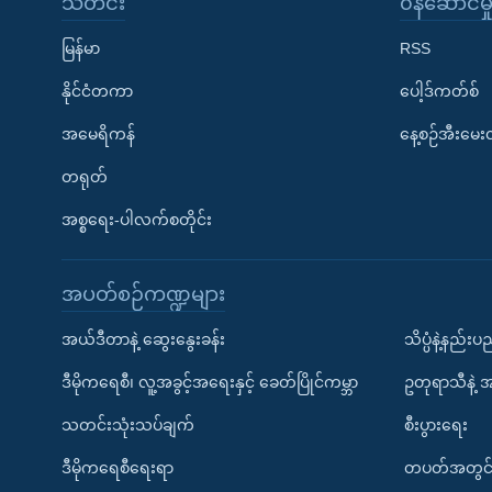
သတင်း
၀န်ဆောင်မှ
မြန်မာ
RSS
နိုင်ငံတကာ
ပေါ့ဒ်ကတ်စ်
အမေရိကန်
နေ့စဉ်အီးမေ
တရုတ်
အစ္စရေး-ပါလက်စတိုင်း
အပတ်စဉ်ကဏ္ဍများ
အယ်ဒီတာနဲ့ ဆွေးနွေးခန်း
သိပ္ပံနဲ့နည်း
ဒီမိုကရေစီ၊ လူ့အခွင့်အရေးနှင့် ခေတ်ပြိုင်ကမ္ဘာ
ဥတုရာသီနဲ့ 
သတင်းသုံးသပ်ချက်
စီးပွားရေး
ဒီမိုကရေစီရေးရာ
တပတ်အတွင်