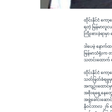
ထိုင်းနိုင်ငံ ကော
ရတဲ့ မြန်မာလူငယ
ကြိုးစားခဲ့ရာမ
ဒါပေမဲ့ နောက်
မြန်မာသံရုံးက တ
သတင်းထောက် မ
ထိုင်းနိုင်ငံ ကေ
သတ်ဖြတ်ခံရမှုမှ
အကျဉ်းထောင်မှာ ထ
အစိုးရရှေ့နေတွေ
အဖွဲ့ခေါင်းဆောင
နိုဝင်ဘာလ ၂၆ ရက