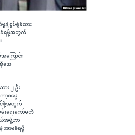
ုနဲ့ စွပ်စွဲခံထား
ခံရဖို့အတွက်
်။
့်အကြောင်း
ီအိုအေ
ငံသား ၂ ဦး
 ကော့စမွေ
င်ဖို့အတွက်
ုံစမ်းရေးကော်မတီ
ှယ်အဖွဲ့ဟာ
့ အာမခံရဖို့