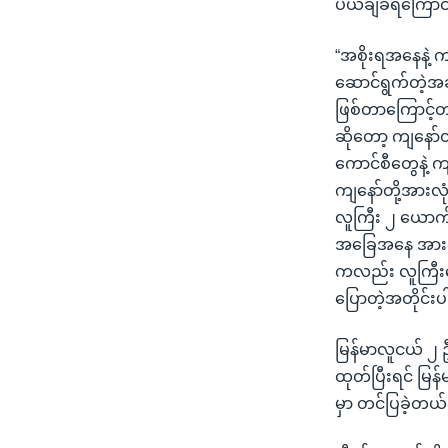
ပယ်ချခံရကြောင
“အစိုးရအနေနဲ့ က
ဆောင်ရွက်တဲ့အခါ
ဖြစ်တာကြောင့်တပ
ဆိုတော့ ကျနော်တ
ကောင်စီတွေနဲ့ ကျ
ကျနော်တို့အား
လူကြီး ၂ ယော
အခြေအနေ အားလုံး
ကလည်း လူကြီးတွ
ပြောတဲ့အတိုင်းပ
မြန်မာလူငယ် ၂ ဦ
ထုတ်ပြီးရင် မြန
မှာ တင်ပြခဲ့တယ