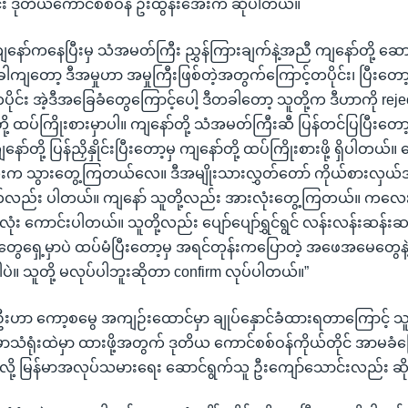
်း ဒုတိယကောင်စစ်ဝန် ဦးထွန်းအေးက ဆိုပါတယ်။
ျနော်ကနေပြီးမှ သံအမတ်ကြီး ညွှန်ကြားချက်နဲ့အညီ ကျနော်တို့ ဆေ
ကျတော့ ဒီအမှုဟာ အမှုကြီးဖြစ်တဲ့အတွက်ကြောင့်တပိုင်း၊ ပြီးတော့ 
ိုင်း အဲ့ဒီအခြေခံတွေကြောင့်ပေါ့ ဒီတခါတော့ သူတို့က ဒီဟာကို rej
ို့ ထပ်ကြိုးစားမှာပါ။ ကျနော်တို့ သံအမတ်ကြီးဆီ ပြန်တင်ပြပြီးတော့
နော်တို့ ပြန်ညှိနှိုင်းပြီးတော့မှ ကျနော်တို့ ထပ်ကြိုးစားဖို့ ရှိပါတယ
လုံးက သွားတွေ့ကြတယ်လေ။ ဒီအမျိုးသားလွှတ်တော် ကိုယ်စားလှယ်
က်လည်း ပါတယ်။ ကျနော် သူတို့လည်း အားလုံးတွေ့ကြတယ်။ ကလ
 ကောင်းပါတယ်။ သူတို့လည်း ပျော်ပျော်ရွှင်ရွင် လန်းလန်းဆန်းဆန်
ေရှေ့မှာပဲ ထပ်မံပြီးတော့မှ အရင်တုန်းကပြောတဲ့ အဖေအမေတွေနဲ့
ါပဲ။ သူတို့ မလုပ်ပါဘူးဆိုတာ confirm လုပ်ပါတယ်။”
းဟာ ကော့စမွေ အကျဉ်းထောင်မှာ ချုပ်နှောင်ခံထားရတာကြောင့် သူတို
်မာသံရုံးထဲမှာ ထားဖို့အတွက် ဒုတိယ ကောင်စစ်ဝန်ကိုယ်တိုင် အာမခံက
်လို့ မြန်မာအလုပ်သမားရေး ဆောင်ရွက်သူ ဦးကျော်သောင်းလည်း ဆ