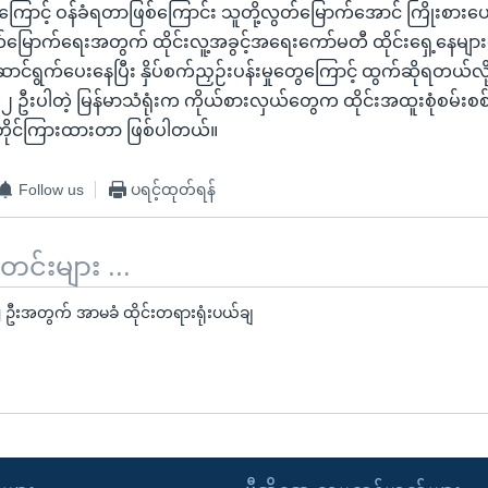
ေကြောင့် ဝန်ခံရတာဖြစ်ကြောင်း သူတို့လွတ်မြောက်အောင် ကြိုးစားပေးဖိ
်မြောက်ရေးအတွက် ထိုင်းလူ့အခွင့်အရေးကော်မတီ ထိုင်းရှေ့နေမျ
င်ရွက်ပေးနေပြီး နှိပ်စက်ညှဉ်းပန်းမှုတွေကြောင့် ထွက်ဆိုရတယ်လိ
၂ ဦးပါတဲ့ မြန်မာသံရုံးက ကိုယ်စားလှယ်တွေက ထိုင်းအထူးစုံစမ်း
့် တိုင်ကြားထားတာ ဖြစ်ပါတယ်။
Follow us
ပရင့်ထုတ်ရန်
်းများ ...
 ဦးအတွက် အာမခံ ထိုင်းတရားရုံးပယ်ချ