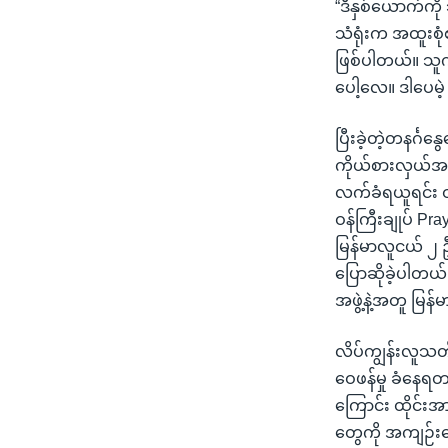
“ဒီနှစ်ယောက်ကို 
သံရုံးက အထူးစုံ
ဖြစ်ပါတယ်။ သူက
ပေါ့လေ။ ဒါပေမဲ့ 
ပြီးခဲ့တဲ့တနင်္ဂ
ကိုယ်စားလှယ်အဖ
လက်ခံရယူရင်း ထို
ဝန်ကြီးချုပ် Pra
မြန်မာလူငယ် ၂ ဦး
ပြောဆိုခဲ့ပါတယ်
အဖွဲ့နဲ့အတူ မြန
လိပ်ကျွန်းလူသတ်
ဝေဖန်မှု ခံနေရ
ကြောင်း ထိုင်း
တွေကို အကျဉ်းထေ