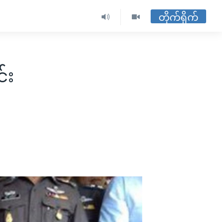
တိုက်ရိုက်
်း