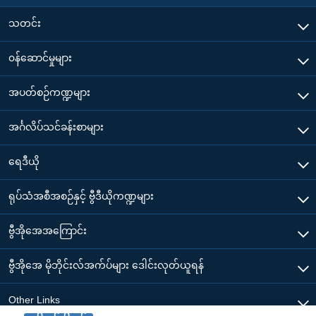
သတင်း
၀န်ဆောင်မှုများ
အပတ်စဉ်ကဏ္ဍများ
အင်္ဂလိပ်သင်ခန်းစာများ
ရေဒီယို
ရုပ်သံအစီအစဉ်နှင့် ဗွီဒီယိုကဏ္ဍများ
ဗွီအိုအေအကြောင်း
ဗွီအိုအေ မိုဘိုင်းလ်အက်ပ်များ ဒေါင်းလုတ်ယူရန်
Other Links