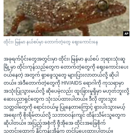
အ
သုတပဒေသာ အင်္ဂလိပ်စာ
ညွန်း
Learning English
စာမျက်နှာ
သို့
ဗွီအိုအေ လူမှုကွန်ယက်များ
ကျော်
ကြည့်
ထိုင်း၊ မြန်မာ နယ်စပ်မှာ တောက်တဲ့တွေ ဈေးကောင်းနေ
ရန်
ဘာသာစကားများ
ရှာဖွေ
အခုရက်ပိုင်းတွေအတွင်းမှာ ထိုင်း၊ မြန်မာ နယ်စပ် ဘုရားသုံးဆူ
ရန်
မြို့မှာ ထိုင်းကုန်သည်တွေက တောက်တဲ့တွေကို ဈေးကောင်းပေး
နေရာ
ဝယ်နေတဲ့ အတွက် ရှာဖွေသူတွေ များပြားလာတယ်လို့ ဆိုပါ
သို့
တယ်။ အဲဒီတောက်တဲ့တွေကို HIV/AIDS ရောဂါကို ကုသရာမှာ
ကျော်
အသုံးပြုသွားမယ်လို့ ဆိုပေမဲ့လည်း ထူးခြားမှုရှိမှာ မဟုတ်ဘူးလို့
ရန်
ဆေးပညာရှင်တွေက သုံးသပ်ထားပါတယ်။ ဒီလို တွားသွား
သတ္တဝါတွေကို ရောင်းဝယ်မှု ပြုနေတာကြောင့် ရှားပါးသွားမယ့်
အရေးကို စိုးရိမ်တယ်လို့ သဘာဝဝန်းကျင် ထိန်းသိမ်းသူတွေက
ဆိုပါတယ်။ အပြည့်အစုံကို ဗွီအိုအေ ထိုင်းအခြေစိုက်
သတင်းထောက် နိုင်ကွန်းအိန်က တင်ပြပေးထားပါတယ်။