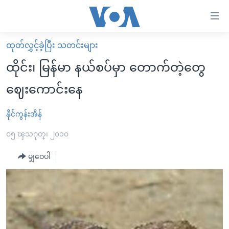
သုံး
ရ
လွယ်ကူ
ထုတ်လွှင့်ခဲ့ပြီး သတင်းများ
မူလစာမျက်နှာ
စေ
ထိုင်း၊ မြန်မာ နယ်စပ်မှာ တောက်တဲ့တွေ
မြန်မာ
သည့်
ဈေးကောင်းနေ
ကမ္ဘာ့သတင်းများ
Link
ဗွီဒီယို
နိုင်ငံတကာ
နိုင်ကွန်းအိန်
များ
သတင်းလွတ်လပ်ခွင့်
အမေရိကန်
၀၅ ၾသဂုတ္၊ ၂၀၁၀
ပင်မ
ရပ်ဝန်းတခု လမ်းတခု အလွန်
တရုတ်
အကြောင်းအရာ
မျှဝေပါ
သို့
အင်္ဂလိပ်စာလေ့လာမယ်
အစ္စရေး-ပါလက်စတိုင်း
ကျော်
အပတ်စဉ်ကဏ္ဍများ
အမေရိကန်သုံးအီဒီယံ
ကြည့်
ရေဒီယိုနှင့်ရုပ်သံ အချက်အလက်များ
မကြေးမုံရဲ့ အင်္ဂလိပ်စာ
ရေဒီယို
ရန်
ပင်မ
ရေဒီယို/တီဗွီအစီအစဉ်
ရုပ်ရှင်ထဲက အင်္ဂလိပ်စာ
တီဗွီ