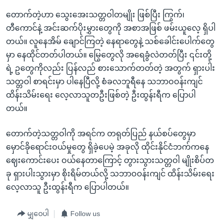
တောက်တဲ့ဟာ သွေးအေးသတ္တဝါတမျိုး ဖြစ်ပြီး ကြွက်၊
တီကောင်နဲ့ အင်းဆက်ပိုးမွှားတွေကို အစာအဖြစ် ဖမ်းယူလေ့ ရှိပါ
တယ်။ လူနေအိမ် ချောင်ကြတဲ့ နေရာတွေနဲ့ သစ်ခေါင်းပေါက်တွေ
မှာ နေထိုင်တတ်ပါတယ်။ မြွေတွေလို အရေခွံလဲတတ်ပြီး ၎င်းတို့
ရဲ့ ဥတွေကိုလည်း ပြန်လည် စားသောက်တတ်တဲ့ အတွက် ရှားပါး
သတ္တဝါ စာရင်းမှာ ပါနေပြီလို့ စံခလဘူရီနေ သဘာဝဝန်းကျင်
ထိန်းသိမ်းရေး လေ့လာသူတဦးဖြစ်တဲ့ ဦးထွန်းရီက ပြောပါ
တယ်။
တောက်တဲ့သတ္တဝါကို အရင်က တရုတ်ပြည် နယ်စပ်တွေမှာ
မှောင်ခိုရောင်းဝယ်မှုတွေ ရှိခဲ့ပေမဲ့ အခုလို ထိုင်းနိုင်ငံဘက်ကနေ
ဈေးကောင်းပေး ဝယ်နေတာကြောင့် တွားသွားသတ္တဝါ မျိုးစိပ်တ
ခု ရှားပါးသွားမှာ စိုးရိမ်တယ်လို့ သဘာဝဝန်းကျင် ထိန်းသိမ်းရေး
လေ့လာသူ ဦးထွန်းရီက ပြောပါတယ်။
မျှဝေပါ
Follow us