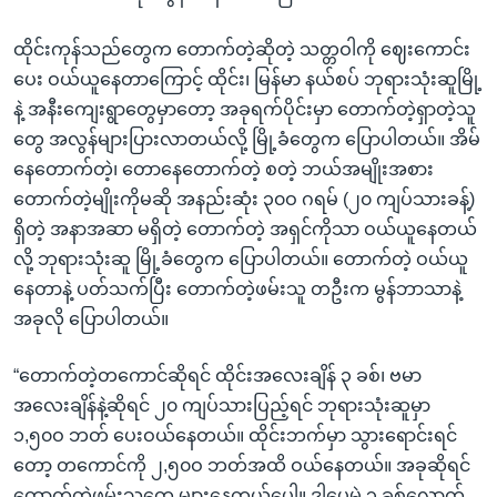
ထိုင်းကုန်သည်တွေက တောက်တဲ့ဆိုတဲ့ သတ္တဝါကို ဈေးကောင်း
ပေး ဝယ်ယူနေတာကြောင့် ထိုင်း၊ မြန်မာ နယ်စပ် ဘုရားသုံးဆူမြို့
နဲ့ အနီးကျေးရွာတွေမှာတော့ အခုရက်ပိုင်းမှာ တောက်တဲ့ရှာတဲ့သူ
တွေ အလွန်များပြားလာတယ်လို့ မြို့ခံတွေက ပြောပါတယ်။ အိမ်
နေတောက်တဲ့၊ တောနေတောက်တဲ့ စတဲ့ ဘယ်အမျိုးအစား
တောက်တဲ့မျိုးကိုမဆို အနည်းဆုံး ၃၀ဝ ဂရမ် (၂၀ ကျပ်သားခန့်)
ရှိတဲ့ အနာအဆာ မရှိတဲ့ တောက်တဲ့ အရှင်ကိုသာ ဝယ်ယူနေတယ်
လို့ ဘုရားသုံးဆူ မြို့ခံတွေက ပြောပါတယ်။ တောက်တဲ့ ဝယ်ယူ
နေတာနဲ့ ပတ်သက်ပြီး တောက်တဲ့ဖမ်းသူ တဦးက မွန်ဘာသာနဲ့
အခုလို ပြောပါတယ်။
“တောက်တဲ့တကောင်ဆိုရင် ထိုင်းအလေးချိန် ၃ ခစ်၊ ဗမာ
အလေးချိန်နဲ့ဆိုရင် ၂၀ ကျပ်သားပြည့်ရင် ဘုရားသုံးဆူမှာ
၁,၅၀ဝ ဘတ် ပေးဝယ်နေတယ်။ ထိုင်းဘက်မှာ သွားရောင်းရင်
တော့ တကောင်ကို ၂,၅၀ဝ ဘတ်အထိ ဝယ်နေတယ်။ အခုဆိုရင်
တောက်တဲ့ဖမ်းသူတွေ များနေတယ်ပေါ့။ ဒါပေမဲ့ ၃ ခစ်လောက်