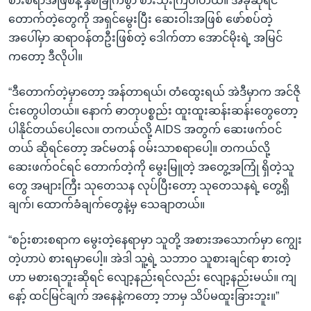
စားစရာအဖြစ်နဲ့ နှစ်ခြိုက်စွာ စားသုံးကြပါတယ်။ အခုဆိုရင်
တောက်တဲ့တွေကို အရှင်မွေးပြီး ဆေးဝါးအဖြစ် ဖော်စပ်တဲ့
အပေါ်မှာ ဆရာဝန်တဦးဖြစ်တဲ့ ဒေါက်တာ အောင်မိုးရဲ့ အမြင်
ကတော့ ဒီလိုပါ။
“ဒီတောက်တဲ့မှာတော့ အန်တာရယ်၊ တံထွေးရယ် အဲဒီမှာက အင်ဇို
င်းတွေပါတယ်။ နောက် ဓာတုပစ္စည်း ထူးထူးဆန်းဆန်းတွေတော့
ပါနိုင်တယ်ပေါ့လေ။ တကယ်လို့ AIDS အတွက် ဆေးဖက်ဝင်
တယ် ဆိုရင်တော့ အင်မတန် ဝမ်းသာစရာပေါ့။ တကယ်လို့
ဆေးဖက်ဝင်ရင် တောက်တဲ့ကို မွေးမြူတဲ့ အတွေ့အကြုံ ရှိတဲ့သူ
တွေ အများကြီး သုတေသန လုပ်ပြီးတော့ သုတေသနရဲ့ တွေ့ရှိ
ချက်၊ ထောက်ခံချက်တွေနဲ့မှ သေချာတယ်။
“စဉ်းစားစရာက မွေးတဲ့နေရာမှာ သူတို့ အစားအသောက်မှာ ကျွေး
တဲ့ဟာပဲ စားရမှာပေါ့။ အဲဒါ သူ့ရဲ့ သဘာဝ သူစားချင်ရာ စားတဲ့
ဟာ မစားရဘူးဆိုရင် လျော့နည်းရင်လည်း လျော့နည်းမယ်။ ကျ
နော့် ထင်မြင်ချက် အနေနဲ့ကတော့ ဘာမှ သိပ်မထူးခြားဘူး။”