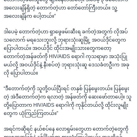
အလေးချိန်ရှိတဲ့ တောက်တဲ့ဟာ တော်တော်ကြီးတယ်။ သူ့
အလေးချိန်က ပေါ့တယ်။”
ဒါပေမဲ့ တောက်တဲ့ဟာ ရှာဖွေဖမ်းဆီးရ ခက်တဲ့အတွက် လိုအပ်
သလောက် မရသေးဘူးလို့ ဘုရားသုံးဆူမြို့ အဝယ်ဒိုင်တွေက
ပြောပါတယ်။ အဝယ်ဒိုင် ထိုင်းအမျိုးသားတွေကတော့
တောက်တဲ့အန်ဖတ်ကို HIV/AIDS ရောဂါ ကုသရာမှာ အသုံးပြု
မယ်လို့ အဝယ်ဒိုင်နဲ့ နီးစပ်တဲ့ ဘုရားသုံးဆူ ဒေသခံတဦးက အခု
လို ပြောပါတယ်။
“ဒီတောက်တဲ့ကို သူတို့ဝယ်ပြီးရင် တနှစ် ပြန်မွေးတယ်။ ပြန်မွေး
တဲ့ အဲဒီတောက်တဲ့က ရလာတဲ့ အန်ဖတ်ကို ဆေးဖော်တာပေါ့။ သူ
တို့ပြောတာက HIV/AIDS ရောဂါကို ကုနိုင်တယ်လို့ ထိုင်းလူမျိုး
တွေက ယုံကြည်ကြတယ်။”
အရင်ကဆိုရင် နယ်စပ်နေ လောရှမ်းတွေဟာ တောက်တဲ့တွေကို