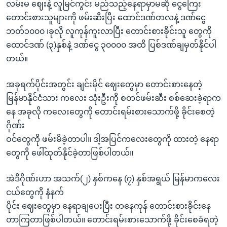
လမ်းမ ဈေးနဲ့ လူမြင်ကွင်း မည်သည့်နေရာမှာမဆို ငွေကြေး
တောင်းစားသူများကို ဖမ်းဆီးပြီး ထောင်ဒဏ်တလနဲ့ ဒဏ်ငွေ
ဘတ်၁၀၀၀ ၊ခုလို လူကုန်ကူးလာပြီး တောင်းစားခိုင်းသူ တွေကို
ထောင်ဒဏ် (၃)နှစ်နဲ့ ဒဏ်ငွေ ၃၀၀၀၀ အထိ ပြစ်ဒဏ်ချမှတ်နိုင်ပါ
တယ်။
အခုရက်ပိုင်းအတွင်း ချင်းမိုင် ဈေးတွေမှာ တောင်းစားနေတဲ့
မြန်မာနိုင်ငံသား ကလေး သုံးဦးကို စတင်ဖမ်းဆီး စစ်ဆေးခဲ့ရာက
နေ အခုလို ကလေးတွေကို တောင်းရမ်းစားသောက်ဖို့ ခိုင်းစေတဲ့
ဂိုဏ်း
ဝင်တွေကို ဖမ်းမိခဲ့တာပါ။ ဒါ့အပြင်ကလေးတွေကို ထားတဲ့ နေရာ
တွေကို ဖေါ်ထုတ်နိုင်ခဲ့တာဖြစ်ပါတယ်။
အဲဒီဂိုဏ်းဟာ အသက်(၂) နှစ်ကနေ (၇) နှစ်အရွယ် မြန်မာကလေး
ငယ်တွေကို နံနက်
ပိုင်း ဈေးတွေမှာ နေရာချပေးပြီး တနေကုန် တောင်းစားခိုင်းနေ
တာကြတာဖြစ်ပါတယ်။ တောင်းရမ်းစားသောက်ဖို့ ခိုင်းစေခံရတဲ့