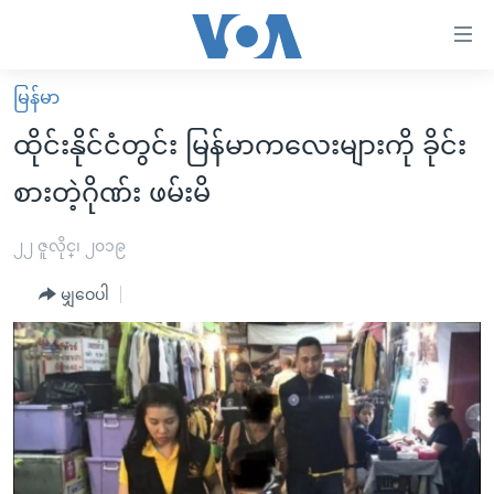
သုံး
ရ
လွယ်ကူ
မြန်မာ
မူလစာမျက်နှာ
စေ
ထိုင်းနိုင်ငံတွင်း မြန်မာကလေးများကို ခိုင်း
မြန်မာ
သည့်
စားတဲ့ဂိုဏ်း ဖမ်းမိ
ကမ္ဘာ့သတင်းများ
Link
ဗွီဒီယို
နိုင်ငံတကာ
၂၂ ဇူလိုင္၊ ၂၀၁၉
များ
သတင်းလွတ်လပ်ခွင့်
အမေရိကန်
ပင်မ
မျှဝေပါ
ရပ်ဝန်းတခု လမ်းတခု အလွန်
တရုတ်
အကြောင်းအရာ
သို့
အင်္ဂလိပ်စာလေ့လာမယ်
အစ္စရေး-ပါလက်စတိုင်း
ကျော်
အပတ်စဉ်ကဏ္ဍများ
အမေရိကန်သုံးအီဒီယံ
ကြည့်
ရေဒီယိုနှင့်ရုပ်သံ အချက်အလက်များ
မကြေးမုံရဲ့ အင်္ဂလိပ်စာ
ရေဒီယို
ရန်
ပင်မ
ရေဒီယို/တီဗွီအစီအစဉ်
ရုပ်ရှင်ထဲက အင်္ဂလိပ်စာ
တီဗွီ