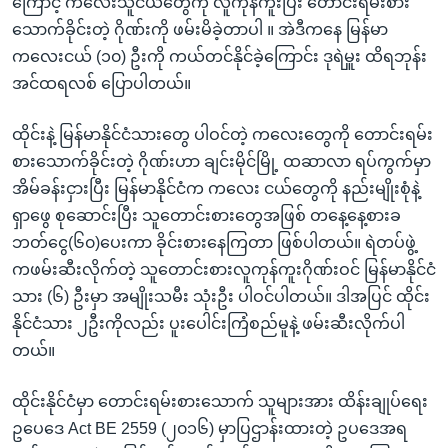
ကြောင့် ကလေးသူငယ်တွေကို လူကုန်ကူးပြီး တောင်းရမ်းစား
သောက်ခိုင်းတဲ့ ဂိုဏ်းကို ဖမ်းမိခဲ့တာပါ ။ အဲဒီကနေ မြန်မာ
ကလေးငယ် (၁၀) ဦးကို ကယ်တင်နိုင်ခဲ့ကြောင်း ဒုရဲမှူး ထိရဘုန်း
အင်ထရလစ် ပြောပါတယ်။
ထိုင်းနဲ့ မြန်မာနိုင်ငံသားတွေ ပါဝင်တဲ့ ကလေးတွေကို တောင်းရမ်း
စားသောက်ခိုင်းတဲ့ ဂိုဏ်းဟာ ချင်းမိုင်မြို့ ထဆာလာ ရပ်ကွက်မှာ
အိမ်ခန်းငှားပြီး မြန်မာနိုင်ငံက ကလေး ငယ်တွေကို နည်းမျိုးစုံနဲ့
ရှာဖွေ စုဆောင်းပြီး သူတောင်းစားတွေအဖြစ် တနေ့နေ့စားခ
ဘတ်ငွေ(၆၀)ပေးကာ ခိုင်းစားနေကြတာ ဖြစ်ပါတယ်။ ရဲတပ်ဖွဲ့
ကဖမ်းဆီးလိုက်တဲ့ သူတောင်းစားလူကုန်ကူးဂိုဏ်းဝင် မြန်မာနိုင်ငံ
သား (၆) ဦးမှာ အမျိုးသမီး သုံးဦး ပါဝင်ပါတယ်။ ဒါအပြင် ထိုင်း
နိုင်ငံသား ၂ဦးကိုလည်း ပူးပေါင်းကြံစည်မူနဲ့ ဖမ်းဆီးလိုက်ပါ
တယ်။
ထိုင်းနိုင်ငံမှာ တောင်းရမ်းစားသောက် သူများအား ထိန်းချုပ်ရေး
ဥပေဒေ Act BE 2559 (၂၀၁၆) မှာပြဌာန်းထားတဲ့ ဥပဒေအရ