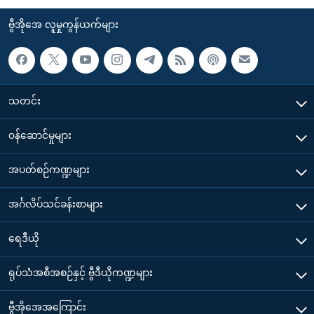
ဗွီအိုအေ လူမှုကွန်ယက်များ
သတင်း
၀န်ဆောင်မှုများ
အပတ်စဉ်ကဏ္ဍများ
အင်္ဂလိပ်သင်ခန်းစာများ
ရေဒီယို
ရုပ်သံအစီအစဉ်နှင့် ဗွီဒီယိုကဏ္ဍများ
ဗွီအိုအေအကြောင်း