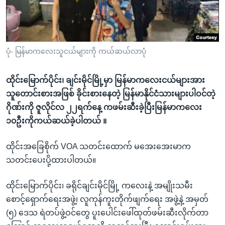
အ
သုတပဒေသာ အင်္ဂလိပ်စာ
ညွန်း
Learning English
စာမျက်နှာ
သို့
ဗွီအိုအေ လူမှုကွန်ယက်များ
ပုံ- မြန်မာကလေးသူငယ်များကို ကယ်ဆယ်လာပုံ
ကျော်
ကြည့်
ထိုင်းမြောက်ပိုင်း၊ ချင်းမိုင်မြို့မှာ မြန်မာကလေးငယ်များအား
ရန်
ဘာသာစကားများ
သူတောင်းစားအဖြစ် ခိုင်းစားနေတဲ့ မြန်မာနိုင်ငံသားများပါဝင်တဲ့
ရှာဖွေ
ဂိုဏ်းကို ဇူလိုင်လ ၂၂ရက်နေ့ ကဖမ်းဆီးခဲ့ပြီးမြန်မာကလေး
ရန်
၁၀ဦးကိုကယ်ဆယ်ခဲ့ပါတယ် ။
နေရာ
သို့
ထိုင်းအခြေစိုက် VOA သတင်းထောက် မအေးအေးမာက
ကျော်
သတင်းပေးပို့ထားပါတယ်။
ရန်
ထိုင်းမြောက်ပိုင်း၊ ခရိုင်ချင်းမိုင်မြို့ ကလေးနဲ့ အမျိုးသမီး
စောင့်ရှောက်ရေးအဖွဲ့၊ လူကုန်ကူးတိုက်ဖျက်ရေး အဖွဲ့နဲ့ အမှတ်
(၅) ဒေသ ရဲတပ်ဖွဲ့ဝင်တွေ ပူးပေါင်းဖေါ်ထုတ်ဖမ်းဆီးလိုက်တာ