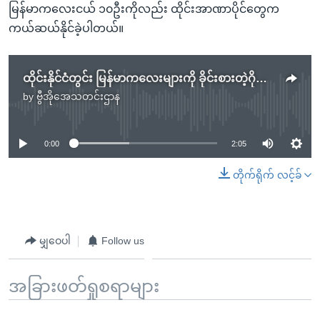
မြန်မာကလေးငယ် ၁၀ဦးကိုလည်း ထိုင်းအာဏာပိုင်တွေက
ကယ်ဆယ်နိုင်ခဲ့ပါတယ်။
ထိုင်းနိုင်ငံတွင်း မြန်မာကလေးများကို ခိုင်းစားတဲ့ဂိုဏ်း ဖမ်းမိ
by
ဗွီအိုအေသတင်းဌာန
No media source currently available
0:00
2:05
တိုက်ရိုက် လင့်ခ်
မျှဝေပါ
Follow us
အခြားဖတ်ရှုစရာများ