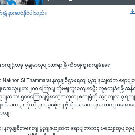
တ်၍ နားဆင်နိုင်ပါသည်။
EMBED
ငျးစကျရုံတခု မွနျမာလုပျသားရာခြီ ကိုဗဈကူးစကျခံနရေ
ုငျး Nakhon Si Thammarat နကှနျစီဌာမရတျ ပွညျနယျထဲက ရေ
မွနျမာအလုပျမား၂၀၀ ကြောျ ကိုဗဈကူးစကျနပွေီး ကူစကျခံရဖို့ အ
လုပျသမား ၅၀၀ကြောျရှိနတေဲ့အတှကျ စကျရုံကို သွဂုတျလ ၇ ရကျ
။ ဒီသတငျးကို ထိုငျးအခွစေိုကျ ဗှီအိုအသေတငျးထောကျ မအ
ါတယျ။
ုငျး၊ နကှနျစီဌာမရတျ ပွညျနယျထဲက ရောျဘာသဈပစညျးထုပျလုပျတဲ