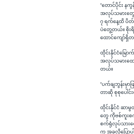
“တောင်ပိုင်း န
အလုပ်သမားတွေ 
၇ ရက်နေ့ထိ ပိတ
ပဲတွေ့တယ်။ စို
ထောင်ကျော်ရှိ
ထိုင်းနိုင်ငံမြ
အလုပ်သမားထောင်
တယ်။
“ပက်ချဘွန်းမှာဖ
တာဆို စုစုပေါင်
ထိုင်းနိုင်ငံ ဆာ
တွေ ကိုဗစ်ကူးစ
စက်ရုံလုပ်သားတွ
က အခုလိုပြော