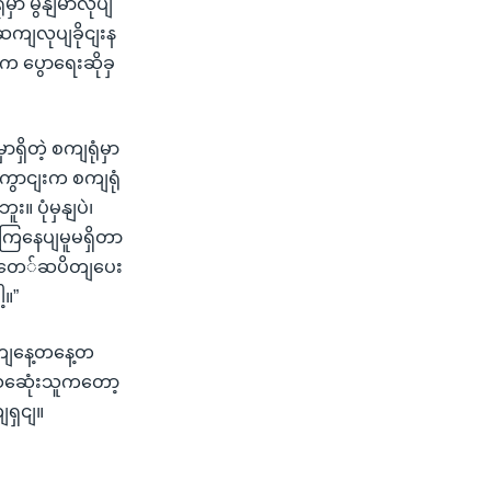
မှာ မွနျမာလုပျ
ကျလုပျခိုငျးန
 ပွောရေးဆိုခှ
ှိတဲ့ စကျရုံမှာ
ွောငျးက စကျရုံ
 ပုံမှနျပဲ၊
ြနေပျမူမရှိတာ
ု ခတေ်ဆပိတျပေး
့။”
 ရကျနေ့တနေ့တ
 သဆေုံးသူကတော့
ရှငျ။