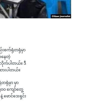
းစက်ရုံတရုံမှာ
်နေတဲ့
လိုက်ပါတယ်။ ဒီ
့ထားပါတယ်။
တရုံမှာ မှာ
၂၀၀ ကျော်တွေ့
ဲ့ ဖောင်ဒေးရှင်း