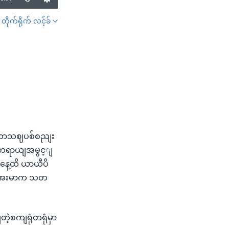
တိုက်ရိုက် လင့်ခ်
SHARE
ာျဘာသဈပစ်စညျး
န်တရာယျအမွင့ျ
နေ့ထိ ယာယီပိ
ေးအေးမာက သတ
့စကျရုံတရုံမှာ