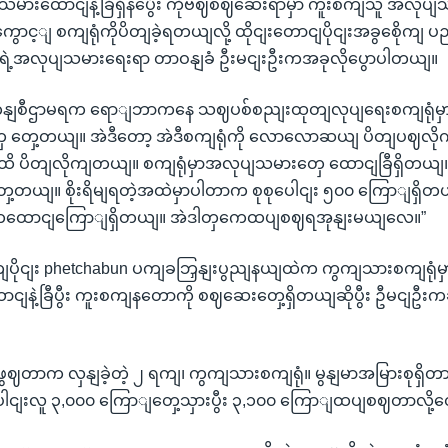
ျသမားထောငျနဲ့ခြီရှိနပွေီး ကိုဗဈစဈဆေးရာမှာ ကူးစကျသူ အလုပ
င့ျ စကျရုံကိုပိတျခဲ့ရတယျလို့ ထိုငျးတောငျပိုငျးအခွစေိုကျ ပညာရ
ှငျးရဲ့အလုပျသမားရေးရာ တာဝနျခံ ဦးမငျးဦးကအခုလိုပွောပါတယျ။
နကှနျစီဌာမရက ရောျဘာကနေ သဈပစ်စညျးထုတျလုပျရေးစကျရုံမှာ
 တှေ့တယျ။ အဲဒီတော့ အဲဒီစကျရုံကို လောလောဆယျ ပိတျပဈလို
ိ ပိတျလိုကျတယျ။ စကျရုံမှာအလုပျသမားတှေ ထောငျခြီရှိတယျ။
ေ့တယျ။ စိုးရိမျရတဲ့အထဲမှာပါတာက စုစုပေါငျး ၅၀၀ ကြောျရှ
 တထောငျကြောျရှိတယျ။ အဲဒါတှကေထပျစဈရအုနျးမယျလေ။”
ွောကျပိုငျး phetchabun ပကျခဘြှနျးပွညျနယျထဲက ကွကျသားစကျရုံမှ
ျနဲ့ခြီပွီး ကူးစကျနတောကို စဈဆေးတှေ့ရှိတယျဆိုပွီး ဦမငျဦ
ဖွဈတာက လှနျခဲ့တဲ့ ၂ ရကျ၊ ကွကျသားစကျရုံ။ မွနျမာအမြားစုရှ
ပေါငျးလူ ၃,၀၀၀ ကြောျတှေ့သှားပွီး ၃,၁၀၀ ကြောျထပျစဈတာလို့တ