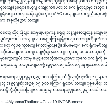
ာမှတျပရာကနျပွညျနယျ ဘနျစောငျထုနျဆိုတဲ့နရောမှာရှိတဲ့ စကျရုံတရုံ
ူးစကျခံနရေပမေယ့ျ စကျရုံကမပိတျဘဲ စကျရုံတှငျးမှာ အလုပျဆ
ရုံလုပျသားတှဆေန်ဒပွခဲ့ကွောငျးAAC အလုပျသမားကူညီရေးအဖှဲ့က
မငျးက အခုလိုပွောပါတယျ။
ော့ ထိုငျးနိုငျငံ ဆာမှနျပရာကနျခရိုငျ ဘန့ျစောငျထုနျနယျမွမှောရ
ဒပွခဲ့ကွတာပါ။ အလုပျသမားရာကြောျရှိတယျ။ တောငျးဆိုရတဲ့အက
ှေ ကိုဗဈကူးစကျခံရတာမြားနပွေီ။ ဒါပမေယ့ျစကျရုံကမပိတျဘူး။
ေိုအလုပျတှဆေကျဆငျးခိုငျးနတေယျ။ ကုသမှု မပေးတာတှကေို က
းခံမှာကွောကျပွီး ဘာမှ မဖွဈသေးတဲ့အလုပျသမားတှကေ စကျရုံကိ
း စဈဆေးမှု တခုခုလုပျပေးဖို့ လူစုတောငျးဆိုတာတှဖွေဈသှားတာပေါ
ှာ ကိုဗဈအတညျပွု လူနာ ၄၉၇,၀၀၀ ကြောျထိ ရှိလာပွီး ဇူလိုငျလ၂၅
ကျသူ အမွင့ျဆုံးအဖွဈ ၁၅,၃၀၀ ကြောျရှိလာပါတယျ။ စုစုပေါငျး
ိလာပွီလို့ထိုငျးကနြျးမာရေးဌာနကအတညျပွုထုတျပွနျထားပါတယျ
nts #MyanmarThailand #Covid19 #VOABurmese