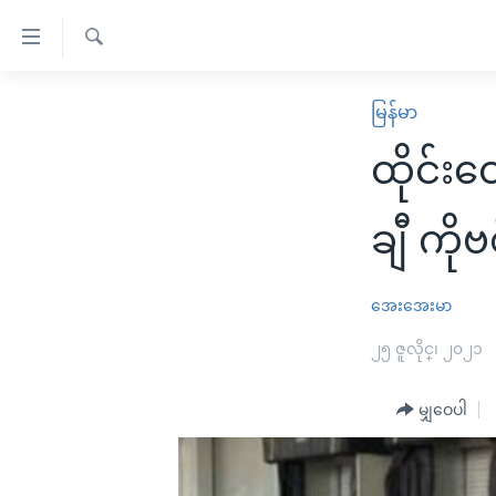
သုံး
ရ
ရှာဖွေ
လွယ်ကူ
မူလစာမျက်နှာ
မြန်မာ
ရ
စေ
မြန်မာ
လာ
ထိုင်းတ
သည့်
ဒ်
ကမ္ဘာ့သတင်းများ
Link
ဗွီဒီယို
နိုင်ငံတကာ
ချီ ကို
များ
သတင်းလွတ်လပ်ခွင့်
အမေရိကန်
ပင်မ
ရပ်ဝန်းတခု လမ်းတခု အလွန်
တရုတ်
အေးအေးမာ
အကြောင်းအရာ
အင်္ဂလိပ်စာလေ့လာမယ်
အစ္စရေး-ပါလက်စတိုင်း
၂၅ ဇူလိုင္၊ ၂၀၂၁
သို့
အပတ်စဉ်ကဏ္ဍများ
အမေရိကန်သုံးအီဒီယံ
ကျော်
မျှဝေပါ
ကြည့်
ရေဒီယိုနှင့်ရုပ်သံ အချက်အလက်များ
မကြေးမုံရဲ့ အင်္ဂလိပ်စာ
ရေဒီယို
ရန်
ရေဒီယို/တီဗွီအစီအစဉ်
ရုပ်ရှင်ထဲက အင်္ဂလိပ်စာ
တီဗွီ
ပင်မ