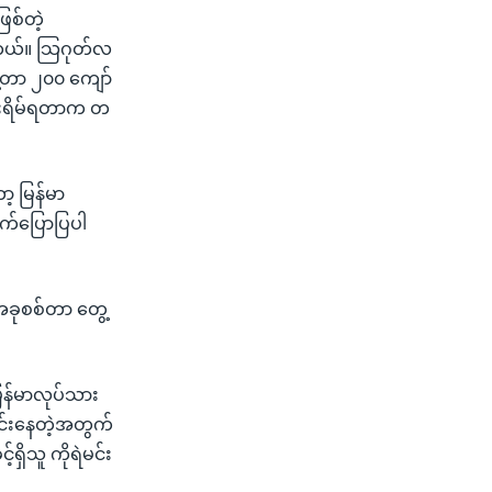
ြစ်တဲ့
်တယ်။ သြဂုတ်လ
ေ့တာ ၂၀၀ ကျော်
ိုးရိမ်ရတာက တ
ာ့ မြန်မာ
ဆက်ပြောပြပါ
 အခုစစ်တာ တွေ့
မြန်မာလုပ်သား
ုင်းနေတဲ့အတွက်
ှိသူ ကိုရဲမင်း