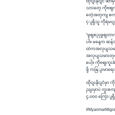
ထိုငျးနိုငျငံ ဆ
သားတှေ ကိုဗဈက
တေဲ့အတှကျ စကျ
င့ျရှိသူ ကိုရဲ
“ဖွဈစဉျဖွဈတာကတ
ပါ။ မနေ့က ဆန်
ထဲကအလုပျသမားတ
အလုပျသမားတှက
ပေါ့။ ကိုဗဈကူ
ဖို့ ကနြျးမာရေ
ထိုငျးနိုငျငံမ
ညျးမှာပဲ ကူးစ
၄,၀၀၀ ကြောျရှ
#MyanmarMigra