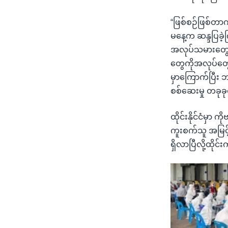
“ဖြစ်စဉ်ဖြစ်တာကတ
မနေ့က ဆန္ဒပြခ
အလုပ်သမားတွေ က
တွေကိုအလုပ်တွေ
မှာကြောက်ပြီး 
စစ်ဆေးမှု တခုခု
ထိုင်းနိုင်ငံမှ
ကူးစက်သူ အမြင့
ရှိလာပြီလို့ထိ