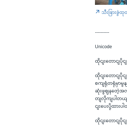
သီးခြားခွဲထု
----------
Unicode
ထိုငျးတောငျပို
ထိုငျးတောငျပိ
စကျရုံတရုံမှာ
ဆုံးဖွဈနတေဲ့အ
တျလိုကျပါတယျ
ငျးပေးပို့ထားပ
ထိုငျးတောငျပိ