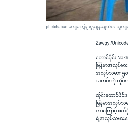
phetchabun ပကျခဘြှနျးပွညျနယျထဲက ကွကျသာ
Zawgyi/Unicod
တောင်ပိုင်း Na
မြန်မာအလုပ်မား၂
အလုပ်သမား ၅၀၀က
သတင်းကို ထိုင
ထိုင်းတောင်ပိုင
မြန်မာအလုပ်သမာ
တာကြောင့် စက်ရုံ
ရဲ့အလုပ်သမားရ