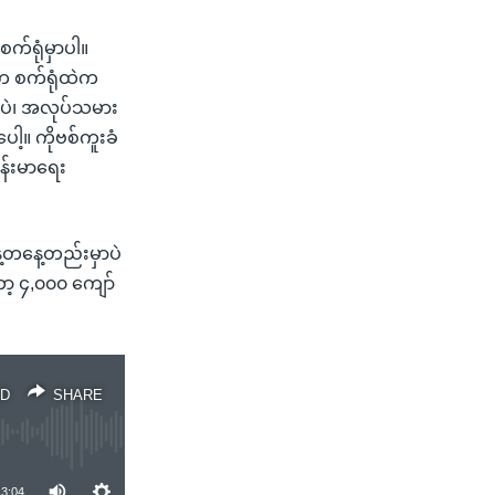
စက်ရုံမှာပါ။
က စက်ရုံထဲက
်ပဲ၊ အလုပ်သမား
့။ ကိုဗစ်ကူးခံ
န်းမာရေး
နေ့တနေ့တည်းမှာပဲ
ာ့ ၄,၀၀၀ ကျော်
D
SHARE
3:04