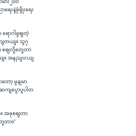
ျသမား၂၀၀
ေးနဲ့ဖှံဖွိုးရေး
 ရောဂါဖွဈတဲ့
ကျတယျ။ သွဂု
 စဈလို့တှေ့တာ
ိတယျ။ အနညျးငယျ
ာတော့ မွနျမာ
းကဆကျပွောပွပါတ
ိတာ။ အခုစဈတာ
ှေ့တာ။”