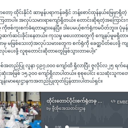
ော့ ထိုင်းနိုင်ငံ ဆာမွန်ပရာကန်ခရိုင် ဘန့်စောင်ထုန်နယ်မြေမှာရှိတဲ့ 
ဲ့ကြတာပါ။ အလုပ်သမားရာကျော်ရှိတယ်။ တောင်းဆိုရတဲ့အကြောင်း
ိုဗစ်ကူးစက်ခံရတာများနေပြီ။ ဒါပေမယ့်စက်ရုံကမပိတ်ဘူး။ ပုံမှန
ဆက်ဆင်းခိုင်းနေတယ်။ ကုသမှု မပေးတာတွေကို ကျေနပ်မူမရှိတာပေါ
ဘာမှ မဖြစ်သေးတဲ့အလုပ်သမားတွေက စက်ရုံကို ခေတ္ဆပိတ်ပေးဖို့ ကျ
လုပ်ပေးဖို့ လူစုတောင်းဆိုတာတွေဖြစ်သွားတာပေါ့။”
ာ ကိုဗစ်အတည်ပြု လူနာ ၄၉၇,၀၀၀ ကျော်ထိ ရှိလာပြီး ဇူလိုင်လ၂၅ ရက်
်ဆုံးအဖြစ် ၁၅,၃၀၀ ကျော်ရှိလာပါတယ်။ စုစုပေါင်း သေဆုံးသူကတေ
ုင်းကျန်းမာရေးဌာနကအတည်ပြုထုတ်ပြန်ထားပါတယ်ရှင်။
ထိုင်းတောင်ပိုင်းစက်ရုံတခု မြန်မာလုပ်သားရာချီ ကိုဗစ်ကူးစက်ခံနေရ
EMBE
by
ဗွီအိုအေသတင်းဌာန
No media source currently available
0:00