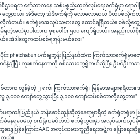
ကွန်စီဌာမရက ရော်ဘာကနေ သစ်ပစ္စည်းထုတ်လုပ်ရေးစက်ရုံမှာ ရောဂါဖ
တွေ့တယ်။ အဲဒီတော့ အဲဒီစက်ရုံကို လောလောဆယ် ပိတ်ပစ်လိုက
်လိုက်တယ်။ စက်ရုံမှာအလုပ်သမားတွေ ထောင်ချီရှိတယ်။ စစ်လို့တွ
းရိမ်ရတဲ့အထဲမှာပါတာက စုစုပေါင်း ၅၀၀ ကျော်ရှိတယ်။ အနည်းငယ်စ
တယ်။ အဲဒါတွေကထပ်စစ်ရအုန်းမယ်လေ။”
ောက်ပိုင်း phetchabun ပက်ချဘွန်းပြည်နယ်ထဲက ကြက်သားစက်ရုံမှာတေ
နဲ့ချီပြီး ကူးစက်နေတာကို စစ်ဆေးတွေ့ရှိတယ်ဆိုပြီး ဦမင်ဦးက
ြစ်တာက လွန်ခဲ့တဲ့ ၂ ရက်၊ ကြက်သားစက်ရုံ။ မြန်မာအများစုရှိတာ။
းလူ ၃,၀၀၀ ကျော်တွေ့သွားပြီး ၃,၁၀၀ ကျော်ထပ်စစ်တာလို့တွေ့တာ။”
မွတ်ပရာကန်ပြည်နယ် ဘန်စောင်ထုန်ဆိုတဲ့နေရာမှာရှိတဲ့ စက်ရုံတရုံမှာ 
က်ခံနေရပေမယ့် စက်ရုံကမပိတ်ဘဲ စက်ရုံတွင်းမှာ အလုပ်ဆက်လုပ်ခိ
ေဆန္ဒပြခဲ့ကြောင်းAAC အလုပ်သမားကူညီရေးအဖွဲ့က ပြောရေးဆိုခွင့်ရ
ပါတယ်။