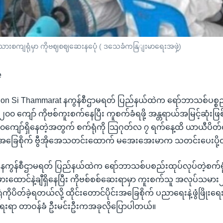
းစကျရုံမှာ ကိုဗဈစဈဆေးနပေုံ ( ဒသေခံကနြျးမာရေးအဖှဲ့)
e
khon Si Thammarat နကွန်စီဌာမရတ် ပြည်နယ်ထဲက ရော်ဘာသစ်ပစ္စည်
၀၀ ကျော် ကိုဗစ်ကူးစက်နေပြီး ကူစက်ခံရဖို့ အန္တရာယ်အမြင့်ဆုံးဖြစ
ျော်ရှိနေတဲ့အတွက် စက်ရုံကို သြဂုတ်လ ၇ ရက်နေ့ထိ ယာယီပိတ်
်းအခြေစိုက် ဗွီအိုအေသတင်းထောက် မအေးအေးမာက သတင်းပေးပို
်း၊ နကွန်စီဌာမရတ် ပြည်နယ်ထဲက ရော်ဘာသစ်ပစည်းထုပ်လုပ်တဲ့စက်ရုံ
းထောင်နဲ့ချီရှိနေပြီး ကိုဗစ်စစ်ဆေးရာမှာ ကူးစက်သူ အလုပ်သမား
ကိုပိတ်ခဲ့ရတယ်လို့ ထိုင်းတောင်ပိုင်းအခြေစိုက် ပညာရေးနဲ့ဖွံဖြိုးရေးန
ေးရာ တာဝန်ခံ ဦးမင်းဦးကအခုလိုပြောပါတယ်။