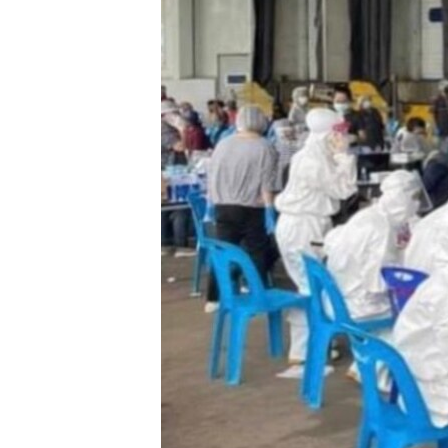
သုတပဒေသာ အင်္ဂလိပ်စာ
အ
ညွန်း
စာမျက်နှာ
သို့
ကျော်
ကြည့်
ရန်
ရှာဖွေ
ရန်
နေရာ
သို့
ကျော်
ရန်