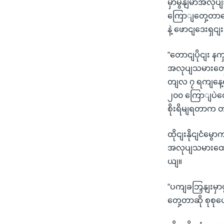
မှာမွနျမာအလုပ
ကြောျတှေ့တာကွော
နဲ့ ဖောငျဒေးရ
“တောငျပိုငျး 
အလုပျသမားတှေ
တျလ ၇ ရကျနေ့ထ
၂၀၀ ကြောျပဲတှ
စိုးရိမျရတာက
ထိုငျးနိုငျငံမ
အလုပျသမားထောင
ယျ။
“ပကျခဘြှနျးမှာ
တှေ့တာဆို စုစု