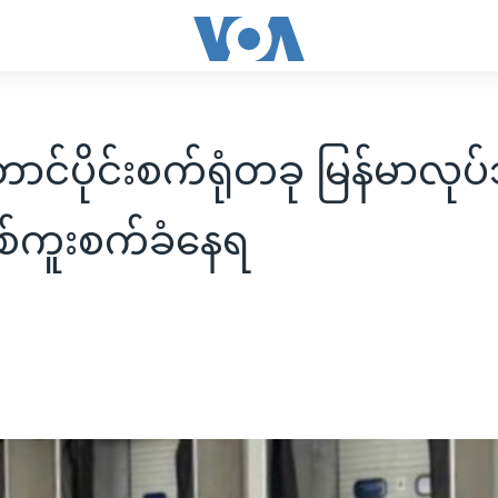
ောင်ပိုင်းစက်ရုံတခု မြန်မာလု
ဗစ်ကူးစက်ခံနေရ