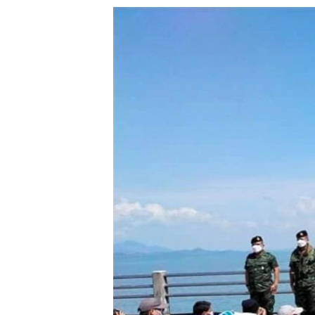
သုတပဒေသာ အင်္ဂလိပ်စာ
အ
ညွန်း
စာမျက်နှာ
သို့
ကျော်
ကြည့်
ရန်
ရှာဖွေ
ရန်
နေရာ
သို့
ကျော်
ရန်