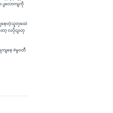
ောျလောကျကို
စေ့တဲ့သူတှထေဲ
ာ့ လပိုငျးတှ
ရကျစေ့ #မွဝတီ