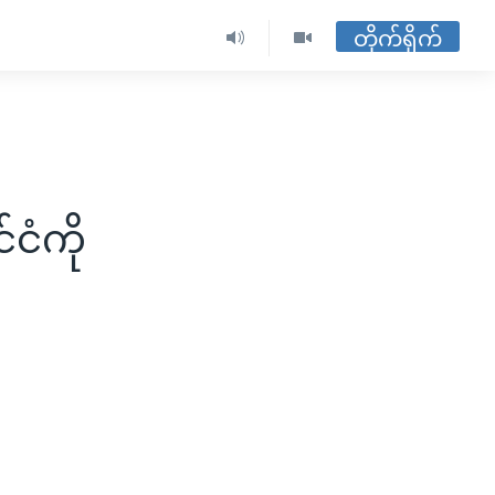
တိုက်ရိုက်
်ငံကို