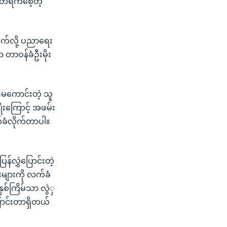
ွတ်ရက်စေ့တဲ့
က်လို့ ပညာရေး
ာ တာဝန်ခံဦးမိုး
းမကောင်းတဲ့ သူ
းကြောင့် အဖမ်း
ခံလိုက်တာပါ။
န်လွှဲပြောင်းတဲ့
များကို လက်ခံ
ှစ်ကြိမ်သာ လွဲှ
ောင်းတာရှိတယ်