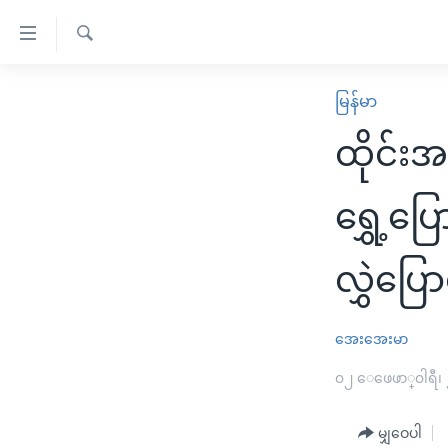
သုံး
ရ
ရှာဖွေ
လွယ်ကူ
မူလစာမျက်နှာ
မြန်မာ
ရ
စေ
မြန်မာ
လာ
ထိုင်း
သည့်
ဒ်
ကမ္ဘာ့သတင်းများ
Link
ဗွီဒီယို
နိုင်ငံတကာ
ရွှေ့ပြ
များ
သတင်းလွတ်လပ်ခွင့်
အမေရိကန်
ပင်မ
လွှဲပြော
ရပ်ဝန်းတခု လမ်းတခု အလွန်
တရုတ်
အကြောင်းအရာ
အင်္ဂလိပ်စာလေ့လာမယ်
အစ္စရေး-ပါလက်စတိုင်း
သို့
အေးအေးမာ
အပတ်စဉ်ကဏ္ဍများ
အမေရိကန်သုံးအီဒီယံ
ကျော်
ကြည့်
ရေဒီယိုနှင့်ရုပ်သံ အချက်အလက်များ
၀၂ ေဖေဖာ္၀ါရီ၊
မကြေးမုံရဲ့ အင်္ဂလိပ်စာ
ရေဒီယို
ရန်
ရေဒီယို/တီဗွီအစီအစဉ်
ရုပ်ရှင်ထဲက အင်္ဂလိပ်စာ
တီဗွီ
ပင်မ
မျှဝေပါ