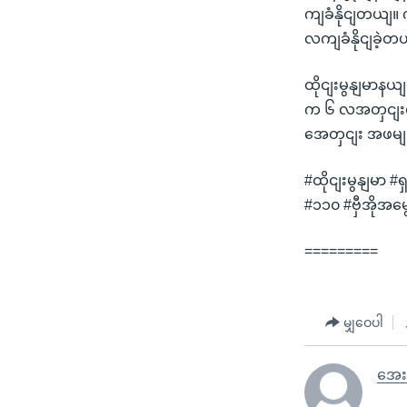
ကျခံနိုငျတယျ
လကျခံနိုငျခဲ့တ
ထိုငျးမွနျမာန
က ၆ လအတှငျးလူ
အေတှငျး အဖမျးခ
#ထိုငျးမွနျမာ 
#၁၁၀ #ဗှီအိုအမ
=========
မျှဝေပါ
အေး