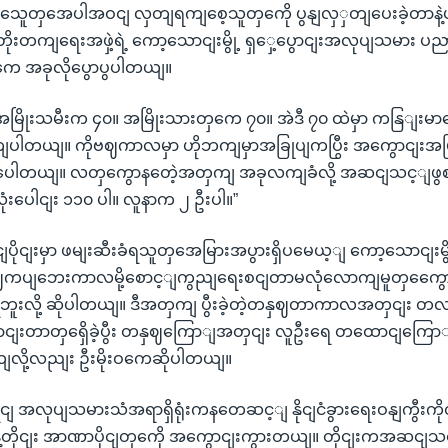
ေူတှအေပါအဝငျ လှတျရကျစေ့သူတှကေို ပွနျလှှတျပေးခဲ့တာနဲ့
ိုးတိုးတကျရေးအဖှဲ့ရဲ့ ကော့သောငျးမွို့ ရှှေ့ပွောငျးအလုပျသမား
ဝကေ အခုလိုပွောပွပါတယျ။
 အမြိုးသမီးက ၄၀။ အမြိုးသားတှကေ ၇၀။ အဲဒီ ၇၀ ထဲမှာ ကနြျးမ
ပါတယျ။ ကိုဗဈကာလမှာ ဟိုဘကျမှာအခြုပျကပြွီး အကွောငျးအမြို
ပေါတယျ။ လတှကွောနတေဲ့အတှကျ အခုလကျခံလို့ အဆငျသင့ျဖွဈ
းပေါငျး ၁၁၀ ပါ။ လူနာက ၂ ဦးပါ။”
ာငျပိုငျးမှာ ဖမျးဆီးခံရသူတှအေမြားအပွားရှိပမေယ့ျ ကော့သောငျးမွို
ဗဈကပျဘေးကာလမို့စောင့ျကွညျရေးစငျတာမလုံလောကျမူတှကွေောင့
ရဘူးလို့ ဆိုပါတယျ။ ဒီအတှကျ ပွီးခဲ့တဲ့တနှဈတာကာလအတှငျး တလ
ွောငျးတာတှရှေိခဲ့ပွီး တနှဈကြောျအတှငျး လူဦးရေ တထောငျကြော
ယျလို့လညျး ဦးမိုးဝကေဆိုပါတယျ။
 အလုပျသမားသံအရာရှိရုံးကနတေဆင့ျ နိုငျငံခွားရေးဝနျကွီးကိ
့တိုငျး အာဏာပိုငျတှကေို အကွောငျးကွားတယျ။ တိုငျးကအဆငျသင့