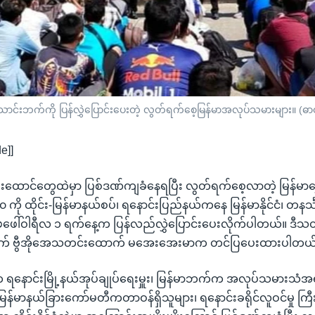
းဘက်ကို ပြန်လွှဲပြောင်းပေးတဲ့ လွတ်ရက်စေ့မြန်မာအလုပ်သမားများ။ (ဓာတ
e]]
ျဉ်းထောင်တွေထဲမှာ ပြစ်ဒဏ်ကျခံနေရပြီး လွတ်ရက်စေ့လာတဲ့ မြန်မာရွှ
ို ထိုင်း-မြန်မာနယ်စပ်၊ ရနောင်းပြည်နယ်ကနေ မြန်မာနိုင်ငံ၊ တနင်္သာ
ဖေဖေါ်ဝါရီလ ၁ ရက်နေ့က ပြန်လည်လွှဲပြောင်းပေးလိုက်ပါတယ်။ ဒီသ
ေစိုက် ဗွီအိုအေသတင်းထောက် မအေးအေးမာက တင်ပြပေးထားပါတယ
က်က ရနောင်းမြို့နယ်အုပ်ချုပ်ရေးမှူး၊ မြန်မာဘက်က အလုပ်သမားသံ
ြန်မာနယ်ခြားကော်မတီကတာဝန်ရှိသူများ၊ ရနောင်းခရိုင်လူဝင်မှု က