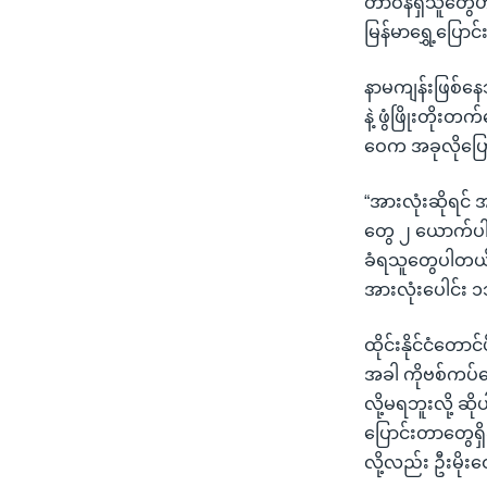
တာဝန်ရှိသူတွေဟာ
မြန်မာရွှေ့‌‌ပြော
နာမကျန်းဖြစ်နေ
နဲ့ ဖွံဖြိုးတိုး
ဝေက အခုလိုပြ
“အားလုံးဆိုရင်
တွေ ၂ ယောက်ပါတ
ခံရသူတွေပါတယ်
အားလုံးပေါင်း 
ထိုင်းနိုင်ငံတော
အခါ ကိုဗစ်ကပ်ဘ
လို့မရဘူးလို့ 
ပြောင်းတာတွေရှ
လို့လည်း ဦးမို