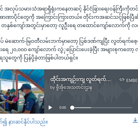
 အလုပ်သမားသံအရာရှိရုံးကနေတဆင့် နိုင်ငံခြားရေးဝန်ကြီးကိုတ
း အာဏာပိုင်တွေကို အကြောင်းကြားတယ်။ တိုင်းကအဆင်သင့်ဖြစ်ပြီဆိုမ
့ တနှစ်ကျော်အတွင်းမှာတော့ လူဦးရေ တထောင်ကျော်လောက်ကို လက်ခ
်စပ် မဲဆောက်-မြဝတီလမ်းဘက်မှာတော့ ပြစ်ဒဏ်ကျပြီး လွတ်ရက်စ
ေ ၂၀,၀၀၀ ကျော်လောက် လွဲှပြောင်းပေးခဲ့ပြီး အများစုကတော့ လ
သူတွေကို ပြန်ပို့ခဲ့တာဖြစ်ပါတယ်ရှင်။
ထိုင်းအကျဉ်းကျ လွတ်ရက်စေ့ မြန်မာရွှေ့ပြောင်းလုပ်သား ၁၁၀ မြန်မာနိုင်ငံကိုလွှဲပြောင်း
EMBE
by
ဗွီအိုအေသတင်းဌာန
No media source currently available
0:00
တ်၍ နားဆင်နိုင်ပါသည်။
EMBED