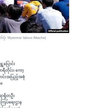
်ပုံ- Myanmar labour Attache)
ေ့ပြောင်း
ရီတိုင်း၊ ကော့
တင်းအပြည့်အစုံ
်။
အရာရှိတဦး
ြီးကြပ်ရေးဌာန