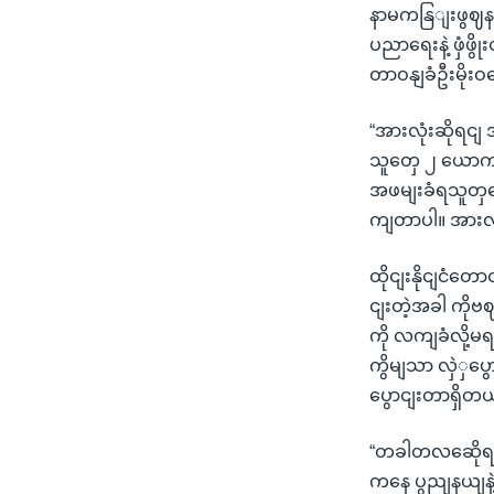
နာမကနြျးဖွဈနသ
ပညာရေးနဲ့ ဖှံဖွ
တာဝနျခံဦးမိုး
“အားလုံးဆိုရငျ
သူတှေ ၂ ယောကျ
အဖမျးခံရသူတှ
ကျတာပါ။ အားလုံ
ထိုငျးနိုငျငံတေ
ငျးတဲ့အခါ ကို
ကို လကျခံလို့မ
ကွိမျသာ လှဲှပ
ပွောငျးတာရှိတ
“တခါတလဆေိုရငျ
ကနေ ပွညျနယျနဲ