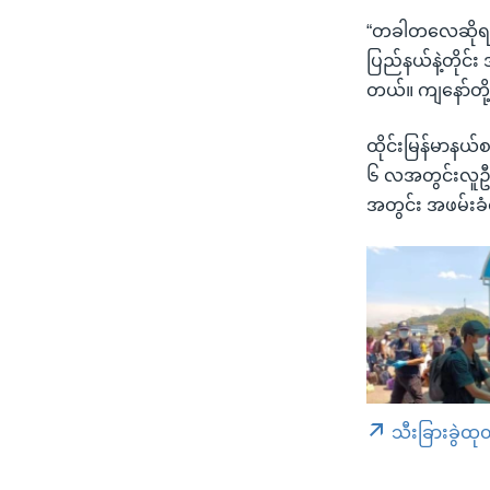
“တခါတလေဆိုရင်
ပြည်နယ်နဲ့တိုင်
တယ်။ ကျနော်တို
ထိုင်းမြန်မာနယ
၆ လအတွင်းလူဦးရ
အတွင်း အဖမ်းခံရ
သီးခြားခွဲထု