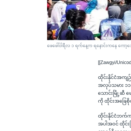
ဖေဖေါ်ဝါရီလ ၁ ရက်နေ့က ရနောင်းကနေ ကော့သောင်
[[Zawgyi/Unicod
ထိုင်းနိုင်ငံအက
အလုပ်သမား ၁၁၀ က
သောင်းမြို့ဆီ 
ကို ထိုင်းအခြ
ထိုင်းနိုင်ငံဘ
အပါအဝင် ထိုင်းမ