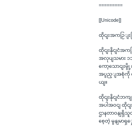
=========
[[Unicode]]
ထိုငျးအကဉြျးကြ
ထိုငျးနိုငျငံအ
အလုပျသမား ၁၁၀ 
ကော့သောငျးမွိ
အပွည့ျအစုံကိ
ယျ။
ထိုငျးနိုငျငံဘ
အပါအဝငျ ထိုငျး
ဌာနတာဝနျရှိသူတ
စေ့တဲ့ မွနျမာရှှ