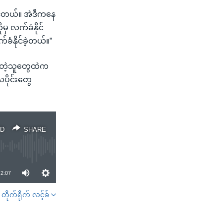
င်တယ်။ အဲဒီကနေ
ှ လက်ခံနိုင်
ံနိုင်ခဲ့တယ်။”
ေ့တဲ့သူတွေထဲက
ပိုင်းတွေ
D
SHARE
2:07
တိုက်ရိုက် လင့်ခ်
SHARE