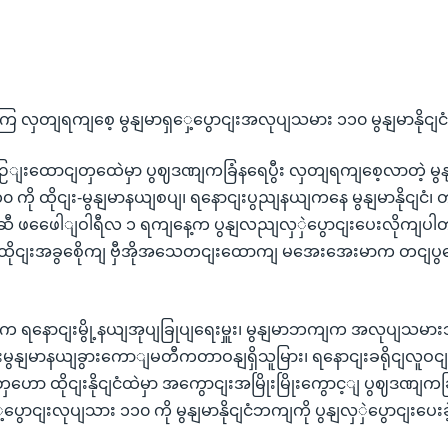
 လှတျရကျစေ့ မွနျမာရှှေ့ပွောငျးအလုပျသမား ၁၁၀ မွနျမာနိုငျငံက
ကဉြျးထောငျတှထေဲမှာ ပွဈဒဏျကခြံနရေပွီး လှတျရကျစေ့လာတဲ့ မွနျ
ကို ထိုငျး-မွနျမာနယျစပျ၊ ရနောငျးပွညျနယျကနေ မွနျမာနိုငျငံ၊ တ
ု့ဆီ ဖဖေေါျဝါရီလ ၁ ရကျနေ့က ပွနျလညျလှှဲပွောငျးပေးလိုကျပ
ု ထိုငျးအခွစေိုကျ ဗှီအိုအသေတငျးထောကျ မအေးအေးမာက တငျပ
ကျက ရနောငျးမွို့နယျအုပျခြုပျရေးမှူး၊ မွနျမာဘကျက အလုပျသမာ
မွနျမာနယျခွားကောျမတီကတာဝနျရှိသူမြား၊ ရနောငျးခရိုငျလူဝငျမှ
ှဟော ထိုငျးနိုငျငံထဲမှာ အကွောငျးအမြိုးမြိုးကွောင့ျ ပွဈဒဏျကခ
ေ့‌‌ပွောငျးလုပျသား ၁၁၀ ကို မွနျမာနိုငျငံဘကျကို ပွနျလှှဲပွောငျးပေ