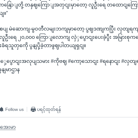
။ ကနြောျတို့ တနှဈကြောျအတှငျးမှာတော့ လူဦးရေ တထောငျကြ
ယျ။”
ယျစပျ မဲဆောကျ-မွဝတီလမျးဘကျမှာတော့ ပွဈဒဏျကပြွီး လှတျရကျ
ဦးရေ ၂၀,၀၀၀ ကြောျလောကျ လှဲှပွောငျးပေးခဲ့ပွီး အမြားစုကတေ
ံရသူတှကေို ပွနျပို့ခဲ့တာဖွဈပါတယျရှငျ။
#ရှှေ့ပွောငျးအလုပျသမား #ကိုဗဈ #ကော့သောငျး #ရနောငျး #လှတျ
ွေနျမာဌာန
Follow us
ပရင့်ထုတ်ရန်
အေးမာ