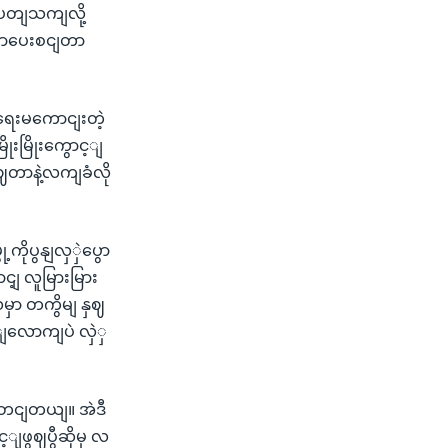
ပတျသကျလို့
 ပညာပေးစငျတာ
ာရေးမကောငျးတဲ့
းမြိုးကွောင့ျ
တာနဲ့လကျခံလို
့ကိုပွနျလှှဲပွော
ျ လူမြားမြား
မှာ တကွိမျ နှဈ
ျလောကျပဲ လှဲှ
ုတငျတယျ။ အဲဒီ
ျဖွဈပွီဆိုမှ လ