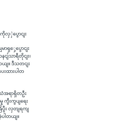
ိုလှှဲပွောငျး
မာရှှေ့ပွောငျး
နငျ်သာရီတိုငျး၊
ါတယျ။ ဒီသတငျး
ွပေးထားပါတ
းသံအရာရှိတဦး
ု ကွီးကွပျရေး
ြံပွီး လှတျရကျ
းခဲ့ပါတယျ။