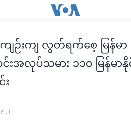
အကျဉ်းကျ လွတ်ရက်စေ့ မြန်မာ
ောင်းအလုပ်သမား ၁၁၀ မြန်မာနိုင
င်း
 ၂၀၂၂