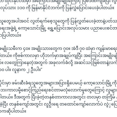
 ထိုင်းနိုင်ငံထဲမှာ အကြောင်းအမျိုးမျိုးကြောင့် ပြစ်ဒဏ်ကျခံပြီး လ
င်းလုပ်သား ၁၁၀ ကို မြန်မာနိုင်ငံဘက်ကို ပြန်လွှဲပြောင်းပေးခဲ့ပါတယ်။
သူတွေအပါအဝင် လွတ်ရက်စေ့သူတွေကို ပြန်လွှတ်ပေးခဲ့တာနဲ့ပတ်သ
တက်ရေးအဖွဲ့ရဲ့ ကော့သောင်းမြို့ ရွှေ့ပြောင်းအလုပ်သမား ပညာပေးစင်တ
ောပြပါတယ်။
 အမျိုးသမီးက ၄၀။ အမျိုးသားတွေက ၇၀။ အဲဒီ ၇၀ ထဲမှာ ကျန်းမာရေ
ယ်။ ကိုဗစ်ကာလမှာ ဟိုဘက်မှာအချုပ်ကျပြီး အကြောင်းအမျိုးမျို
။ လတွေကြာနေတဲ့အတွက် အခုလက်ခံလို့ အဆင်သင့်ဖြစ်တာနဲ့လက်
၁၁၀ ပါ။ လူနာက ၂ ဦးပါ။”
င်ပိုင်းမှာ ဖမ်းဆီးခံရသူတွေအများအပြားရှိပေမယ့် ကော့သောင်းမြို့ကိုပြ
ေးကာလမို့စောင့်ကြည်ရေးစင်တာမလုံလောက်မူတွေကြောင့် လူများ
ဆိုပါတယ်။ ဒီအတွက် ပြီးခဲ့တဲ့တနှစ်တာကာလအတွင်း တလမှာ တကြိမ် န
ိခဲ့ပြီး တနှစ်ကျော်အတွင်း လူဦးရေ တထောင်ကျော်လောက်ပဲ လွဲှပြ
းဝေကဆိုပါတယ်။