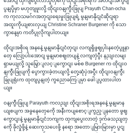
အောငျ ထှကျပွေးလာသူတှကေို ထိုငျးအစိုးရက အတငျးအကွပျ
ပွနျပို့မှာ မဟုတျဖူးလို့ ထိုငျးဝနျကွီးခြုပျ Prayuth Chan-ocha
က ကုလသမဂ်ဂအတှငျးရေးမှုးခြုပျရဲ့ မွနျမာနိုငျငံဆိုငျရာ
အထူးကိုယျစားလှယျ Christine Schraner Burgener ကို သော
ကွာနေ့မှာ ကတိပွုလိုကျပါတယျ။
ထိုငျးအစိုးရ အနနေဲ့ မွနျမာနိုငျငံတှငျး လကျရှိဖွဈပှါးနတေဲ့ပွူနာ
တှေ လြော့ပါးအောငျ မွနျမာစဈတပျနဲ့ လကျတှဲပွီး နညျးလမျး
ရှာမယျလို့ သူမြှောျလင့ျကွောငျး မစ်စ Burgener က ထိုငျးဝ
နျကွီးခြုပျကို ပွောကွားခဲ့တယျလို့ တှေ့ဆုံပှဲအပွီး ထိုငျးဝနျကွီး
ခြုပျရုံးက ထုတျပွနျတဲ့ ကွညောခကြျမှာ ဖေါျပွထားပါတ
ယျ။
ဝနျကွီးခြုပျ Parayuth ကလညျး ထိုငျးအစိုးရအနနေဲ့ မွနျမာန
ယျစပျက အခွနေတှေကေို အနီးကပျစောင့ျကွည့ျနတော ဖွဈ
ကွောငျးနဲ့ မွနျမာနိုငျငံဘကျက ထှကျပွေးလာတဲ့ ဒုက်ခသညျတှ
ကေို ခိုလှုံဖို့နဲ့ ဆေးကုသပေးဖို့ နရော အတောျမြားမြားမှာ ပွငျ