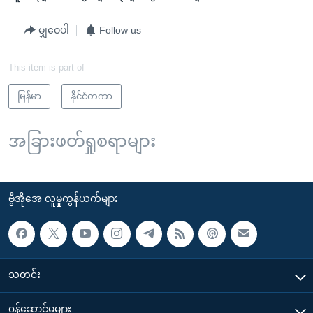
မျှဝေပါ
Follow us
This item is part of
မြန်မာ
နိုင်ငံတကာ
အခြားဖတ်ရှုစရာများ
ဗွီအိုအေ လူမှုကွန်ယက်များ
သတင်း
၀န်ဆောင်မှုများ