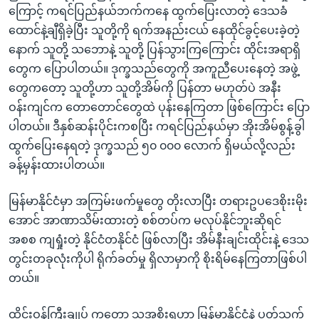
ကြောင့် ကရင်ပြည်နယ်ဘက်ကနေ ထွက်ပြေးလာတဲ့ ဒေသခံ
ထောင်နဲ့ချီရှိခဲ့ပြီး သူတို့ကို ရက်အနည်းငယ် နေထိုင်ခွင့်ပေးခဲ့တဲ့
နောက် သူတို့ သဘောနဲ့ သူတို့ ပြန်သွားကြကြောင်း ထိုင်းအရာရှိ
တွေက ပြောပါတယ်။ ဒုက္ခသည်တွေကို အကူညီပေးနေတဲ့ အဖွဲ့
တွေကတော့ သူတို့ဟာ သူတို့အိမ်ကို ပြန်တာ မဟုတ်ပဲ အနီး
ဝန်းကျင်က တောတောင်တွေထဲ ပုန်းနေကြတာ ဖြစ်ကြောင်း ပြော
ပါတယ်။ ဒီနှစ်ဆန်းပိုင်းကစပြီး ကရင်ပြည်နယ်မှာ အိုးအိမ်စွန့်ခွါ
ထွက်ပြေးနေရတဲ့ ဒုက္ခသည် ၅၀ ၀၀၀ လောက် ရှိမယ်လို့လည်း
ခန့်မှန်းထားပါတယ်။
မြန်မာနိုင်ငံမှာ အကြမ်းဖက်မှုတွေ တိုးလာပြီး တရားဥပဒေစိုးးမိုး
အောင် အာဏာသိမ်းထားတဲ့ စစ်တပ်က မလုပ်နိုင်ဘူးဆိုရင်
အစစ ကျရှုံးတဲ့ နိုင်ငံတနိုင်ငံ ဖြစ်လာပြီး အိမ်နီးချင်းထိုင်းနဲ့ ဒေသ
တွင်းတခုလုံးကိုပါ ရိုက်ခတ်မှု ရှိလာမှာကို စိုးရိမ်နေကြတာဖြစ်ပါ
တယ်။
ထိုင်းဝန်ကြီးချုပ် ကတော့ သူ့အစိုးရဟာ မြန်မာနိုင်ငံနဲ့ ပတ်သက်