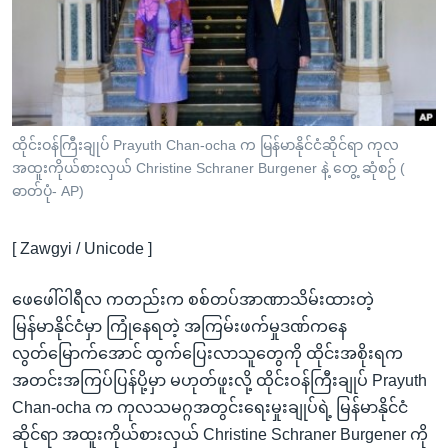
အ
သုတပဒေသာ အင်္ဂလိပ်စာ
ညွန်း
Learning English
စာမျက်နှာ
သို့
ဗွီအိုအေ လူမှုကွန်ယက်များ
ကျော်
ကြည့်
ထိုင်းဝန်ကြီးချုပ် Prayuth Chan-ocha က မြန်မာနိုင်ငံဆိုင်ရာ ကုလ
ရန်
အထူးကိုယ်စားလှယ် Christine Schraner Burgener နဲ့ တွေ့ ဆုံစဉ် (
ဘာသာစကားများ
ဓာတ်ပုံ- AP)
ရှာဖွေ
ရန်
[ Zawgyi / Unicode ]
နေရာ
သို့
ဖေဖေါ်ဝါရီလ ကတည်းက စစ်တပ်အာဏာသိမ်းထားတဲ့
ကျော်
မြန်မာနိုင်ငံမှာ ကြုံနေရတဲ့ အကြမ်းဖက်မှုဒဏ်ကနေ
ရန်
လွတ်မြောက်အောင် ထွက်ပြေးလာသူတွေကို ထိုင်းအစိုးရက
အတင်းအကြပ်ပြန်ပို့မှာ မဟုတ်ဖူးလို့ ထိုင်းဝန်ကြီးချုပ် Prayuth
Chan-ocha က ကုလသမဂ္ဂအတွင်းရေးမှုးချုပ်ရဲ့ မြန်မာနိုင်ငံ
ဆိုင်ရာ အထူးကိုယ်စားလှယ် Christine Schraner Burgener ကို