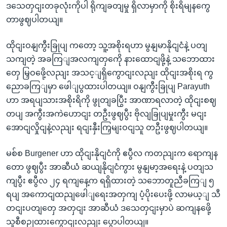
ဒသေတှငျးတခုလုံးကိုပါ ရိုကျခတျမှု ရှိလာမှာကို စိုးရိမျနကွေ
တာဖွဈပါတယျ။
ထိုငျးဝနျကွီးခြုပျ ကတော့ သူ့အစိုးရဟာ မွနျမာနိုငျငံနဲ့ ပတျ
သကျတဲ့ အခကြျအလကျတှကေို နားထောငျဖို့နဲ့ သဘောထား
တှေ မြှဝဖေို့လညျး အသင့ျရှိကွောငျးလညျး ထိုငျးအစိုးရ ကွ
ညောခကြျမှာ ဖေါျပွထားပါတယျ။ ဝနျကွီးခြုပျ Parayuth
ဟာ အရပျသားအစိုးရိကို ဖွုတျခပြွီး အာဏာရလာတဲ့ ထိုငျးစဈ
တပျ အကွီးအကဲဟောငျး တဦးဖွဈပွီး ဗိုလျခြုပျမှုးကွီး မငျး
အောငျလှိုငျနဲ့လညျး ရငျးနှီးကြှမျးဝငျသူ တဦးဖွဈပါတယျ။
မစ်စ Burgener ဟာ ထိုငျးနိုငျငံကို ဧပွီလ ကတညျးက ရောကျန
တော ဖွဈပွီး အာဆီယံ ဆယျနိုငျငံကွား မွနျမာ့အရေးနဲ့ ပတျသ
ကျပွီး ဧပွီလ ၂၄ ရကျနေ့က ရရှိထားတဲ့ သဘောတူညီခကြျ ၅
ရပျ အကောငျထညျဖေါျရေးအတှကျ ပံ့ပိုးပေးဖို့ လာမယ့ျ သီ
တငျးပတျတှေ အတှငျး အာဆီယံ ဒသေတှငျးမှာပဲ ဆကျနဖေို့
သူစီစဉျထားကွောငျးလညျး ပွောပါတယျ။