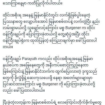
သောကြာနေ့မှာ ကတိပြုလိုက်ပါတယ်။
ထိုင်းအစိုးရ အနေနဲ့ မြန်မာနိုင်ငံတွင်း လက်ရှိဖြစ်ပွါးနေတဲ့
ပြဿနာတွေ လျော့ပါးအောင် မြန်မာစစ်တပ်နဲ့ လက်တွဲပြီး နည်း
လမ်းရှာမယ်လို့ သူမျှော်လင့်ကြောင်း မစ္စ Burgener က ထိုင်း
ဝန်ကြီးချုပ်ကို ပြောကြားခဲ့တယ်လို့ တွေ့ဆုံပွဲအပြီး ထိုင်း
ဝန်ကြီးချုပ်ရုံးက ထုတ်ပြန်တဲ့ ကြေညာချက်မှာ ဖေါ်ပြထားပါ
တယ်။
ဝန်ကြီးချုပ် Parayuth ကလည်း ထိုင်းအစိုးရအနေနဲ့ မြန်မာ
နယ်စပ်က အခြေနေတွေကို အနီးကပ်စောင့်ကြည့်နေတာ
ဖြစ်ကြောင်းနဲ့ မြန်မာနိုင်ငံဘက်က ထွက်ပြေးလာတဲ့ ဒုက္ခသည်
တွေကို ခိုလှုံဖို့နဲ့ ဆေးကုသပေးဖို့ နေရာ အတော်များများမှာ
ပြင်ဆင်ထားကြောင်း မစ္စ Burgener ကို ပြောကြားခဲ့တယ်လို့
လည်း ဖေါ်ပြထားပါတယ်။
ပြီးခဲ့တဲ့လတုန်းက မြန်မာစစ်တပ်ရဲ့ လေကြောင်းတိုက်ခိုက်မှုတွေ