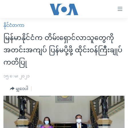
သုံး
ရ
လွယ်ကူ
နိုင်ငံတကာ
မူလစာမျက်နှာ
စေ
မြန်မာနိုင်ငံက တိမ်းရှောင်လာသူတွေကို
မြန်မာ
သည့်
အတင်းအကျပ် ပြန်မပို့ဖို့ ထိုင်းဝန်ကြီးချုပ်
ကမ္ဘာ့သတင်းများ
Link
ကတိပြု
ဗွီဒီယို
နိုင်ငံတကာ
များ
သတင်းလွတ်လပ်ခွင့်
အမေရိကန်
ပင်မ
၁၅ ေမ၊ ၂၀၂၁
ရပ်ဝန်းတခု လမ်းတခု အလွန်
တရုတ်
အကြောင်းအရာ
မျှဝေပါ
သို့
အင်္ဂလိပ်စာလေ့လာမယ်
အစ္စရေး-ပါလက်စတိုင်း
ကျော်
အပတ်စဉ်ကဏ္ဍများ
အမေရိကန်သုံးအီဒီယံ
ကြည့်
ရေဒီယိုနှင့်ရုပ်သံ အချက်အလက်များ
မကြေးမုံရဲ့ အင်္ဂလိပ်စာ
ရေဒီယို
ရန်
ပင်မ
ရေဒီယို/တီဗွီအစီအစဉ်
ရုပ်ရှင်ထဲက အင်္ဂလိပ်စာ
တီဗွီ