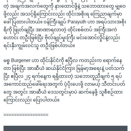
တဲ့ အချက်အလက်တွေကို နားထောင်ဖို့နဲ့ သဘောထားတွေ မျှဝေ
ဖို့လည်း အသင့်ရှိကြောင်းလည်း ထိုင်းအစိုးရ ကြေညာချက်မှာ
ဖေါ်ပြထားပါတယ်။ ဝန်ကြီးချုပ် Parayuth ဟာ အရပ်သားအစိုး
ရိကို ဖြုတ်ချပြီး အာဏာရလာတဲ့ ထိုင်းစစ်တပ် အကြီးအကဲ
ဟောင်း တဦးဖြစ်ပြီး ဗိုလ်ချုပ်မှုးကြီး မင်းအောင်လှိုင်နဲ့လည်း
ရင်းနှီးကျွမ်းဝင်သူ တဦးဖြစ်ပါတယ်။
မစ္စ Burgener ဟာ ထိုင်းနိုင်ငံကို ဧပြီလ ကတည်းက ရောက်နေ
တာ ဖြစ်ပြီး အာဆီယံ ဆယ်နိုင်ငံကြား မြန်မာ့အရေးနဲ့ ပတ်သက်
ပြီး ဧပြီလ ၂၄ ရက်နေ့က ရရှိထားတဲ့ သဘောတူညီချက် ၅ ရပ်
အကောင်ထည်ဖေါ်ရေးအတွက် ပံ့ပိုးပေးဖို့ လာမယ့် သီတင်းပတ်
တွေ အတွင်း အာဆီယံ ဒေသတွင်းမှာပဲ ဆက်နေဖို့ သူစီစဉ်ထား
ကြောင်းလည်း ပြောပါတယ်။
=================