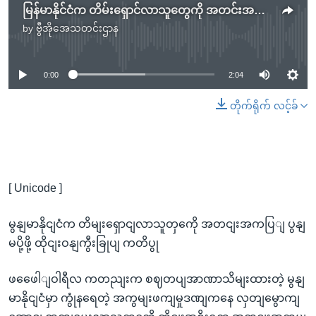
မြန်မာနိုင်ငံက တိမ်းရှောင်လာသူတွေကို အတင်းအကျပ် ပြန်မပို့ဖို့ ထိုင်းဝန်ကြီးချုပ်
by
ဗွီအိုအေသတင်းဌာန
No media source currently available
0:00
2:04
တိုက်ရိုက် လင့်ခ်
[ Unicode ]
မွနျမာနိုငျငံက တိမျးရှောငျလာသူတှကေို အတငျးအကပြျ ပွနျ
မပို့ဖို့ ထိုငျးဝနျကွီးခြုပျ ကတိပွု
ဖဖေေါျဝါရီလ ကတညျးက စဈတပျအာဏာသိမျးထားတဲ့ မွနျ
မာနိုငျငံမှာ ကွုံနရေတဲ့ အကွမျးဖကျမှုဒဏျကနေ လှတျမွောကျ