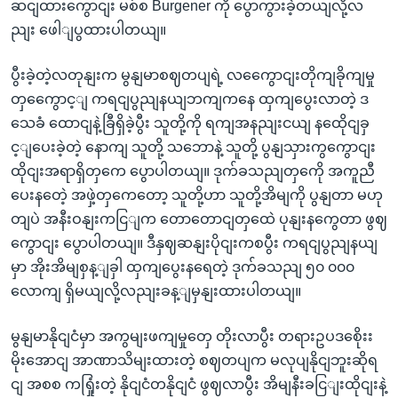
ဆငျထားကွောငျး မစ်စ Burgener ကို ပွောကွားခဲ့တယျလို့လ
ညျး ဖေါျပွထားပါတယျ။
ပွီးခဲ့တဲ့လတုနျးက မွနျမာစဈတပျရဲ့ လကွေောငျးတိုကျခိုကျမှု
တှကွေောင့ျ ကရငျပွညျနယျဘကျကနေ ထှကျပွေးလာတဲ့ ဒ
သေခံ ထောငျနဲ့ခြီရှိခဲ့ပွီး သူတို့ကို ရကျအနညျးငယျ နထေိုငျခှ
င့ျပေးခဲ့တဲ့ နောကျ သူတို့ သဘောနဲ့ သူတို့ ပွနျသှားကွကွောငျး
ထိုငျးအရာရှိတှကေ ပွောပါတယျ။ ဒုက်ခသညျတှကေို အကူညီ
ပေးနတေဲ့ အဖှဲ့တှကေတော့ သူတို့ဟာ သူတို့အိမျကို ပွနျတာ မဟု
တျပဲ အနီးဝနျးကငြျက တောတောငျတှထေဲ ပုနျးနကွေတာ ဖွဈ
ကွောငျး ပွောပါတယျ။ ဒီနှဈဆနျးပိုငျးကစပွီး ကရငျပွညျနယျ
မှာ အိုးအိမျစှန့ျခှါ ထှကျပွေးနရေတဲ့ ဒုက်ခသညျ ၅၀ ၀၀၀
လောကျ ရှိမယျလို့လညျးခန့ျမှနျးထားပါတယျ။
မွနျမာနိုငျငံမှာ အကွမျးဖကျမှုတှေ တိုးလာပွီး တရားဥပဒစေိုးး
မိုးအောငျ အာဏာသိမျးထားတဲ့ စဈတပျက မလုပျနိုငျဘူးဆိုရ
ငျ အစစ ကရြှုံးတဲ့ နိုငျငံတနိုငျငံ ဖွဈလာပွီး အိမျနီးခငြျးထိုငျးနဲ့