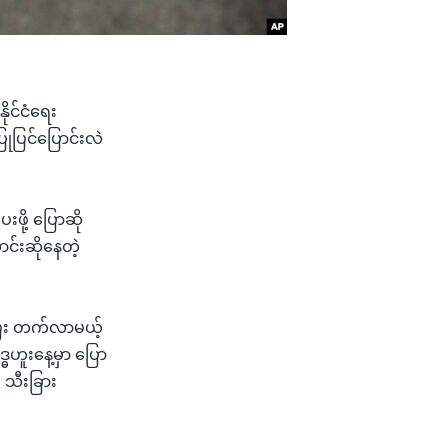
ိုင်ငံရေး
ုပြင်ပြောင်းလဲ
ဖို့ ပြောဆို
င်းဆိုနေတဲ့
ပြီး တက်လာမယ့်
ဓဟူးနေ့မှာ ပြော
 သီးခြား