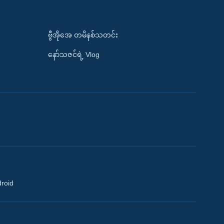
ဗွီအိုအေ တမိနစ်သတင်း
နော်သဇင်ရဲ့ Vlog
droid