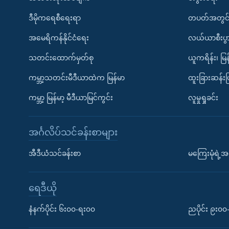
ဒီမိုကရေစီရေးရာ
တပတ်အတွင်
အမေရိကန်နိုင်ငံရေး
လယ်ယာစီးပွ
သတင်းထောက်မှတ်စု
ယူကရိန်း၊ မြန
ကမ္ဘာ့သတင်းမီဒီယာထဲက မြန်မာ
ထူးခြားဆန်း
ကမ္ဘာ့ မြန်မာ့ မီဒီယာမြင်ကွင်း
လူမှုရှုခင်း
အင်္ဂလိပ်သင်ခန်းစာများ
အီဒီယံသင်ခန်းစာ
မကြေးမုံရဲ့အင
ရေဒီယို
နံနက်ပိုင်း ၆း၀၀-ရး၀၀
ညပိုင်း ၉း၀