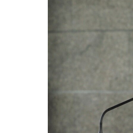
သုတပဒေသာ အင်္ဂလိပ်စာ
အ
ညွန်း
စာမျက်နှာ
သို့
ကျော်
ကြည့်
ရန်
ရှာဖွေ
ရန်
နေရာ
သို့
ကျော်
ရန်