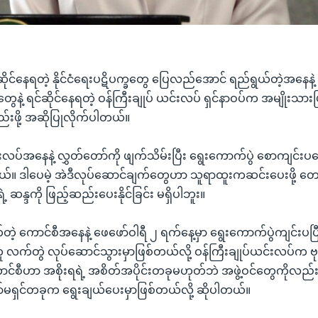
 ရင်ဆိုင်နေရတဲ့ နိုင်ငံရေးပဋိပက္ခတွေ ပြေလည်အောင် ရည်ရွယ်တဲ့အနေနဲ့ န
့ ရင်ဆိုင်နေရတဲ့ ဝန်ကြီးချုပ် ယင်းလပ် ရှင်နာဝပ်က အမျိုးသားပြ
ည်းဖို့ အဆိုပြုလိုက်ပါတယ်။
်းလပ်အနေနဲ့ လွှတ်တော်ကို ဖျက်သိမ်းပြီး ရွေးကောက်ပွဲ စောကျင်းပပေး
ယ်။ ဒါပေမဲ့ အဲဒီလုပ်ဆောင်ချက်တွေဟာ သူရာထူးကဆင်းပေးဖို့ တော
ဆန္ဒကို ဖြည့်ဆည်းပေးနိုင်ခြင်း မရှိပါဘူး။
်တဲ့ ကောင်စီအနေနဲ့ ဖေဖော်ဝါရီ ၂ ရက်နေ့မှာ ရွေးကောက်ပွဲကျင်းပ
 လက်တွဲ လုပ်ဆောင်သွားမှာဖြစ်တယ်လို့ ဝန်ကြီးချုပ်ယင်းလပ်က ဗုဒ္
င်စီဟာ အစိုးရရဲ့ အစိတ်အပိုင်းတခုမဟုတ်ဘဲ အဖွဲ့ဝင်တွေကိုလည်း
မရှင်တခုက ရွေးချယ်ပေးမှာဖြစ်တယ်လို့ ဆိုပါတယ်။