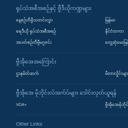
ရုပ်သံအစီအစဉ်နှင့် ဗွီဒီယိုကဏ္ဍများ
နေ့စဉ်တီဗွီသတင်းလွှာ
မြန်မာ
ရေဒီယို ရုပ်သံအစီအစဉ်
နိုင်ငံတကာ
အပတ်စဉ်တီဗွီမဂ္ဂဇင်း
တွေ့ဆုံမေးမြန
ဗွီအိုအေအကြောင်း
ဌာနမိတ်ဆက်
မီတာလှိုင်းမျာ
ဗွီအိုအေ မိုဘိုင်းလ်အက်ပ်များ ဒေါင်းလုတ်ယူရန်
Learning English
VOA+
ဗွီအိုအေမိုဘ
ဗွီအိုအေ လူမှုကွန်ယက်များ
Other Links