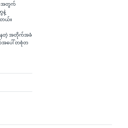
ရေးအတွက်
နဲ့
ပါတယ်။
ုနေတဲ့ အတိုက်အခံ
က်အပေါ် တစုံတ