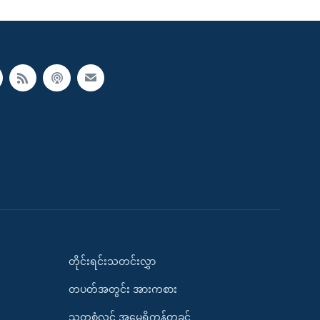
တိုင်းရင်းသတင်းလွှာ
တပတ်အတွင်း အားကစား
သုတစုံလင် အမေရိကန်တခွင်