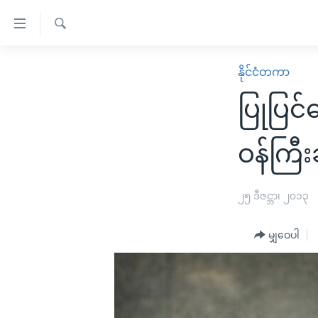
သုံး
ရ
ရှာဖွေ
လွယ်ကူ
မူလစာမျက်နှာ
နိုင်ငံတကာ
ရ
စေ
မြန်မာ
လာ
ပြုပြင်ပ
သည့်
ဒ်
ကမ္ဘာ့သတင်းများ
Link
ဗွီဒီယို
နိုင်ငံတကာ
ဝန်ကြီး
များ
သတင်းလွတ်လပ်ခွင့်
အမေရိကန်
ပင်မ
ရပ်ဝန်းတခု လမ်းတခု အလွန်
တရုတ်
၂၅ ဒီဇင္ဘာ၊ ၂၀၁၃
အကြောင်းအရာ
အင်္ဂလိပ်စာလေ့လာမယ်
အစ္စရေး-ပါလက်စတိုင်း
သို့
မျှဝေပါ
အပတ်စဉ်ကဏ္ဍများ
အမေရိကန်သုံးအီဒီယံ
ကျော်
ကြည့်
ရေဒီယိုနှင့်ရုပ်သံ အချက်အလက်များ
မကြေးမုံရဲ့ အင်္ဂလိပ်စာ
ရေဒီယို
ရန်
ရေဒီယို/တီဗွီအစီအစဉ်
ရုပ်ရှင်ထဲက အင်္ဂလိပ်စာ
တီဗွီ
ပင်မ