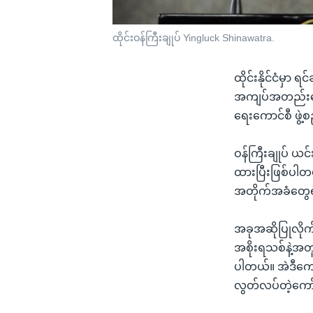
ထိုင်းဝန်ကြီးချုပ် Yingluck Shinawatra.
ထိုင်းနိုင်ငံမှာ
အကျပ်အတည်းတွေနဲ
ရေးကောင်စီ ဖွဲ့စ
ဝန်ကြီးချုပ် ယင
ထားပြီးဖြစ်ပါတ
အတိုက်အခံတွေရဲ့ 
အခုအဆိုပြုလိုက
အစိုးရသစ်နဲ့အတူ
ပါတယ်။ အဲဒီကော
လွတ်လပ်တဲ့ကော်