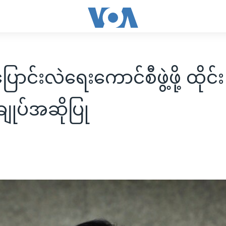
ြောင်းလဲရေးကောင်စီဖွဲ့ဖို့ ထိုင်း
ချုပ်အဆိုပြု