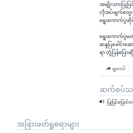
အမျိုးသားပြုပြင
လိုအပ်ချက်တွေ၊ 
ရွေးကောက်ပွဲဆို
ရွေးကောက်ပွဲမတိ
ဆန္ဒပြခေါင်းဆေ
ရာ တုံ့ပြန်ပြောဆ
မျှဝေပါ
ဆက်စပ်သတင
ပြုပြင်ပြောင်းလဲ
အခြားဖတ်ရှုစရာများ