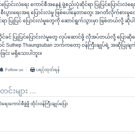
်ပြောင်းလဲရေး ကောင်စီအနေနဲ့ ဖွဲ့စည်းပုံဆိုင်ရာ ပြုပြင်ပြောင်းလဲ
စီးပွားရေးအရ ပြောင်းလဲမှု ဖြစ်ပေါ်နေတာတွေ၊ အဂတိလိုက်စားမှုတွေ
င်ရာ ပြုပြင် ပြောင်းလဲမှုတွေကို ဆောင်ရွက်သွားမှာ ဖြစ်တယ်လို့ ဆို
ုင်ခင် ပြုပြင်ပြောင်းလဲမှုတွေ လုပ်ဆောင်ဖို့ လိုအပ်တယ်လို့ ပြောဆိ
ာင် Suthep Thaungsuban ဘက်ကတော့ ဝန်ကြီးချုပ်ရဲ့ အဆိုပြုချ
ိုခြင်း မရှိသေးပါဘူး။
Follow us
ပရင့်ထုတ်ရန်
်းများ ...
ရေးကောင်စီဖွဲ့ဖို့ ထိုင်းဝန်ကြီးချုပ်ပြော