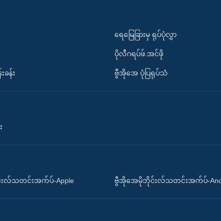
ရေမြေခြားမှ ရုပ်ပုံလွှာ
ပိုလီဂရပ်ဖ်.အင်ဖို
်းခန်း
ဗွီအိုအေ ပုံပြရုပ်သံ
း
ိုင်းလ်သတင်းအက်ပ်-Apple
ဗွီအိုအေမိုဘိုင်းလ်သတင်းအက်ပ်-An