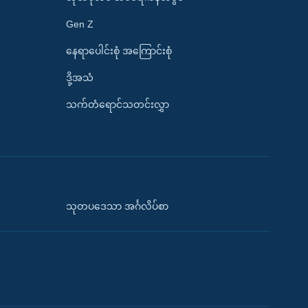
Gen Z
နေရာပေါင်းစုံ အကြောင်းစုံ
ဒို့အသံ
သက်တံရောင်သတင်းလွှာ
သုတပဒေသာ အင်္ဂလိပ်စာ