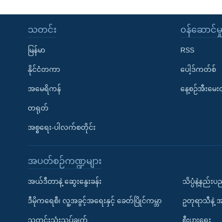
သတင်း
၀န်ဆောင်မှ
မြန်မာ
RSS
နိုင်ငံတကာ
ပေါ့ဒ်ကတ်စ်
အမေရိကန်
နေ့စဉ်အီးမေ
တရုတ်
အစ္စရေး-ပါလက်စတိုင်း
အပတ်စဉ်ကဏ္ဍများ
အယ်ဒီတာနဲ့ ဆွေးနွေးခန်း
သိပ္ပံနဲ့နည်း
ဒီမိုကရေစီ၊ လူ့အခွင့်အရေးနှင့် ခေတ်ပြိုင်ကမ္ဘာ
ဥတုရာသီနဲ့ 
သတင်းသုံးသပ်ချက်
စီးပွားရေး