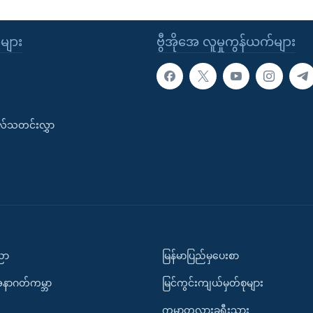
ုများ
ဗွီအိုအေ လူမှုကွန်ယက်များ
းလ်သတင်းလွှာ
ပညာ
မြန်မာပြည်မှပေးစာ
အနာဂတ်ကမ္ဘာ
မြင်ကွင်းကျယ်မှတ်စုများ
ကမ္ဘာတလွှားခရီးသွား