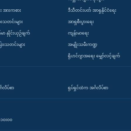
း အားကစား
ဒီသီတင်းပတ် အာရှနိုင်ငံရေး
ားသတင်းများ
အာရှစီးပွားရေး
်မာ နှိုင်းယှဉ်ချက်
ကျန်းမာရေး
ပြားသတင်းများ
အမျိုးသမီးကဏ္ဍ
ရိုဟင်ဂျာအရေး မျှော်လင့်ချက်
်္ဂလိပ်စာ
ရုပ်ရှင်ထဲက အင်္ဂလိပ်စာ
၀-၁၀း၀၀