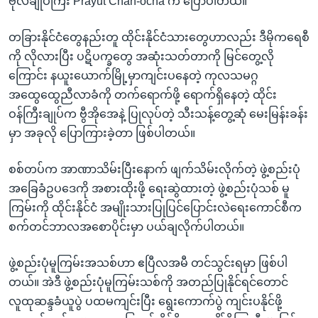
ဗိုလ်ချုပ်ကြီး Prayut Chan-ocha က ပြောပါတယ်။
တခြားနိုင်ငံတွေနည်းတူ ထိုင်းနိုင်ငံသားတွေဟာလည်း ဒီမိုကရေစီ
ကို လိုလားပြီး ပဋိပက္ခတွေ အဆုံးသတ်တာကို မြင်တွေ့လို
ကြောင်း နယူးယောက်မြို့မှာကျင်းပနေတဲ့ ကုလသမဂ္ဂ
အထွေထွေညီလာခံကို တက်ရောက်ဖို့ ရောက်ရှိနေတဲ့ ထိုင်း
ဝန်ကြီးချုပ်က ဗွီအိုအေနဲ့ ပြုလုပ်တဲ့ သီးသန့်တွေ့ဆုံ မေးမြန်းခန်း
မှာ အခုလို ပြောကြားခဲ့တာ ဖြစ်ပါတယ်။
စစ်တပ်က အာဏာသိမ်းပြီးနောက် ဖျက်သိမ်းလိုက်တဲ့ ဖွဲ့စည်းပုံ
အခြေခံဥပဒေကို အစားထိုးဖို့ ရေးဆွဲထားတဲ့ ဖွဲ့စည်းပုံသစ် မူ
ကြမ်းကို ထိုင်းနိုင်ငံ အမျိုးသားပြုပြင်ပြောင်းလဲရေးကောင်စီက
စက်တင်ဘာလအစောပိုင်းမှာ ပယ်ချလိုက်ပါတယ်။
ဖွဲ့စည်းပုံမူကြမ်းအသစ်ဟာ ဧပြီလအမီ တင်သွင်းရမှာ ဖြစ်ပါ
တယ်။ အဲဒီ ဖွဲ့စည်းပုံမူကြမ်းသစ်ကို အတည်ပြုနိုင်ရင်တောင်
လူထုဆန္ဒခံယူပွဲ ပထမကျင်းပြီး ရွေးကောက်ပွဲ ကျင်းပနိုင်ဖို့