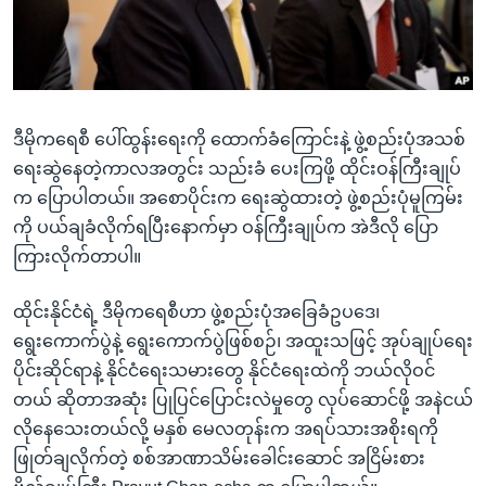
အ
သုတပဒေသာ အင်္ဂလိပ်စာ
ညွန်း
Learning English
စာမျက်နှာ
သို့
ဗွီအိုအေ လူမှုကွန်ယက်များ
ကျော်
ဒီမိုကရေစီ ပေါ်ထွန်းရေးကို ထောက်ခံကြောင်းနဲ့ ဖွဲ့စည်းပုံအသစ်
ကြည့်
ရေးဆွဲနေတဲ့ကာလအတွင်း သည်းခံ ပေးကြဖို့ ထိုင်းဝန်ကြီးချုပ်
ရန်
က ပြောပါတယ်။ အစောပိုင်းက ရေးဆွဲထားတဲ့ ဖွဲ့စည်းပုံမူကြမ်း
ဘာသာစကားများ
ရှာဖွေ
ကို ပယ်ချခံလိုက်ရပြီးနောက်မှာ ဝန်ကြီးချုပ်က အဲဒီလို ပြော
ရန်
ကြားလိုက်တာပါ။
နေရာ
သို့
ထိုင်းနိုင်ငံရဲ့ ဒီမိုကရေစီဟာ ဖွဲ့စည်းပုံအခြေခံဥပဒေ၊
ကျော်
ရွေးကောက်ပွဲနဲ့ ရွေးကောက်ပွဲဖြစ်စဉ်၊ အထူးသဖြင့် အုပ်ချုပ်ရေး
ရန်
ပိုင်းဆိုင်ရာနဲ့ နိုင်ငံရေးသမားတွေ နိုင်ငံရေးထဲကို ဘယ်လိုဝင်
တယ် ဆိုတာအဆုံး ပြုပြင်ပြောင်းလဲမှုတွေ လုပ်ဆောင်ဖို့ အနဲငယ်
လိုနေသေးတယ်လို့ မနှစ် မေလတုန်းက အရပ်သားအစိုးရကို
ဖြုတ်ချလိုက်တဲ့ စစ်အာဏာသိမ်းခေါင်းဆောင် အငြိမ်းစား