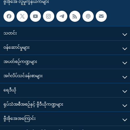
ဗွီအိုအေ လူမှုကွန်ယက်များ
သတင်း
၀န်ဆောင်မှုများ
အပတ်စဉ်ကဏ္ဍများ
အင်္ဂလိပ်သင်ခန်းစာများ
ရေဒီယို
ရုပ်သံအစီအစဉ်နှင့် ဗွီဒီယိုကဏ္ဍများ
ဗွီအိုအေအကြောင်း