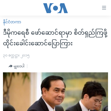
သုံး
ရ
လွယ်ကူ
နိုင်ငံတကာ
မူလစာမျက်နှာ
စေ
ဒီမိုကရေစီ ဖော်ဆောင်ရာမှာ စိတ်ရှည်ကြဖို့
မြန်မာ
သည့်
ထိုင်းခေါင်းဆောင်ပြောကြား
ကမ္ဘာ့သတင်းများ
Link
ဗွီဒီယို
နိုင်ငံတကာ
၃၀ စက္တင္ဘာ၊ ၂၀၁၅
များ
သတင်းလွတ်လပ်ခွင့်
အမေရိကန်
ပင်မ
မျှဝေပါ
ရပ်ဝန်းတခု လမ်းတခု အလွန်
တရုတ်
အကြောင်းအရာ
သို့
အင်္ဂလိပ်စာလေ့လာမယ်
အစ္စရေး-ပါလက်စတိုင်း
ကျော်
အပတ်စဉ်ကဏ္ဍများ
အမေရိကန်သုံးအီဒီယံ
ကြည့်
ရေဒီယိုနှင့်ရုပ်သံ အချက်အလက်များ
မကြေးမုံရဲ့ အင်္ဂလိပ်စာ
ရေဒီယို
ရန်
ပင်မ
ရေဒီယို/တီဗွီအစီအစဉ်
ရုပ်ရှင်ထဲက အင်္ဂလိပ်စာ
တီဗွီ