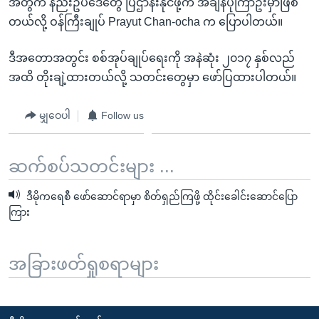
အတွက် နည်းဥပဒေတွေ ပြဌာန်းနိုင်ဖို့က အချိန်ပိုကြာဦးမှာဖြစ်
တယ်လို့ ဝန်ကြီးချုပ် Prayut Chan-ocha က ပြောပါတယ်။
ဒီအတောအတွင်း စစ်အုပ်ချုပ်ရေးကို အနဲဆုံး ၂၀၁၇ နှစ်လည်
အထိ တိုးချဲ့ထားတယ်လို့ သတင်းတွေမှာ ဖော်ပြထားပါတယ်။
မျှဝေပါ
Follow us
ဆက်စပ်သတင်းများ ...
ဒီမိုကရေစီ ဖော်ဆောင်ရာမှာ စိတ်ရှည်ကြဖို့ ထိုင်းခေါင်းဆောင်ပြော
ကြား
အခြားဖတ်ရှုစရာများ