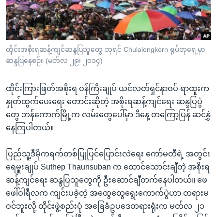
အ
သုတပဒေသာ အင်္ဂလိပ်စာ
ညွန်း
Learning English
စာမျက်နှာ
သို့
ဗွီအိုအေ လူမှုကွန်ယက်များ
ထိုင်းအစိုးရဆန့်ကျင်ဆန္ဒပြသူတွေ ဘုရင် Chulalongkorn ရုပ်တုရှေ့မှာ
ကျော်
ဆန္ဒပြနေစဉ်။ (မတ်လ ၂၉၊ ၂၀၁၄)
ကြည့်
ရန်
ထိုင်းကြားဖြတ်အစိုးရ ဝန်ကြီးချုပ် ယင်လတ်ရှင်နာဝပ် ရာထူးက
ဘာသာစကားများ
ရှာဖွေ
နှုတ်ထွက်ပေးရေး တောင်းဆိုတဲ့ အစိုးရဆန့်ကျင်ရေး ဆန္ဒပြပွဲ
ရန်
တွေ ဘန်ကောက်မြို့က လမ်းတွေပေါ်မှာ ဒီနေ့ တကြော့ပြန် ဆင်နွှဲ
နေရာ
နေကြပါတယ်။
သို့
ကျော်
ပြည်သူ့ဒီမိုကရက်တစ်ပြုပြင်ပြောင်းလဲရေး ကော်မတီရဲ့ အတွင်း
ရန်
ရေမှူးချုပ် Suthep Thaunsuban က ထောင်သောင်းချီတဲ့ အစိုးရ
ဆန့်ကျင်ရေး ဆန္ဒပြသူတွေကို ဦးဆောင်ချီတက်နေပါတယ်။ ဖေ
ဖေါ်ဝါရီလက ကျင်းပခဲ့တဲ့ အထွေထွေရွေးကောက်ပွဲဟာ တရားမ
ဝင်ဘူးလို့ ထိုင်းဖွဲ့စည်းပုံ အခြေခံဥပဒေတရားရုံးက မတ်လ ၂၁