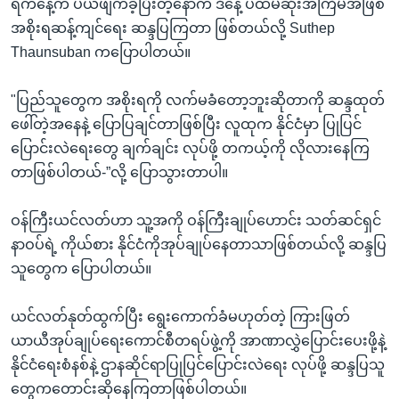
ရက်နေ့က ပယ်ဖျက်ခဲ့ပြီးတဲ့နောက် ဒီနေ့ ပထမဆုံးအကြိမ်အဖြစ်
အစိုးရဆန့်ကျင်ရေး ဆန္ဒပြကြတာ ဖြစ်တယ်လို့ Suthep
Thaunsuban ကပြောပါတယ်။
"ပြည်သူတွေက အစိုးရကို လက်မခံတော့ဘူးဆိုတာကို ဆန္ဒထုတ်
ဖေါ်တဲ့အနေနဲ့ ပြောပြချင်တာဖြစ်ပြီး လူထုက နိုင်ငံမှာ ပြုပြင်
ပြောင်းလဲရေးတွေ ချက်ချင်း လုပ်ဖို့ တကယ့်ကို လိုလားနေကြ
တာဖြစ်ပါတယ်-”လို့ ပြောသွားတာပါ။
ဝန်ကြီးယင်လတ်ဟာ သူ့အကို ဝန်ကြီးချုပ်ဟောင်း သတ်ဆင်ရှင်
နာဝပ်ရဲ့ ကိုယ်စား နိုင်ငံကိုအုပ်ချုပ်နေတာသာဖြစ်တယ်လို့ ဆန္ဒပြ
သူတွေက ပြောပါတယ်။
ယင်လတ်နုတ်ထွက်ပြီး ရွေးကောက်ခံမဟုတ်တဲ့ ကြားဖြတ်
ယာယီအုပ်ချုပ်ရေးကောင်စီတရပ်ဖွဲ့ကို အာဏာလွှဲပြောင်းပေးဖို့နဲ့
နိုင်ငံရေးစံနစ်နဲ့ ဌာနဆိုင်ရာပြုပြင်ပြောင်းလဲရေး လုပ်ဖို့ ဆန္ဒပြသူ
တွေကတောင်းဆိုနေကြတာဖြစ်ပါတယ်။