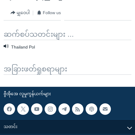
မျှဝေပါ
Follow us
ဆက်စပ်သတင်းများ ...
Thailand Pol
အခြားဖတ်ရှုစရာများ
ဗွီအိုအေ လူမှုကွန်ယက်များ
သတင်း