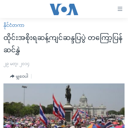
သုံး
ရ
လွယ်ကူ
နိုင်ငံတကာ
မူလစာမျက်နှာ
စေ
ထိုင်းအစိုးရဆန့်ကျင်ဆန္ဒပြပွဲ တကြော့ပြန်
မြန်မာ
သည့်
ဆင်နွှဲ
ကမ္ဘာ့သတင်းများ
Link
ဗွီဒီယို
နိုင်ငံတကာ
၂၉ မတ္၊ ၂၀၁၄
များ
သတင်းလွတ်လပ်ခွင့်
အမေရိကန်
ပင်မ
မျှဝေပါ
ရပ်ဝန်းတခု လမ်းတခု အလွန်
တရုတ်
အကြောင်းအရာ
သို့
အင်္ဂလိပ်စာလေ့လာမယ်
အစ္စရေး-ပါလက်စတိုင်း
ကျော်
အပတ်စဉ်ကဏ္ဍများ
အမေရိကန်သုံးအီဒီယံ
ကြည့်
ရေဒီယိုနှင့်ရုပ်သံ အချက်အလက်များ
မကြေးမုံရဲ့ အင်္ဂလိပ်စာ
ရေဒီယို
ရန်
ပင်မ
ရေဒီယို/တီဗွီအစီအစဉ်
ရုပ်ရှင်ထဲက အင်္ဂလိပ်စာ
တီဗွီ