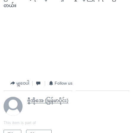
တယ်။
မျှဝေပါ
Follow us
ဗွီအိုအေ (မြန်မာပိုင်း)
This item is part of