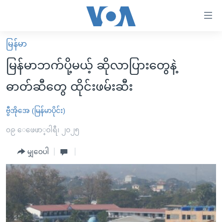
သုံး
ရ
လွယ်ကူ
မြန်မာ
မူလစာမျက်နှာ
စေ
မြန်မာဘက်ပို့မယ့် ဆိုလာပြားတွေနဲ့
မြန်မာ
သည့်
ဓာတ်ဆီတွေ ထိုင်းဖမ်းဆီး
ကမ္ဘာ့သတင်းများ
Link
ဗွီဒီယို
နိုင်ငံတကာ
ဗွီအိုအေ (မြန်မာပိုင်း)
များ
သတင်းလွတ်လပ်ခွင့်
အမေရိကန်
၀၉ ေဖေဖာ္၀ါရီ၊ ၂၀၂၅
ပင်မ
ရပ်ဝန်းတခု လမ်းတခု အလွန်
တရုတ်
အကြောင်းအရာ
မျှဝေပါ
သို့
အင်္ဂလိပ်စာလေ့လာမယ်
အစ္စရေး-ပါလက်စတိုင်း
ကျော်
အပတ်စဉ်ကဏ္ဍများ
အမေရိကန်သုံးအီဒီယံ
ကြည့်
ရေဒီယိုနှင့်ရုပ်သံ အချက်အလက်များ
မကြေးမုံရဲ့ အင်္ဂလိပ်စာ
ရေဒီယို
ရန်
ပင်မ
ရေဒီယို/တီဗွီအစီအစဉ်
ရုပ်ရှင်ထဲက အင်္ဂလိပ်စာ
တီဗွီ