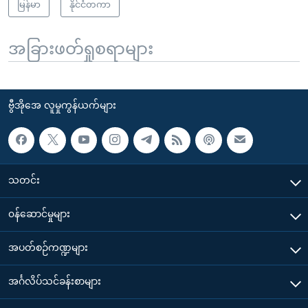
မြန်မာ
နိုင်ငံတကာ
အခြားဖတ်ရှုစရာများ
ဗွီအိုအေ လူမှုကွန်ယက်များ
သတင်း
၀န်ဆောင်မှုများ
အပတ်စဉ်ကဏ္ဍများ
အင်္ဂလိပ်သင်ခန်းစာများ