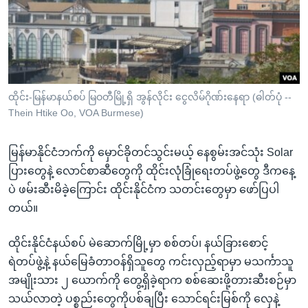
အ
သုတပဒေသာ အင်္ဂလိပ်စာ
ညွန်း
Learning English
စာမျက်နှာ
သို့
ဗွီအိုအေ လူမှုကွန်ယက်များ
ကျော်
ကြည့်
ထိုင်း-မြန်မာနယ်စပ် မြဝတီမြို့ရှိ အွန်လိုင်း ငွေလိမ်ဂိုဏ်းနေရာ (ဓါတ်ပုံ --
Thein Htike Oo, VOA Burmese)
ရန်
ဘာသာစကားများ
ရှာဖွေ
မြန်မာနိုင်ငံဘက်ကို မှောင်ခိုတင်သွင်းမယ့် နေစွမ်းအင်သုံး Solar
ရန်
ပြားတွေနဲ့ လောင်စာဆီတွေကို ထိုင်းလုံခြုံရေးတပ်ဖွဲ့တွေ ဒီကနေ့
နေရာ
ပဲ ဖမ်းဆီးမိခဲ့ကြောင်း ထိုင်းနိုင်ငံက သတင်းတွေမှာ ဖော်ပြပါ
သို့
တယ်။
ကျော်
ရန်
ထိုင်းနိုင်ငံနယ်စပ် မဲဆောက်မြို့မှာ စစ်တပ်၊ နယ်ခြားစောင့်
ရဲတပ်ဖွဲ့နဲ့ နယ်မြေခံတာဝန်ရှိသူတွေ ကင်းလှည့်ရာမှာ မသင်္ကာသူ
အမျိုးသား ၂ ယောက်ကို တွေ့ရှိခဲ့ရာက စစ်ဆေးဖို့တားဆီးစဉ်မှာ
သယ်လာတဲ့ ပစ္စည်းတွေကိုပစ်ချပြီး သောင်ရင်းမြစ်ကို လှေနဲ့