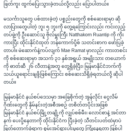
ဖြတ်ကူး ထွက်ပြေးသွားခဲ့တယ်လို့လည်း ပြောပါတယ်။
မသင်္ကာသူတွေ ပစ်ထားခဲ့တဲ့ ပစ္စည်းတွေကို စစ်ဆေးရာမှာ ဆို
လာပြားတွေပါတဲ့ ဘူး ၅ ဘူးကို တွေ့ရကြောင်းလည်း ကင်းလှည့်
တပ်ဖွဲ့ကို ဦးဆောင်သူ ဗိုလ်မှူးကြီး Natthakorn Ruantip ကို ကိုး
ကားပြီး ထိုင်းနိုင်ငံထုတ် ဘန်ကောက်ပို့စ် သတင်းစာက ဖော်ပြခဲ့
တာပါ။ မဲဆောက်နဲ့ကပ်လျက် Mae Ramat မှာလည်း ကားတစင်း
ကို စစ်ဆေးရာမှာ အသက် ၃၁ နှစ်အရွယ် အမျိုးသား တယောက်
ကို ဓာတ်ဆီ ၂၆ လီတာနဲ့အတူ တွေ့ရှိခဲ့ပြီး၊ မြန်မာနိုင်ငံဘက်ကို
သယ်ယူရောင်းချဖို့ဖြစ်ကြောင်း စစ်ဆေးသိရှိခဲ့ရတယ်လို့ ဆိုပါ
တယ်။
မြန်မာနိုင်ငံ နယ်စပ်ဒေသမှာ အခြေစိုက်တဲ့ အွန်လိုင်း ငွေလိမ်
ဂိုဏ်းတွေကို နှိမ်နင်းတဲ့အစီအစဉ် တစိတ်တပိုင်းအဖြစ်
မြန်မာနိုင်ငံ နယ်စပ်မြို့တချို့ကို လျှပ်စစ်မီး၊ လောင်စာနဲ့ အင်တာ
နက် ပေးပို့နေတာကို ထိုင်းနိုင်ငံက ပြီးခဲ့တဲ့ သီတင်းပတ်ထဲမှာပဲ
ဖြတ်တောက်ခဲ့ရာက စွမ်းအင်ရှားပါးမှုတွေ ကြုံနေရတာ ဖြစ်ပါ