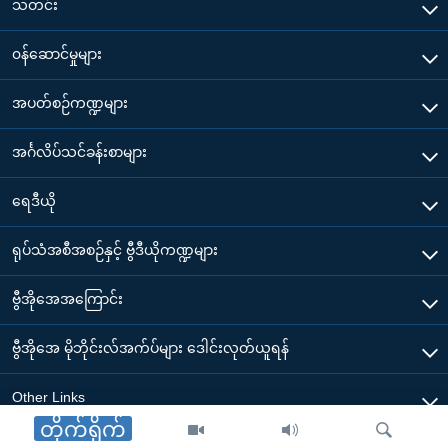
သတင်း
၀န်ဆောင်မှုများ
အပတ်စဉ်ကဏ္ဍများ
အင်္ဂလိပ်သင်ခန်းစာများ
ရေဒီယို
ရုပ်သံအစီအစဉ်နှင့် ဗွီဒီယိုကဏ္ဍများ
ဗွီအိုအေအကြောင်း
ဗွီအိုအေ မိုဘိုင်းလ်အက်ပ်များ ဒေါင်းလုတ်ယူရန်
Other Links
တိုက်ရိုက်