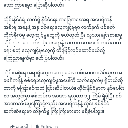
သောကြာနေ့မှာ ပြောဆိုပါတယ်။
ထိုင်းနိုင်ငံရဲ့ လက်ရှိ နိုင်ငံရေး အခြေအနေအရ အမေရိကန်
အစိုးရ အနေနဲ့ အခု စစ်ရေးလေ့ကျင့်မှုမှာ လက်နက် ပစ်ခတ်
တိုက်ခိုက်မှု လေ့ကျင့်မှုတွေကို ဖယ်ထုတ်ပြီး လူသားချင်းစာနာမှု
ဆိုင်ရာ အထောက်အပံ့ပေးရေးနဲ့ သဘာ၀ ဘေးဒဏ် ကယ်ဆယ်
ရေး စတဲ့ လေ့ကျင့်မှုတွေကို တိုးမြှင့်လုပ်ဆောင်မယ်လို့
ကြေညာချက်မှာ ဖော်ပြပါတယ်။
ထိုင်းအစိုးရ အရာရှိတွေကတော့ မေလ စစ်အာဏာသိမ်းမှုက အ
မေရိကန်နဲ့ စစ်ရေးလေ့ကျင့်မှုအပေါ်ကို သက်ရောက်မှု ရှိတယ်ဆို
တာကို မကြာခင်ကဘဲ ငြင်းဆိုပါတယ်။ ထိုင်းနိုင်ငံမှာက နှစ်ပေါင်း
၈၀ အတွင်းမှာ စစ်တပ်က အာဏာ ရယူတာ ၁၂ ကြိမ် ရှိခဲ့ပြီး စစ်
အာဏာသိမ်းမှုကြောင့်လည်း အမေရိကန်နဲ့ ထိုင်း နှစ်နိုင်ငံ
ဆက်ဆံရေးမှာ ထိခိုက်မှု ကြီးကြီးမားမား မရှိခဲ့ပါဘူး။
မျှဝေပါ
Follow us