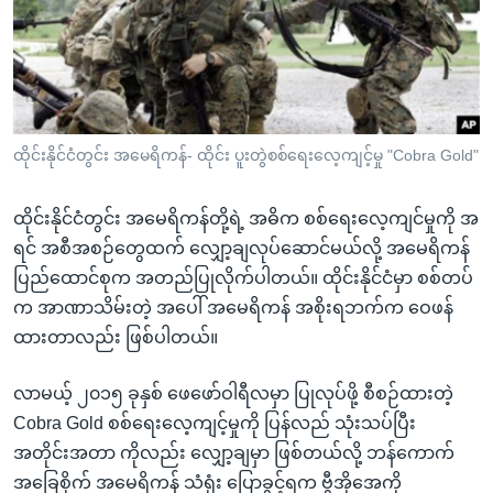
အ
သုတပဒေသာ အင်္ဂလိပ်စာ
ညွန်း
Learning English
စာမျက်နှာ
သို့
ဗွီအိုအေ လူမှုကွန်ယက်များ
ကျော်
ကြည့်
ထိုင်းနိုင်ငံတွင်း အမေရိကန်- ထိုင်း ပူးတွဲစစ်ရေးလေ့ကျင့်မှု "Cobra Gold"
ရန်
ဘာသာစကားများ
ရှာဖွေ
ထိုင်းနိုင်ငံတွင်း အမေရိကန်တို့ရဲ့ အဓိက စစ်ရေးလေ့ကျင်မှုကို အ
ရန်
ရင် အစီအစဉ်တွေထက် လျှော့ချလုပ်ဆောင်မယ်လို့ အမေရိကန်
နေရာ
ပြည်ထောင်စုက အတည်ပြုလိုက်ပါတယ်။ ထိုင်းနိုင်ငံမှာ စစ်တပ်
သို့
က အာဏာသိမ်းတဲ့ အပေါ် အမေရိကန် အစိုးရဘက်က ဝေဖန်
ကျော်
ထားတာလည်း ဖြစ်ပါတယ်။
ရန်
လာမယ့် ၂၀၁၅ ခုနှစ် ဖေဖော်ဝါရီလမှာ ပြုလုပ်ဖို့ စီစဉ်ထားတဲ့
Cobra Gold စစ်ရေးလေ့ကျင့်မှုကို ပြန်လည် သုံးသပ်ပြီး
အတိုင်းအတာ ကိုလည်း လျှော့ချမှာ ဖြစ်တယ်လို့ ဘန်ကောက်
အခြေစိုက် အမေရိကန် သံရုံး ပြောခွင့်ရက ဗွီအိုအေကို