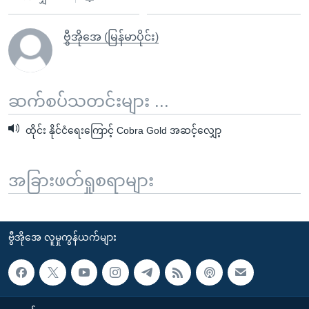
ဗွီအိုအေ (မြန်မာပိုင်း)
ဆက်စပ်သတင်းများ ...
ထိုင်း နိုင်ငံရေးကြောင့် Cobra Gold အဆင့်လျှော့
အခြားဖတ်ရှုစရာများ
ဗွီအိုအေ လူမှုကွန်ယက်များ