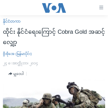
သုံး
ရ
လွယ်ကူ
နိုင်ငံတကာ
မူလစာမျက်နှာ
စေ
ထိုင်း နိုင်ငံရေးကြောင့် Cobra Gold အဆင့်
မြန်မာ
သည့်
လျှော့
ကမ္ဘာ့သတင်းများ
Link
ဗွီဒီယို
နိုင်ငံတကာ
ဗွီအိုအေ (မြန်မာပိုင်း)
များ
သတင်းလွတ်လပ်ခွင့်
အမေရိကန်
၂၄ ေအာက္တိုဘာ၊ ၂၀၁၄
ပင်မ
ရပ်ဝန်းတခု လမ်းတခု အလွန်
တရုတ်
အကြောင်းအရာ
မျှဝေပါ
သို့
အင်္ဂလိပ်စာလေ့လာမယ်
အစ္စရေး-ပါလက်စတိုင်း
ကျော်
အပတ်စဉ်ကဏ္ဍများ
အမေရိကန်သုံးအီဒီယံ
ကြည့်
ရေဒီယိုနှင့်ရုပ်သံ အချက်အလက်များ
မကြေးမုံရဲ့ အင်္ဂလိပ်စာ
ရေဒီယို
ရန်
ပင်မ
ရေဒီယို/တီဗွီအစီအစဉ်
ရုပ်ရှင်ထဲက အင်္ဂလိပ်စာ
တီဗွီ