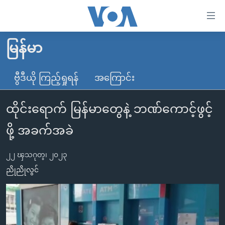
သုံး
ရ
လွယ်ကူ
မြန်မာ
မူလစာမျက်နှာ
စေ
မြန်မာ
ဗွီဒီယို ကြည့်ရှုရန်
အကြောင်း
သည့်
ကမ္ဘာ့သတင်းများ
Link
ထိုင်းရောက် မြန်မာတွေနဲ့ ဘဏ်ကောင့်ဖွင့်
ဗွီဒီယို
နိုင်ငံတကာ
များ
သတင်းလွတ်လပ်ခွင့်
အမေရိကန်
ဖို့ အခက်အခဲ
ပင်မ
ရပ်ဝန်းတခု လမ်းတခု အလွန်
တရုတ်
အကြောင်းအရာ
၂၂ ၾသဂုတ္၊ ၂၀၂၃
သို့
အင်္ဂလိပ်စာလေ့လာမယ်
အစ္စရေး-ပါလက်စတိုင်း
ညိုညိုလွင်
ကျော်
အပတ်စဉ်ကဏ္ဍများ
အမေရိကန်သုံးအီဒီယံ
ကြည့်
ရေဒီယိုနှင့်ရုပ်သံ အချက်အလက်များ
မကြေးမုံရဲ့ အင်္ဂလိပ်စာ
ရေဒီယို
ရန်
ပင်မ
ရေဒီယို/တီဗွီအစီအစဉ်
ရုပ်ရှင်ထဲက အင်္ဂလိပ်စာ
တီဗွီ