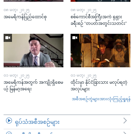
၀၈ မတ္၊ ၂၀၂၅
၀၈ မတ္၊ ၂၀၂၅
အမေရိကန်ပြည်ထောင်စု
စစ်ကောင်စီအကြီးအကဲ ရုရှား
ခရီးစဉ် “တပတ်အတွင်းသတင်း”
၀၁ မတ္၊ ၂၀၂၅
၀၁ မတ္၊ ၂၀၂၅
အမေရိကန်အတွက် အကျိုးရှိစေမ
ထိုင်းမှာ နိုင်ငံခြားသား မလုပ်ရတဲ့
ယ့် မြန်မာ့အရေး
အလုပ်များ
အစီအစဉ်တွဲများအားလုံးကြည့်ရှုရန်
ရုပ်သံအစီအစဉ်များ