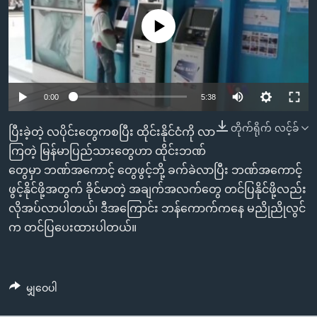
အ
သုတပဒေသာ အင်္ဂလိပ်စာ
ညွန်း
Learning English
No media source currently available
စာမျက်နှာ
သို့
ဗွီအိုအေ လူမှုကွန်ယက်များ
ကျော်
0:00
5:38
ကြည့်
ရန်
တိုက်ရိုက် လင့်ခ်
ဘာသာစကားများ
ပြီးခဲ့တဲ့ လပိုင်းတွေကစပြီး ထိုင်းနိုင်ငံကို လာ
ရှာဖွေ
ကြတဲ့ မြန်မာပြည်သားတွေဟာ ထိုင်းဘဏ်
ရန်
တွေမှာ ဘဏ်အကောင့် တွေဖွင့်ဘို့ ခက်ခဲလာပြီး ဘဏ်အကောင့်
နေရာ
ဖွင့်နိုင်ဖို့အတွက် ခိုင်မာတဲ့ အချက်အလက်တွေ တင်ပြနိုင်ဖို့လည်း
သို့
လိုအပ်လာပါတယ်၊ ဒီအကြောင်း ဘန်ကောက်ကနေ မညိုညိုလွင်
ကျော်
က တင်ပြပေးထားပါတယ်။
ရန်
မျှဝေပါ