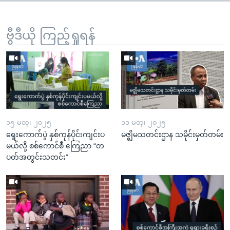
ဗွီဒီယို ကြည့်ရှုရန်
၁၅ မတ္၊ ၂၀၂၅
၁၁ မတ္၊ ၂၀၂၅
ရွေးကောက်ပွဲ နှစ်ကုန်ပိုင်းကျင်းပ
မဇ္ဈိမသတင်းဌာန သမိုင်းမှတ်တမ်း
မယ်လို့ စစ်ကောင်စီ ကြေညာ “တ
ပတ်အတွင်းသတင်း”