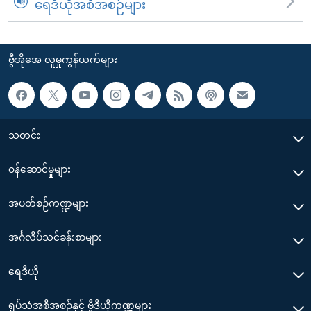
ရေဒီယိုအစီအစဉ်များ
ဗွီအိုအေ လူမှုကွန်ယက်များ
သတင်း
၀န်ဆောင်မှုများ
အပတ်စဉ်ကဏ္ဍများ
အင်္ဂလိပ်သင်ခန်းစာများ
ရေဒီယို
ရုပ်သံအစီအစဉ်နှင့် ဗွီဒီယိုကဏ္ဍများ